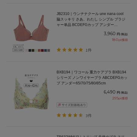
JB2310｜ウンナナクール une nana cool
脇スッキリ さあ、わたし シンプル ブラジ
ャー単品 BCDEFGカップ アンダー
65/70/75/80cm
3,960
円
(税込)
180
pt獲得
1件
BXB194｜ワコール 重力ケアブラ BXB194
シリーズ ノンワイヤーブラ ABCDEFGカッ
プ アンダー65/70/75/80/85cm
6,490
円
(税込)
295
pt獲得
3件