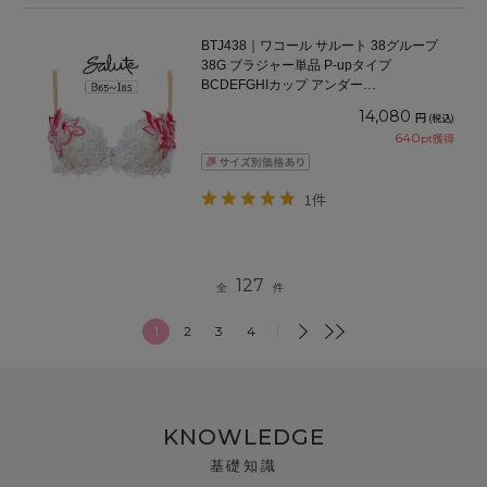
BTJ438｜ワコール サルート 38グループ
38G ブラジャー単品 P-upタイプ
BCDEFGHIカップ アンダー
65/70/75/80/85cm
14,080
円
(税込)
640
pt獲得
1件
127
全
件
1
2
3
4
KNOWLEDGE
基礎知識