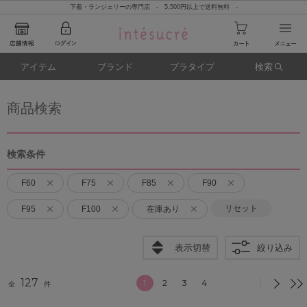
下着・ランジェリーの専門店 - 5,500円以上で送料無料 -
アイテム
ブランド
ブラタイプ
検索
商品検索
検索条件
F60
F75
F85
F90
リセット
F95
F100
在庫あり
表示切替
絞り込み
127
1
2
3
4
全
件