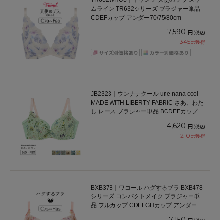
TR632WHU3｜トリンプ 天使のブラ スリ
ムライン TR632シリーズ ブラジャー単品
CDEFカップ アンダー70/75/80cm
7,590
円
(税込)
345
pt獲得
JB2323｜ウンナナクール une nana cool
MADE WITH LIBERTY FABRIC さあ、わた
し レース ブラジャー単品 BCDEFカップ ア
ンダー 65/70/75/80cm
4,620
円
(税込)
210
pt獲得
BXB378｜ワコール ハグするブラ BXB478
シリーズ コンパクトメイク ブラジャー単
品 フルカップ CDEFGHカップ アンダー
70/75/80/85/90/95cm
7,150
円