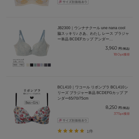
JB2300｜ウンナナクール une nana cool
脇スッキリ♪ さあ、わたし レース ブラジャ
ー単品 BCDEFカップ アンダー
65/70/75/80cm
3,960
円
(税込)
180
pt獲得
BCL410｜ワコール リボンブラ BCL410シ
リーズ ブラジャー単品 BCDEFGカップ ア
ンダー65/70/75cm
8,250
円
(税込)
375
pt獲得
1件