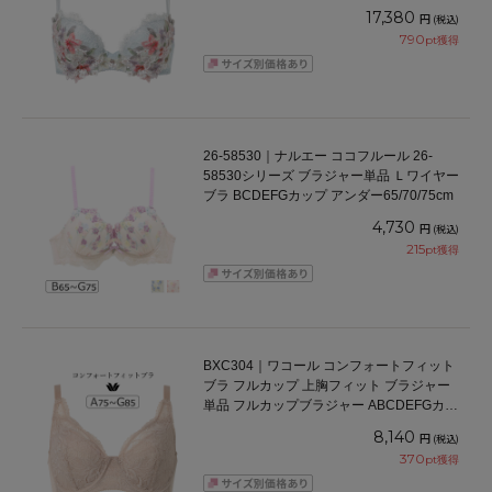
ダー 65/70/75cm
17,380
円
(税込)
790
pt獲得
26-58530｜ナルエー ココフルール 26-
58530シリーズ ブラジャー単品 Ｌワイヤー
ブラ BCDEFGカップ アンダー65/70/75cm
4,730
円
(税込)
215
pt獲得
BXC304｜ワコール コンフォートフィット
ブラ フルカップ 上胸フィット ブラジャー
単品 フルカップブラジャー ABCDEFGカッ
プ アンダー70/75/80/85cm
8,140
円
(税込)
370
pt獲得