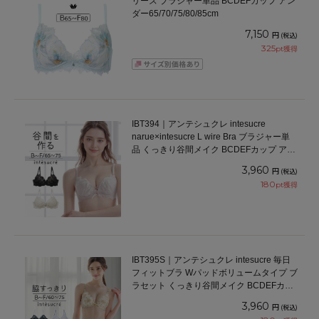
リーズ ブラジャー単品 BCDEFカップ アン
ダー65/70/75/80/85cm
7,150
円
(税込)
325
pt獲得
IBT394｜アンテシュクレ intesucre
narue×intesucre L wire Bra ブラジャー単
品 くっきり谷間メイク BCDEFカップ アン
ダー65/70/75cm
3,960
円
(税込)
180
pt獲得
IBT395S｜アンテシュクレ intesucre 毎日
フィットブラ Wパッドボリュームタイプ ブ
ラセット くっきり谷間メイク BCDEFカッ
プ アンダー60/65/70/75cm
3,960
円
(税込)