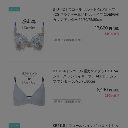
BTJ442｜ワコール サルート 42グループ
NEW
42G ブラジャー単品 P-upタイプ CDEFGHI
カップ アンダー 65/70/75/80cm
17,820
円
(税込)
810
pt獲得
BXB154｜ワコール 重力ケアブラ BXB154
シリーズ ノンワイヤーブラ ABCDEFカッ
プ アンダー 65/70/75/80cm
6,490
円
(税込)
295
pt獲得
KB2115｜ワコール ウイング バストをしっ
NEW