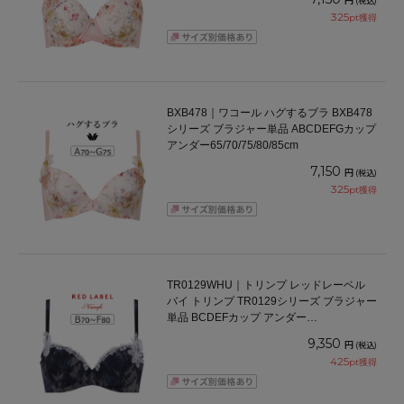
(税込)
325
pt獲得
BXB478｜ワコール ハグするブラ BXB478
シリーズ ブラジャー単品 ABCDEFGカップ
アンダー65/70/75/80/85cm
7,150
円
(税込)
325
pt獲得
TR0129WHU｜トリンプ レッドレーベル
バイ トリンプ TR0129シリーズ ブラジャー
単品 BCDEFカップ アンダー
65/70/75/80cm
9,350
円
(税込)
425
pt獲得