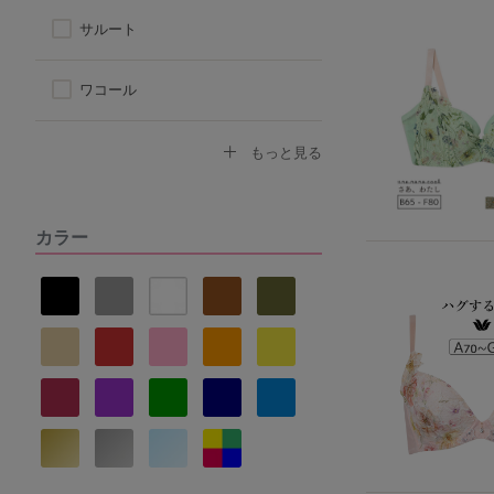
サルート
ワコール
トリンプ
もっと見る
アツギ
カラー
ヌーブラ
ナルエー
セントオードリー
La vie a deux