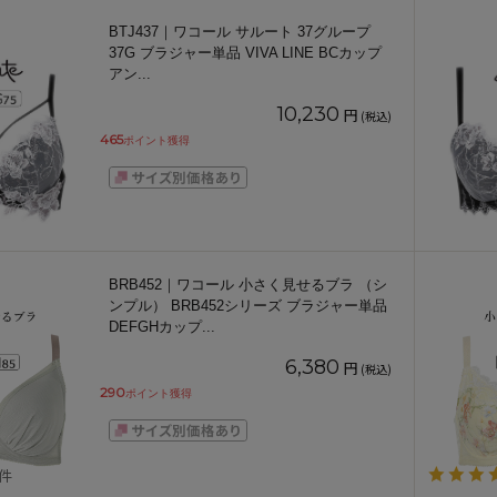
BTJ437｜ワコール サルート 37グループ
37G ブラジャー単品 VIVA LINE BCカップ
アン
...
10,230
円
(税込)
465
ポイント獲得
BRB452｜ワコール 小さく見せるブラ （シ
ンプル） BRB452シリーズ ブラジャー単品
DEFGHカップ
...
6,380
円
(税込)
290
ポイント獲得
3件