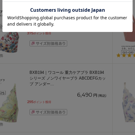
BCL410｜ワコール リボンブラ BCL410シ
リーズ ブラジャー単品 BCDEFGカップ ア
ンダー65/
...
8,250
円
(税込)
375
ポイント獲得
1件
BXB194｜ワコール 重力ケアブラ BXB194
シリーズ ノンワイヤーブラ ABCDEFGカッ
プ アンダー
...
6,490
円
(税込)
295
ポイント獲得
3件