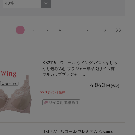
1
2
3
4
5
6
KB2115｜ワコール ウイング バストをしっ
かり包み込む ブラジャー単品 Qサイズ有
フルカップブラジャー
...
4,840
円
(税込)
220
ポイント獲得
BXE427｜ワコール プレミアム 27series