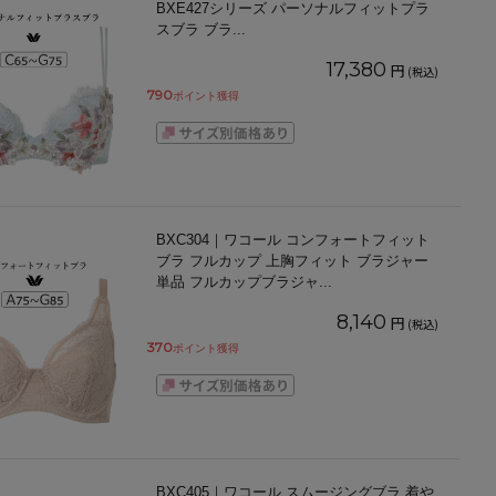
BXE427シリーズ パーソナルフィットプラ
スブラ ブラ
...
17,380
円
(税込)
790
ポイント獲得
BXC304｜ワコール コンフォートフィット
ブラ フルカップ 上胸フィット ブラジャー
単品 フルカップブラジャ
...
8,140
円
(税込)
370
ポイント獲得
BXC405｜ワコール スムージングブラ 着や