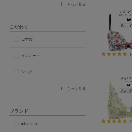
なで肩対応ブラ
セクシー
もっと見る
ストラップ付け替えOKブラ
モード
こだわり
ストラップレス
スポーティ
日本製
自然なシルエット
シンプル
インポート
丸みのあるシルエット
シルク
コットン
もっと見る
その他天然素材
ブランド
こだわり素材
intesucre