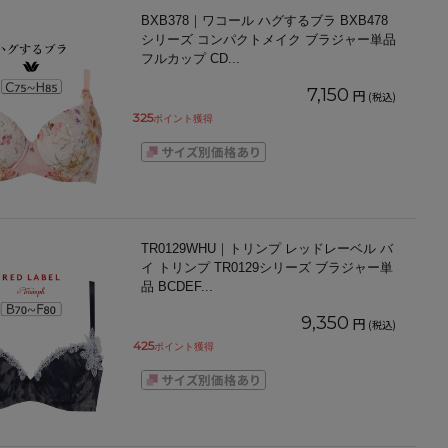
BXB378｜ワコール ハグするブラ BXB478
シリーズ コンパクトメイク ブラジャー単品
フルカップ CD
...
7,150
円
(税込)
325
ポイント獲得
TR0129WHU｜トリンプ レッドレーベル バ
イ トリンプ TR0129シリーズ ブラジャー単
品 BCDEF
...
9,350
円
(税込)
425
ポイント獲得