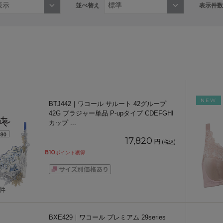
並べ替え
表示件数
NEW
BTJ442｜ワコール サルート 42グループ
42G ブラジャー単品 P-upタイプ CDEFGHI
カップ
...
17,820
円
(税込)
810
ポイント獲得
5件
BXE429｜ワコール プレミアム 29series