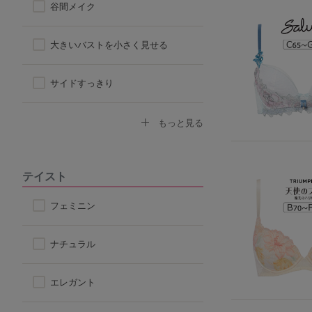
谷間メイク
ハーフトップ
大きいバストを小さく見せる
チューブブラ
サイドすっきり
ロングブラ
デコルテふっくら
もっと見る
脇高ブラ
ボリュームアップ
テイスト
4/5カップ
背中すっきり
フェミニン
アウターに響きにくい
ナチュラル
楽なつけ心地
エレガント