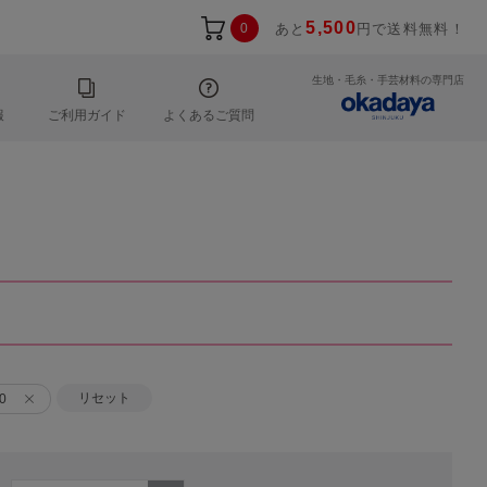
5,500
0
あと
円で送料無料！
生地・毛糸・手芸材料の専門店
報
ご利用ガイド
よくあるご質問
リセット
0