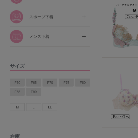
スポーツ下着
メンズ下着
サイズ
F60
F65
F70
F75
F80
F85
F90
M
L
LL
在庫