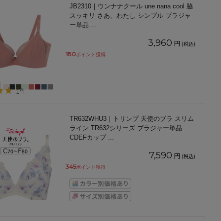
JB2310｜ウンナナクール une nana cool 脇
スッキリ さあ、わたし シンプル ブラジャ
ー単品
...
3,960
円
(税込)
180
ポイント獲得
1件
TR632WHU3｜トリンプ 天使のブラ スリム
ライン TR632シリーズ ブラジャー単品
CDEFカップ
...
7,590
円
(税込)
345
ポイント獲得