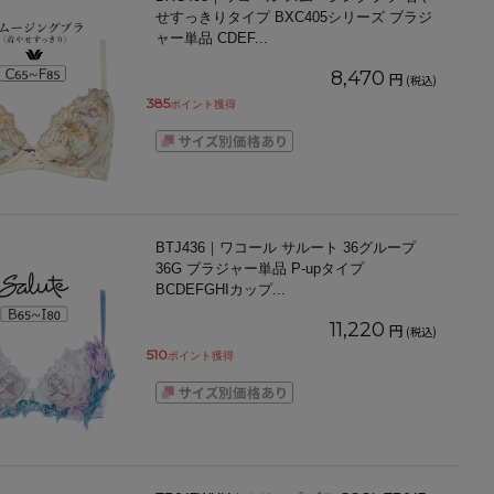
せすっきりタイプ BXC405シリーズ ブラジ
ャー単品 CDEF
...
8,470
円
(税込)
385
ポイント獲得
BTJ436｜ワコール サルート 36グループ
36G ブラジャー単品 P-upタイプ
BCDEFGHIカップ
...
11,220
円
(税込)
510
ポイント獲得