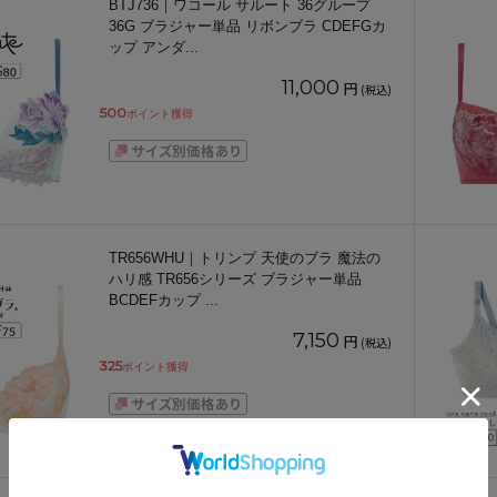
BTJ736｜ワコール サルート 36グループ
36G ブラジャー単品 リボンブラ CDEFGカ
ップ アンダ
...
11,000
円
(税込)
500
ポイント獲得
TR656WHU｜トリンプ 天使のブラ 魔法の
ハリ感 TR656シリーズ ブラジャー単品
BCDEFカップ
...
7,150
円
(税込)
325
ポイント獲得