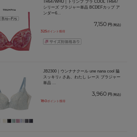
TR647WHU｜トリンプ ブラ COOL TR647
シリーズ ブラジャー単品 BCDEFカップ ア
ンダー6
...
7,150
円
(税込)
325
ポイント獲得
JB2300｜ウンナナクール une nana cool 脇
スッキリ♪ さあ、わたし レース ブラジャー
単品
...
3,960
円
(税込)
180
ポイント獲得