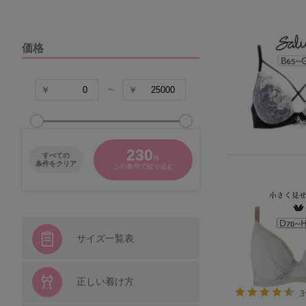
DOMESTIC UNDER
価格
VIAGE
COCO Linge
~
グラマープリンセス
230
すべての
件
パナシェ
条件をクリア
この条件で絞り込む
キャラクター
シシフィーユ
サイズ一覧表
ウンナナクール
正しい着け方