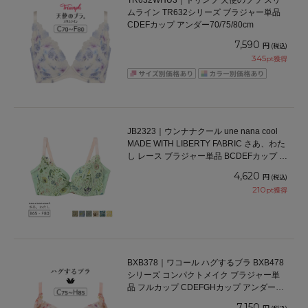
TR632WHU3｜トリンプ 天使のブラ スリ
ムライン TR632シリーズ ブラジャー単品
CDEFカップ アンダー70/75/80cm
7,590
円
(税込)
345
pt獲得
JB2323｜ウンナナクール une nana cool
MADE WITH LIBERTY FABRIC さあ、わた
し レース ブラジャー単品 BCDEFカップ ア
ンダー 65/70/75/80cm
4,620
円
(税込)
210
pt獲得
BXB378｜ワコール ハグするブラ BXB478
シリーズ コンパクトメイク ブラジャー単
品 フルカップ CDEFGHカップ アンダー
70/75/80/85/90/95cm
7,150
円