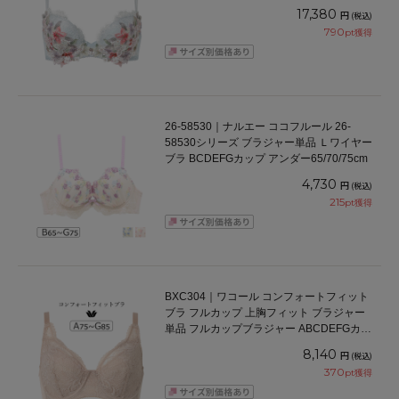
ダー 65/70/75cm
17,380
円
(税込)
790
pt獲得
26-58530｜ナルエー ココフルール 26-
58530シリーズ ブラジャー単品 Ｌワイヤー
ブラ BCDEFGカップ アンダー65/70/75cm
4,730
円
(税込)
215
pt獲得
BXC304｜ワコール コンフォートフィット
ブラ フルカップ 上胸フィット ブラジャー
単品 フルカップブラジャー ABCDEFGカッ
プ アンダー70/75/80/85cm
8,140
円
(税込)
370
pt獲得