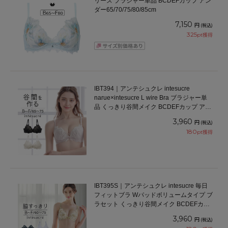
リーズ ブラジャー単品 BCDEFカップ アン
ダー65/70/75/80/85cm
7,150
円
(税込)
325
pt獲得
IBT394｜アンテシュクレ intesucre
narue×intesucre L wire Bra ブラジャー単
品 くっきり谷間メイク BCDEFカップ アン
ダー65/70/75cm
3,960
円
(税込)
180
pt獲得
IBT395S｜アンテシュクレ intesucre 毎日
フィットブラ Wパッドボリュームタイプ ブ
ラセット くっきり谷間メイク BCDEFカッ
プ アンダー60/65/70/75cm
3,960
円
(税込)