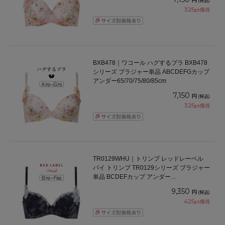
(税込)
325
pt獲得
BXB478｜ワコール ハグするブラ BXB478
シリーズ ブラジャー単品 ABCDEFGカップ
アンダー65/70/75/80/85cm
7,150
円
(税込)
325
pt獲得
TR0129WHU｜トリンプ レッドレーベル
バイ トリンプ TR0129シリーズ ブラジャー
単品 BCDEFカップ アンダー
65/70/75/80cm
9,350
円
(税込)
425
pt獲得