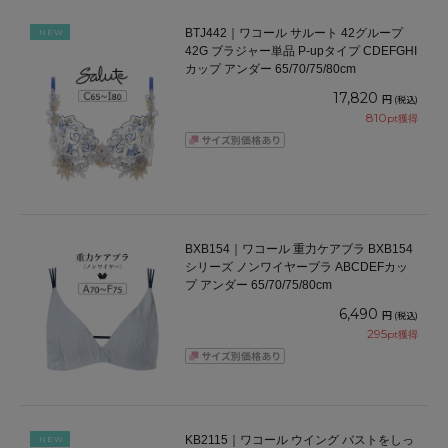
BTJ442｜ワコール サルート 42グループ
NEW
42G ブラジャー単品 P-upタイプ CDEFGHI
カップ アンダー 65/70/75/80cm
17,820
円
(税込)
810
pt獲得
BXB154｜ワコール 重力ケアブラ BXB154
シリーズ ノンワイヤーブラ ABCDEFカッ
プ アンダー 65/70/75/80cm
6,490
円
(税込)
295
pt獲得
KB2115｜ワコール ウイング バストをしっ
NEW