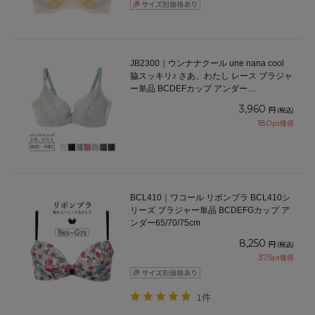
JB2300｜ウンナナクール une nana cool
脇スッキリ♪ さあ、わたし レース ブラジャ
ー単品 BCDEFカップ アンダー
65/70/75/80cm
3,960
円
(税込)
180
pt獲得
BCL410｜ワコール リボンブラ BCL410シ
リーズ ブラジャー単品 BCDEFGカップ ア
ンダー65/70/75cm
8,250
円
(税込)
375
pt獲得
1件