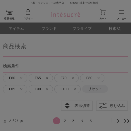
下着・ランジェリーの専門店 - 5,500円以上で送料無料 -
アイテム
ブランド
ブラタイプ
検索
商品検索
検索条件
F60
F65
F70
F80
リセット
F85
F90
F100
表示切替
絞り込み
230
1
2
3
4
5
全
件