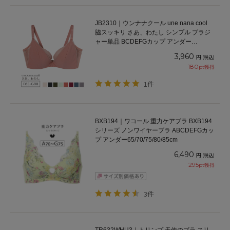
JB2310｜ウンナナクール une nana cool
脇スッキリ さあ、わたし シンプル ブラジ
ャー単品 BCDEFGカップ アンダー
65/70/75/80cm
3,960
円
(税込)
180
pt獲得
1件
BXB194｜ワコール 重力ケアブラ BXB194
シリーズ ノンワイヤーブラ ABCDEFGカッ
プ アンダー65/70/75/80/85cm
6,490
円
(税込)
295
pt獲得
3件