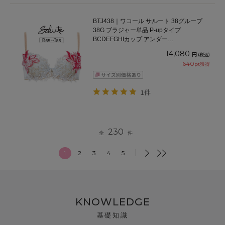
BTJ438｜ワコール サルート 38グループ
38G ブラジャー単品 P-upタイプ
BCDEFGHIカップ アンダー
65/70/75/80/85cm
14,080
円
(税込)
640
pt獲得
1件
230
全
件
1
2
3
4
5
KNOWLEDGE
基礎知識