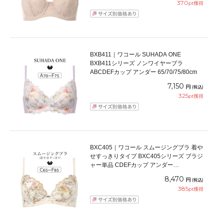
370
pt獲得
BXB411｜ワコール SUHADA ONE
BXB411シリーズ ノンワイヤーブラ
ABCDEFカップ アンダー 65/70/75/80cm
7,150
円
(税込)
325
pt獲得
BXC405｜ワコール スムージングブラ 着や
せすっきりタイプ BXC405シリーズ ブラジ
ャー単品 CDEFカップ アンダー
65/70/75/80/85cm
8,470
円
(税込)
385
pt獲得