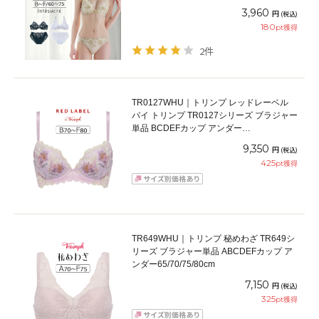
プ アンダー60/65/70/75cm
3,960
円
(税込)
180
pt獲得
2件
TR0127WHU｜トリンプ レッドレーベル
バイ トリンプ TR0127シリーズ ブラジャー
単品 BCDEFカップ アンダー
65/70/75/80cm
9,350
円
(税込)
425
pt獲得
TR649WHU｜トリンプ 秘めわざ TR649シ
リーズ ブラジャー単品 ABCDEFカップ ア
ンダー65/70/75/80cm
7,150
円
(税込)
325
pt獲得