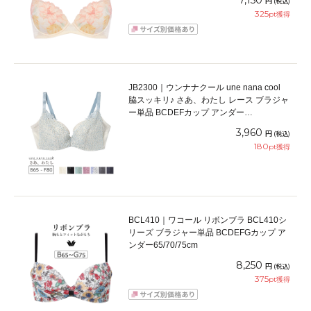
7,150
円
(税込)
325
pt獲得
JB2300｜ウンナナクール une nana cool
脇スッキリ♪ さあ、わたし レース ブラジャ
ー単品 BCDEFカップ アンダー
65/70/75/80cm
3,960
円
(税込)
180
pt獲得
BCL410｜ワコール リボンブラ BCL410シ
リーズ ブラジャー単品 BCDEFGカップ ア
ンダー65/70/75cm
8,250
円
(税込)
375
pt獲得