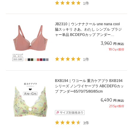
1件
JB2310｜ウンナナクール une nana cool
脇スッキリ さあ、わたし シンプル ブラジ
ャー単品 BCDEFGカップ アンダー
65/70/75/80cm
3,960
円
(税込)
180
pt獲得
1件
BXB194｜ワコール 重力ケアブラ BXB194
シリーズ ノンワイヤーブラ ABCDEFGカッ
プ アンダー65/70/75/80/85cm
6,490
円
(税込)
295
pt獲得
3件