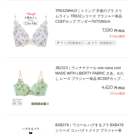
TR632WHU3｜トリンプ 天使のブラ スリ
ムライン TR632シリーズ ブラジャー単品
CDEFカップ アンダー70/75/80cm
7,590
円
(税込)
345
pt獲得
JB2323｜ウンナナクール une nana cool
MADE WITH LIBERTY FABRIC さあ、わた
し レース ブラジャー単品 BCDEFカップ ア
ンダー 65/70/75/80cm
4,620
円
(税込)
210
pt獲得
BXB378｜ワコール ハグするブラ BXB478
シリーズ コンパクトメイク ブラジャー単