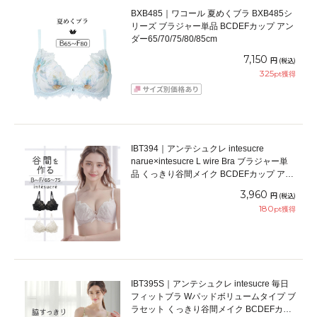
BXB485｜ワコール 夏めくブラ BXB485シ
リーズ ブラジャー単品 BCDEFカップ アン
ダー65/70/75/80/85cm
7,150
円
(税込)
325
pt獲得
IBT394｜アンテシュクレ intesucre
narue×intesucre L wire Bra ブラジャー単
品 くっきり谷間メイク BCDEFカップ アン
ダー65/70/75cm
3,960
円
(税込)
180
pt獲得
IBT395S｜アンテシュクレ intesucre 毎日
フィットブラ Wパッドボリュームタイプ ブ
ラセット くっきり谷間メイク BCDEFカッ