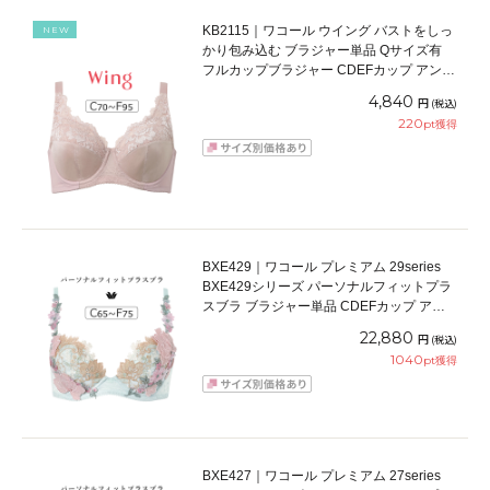
KB2115｜ワコール ウイング バストをしっ
NEW
かり包み込む ブラジャー単品 Qサイズ有
フルカップブラジャー CDEFカップ アンダ
ー70/75/80/85/90/95cm
4,840
円
(税込)
220
pt獲得
BXE429｜ワコール プレミアム 29series
BXE429シリーズ パーソナルフィットプラ
スブラ ブラジャー単品 CDEFカップ アン
ダー 65/70/75cm
22,880
円
(税込)
1040
pt獲得
BXE427｜ワコール プレミアム 27series