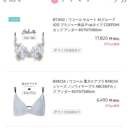
169
1
2
3
4
5
全
件
BTJ442｜ワコール サルート 42グループ
NEW
42G ブラジャー単品 P-upタイプ CDEFGHI
カップ アンダー 65/70/75/80cm
17,820
円
(税込)
810
pt獲得
BXB154｜ワコール 重力ケアブラ BXB154
シリーズ ノンワイヤーブラ ABCDEFカッ
プ アンダー 65/70/75/80cm
6,490
円
(税込)
295
pt獲得