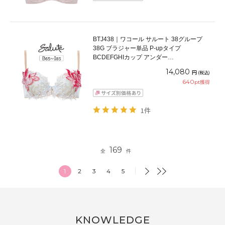
BTJ438｜ワコール サルート 38グループ
38G ブラジャー単品 P-upタイプ
BCDEFGHIカップ アンダー
65/70/75/80/85cm
14,080
円
(税込)
640
pt獲得
1件
169
全
件
1
2
3
4
5
KNOWLEDGE