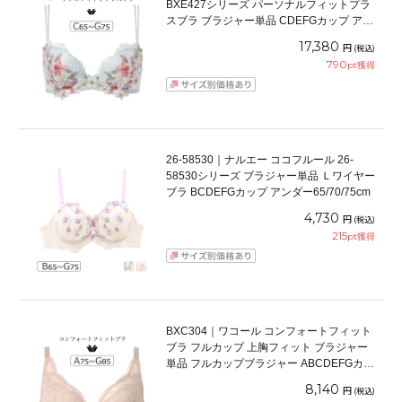
BXE427シリーズ パーソナルフィットプラ
スブラ ブラジャー単品 CDEFGカップ アン
ダー 65/70/75cm
17,380
円
(税込)
790
pt獲得
26-58530｜ナルエー ココフルール 26-
58530シリーズ ブラジャー単品 Ｌワイヤー
ブラ BCDEFGカップ アンダー65/70/75cm
4,730
円
(税込)
215
pt獲得
BXC304｜ワコール コンフォートフィット
ブラ フルカップ 上胸フィット ブラジャー
単品 フルカップブラジャー ABCDEFGカッ
プ アンダー70/75/80/85cm
8,140
円
(税込)