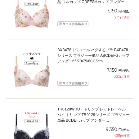
品 フルカップ CDEFGHカップ アンダー
70/75/80/85/90/95cm
7,150
円
(税込)
325
pt獲得
BXB478｜ワコール ハグするブラ BXB478
シリーズ ブラジャー単品 ABCDEFGカップ
アンダー65/70/75/80/85cm
7,150
円
(税込)
325
pt獲得
TR0129WHU｜トリンプ レッドレーベル
バイ トリンプ TR0129シリーズ ブラジャー
単品 BCDEFカップ アンダー
65/70/75/80cm
9,350
円
(税込)
425
pt獲得