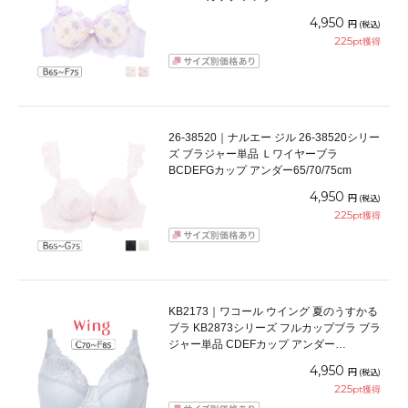
4,950
円
(税込)
225
pt獲得
26-38520｜ナルエー ジル 26-38520シリー
ズ ブラジャー単品 Ｌワイヤーブラ
BCDEFGカップ アンダー65/70/75cm
4,950
円
(税込)
225
pt獲得
KB2173｜ワコール ウイング 夏のうすかる
ブラ KB2873シリーズ フルカップブラ ブラ
ジャー単品 CDEFカップ アンダー
70/75/80/85cm
4,950
円
(税込)
225
pt獲得