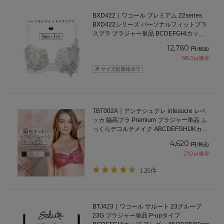
BXD422｜ワコール プレミアム 22series
BXD422シリーズ パーソナルフィットプラ
スブラ ブラジャー単品 BCDEFGHIカップ
アンダー65/70/75/80/85cm
12,760
円
(税込)
580
pt獲得
TBT002A｜アンテシュクレ intesucre レベ
ッカ 脇高ブラ Premium ブラジャー単品 ふ
っくらデコルテメイク ABCDEFGHIJKカッ
プ アンダー60/65/70/75/80/85cm
4,620
円
(税込)
210
pt獲得
125件
BTJ423｜ワコール サルート 23グループ
23G ブラジャー単品 P-upタイプ