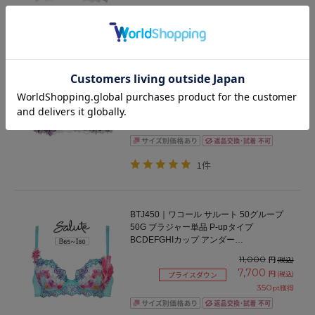
BTJ480｜ワコール サルート 80グループ
80G ブラジャー単品 P-upタイプ CDEFGHI
カップ アンダー65/70/75/80/85cm
18,700
円
(税込)
13,090
円
(税込)
プライスダウン
595
pt獲得
1件
BTJ450｜ワコール サルート 50グループ
50G ブラジャー単品 P-upタイプ
BCDEFGHIカップ アンダー
65/70/75/80/85cm
11,000
円
(税込)
7,700
円
(税込)
プライスダウン
350
pt獲得