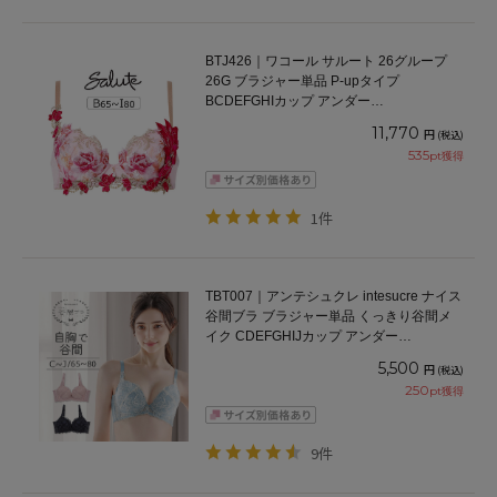
BTJ426｜ワコール サルート 26グループ
26G ブラジャー単品 P-upタイプ
BCDEFGHIカップ アンダー
65/70/75/80/85cm
11,770
円
(税込)
535
pt獲得
1件
TBT007｜アンテシュクレ intesucre ナイス
谷間ブラ ブラジャー単品 くっきり谷間メ
イク CDEFGHIJカップ アンダー
65/70/75/80cm
5,500
円
(税込)
250
pt獲得
9件