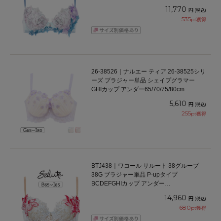
65/70/75/80/85cm
11,770
円
(税込)
535
pt獲得
26-38526｜ナルエー ティア 26-38525シリ
ーズ ブラジャー単品 シェイプグラマー
GHIカップ アンダー65/70/75/80cm
5,610
円
(税込)
255
pt獲得
BTJ438｜ワコール サルート 38グループ
38G ブラジャー単品 P-upタイプ
BCDEFGHIカップ アンダー
65/70/75/80/85cm
14,960
円
(税込)
680
pt獲得