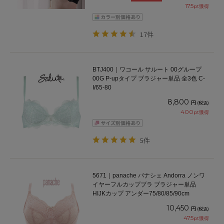
175
pt獲得
17件
BTJ400｜ワコール サルート 00グループ
00G P-upタイプ ブラジャー単品 全3色 C-
I/65-80
8,800
円
(税込)
400
pt獲得
5件
5671｜panache パナシェ Andorra ノンワ
イヤーフルカップブラ ブラジャー単品
HIJKカップ アンダー75/80/85/90cm
10,450
円
(税込)
475
pt獲得