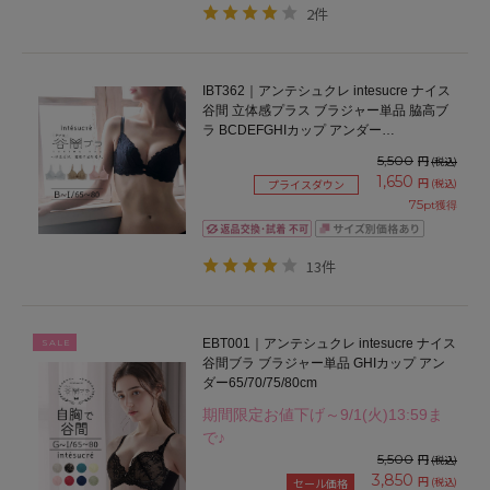
2件
IBT362｜アンテシュクレ intesucre ナイス
谷間 立体感プラス ブラジャー単品 脇高ブ
ラ BCDEFGHIカップ アンダー
65/70/75/80cm
5,500
円
(税込)
1,650
円
(税込)
プライスダウン
75
pt獲得
13件
EBT001｜アンテシュクレ intesucre ナイス
SALE
谷間ブラ ブラジャー単品 GHIカップ アン
ダー65/70/75/80cm
期間限定お値下げ～9/1(火)13:59ま
で♪
5,500
円
(税込)
3,850
円
(税込)
セール価格