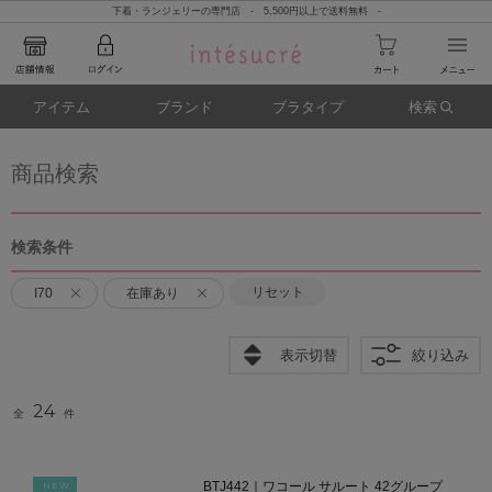
下着・ランジェリーの専門店 - 5,500円以上で送料無料 -
アイテム
ブランド
ブラタイプ
検索
商品検索
検索条件
リセット
I70
在庫あり
表示切替
絞り込み
24
全
件
BTJ442｜ワコール サルート 42グループ
NEW