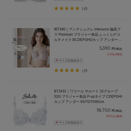
1件
IBT390｜アンテシュクレ intesucre 脇高ブ
ラ Premium ブラジャー単品 ふっくらデコ
ルテメイク BCDEFGHIJカップ アンダー
60/65/70/75cm
5,390
円
(税込)
245
pt獲得
1件
BTJ432｜ワコール サルート 32グループ
32G ブラジャー単品 P-upタイプ CDEFGHI
カップ アンダー 65/70/75/80cm
18,700
円
(税込)
850
pt獲得