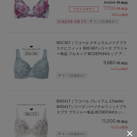
11,000
円
(税込)
7,700
円
(税込)
プライスダウン
350
pt獲得
BXC307｜ワコール ナチュラルメイクブラ
ラクにフィット BXC407シリーズ ブラジャ
ー単品 フルカップ BCDEFGHIカップ アン
ダー 70/75/80/85/90/95/100cm
9,680
円
(税込)
440
pt獲得
BXD417｜ワコール プレミアム 17series
BXD417シリーズ パーソナルフィットプラ
スブラ ブラジャー単品 BCDEFGHIカップ
アンダー65/70/75/80/85cm
11,000
円
(税込)
500
pt獲得