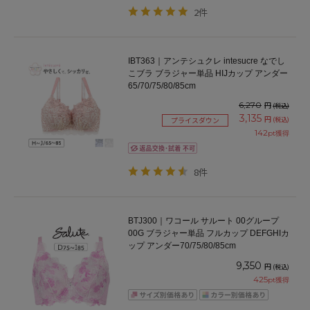
2件
IBT363｜アンテシュクレ intesucre なでし
こブラ ブラジャー単品 HIJカップ アンダー
65/70/75/80/85cm
6,270
円
(税込)
3,135
円
(税込)
プライスダウン
142
pt獲得
8件
BTJ300｜ワコール サルート 00グループ
00G ブラジャー単品 フルカップ DEFGHIカ
ップ アンダー70/75/80/85cm
9,350
円
(税込)
425
pt獲得