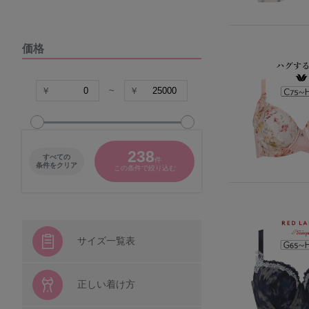
DOMESTIC UNDER
価格
VIAGE
COCO Linge
~
グラマープリンセス
238
すべての
件
パナシェ
条件をクリア
この条件で絞り込む
キャラクター
シシフィーユ
サイズ一覧表
ウンナナクール
正しい着け方