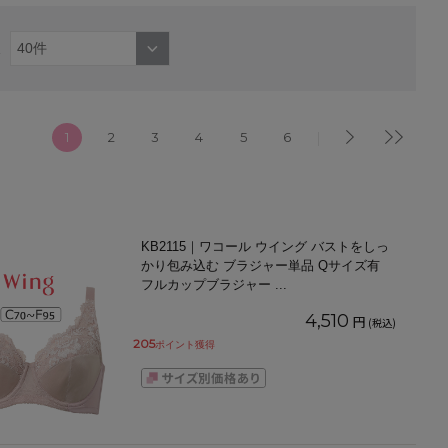
1
2
3
4
5
6
KB2115｜ワコール ウイング バストをしっ
かり包み込む ブラジャー単品 Qサイズ有
フルカップブラジャー
...
4,510
円
(税込)
205
ポイント獲得