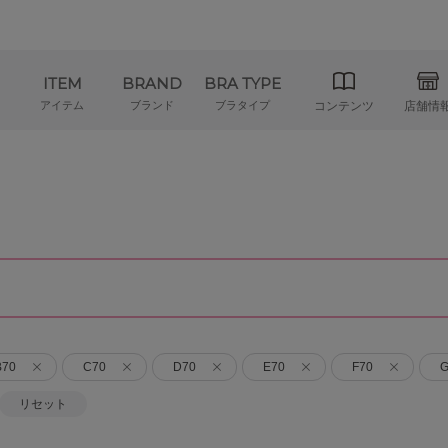
ITEM
BRAND
BRA TYPE
アイテム
ブランド
ブラタイプ
コンテンツ
店舗情
B70
C70
D70
E70
F70
G
リセット