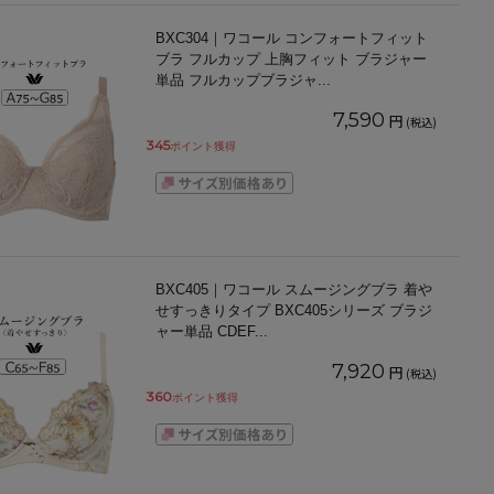
BXC304｜ワコール コンフォートフィット
ブラ フルカップ 上胸フィット ブラジャー
単品 フルカップブラジャ
...
7,590
円
(税込)
345
ポイント獲得
BXC405｜ワコール スムージングブラ 着や
せすっきりタイプ BXC405シリーズ ブラジ
ャー単品 CDEF
...
7,920
円
(税込)
360
ポイント獲得