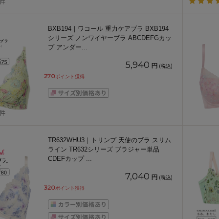
1件
BXB194｜ワコール 重力ケアブラ BXB194
シリーズ ノンワイヤーブラ ABCDEFGカッ
プ アンダー
...
5,940
円
(税込)
270
ポイント獲得
3件
TR632WHU3｜トリンプ 天使のブラ スリム
ライン TR632シリーズ ブラジャー単品
CDEFカップ
...
7,040
円
(税込)
320
ポイント獲得