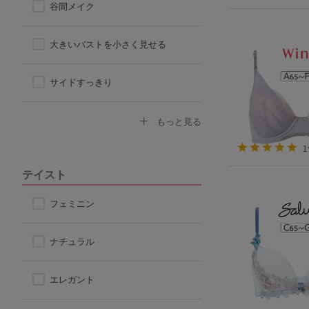
谷間メイク
ハーフトップ
大きいバストを小さく見せる
チューブブラ
サイドすっきり
ロングブラ
デコルテふっくら
もっと見る
脇高ブラ
ボリュームアップ
テイスト
4/5カップ
背中すっきり
フェミニン
アウターに響きにくい
ナチュラル
楽なつけ心地
エレガント