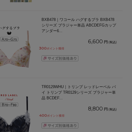
BXB478｜ワコール ハグするブラ BXB478
シリーズ ブラジャー単品 ABCDEFGカップ
アンダー6
...
6,600
円
(税込)
300
ポイント獲得
TR0129WHU｜トリンプ レッドレーベル バ
イ トリンプ TR0129シリーズ ブラジャー単
品 BCDEF
...
8,800
円
(税込)
400
ポイント獲得