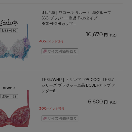
BTJ436｜ワコール サルート 36グループ
36G ブラジャー単品 P-upタイプ
BCDEFGHIカップ
...
10,670
円
(税込)
485
ポイント獲得
TR647WHU｜トリンプ ブラ COOL TR647
シリーズ ブラジャー単品 BCDEFカップ ア
ンダー6
...
6,600
円
(税込)
300
ポイント獲得