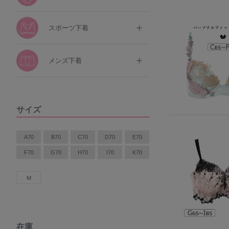
スポーツ下着
メンズ下着
サイズ
A70
B70
C70
D70
E70
F70
G70
H70
I70
K70
M
在庫