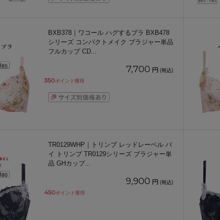
BXB378｜ワコール ハグするブラ BXB478
シリーズ コンパクトメイク ブラジャー単品
フルカップ CD
...
7,700
円
(税込)
350
ポイント獲得
TR0129WHP｜トリンプ レッドレーベル バ
イ トリンプ TR0129シリーズ ブラジャー単
品 GHカップ
...
9,900
円
(税込)
450
ポイント獲得