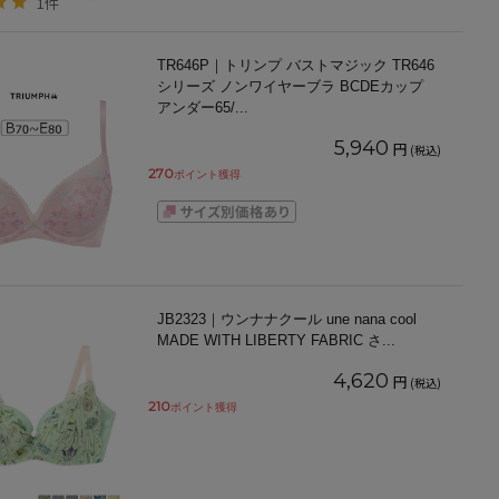
1件
TR646P｜トリンプ バストマジック TR646
シリーズ ノンワイヤーブラ BCDEカップ
アンダー65/
...
5,940
円
(税込)
270
ポイント獲得
JB2323｜ウンナナクール une nana cool
MADE WITH LIBERTY FABRIC さ
...
4,620
円
(税込)
210
ポイント獲得