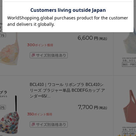
TR656WHU｜トリンプ 天使のブラ 魔法の
ハリ感 TR656シリーズ ブラジャー単品
BCDEFカップ
...
6,600
円
(税込)
300
ポイント獲得
BCL410｜ワコール リボンブラ BCL410シ
リーズ ブラジャー単品 BCDEFGカップ ア
ンダー65/
...
7,700
円
(税込)
350
ポイント獲得