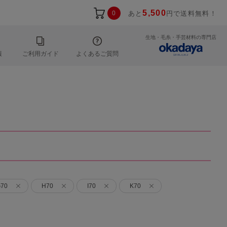
5,500
0
あと
円で送料無料！
生地・毛糸・手芸材料の専門店
報
ご利用ガイド
よくあるご質問
70
H70
I70
K70