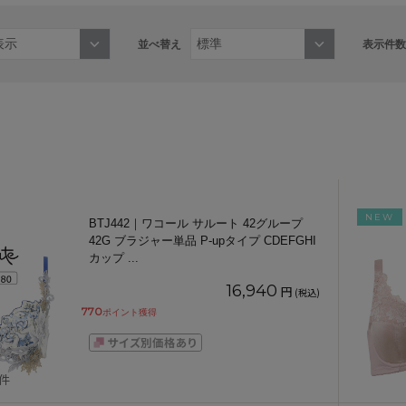
並べ替え
表示件数
NEW
BTJ442｜ワコール サルート 42グループ
42G ブラジャー単品 P-upタイプ CDEFGHI
カップ
...
16,940
円
(税込)
770
ポイント獲得
5件