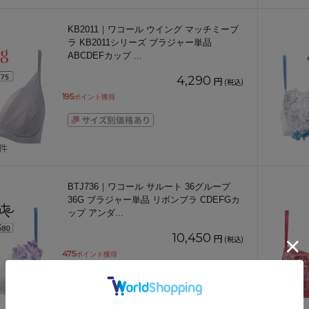
KB2011｜ワコール ウイング マッチミーブ
ラ KB2011シリーズ ブラジャー単品
ABCDEFカップ
...
4,290
円
(税込)
195
ポイント獲得
1件
BTJ736｜ワコール サルート 36グループ
36G ブラジャー単品 リボンブラ CDEFGカ
ップ アンダ
...
10,450
円
(税込)
475
ポイント獲得