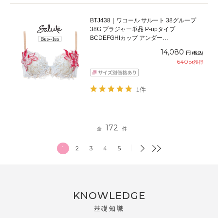
BTJ438｜ワコール サルート 38グループ
38G ブラジャー単品 P-upタイプ
BCDEFGHIカップ アンダー
65/70/75/80/85cm
14,080
円
(税込)
640
pt獲得
1件
172
全
件
1
2
3
4
5
KNOWLEDGE
基礎知識