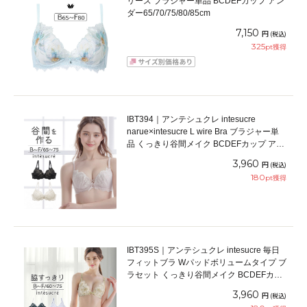
リーズ ブラジャー単品 BCDEFカップ アン
ダー65/70/75/80/85cm
7,150
円
(税込)
325
pt獲得
IBT394｜アンテシュクレ intesucre
narue×intesucre L wire Bra ブラジャー単
品 くっきり谷間メイク BCDEFカップ アン
ダー65/70/75cm
3,960
円
(税込)
180
pt獲得
IBT395S｜アンテシュクレ intesucre 毎日
フィットブラ Wパッドボリュームタイプ ブ
ラセット くっきり谷間メイク BCDEFカッ
プ アンダー60/65/70/75cm
3,960
円
(税込)