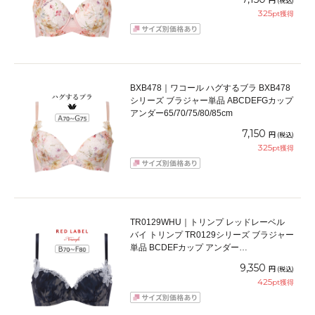
(税込)
325
pt獲得
BXB478｜ワコール ハグするブラ BXB478
シリーズ ブラジャー単品 ABCDEFGカップ
アンダー65/70/75/80/85cm
7,150
円
(税込)
325
pt獲得
TR0129WHU｜トリンプ レッドレーベル
バイ トリンプ TR0129シリーズ ブラジャー
単品 BCDEFカップ アンダー
65/70/75/80cm
9,350
円
(税込)
425
pt獲得