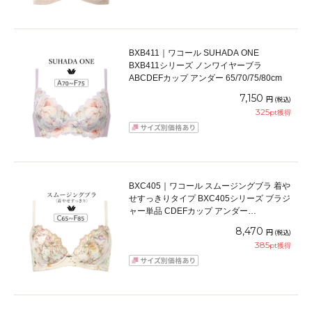
BXB411｜ワコール SUHADA ONE
BXB411シリーズ ノンワイヤーブラ
ABCDEFカップ アンダー 65/70/75/80cm
7,150
円
(税込)
325
pt獲得
BXC405｜ワコール スムージングブラ 着や
せすっきりタイプ BXC405シリーズ ブラジ
ャー単品 CDEFカップ アンダー
65/70/75/80/85cm
8,470
円
(税込)
385
pt獲得