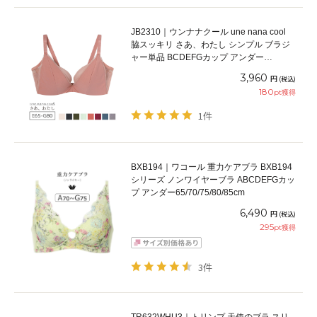
JB2310｜ウンナナクール une nana cool
脇スッキリ さあ、わたし シンプル ブラジ
ャー単品 BCDEFGカップ アンダー
65/70/75/80cm
3,960
円
(税込)
180
pt獲得
1件
BXB194｜ワコール 重力ケアブラ BXB194
シリーズ ノンワイヤーブラ ABCDEFGカッ
プ アンダー65/70/75/80/85cm
6,490
円
(税込)
295
pt獲得
3件