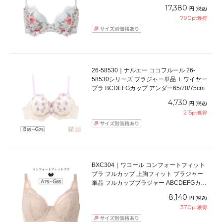
ダー 65/70/75cm
17,380
円
(税込)
790
pt獲得
26-58530｜ナルエー ココフルール 26-
58530シリーズ ブラジャー単品 Ｌワイヤー
ブラ BCDEFGカップ アンダー65/70/75cm
4,730
円
(税込)
215
pt獲得
BXC304｜ワコール コンフォートフィット
ブラ フルカップ 上胸フィット ブラジャー
単品 フルカップブラジャー ABCDEFGカッ
プ アンダー70/75/80/85cm
8,140
円
(税込)
370
pt獲得