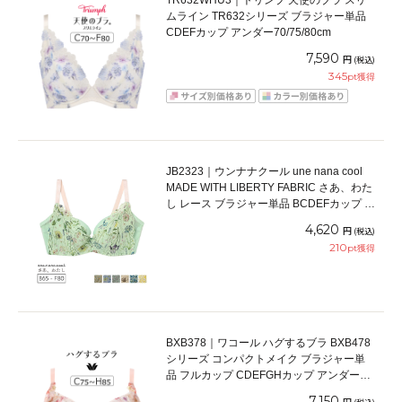
TR632WHU3｜トリンプ 天使のブラ スリ
ムライン TR632シリーズ ブラジャー単品
CDEFカップ アンダー70/75/80cm
7,590
円
(税込)
345
pt獲得
JB2323｜ウンナナクール une nana cool
MADE WITH LIBERTY FABRIC さあ、わた
し レース ブラジャー単品 BCDEFカップ ア
ンダー 65/70/75/80cm
4,620
円
(税込)
210
pt獲得
BXB378｜ワコール ハグするブラ BXB478
シリーズ コンパクトメイク ブラジャー単
品 フルカップ CDEFGHカップ アンダー
70/75/80/85/90/95cm
7,150
円