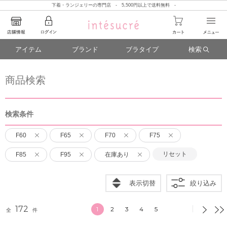
下着・ランジェリーの専門店 - 5,500円以上で送料無料 -
アイテム
ブランド
ブラタイプ
検索
商品検索
検索条件
F60
F65
F70
F75
リセット
F85
F95
在庫あり
表示切替
絞り込み
172
1
2
3
4
5
全
件