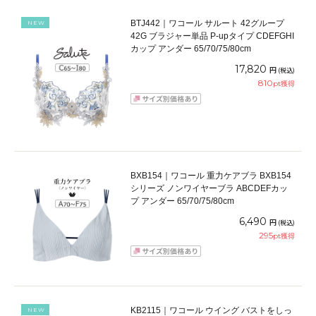
BTJ442｜ワコール サルート 42グループ
NEW
42G ブラジャー単品 P-upタイプ CDEFGHI
カップ アンダー 65/70/75/80cm
17,820
円
(税込)
810
pt獲得
BXB154｜ワコール 重力ケアブラ BXB154
シリーズ ノンワイヤーブラ ABCDEFカッ
プ アンダー 65/70/75/80cm
6,490
円
(税込)
295
pt獲得
KB2115｜ワコール ウイング バストをしっ
NEW