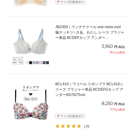
JB2300｜ウンナナクール une nana cool
脇スッキリ♪ さあ、わたし レース ブラジャ
ー単品 BCDEFカップ アンダー
65/70/75/80cm
3,960
円
(税込)
180
pt獲得
BCL410｜ワコール リボンブラ BCL410シ
リーズ ブラジャー単品 BCDEFGカップ ア
ンダー65/70/75cm
8,250
円
(税込)
375
pt獲得
1件