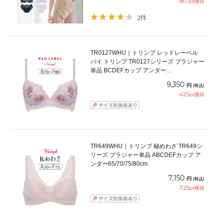
180
pt獲得
2件
TR0127WHU｜トリンプ レッドレーベル
バイ トリンプ TR0127シリーズ ブラジャー
単品 BCDEFカップ アンダー
65/70/75/80cm
9,350
円
(税込)
425
pt獲得
TR649WHU｜トリンプ 秘めわざ TR649シ
リーズ ブラジャー単品 ABCDEFカップ ア
ンダー65/70/75/80cm
7,150
円
(税込)
325
pt獲得