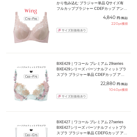
かり包み込む ブラジャー単品 Qサイズ有
フルカップブラジャー CDEFカップ アンダ
ー70/75/80/85/90/95cm
4,840
円
(税込)
220
pt獲得
BXE429｜ワコール プレミアム 29series
BXE429シリーズ パーソナルフィットプラ
スブラ ブラジャー単品 CDEFカップ アン
ダー 65/70/75cm
22,880
円
(税込)
1040
pt獲得
BXE427｜ワコール プレミアム 27series
BXE427シリーズ パーソナルフィットプラ
スブラ ブラジャー単品 CDEFGカップ アン