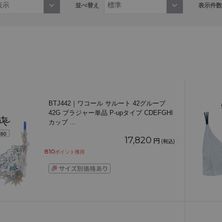
並べ替え
表示件数
BTJ442｜ワコール サルート 42グループ
42G ブラジャー単品 P-upタイプ CDEFGHI
カップ
...
17,820
円
(税込)
810
ポイント獲得