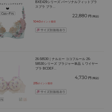
BXE429シリーズ パーソナルフィットプラ
スブラ ブラ
...
22,880
円
(税込)
1040
ポイント獲得
26-58530｜ナルエー ココフルール 26-
58530シリーズ ブラジャー単品 Ｌワイヤー
ブラ BCDEF
...
4,730
円
(税込)
215
ポイント獲得