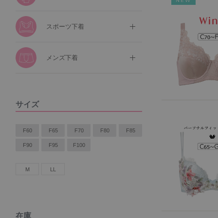
NEW
スポーツ下着
メンズ下着
サイズ
F60
F65
F70
F80
F85
F90
F95
F100
M
LL
在庫