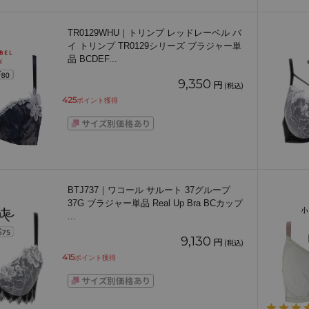
TR0129WHU｜トリンプ レッドレーベル バ
イ トリンプ TR0129シリーズ ブラジャー単
品 BCDEF
...
9,350
円
(税込)
425
ポイント獲得
BTJ737｜ワコール サルート 37グループ
37G ブラジャー単品 Real Up Bra BCカップ
...
9,130
円
(税込)
415
ポイント獲得