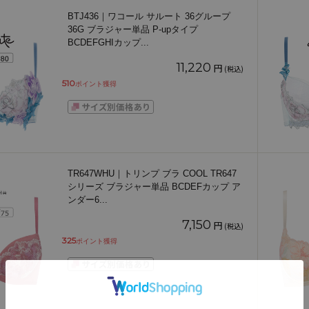
BTJ436｜ワコール サルート 36グループ
36G ブラジャー単品 P-upタイプ
BCDEFGHIカップ
...
11,220
円
(税込)
510
ポイント獲得
TR647WHU｜トリンプ ブラ COOL TR647
シリーズ ブラジャー単品 BCDEFカップ ア
ンダー6
...
7,150
円
(税込)
325
ポイント獲得