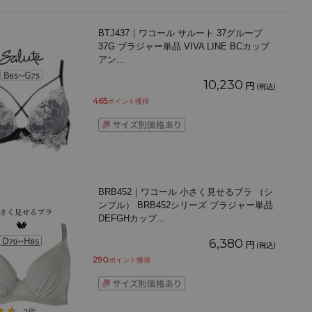
BTJ437｜ワコール サルート 37グループ
37G ブラジャー単品 VIVA LINE BCカップ
アン
...
10,230
円
(税込)
465
ポイント獲得
BRB452｜ワコール 小さく見せるブラ （シ
ンプル） BRB452シリーズ ブラジャー単品
DEFGHカップ
...
6,380
円
(税込)
290
ポイント獲得
3件