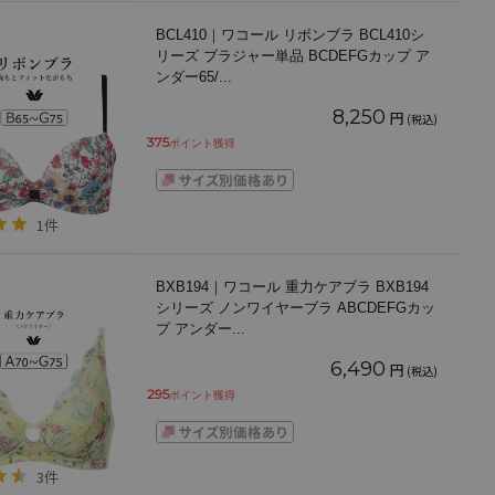
BCL410｜ワコール リボンブラ BCL410シ
リーズ ブラジャー単品 BCDEFGカップ ア
ンダー65/
...
8,250
円
(税込)
375
ポイント獲得
1件
BXB194｜ワコール 重力ケアブラ BXB194
シリーズ ノンワイヤーブラ ABCDEFGカッ
プ アンダー
...
6,490
円
(税込)
295
ポイント獲得
3件