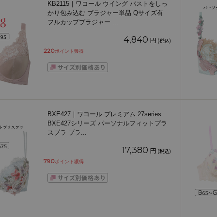
KB2115｜ワコール ウイング バストをしっ
かり包み込む ブラジャー単品 Qサイズ有
フルカップブラジャー
...
4,840
円
(税込)
220
ポイント獲得
BXE427｜ワコール プレミアム 27series
BXE427シリーズ パーソナルフィットプラ
スブラ ブラ
...
17,380
円
(税込)
790
ポイント獲得