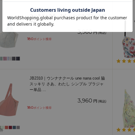
JB2300｜ウンナナクール une nana cool 脇
スッキリ♪ さあ、わたし レース ブラジャー
単品
...
3,960
円
(税込)
180
ポイント獲得
JB2310｜ウンナナクール une nana cool 脇
スッキリ さあ、わたし シンプル ブラジャ
ー単品
...
3,960
円
(税込)
180
ポイント獲得
1件