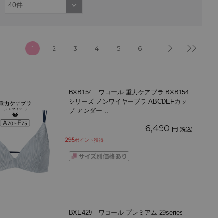
1
2
3
4
5
6
BXB154｜ワコール 重力ケアブラ BXB154
シリーズ ノンワイヤーブラ ABCDEFカッ
プ アンダー
...
6,490
円
(税込)
295
ポイント獲得
BXE429｜ワコール プレミアム 29series