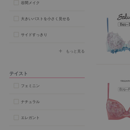
谷間メイク
ハーフトップ
大きいバストを小さく見せる
チューブブラ
サイドすっきり
ロングブラ
デコルテふっくら
もっと見る
脇高ブラ
ボリュームアップ
テイスト
4/5カップ
背中すっきり
フェミニン
アウターに響きにくい
ナチュラル
楽なつけ心地
エレガント