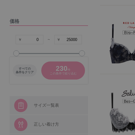
DOMESTIC UNDER
価格
VIAGE
COCO Linge
~
グラマープリンセス
230
すべての
件
パナシェ
条件をクリア
この条件で絞り込む
キャラクター
シシフィーユ
サイズ一覧表
ウンナナクール
正しい着け方