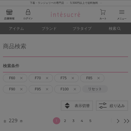
下着・ランジェリーの専門店 - 5,500円以上で送料無料 -
アイテム
ブランド
ブラタイプ
検索
商品検索
検索条件
F60
F70
F75
F85
リセット
F90
F95
F100
表示切替
絞り込み
229
1
2
3
4
5
全
件