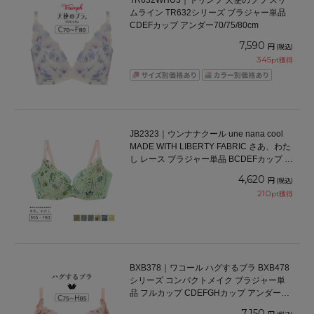
TR632WHU3｜トリンプ 天使のブラ スリ
ムライン TR632シリーズ ブラジャー単品
CDEFカップ アンダー70/75/80cm
7,590
円
(税込)
345
pt獲得
JB2323｜ウンナナクール une nana cool
MADE WITH LIBERTY FABRIC さあ、わた
し レース ブラジャー単品 BCDEFカップ ア
ンダー 65/70/75/80cm
4,620
円
(税込)
210
pt獲得
BXB378｜ワコール ハグするブラ BXB478
シリーズ コンパクトメイク ブラジャー単
品 フルカップ CDEFGHカップ アンダー
70/75/80/85/90/95cm
7,150
円