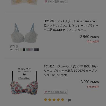
JB2300｜ウンナナクール une nana cool
脇スッキリ♪ さあ、わたし レース ブラジャ
ー単品 BCDEFカップ アンダー
65/70/75/80cm
3,960
円
(税込)
180
pt獲得
BCL410｜ワコール リボンブラ BCL410シ
リーズ ブラジャー単品 BCDEFGカップ ア
ンダー65/70/75cm
8,250
円
(税込)
375
pt獲得
1件