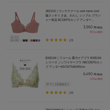
JB2310｜ウンナナクール une nana cool
脇スッキリ さあ、わたし シンプル ブラジ
ャー単品 BCDEFGカップ アンダー
65/70/75/80cm
3,960
円
(税込)
180
pt獲得
1件
BXB194｜ワコール 重力ケアブラ BXB194
シリーズ ノンワイヤーブラ ABCDEFGカッ
プ アンダー65/70/75/80/85cm
6,490
円
(税込)
295
pt獲得
3件