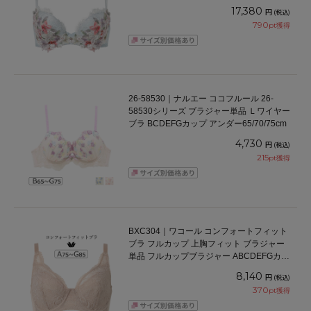
ダー 65/70/75cm
17,380
円
(税込)
790
pt獲得
26-58530｜ナルエー ココフルール 26-
58530シリーズ ブラジャー単品 Ｌワイヤー
ブラ BCDEFGカップ アンダー65/70/75cm
4,730
円
(税込)
215
pt獲得
BXC304｜ワコール コンフォートフィット
ブラ フルカップ 上胸フィット ブラジャー
単品 フルカップブラジャー ABCDEFGカッ
プ アンダー70/75/80/85cm
8,140
円
(税込)
370
pt獲得