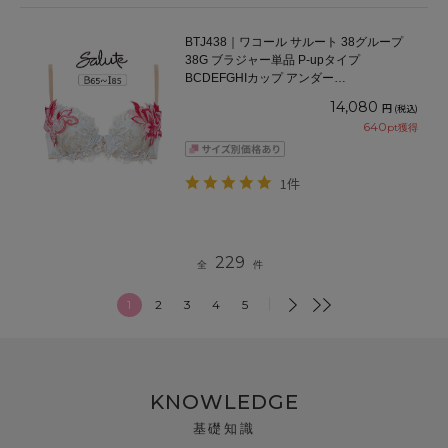
BTJ438｜ワコール サルート 38グループ
38G ブラジャー単品 P-upタイプ
BCDEFGHIカップ アンダー
65/70/75/80/85cm
14,080
円
(税込)
640
pt獲得
1件
229
全
件
1
2
3
4
5
KNOWLEDGE
基礎知識