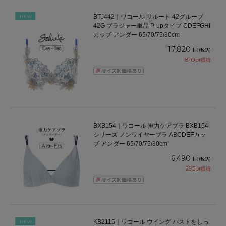
BTJ442｜ワコール サルート 42グループ
NEW
42G ブラジャー単品 P-upタイプ CDEFGHI
カップ アンダー 65/70/75/80cm
17,820
円
(税込)
810
pt獲得
BXB154｜ワコール 重力ケアブラ BXB154
シリーズ ノンワイヤーブラ ABCDEFカッ
プ アンダー 65/70/75/80cm
6,490
円
(税込)
295
pt獲得
KB2115｜ワコール ウイング バストをしっ
NEW