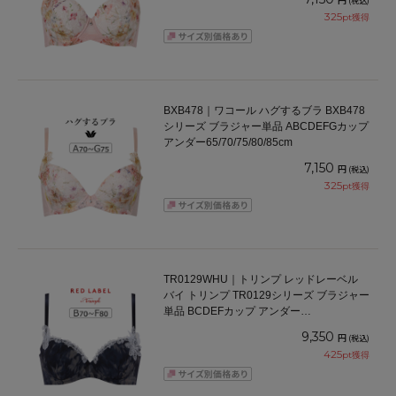
(税込)
325
pt獲得
BXB478｜ワコール ハグするブラ BXB478
シリーズ ブラジャー単品 ABCDEFGカップ
アンダー65/70/75/80/85cm
7,150
円
(税込)
325
pt獲得
TR0129WHU｜トリンプ レッドレーベル
バイ トリンプ TR0129シリーズ ブラジャー
単品 BCDEFカップ アンダー
65/70/75/80cm
9,350
円
(税込)
425
pt獲得