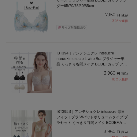
リーズ ブラジャー単品 BCDEFカップ アン
ダー65/70/75/80/85cm
7,150
円
(税込)
325
pt獲得
IBT394｜アンテシュクレ intesucre
narue×intesucre L wire Bra ブラジャー単
品 くっきり谷間メイク BCDEFカップ アン
ダー65/70/75cm
3,960
円
(税込)
180
pt獲得
IBT395S｜アンテシュクレ intesucre 毎日
フィットブラ Wパッドボリュームタイプ ブ
ラセット くっきり谷間メイク BCDEFカッ
プ アンダー60/65/70/75cm
3,960
円
(税込)