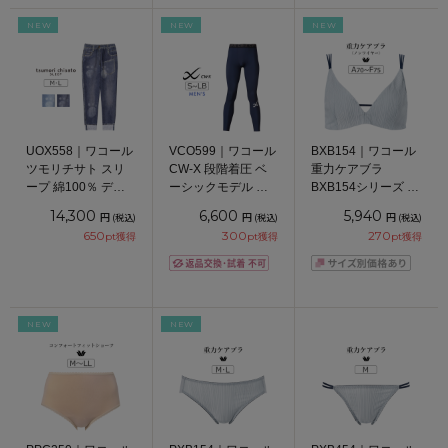
NEW
NEW
NEW
UOX558｜ワコール
VCO599｜ワコール
BXB154｜ワコール
ツモリチサト スリ
CW-X 段階着圧 ベ
重力ケアブラ
ープ 綿100％ デニ
ーシックモデル ス
BXB154シリーズ ノ
ム風プリント ミニ
ポーツタイツ メン
ンワイヤーブラ
14,300
6,600
5,940
円
円
円
(税込)
(税込)
(税込)
裏毛素材 ルームウ
ズ S/M/L/LB
ABCDEFカップ ア
650
300
270
pt獲得
pt獲得
pt獲得
ェア ボトム ロング
ンダー
パンツ M/L
65/70/75/80cm
NEW
NEW