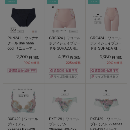
NEW
NEW
NEW
PUN241｜ウンナナ
GRC324｜ワコール
GRC424｜ワコール
クール une nana
ボディシェイプガー
ボディシェイプガー
cool リニューアル
ドル SUHADA 肌リ
ドル SUHADA 肌リ
364ブラ メッシュ
フト プラス ショー
フト プラス ロング
2,200
4,950
6,380
円
円
円
(税込)
(税込)
(税込)
スタンダードショー
トガードル ショー
ガードル ジャスト
100
225
290
pt獲得
pt獲得
pt獲得
ツ M/L
ト丈・ジャストウエ
ウエスト・ロング丈
スト 58/64/70/76/82
58/64/70/76/82/90/9
8
BXE429｜ワコール
PXE129｜ワコール
PXE429｜ワコール
プレミアム
プレミアム
プレミアム 29series
29series BXE429シ
29series BXE429シ
BXE429シリーズ Ｔ