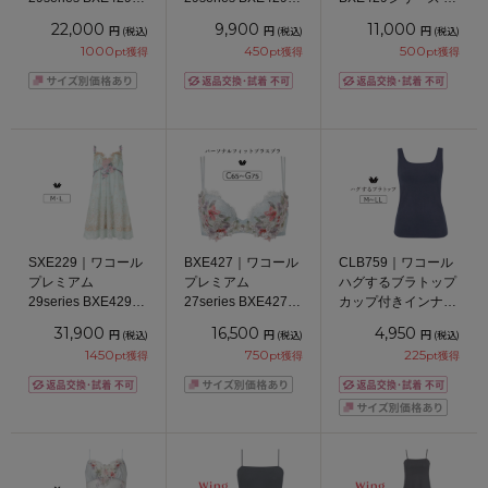
リーズ パーソナル
リーズ スタンダー
バックショーツ M
22,000
9,900
11,000
円
円
円
(税込)
(税込)
(税込)
フィットプラスブラ
ドショーツ バック
1000
450
500
pt獲得
pt獲得
pt獲得
ブラジャー単品
レース M/L
CDEFカップ アンダ
ー 65/70/75cm
SXE229｜ワコール
BXE427｜ワコール
CLB759｜ワコール
プレミアム
プレミアム
ハグするブラトップ
29series BXE429シ
27series BXE427シ
カップ付きインナー
リーズ スリップ
リーズ パーソナル
綿混 ノースリーブ
31,900
16,500
4,950
円
円
円
(税込)
(税込)
(税込)
M/L
フィットプラスブラ
M/L/LL
1450
750
225
pt獲得
pt獲得
pt獲得
ブラジャー単品
CDEFGカップ アン
ダー 65/70/75cm