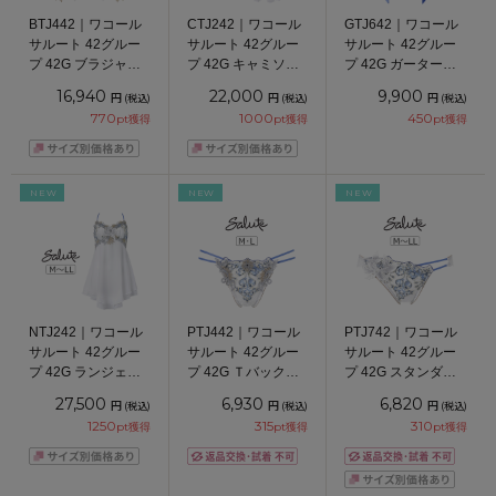
BTJ442｜ワコール
CTJ242｜ワコール
GTJ642｜ワコール
サルート 42グルー
サルート 42グルー
サルート 42グルー
プ 42G ブラジャー
プ 42G キャミソー
プ 42G ガーターベ
単品 P-upタイプ
ル M/L/LL
ルト M
16,940
22,000
9,900
円
円
円
(税込)
(税込)
(税込)
CDEFGHIカップ ア
770
1000
450
pt獲得
pt獲得
pt獲得
ンダー
65/70/75/80cm
NEW
NEW
NEW
NTJ242｜ワコール
PTJ442｜ワコール
PTJ742｜ワコール
サルート 42グルー
サルート 42グルー
サルート 42グルー
プ 42G ランジェリ
プ 42G Ｔバックシ
プ 42G スタンダー
ードレス M/L/LL
ョーツ M/L
ドショーツ M/L/LL
27,500
6,930
6,820
円
円
円
(税込)
(税込)
(税込)
1250
315
310
pt獲得
pt獲得
pt獲得