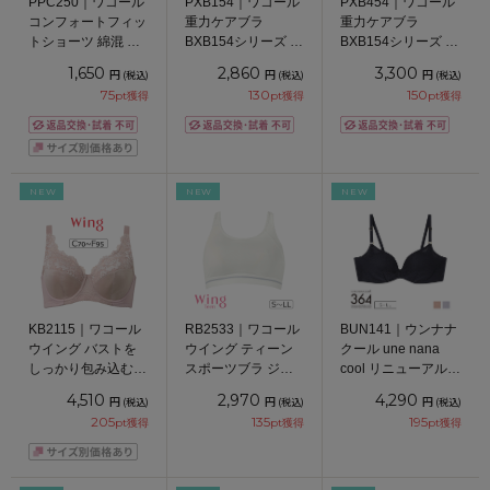
PPC250｜ワコール
PXB154｜ワコール
PXB454｜ワコール
コンフォートフィッ
重力ケアブラ
重力ケアブラ
トショーツ 綿混 ス
BXB154シリーズ ス
BXB154シリーズ Ｔ
タンダードショーツ
タンダードショーツ
バックショーツ M
1,650
2,860
3,300
円
円
円
(税込)
(税込)
(税込)
はきこみ丈 ふかめ
はきこみ丈 あさめ
75
130
150
pt獲得
pt獲得
pt獲得
M/L/LL
ローライズ M/L
NEW
NEW
NEW
KB2115｜ワコール
RB2533｜ワコール
BUN141｜ウンナナ
ウイング バストを
ウイング ティーン
クール une nana
しっかり包み込む
スポーツブラ ジュ
cool リニューアル
ブラジャー単品 Qサ
ニア ノンワイヤー
364ブラ メッシュ
4,510
2,970
4,290
円
円
円
(税込)
(税込)
(税込)
イズ有 フルカップ
ブラ S/M/L/LL
ノンワイヤーブラ
205
135
195
pt獲得
pt獲得
pt獲得
ブラジャー CDEFカ
S/M/L/LL
ップ アンダー
70/75/80/85/90/95c
m