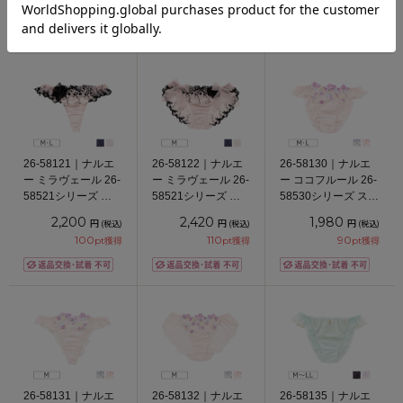
26-58121｜ナルエ
26-58122｜ナルエ
26-58130｜ナルエ
ー ミラヴェール 26-
ー ミラヴェール 26-
ー ココフルール 26-
58521シリーズ Ｔ
58521シリーズ サ
58530シリーズ スタ
バックショーツ M/L
イドリボンショーツ
ンダードショーツ
2,200
2,420
1,980
円
円
円
(税込)
(税込)
(税込)
M
M/L
100
110
90
pt獲得
pt獲得
pt獲得
26-58131｜ナルエ
26-58132｜ナルエ
26-58135｜ナルエ