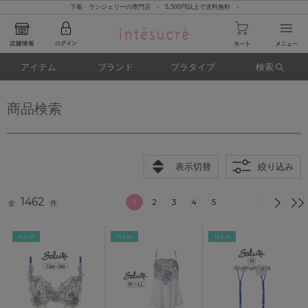
下着・ランジェリーの専門店 - 5,500円以上で送料無料 -
アイテム
ブランド
ブラタイプ
検索
商品検索
表示切替
絞り込み
1462
1
2
3
4
5
全
件
NEW
NEW
NEW