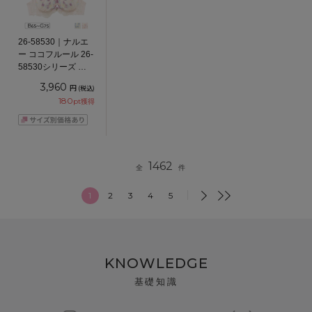
26-58530｜ナルエ
ー ココフルール 26-
58530シリーズ ブ
ラジャー単品 Ｌワ
3,960
円
(税込)
イヤーブラ
180
pt獲得
BCDEFGカップ ア
ンダー65/70/75cm
1462
全
件
1
2
3
4
5
KNOWLEDGE
基礎知識