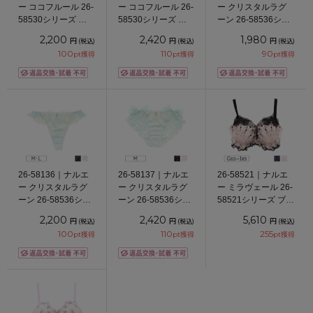
ー ココフルール 26-
ー ココフルール 26-
ー クリスタルラグ
58530シリーズ Ｔ
58530シリーズ バ
ーン 26-58536シリ
バックショーツ M
ックレースショーツ
ーズ スタンダード
2,200
2,420
1,980
円
円
円
(税込)
(税込)
(税込)
M
ショーツ M/L/LL
100
110
90
pt獲得
pt獲得
pt獲得
26-58136｜ナルエ
26-58137｜ナルエ
26-58521｜ナルエ
ー クリスタルラグ
ー クリスタルラグ
ー ミラヴェール 26-
ーン 26-58536シリ
ーン 26-58536シリ
58521シリーズ ブラ
ーズ Ｔバックショ
ーズ サイドリボン
ジャー単品 シェイ
2,200
2,420
5,610
円
円
円
(税込)
(税込)
(税込)
ーツ M/L
ショーツ M
プグラマー GHIカッ
100
110
255
pt獲得
pt獲得
pt獲得
プ アンダー
65/70/75/80/85cm