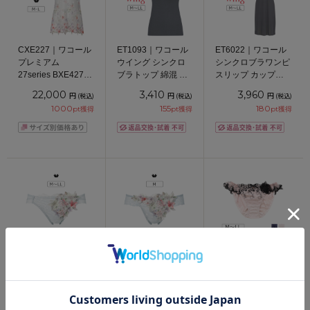
CXE227｜ワコール
ET1093｜ワコール
ET6022｜ワコール
プレミアム
ウイング シンクロ
シンクロブラワンピ
27series BXE427シ
ブラトップ 綿混 ブ
スリップ カップ付
リーズ キャミソー
ラトップ カップ付
きインナー M/L/LL
22,000
3,410
3,960
円
円
円
(税込)
(税込)
(税込)
ル M/L
きインナー ストラ
1000
155
180
pt獲得
pt獲得
pt獲得
ップ細め M/L/LL
PXE127｜ワコール
PXE427｜ワコール
26-58120｜ナルエ
プレミアム
プレミアム
ー ミラヴェール 26-
27series BXE427シ
27series BXE427シ
58521シリーズ スタ
リーズ スタンダー
リーズ Ｔバックシ
ンダードショーツ
6,820
7,260
1,980
円
円
円
(税込)
(税込)
(税込)
ドショーツ M/L/LL
ョーツ M
M/L/LL
310
330
90
pt獲得
pt獲得
pt獲得