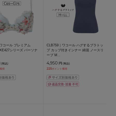
7｜ワコール プレミアム
CLB759｜ワコール ハグするブラトッ
s BXE427シリーズ パーソナ
プ カップ付きインナー 綿混 ノースリ
ーブ M
...
円
4,950
円
(税込)
(税込)
225
獲得
ポイント獲得