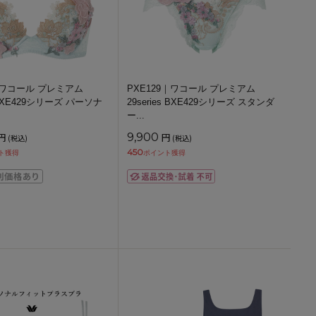
9｜ワコール プレミアム
PXE129｜ワコール プレミアム
s BXE429シリーズ パーソナ
29series BXE429シリーズ スタンダ
ー
...
円
9,900
円
(税込)
(税込)
450
ト獲得
ポイント獲得