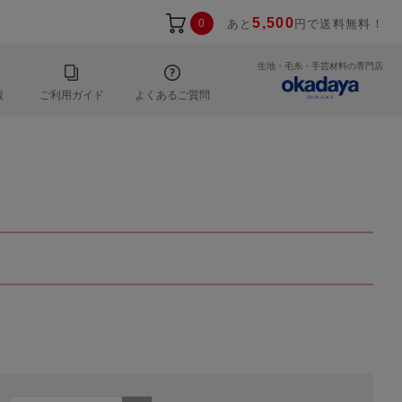
5,500
0
あと
円で送料無料！
生地・毛糸・手芸材料の専門店
報
ご利用ガイド
よくあるご質問