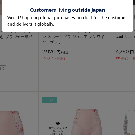
ール ウイング バスト
RB2533｜ワコール ウイング ティー
BUN141｜
む ブラジャー単品
ン スポーツブラ ジュニア ノンワイ
cool リ
ヤーブラ
...
2,970
円
4,290
円
(税込)
135
195
ポイント獲得
ポイント
NEW