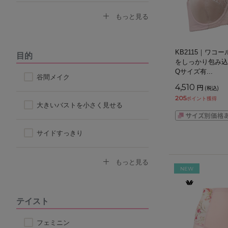
ノンワイヤーブラ
もっと見る
モールドカップ
KB2115｜ワコ
目的
をしっかり包み込
ナイトブラ
Qサイズ有
...
谷間メイク
4,510
円
(税込)
205
ポイント獲得
ハーフトップ
大きいバストを小さく見せる
チューブブラ
サイドすっきり
ロングブラ
デコルテふっくら
もっと見る
NEW
脇高ブラ
ボリュームアップ
テイスト
4/5カップ
背中すっきり
フェミニン