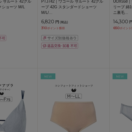
ル サルート 42グル
PTJ742｜ワコール サルート 42グル
UOX558
クショーツ M/L
ープ 42G スタンダードショーツ
リープ 綿
M/L/
...
ニ裏毛
...
6,820
円
14,300
(税込)
310
650
ポイント獲得
ポイント
NEW
NEW