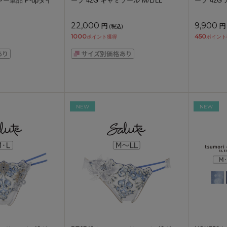
ャー単品 P-upタイ
ープ 42G キャミソール M/L/LL
ープ 42G
22,000
円
9,900
円
(税込)
1000
450
ポイント獲得
ポイント
NEW
NEW