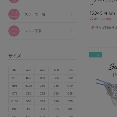
ープ 42G ブラジ
プ
...
16,940
円
(税込)
スポーツ下着
770
ポイント獲得
メンズ下着
NEW
サイズ
A65
A70
A75
A80
B65
B70
B75
B80
B85
B90
B95
B100
C60
C65
C70
C75
C80
C85
C90
C95
C100
D60
D65
D70
D75
D80
D85
D90
D95
D100