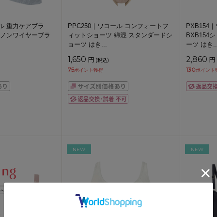
ール 重力ケアブラ
PPC250｜ワコール コンフォートフ
PXB15
ズ ノンワイヤーブラ
ィットショーツ 綿混 スタンダードシ
BXB15
ョーツ はき
...
ーツ はき
..
1,650
円
2,860
円
(税込)
75
130
ポイント獲得
ポイント
NEW
NEW