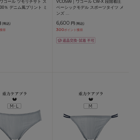
｜ワコール ツモリチサト ス
VCO599｜ワコール CW-X 段階着圧
100％ デニム風プリント ミ
ベーシックモデル スポーツタイツ メ
ンズ
...
円
6,600
円
(税込)
(税込)
300
獲得
ポイント獲得