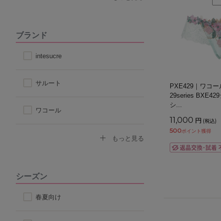
その他天然素材
ブランド
こだわり素材
intesucre
サルート
PXE429｜ワコ
29series BX
シ
...
ワコール
11,000
円
(税込)
500
ポイント獲得
トリンプ
もっと見る
アツギ
シーズン
ヌーブラ
春夏向け
ナルエー