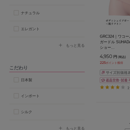
アウターに響きにくい
ナチュラル
楽なつけ心地
エレガント
GRC324｜ワコ
なで肩対応ブラ
ガードル SUHAD
セクシー
もっと見る
ショー
...
4,950
円
(税込)
ストラップ付け替えOKブラ
モード
225
ポイント獲得
こだわり
ストラップレス
スポーティ
日本製
自然なシルエット
シンプル
インポート
丸みのあるシルエット
シルク
コットン
もっと見る