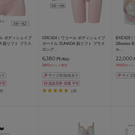
ール ボディシェイプ
GRC424｜ワコール ボディシェイプ
BXE42
A 肌リフト プラス
ガードル SUHADA 肌リフト プラス
29serie
ロング
...
ル
...
6,380
円
22,000
(税込)
290
1000
ポイント獲得
ポイン
1件
1件