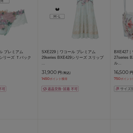
ール プレミアム
SXE229｜ワコール プレミアム
BXE42
E429シリーズ Ｔバック
29series BXE429シリーズ スリップ
27serie
...
ル
...
31,900
円
16,500
(税込)
1450
750
ポイント獲得
ポイント