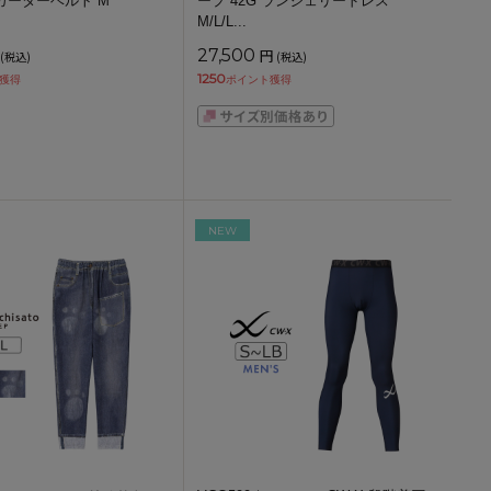
 ガーターベルト M
ープ 42G ランジェリードレス
M/L/L
...
27,500
円
(税込)
(税込)
1250
獲得
ポイント獲得
NEW