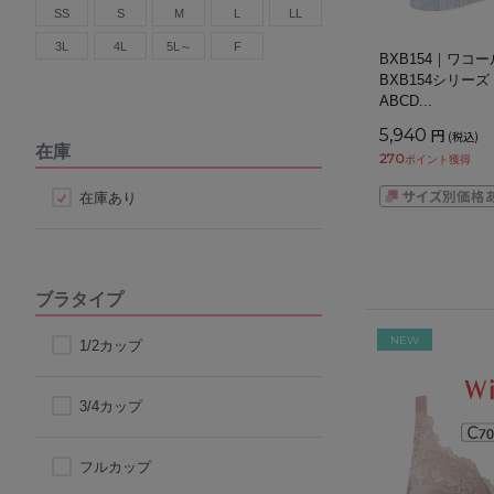
SS
S
M
L
LL
3L
4L
5L～
F
BXB154｜ワコ
BXB154シリー
ABCD
...
5,940
円
(税込)
在庫
270
ポイント獲得
在庫あり
ブラタイプ
NEW
1/2カップ
3/4カップ
フルカップ