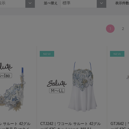
並べ替え
表示件数
1
2
NEW
NEW
ル サルート 42グル
CTJ242｜ワコール サルート 42グル
GTJ642