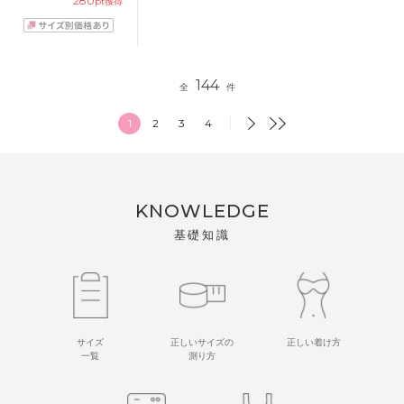
280
pt獲得
BCDEFカップ アン
ダー
65/70/75/80/85cm
144
全
件
1
2
3
4
KNOWLEDGE
基礎知識
サイズ
正しいサイズの
正しい着け方
一覧
測り方