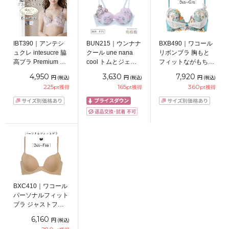
IBT390｜アンテシ
BUN215｜ウンナナ
BXB490｜ワコール
ュクレ intesucre 脇
クール une nana
リボンブラ 胸もと
高ブラ Premium ブ
cool トムとジェリ
フィットながもち
ラジャー単品 ふっ
ー × une nana cool
BXB490シリーズ ブ
4,950
3,630
7,920
円
円
円
(税込)
(税込)
(税込)
くらデコルテメイク
ブラジャー単品
ラジャー単品
225
165
360
pt獲得
pt獲得
pt獲得
BCDEFGHIJカップ
BCDEFカップ アン
BCDEFGカップ ア
アンダー
ダー 65/70/75cm
ンダー65/70/75cm
60/65/70/75cm
BXC410｜ワコール
パーソナルフィット
ブラ ジャストフィ
ット サイズ別設計
6,160
円
(税込)
ブラジャー単品