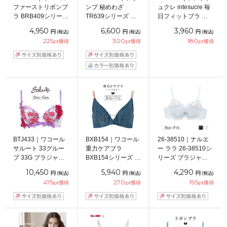
ファーストリボンブ
ンプ 秘めわざ
ュクレ intesucre 毎
ラ BRB409シリーズ
TR639シリーズ ブ
日フィットブラ ぴ
ブラジャー単品
ラジャー単品
ったり丸胸タイプ
4,950
6,600
3,960
円
円
円
(税込)
(税込)
(税込)
ABCDEFカップ ア
BCDEFカップ アン
ブラセット ナチュ
225
300
180
pt獲得
pt獲得
pt獲得
ンダー
ダー65/70/75/80cm
ラルバストメイク
65/70/75/80cm
BCDEFカップ アン
ダー60/65/70/75cm
BTJ433｜ワコール
BXB154｜ワコール
26-38510｜ナルエ
サルート 33グルー
重力ケアブラ
ー ララ 26-38510シ
プ 33G ブラジャー
BXB154シリーズ ノ
リーズ ブラジャー
単品 P-upタイプ
ンワイヤーブラ
単品 Ｎベーシック
10,450
5,940
4,290
円
円
円
(税込)
(税込)
(税込)
BCDEFGカップ ア
ABCDEFカップ ア
モアフィット
475
270
195
pt獲得
pt獲得
pt獲得
ンダー
ンダー
BCDEFカップ アン
65/70/75/80cm
65/70/75/80cm
ダー65/70/75cm