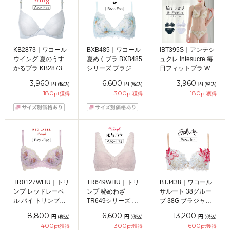
KB2873｜ワコール
BXB485｜ワコール
IBT395S｜アンテシ
ウイング 夏のうす
夏めくブラ BXB485
ュクレ intesucre 毎
かるブラ KB2873シ
シリーズ ブラジャ
日フィットブラ Wパ
リーズ ブラジャー
ー単品 BCDEFカッ
ッドボリュームタイ
3,960
6,600
3,960
円
円
円
(税込)
(税込)
(税込)
単品 ABCDEFカッ
プ アンダー
プ ブラセット くっ
180
300
180
pt獲得
pt獲得
pt獲得
プ アンダー
65/70/75/80/85cm
きり谷間メイク
65/70/75/80/85cm
BCDEFカップ アン
ダー60/65/70/75cm
TR0127WHU｜トリ
TR649WHU｜トリ
BTJ438｜ワコール
ンプ レッドレーベ
ンプ 秘めわざ
サルート 38グルー
ル バイ トリンプ
TR649シリーズ ブ
プ 38G ブラジャー
TR0127シリーズ ブ
ラジャー単品
単品 P-upタイプ
8,800
6,600
13,200
円
円
円
(税込)
(税込)
(税込)
ラジャー単品
ABCDEFカップ ア
BCDEFGHIカップ
400
300
600
pt獲得
pt獲得
pt獲得
BCDEFカップ アン
ンダー
アンダー