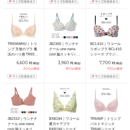
65/70/75/80/85cm
65/70/75/80/85cm
TR656WHU｜トリ
JB2300｜ウンナナ
BCL410｜ワコール
ンプ 天使のブラ 魔
クール une nana
リボンブラ BCL410
法のハリ感 TR656
cool 脇スッキリ♪ さ
シリーズ ブラジャ
シリーズ ブラジャ
あ、わたし レース
ー単品 BCDEFGカ
6,600
3,960
7,700
円
円
円
(税込)
(税込)
(税込)
ー単品 BCDEFカッ
ブラジャー単品
ップ アンダー
300
180
350
pt獲得
pt獲得
pt獲得
プ アンダー
BCDEFカップ アン
65/70/75cm
65/70/75/80cm
ダー65/70/75/80cm
JB2310｜ウンナナ
BXB194｜ワコール
TR646P｜トリンプ
クール une nana
重力ケアブラ
バストマジック
cool 脇スッキリ さ
BXB194シリーズ ノ
TR646シリーズ ノ