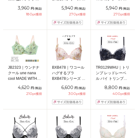
あ、わたし シンプ
ンワイヤーブラ
ンワイヤーブラ
3,960
5,940
5,940
円
円
円
(税込)
(税込)
(税込)
ル ブラジャー単品
ABCDEFGカップ ア
BCDEカップ アンダ
180
270
270
pt獲得
pt獲得
pt獲得
BCDEFGカップ ア
ンダー
ー65/70/75/80cm
ンダー
65/70/75/80/85cm
65/70/75/80cm
JB2323｜ウンナナ
BXB478｜ワコール
TR0129WHU｜トリ
クール une nana
ハグするブラ
ンプ レッドレーベ
cool MADE WITH
BXB478シリーズ ブ
ル バイ トリンプ
LIBERTY FABRIC
ラジャー単品
TR0129シリーズ ブ
4,620
6,600
8,800
円
円
円
(税込)
(税込)
(税込)
さあ、わたし レー
ABCDEFGカップ ア
ラジャー単品
210
300
400
pt獲得
pt獲得
pt獲得
ス ブラジャー単品
ンダー
BCDEFカップ アン
BCDEFカップ アン
65/70/75/80/85cm
ダー65/70/75/80cm
ダー 65/70/75/80cm