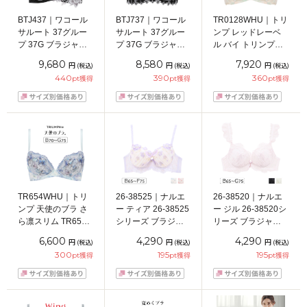
BTJ437｜ワコール
BTJ737｜ワコール
TR0128WHU｜トリ
サルート 37グルー
サルート 37グルー
ンプ レッドレーベ
プ 37G ブラジャー
プ 37G ブラジャー
ル バイ トリンプ
単品 VIVA LINE BC
単品 Real Up Bra
TR0128シリーズ ブ
9,680
8,580
7,920
円
円
円
(税込)
(税込)
(税込)
カップ アンダー
BCカップ アンダー
ラジャー単品
440
390
360
pt獲得
pt獲得
pt獲得
65/70/75cm
65/70/75cm
BCDEFカップ アン
ダー
65/70/75/80/85cm
TR654WHU｜トリ
26-38525｜ナルエ
26-38520｜ナルエ
ンプ 天使のブラ さ
ー ティア 26-38525
ー ジル 26-38520シ
ら凛スリム TR654
シリーズ ブラジャ
リーズ ブラジャー
シリーズ ブラジャ
ー単品 Ｎベーシッ
単品 Ｌワイヤーブ
6,600
4,290
4,290
円
円
円
(税込)
(税込)
(税込)
ー単品 BCDEFGカ
クブラ BCDEFカッ
ラ BCDEFGカップ
300
195
195
pt獲得
pt獲得
pt獲得
ップ アンダー
プ アンダー
アンダー
65/70/75/80/85/90/9
65/70/75cm
65/70/75cm
5cm