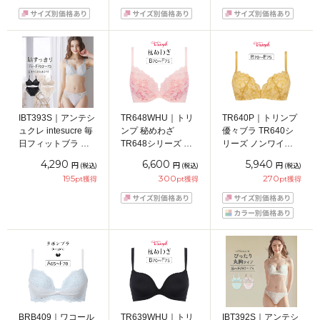
ダー65/70/75/80cm
65/70/75/80cm
65/70/75/80/85cm
IBT393S｜アンテシ
TR648WHU｜トリ
TR640P｜トリンプ
ュクレ intesucre 毎
ンプ 秘めわざ
優々ブラ TR640シ
日フィットブラ す
TR648シリーズ ブ
リーズ ノンワイヤ
っきり脇高タイプ
ラジャー単品
ーブラ BCDEカップ
4,290
6,600
5,940
円
円
円
(税込)
(税込)
(税込)
ブラセット くっき
BCDEFカップ アン
アンダー
195
300
270
pt獲得
pt獲得
pt獲得
り谷間メイク
ダー65/70/75/80cm
65/70/75/80cm
BCDEFカップ アン
ダー60/65/70/75cm
BRB409｜ワコール
TR639WHU｜トリ
IBT392S｜アンテシ