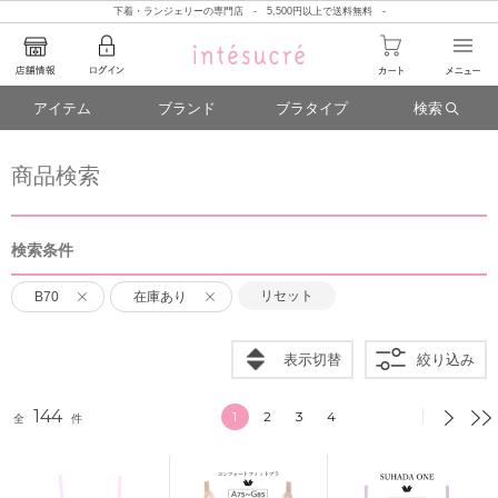
下着・ランジェリーの専門店 - 5,500円以上で送料無料 -
アイテム
ブランド
ブラタイプ
検索
商品検索
検索条件
リセット
B70
在庫あり
表示切替
絞り込み
144
1
2
3
4
全
件