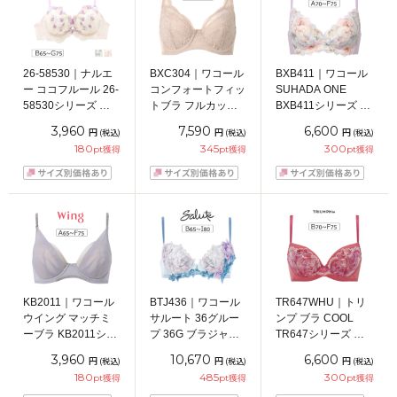
26-58530｜ナルエ
BXC304｜ワコール
BXB411｜ワコール
ー ココフルール 26-
コンフォートフィッ
SUHADA ONE
58530シリーズ ブ
トブラ フルカップ
BXB411シリーズ ノ
ラジャー単品 Ｌワ
上胸フィット ブラ
ンワイヤーブラ
3,960
7,590
6,600
円
円
円
(税込)
(税込)
(税込)
イヤーブラ
ジャー単品 フルカ
ABCDEFカップ ア
180
345
300
pt獲得
pt獲得
pt獲得
BCDEFGカップ ア
ップブラジャー
ンダー
ンダー65/70/75cm
ABCDEFGカップ ア
65/70/75/80cm
ンダー
70/75/80/85cm
KB2011｜ワコール
BTJ436｜ワコール
TR647WHU｜トリ
ウイング マッチミ
サルート 36グルー
ンプ ブラ COOL
ーブラ KB2011シリ
プ 36G ブラジャー
TR647シリーズ ブ
ーズ ブラジャー単
単品 P-upタイプ
ラジャー単品
3,960
10,670
6,600
円
円
円
(税込)
(税込)
(税込)
品 ABCDEFカップ
BCDEFGHIカップ
BCDEFカップ アン
180
485
300
pt獲得
pt獲得
pt獲得
アンダー
アンダー
ダー65/70/75/80cm