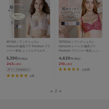
IBT390｜アンテシュクレ
TBT002A｜アンテシュクレ
intesucre 脇高ブラ Premium ブラ
intesucre レベッカ 脇高ブラ
ジャー単品 ふっくらデコルテメ
Premium ブラジャー単品 ふっく
イク BCDEFGHIJカップ アンダ
らデコルテメイク
5,390
4,620
円
(税込)
円
(税込)
ー60/65/70/75cm
ABCDEFGHIJKカップ アンダー
245
210
60/65/70/75/80/85cm
pt獲得
pt獲得
125件
1件
2
全
件