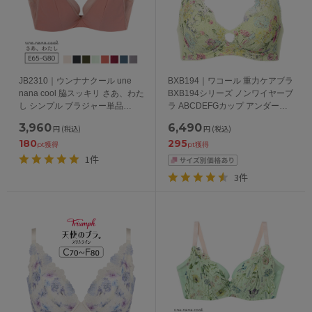
JB2310｜ウンナナクール une
BXB194｜ワコール 重力ケアブラ
nana cool 脇スッキリ さあ、わた
BXB194シリーズ ノンワイヤーブ
し シンプル ブラジャー単品
ラ ABCDEFGカップ アンダー
BCDEFGカップ アンダー
65/70/75/80/85cm
3,960
6,490
円
(税込)
円
(税込)
65/70/75/80cm
180
295
pt獲得
pt獲得
1件
3件