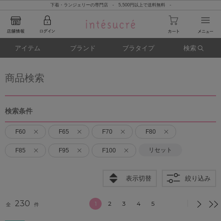
下着・ランジェリーの専門店 - 5,500円以上で送料無料 -
アイテム
ブランド
ブラタイプ
検索
商品検索
検索条件
F60
F65
F70
F80
リセット
F85
F95
F100
表示切替
絞り込み
230
1
2
3
4
5
全
件