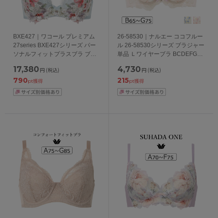
BXE427｜ワコール プレミアム
26-58530｜ナルエー ココフルー
27series BXE427シリーズ パー
ル 26-58530シリーズ ブラジャー
ソナルフィットプラスブラ ブラ
単品 Ｌワイヤーブラ BCDEFGカ
ジャー単品 CDEFGカップ アンダ
ップ アンダー65/70/75cm
17,380
4,730
円
(税込)
円
(税込)
ー 65/70/75cm
790
215
pt獲得
pt獲得