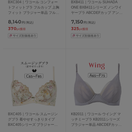
BXC304｜ワコール コンフォー
BXB411｜ワコール SUHADA
トフィットブラ フルカップ 上胸
ONE BXB411シリーズ ノンワイ
フィット ブラジャー単品 フルカ
ヤーブラ ABCDEFカップ アンダ
ップブラジャー ABCDEFGカッ
ー 65/70/75/80cm
8,140
7,150
円
(税込)
円
(税込)
プ アンダー70/75/80/85cm
370
325
pt獲得
pt獲得
BXC405｜ワコール スムージン
KB2011｜ワコール ウイング マ
グブラ 着やせすっきりタイプ
ッチミーブラ KB2011シリーズ
BXC405シリーズ ブラジャー単
ブラジャー単品 ABCDEFカップ
品 CDEFカップ アンダー
アンダー65/70/75/80/85cm