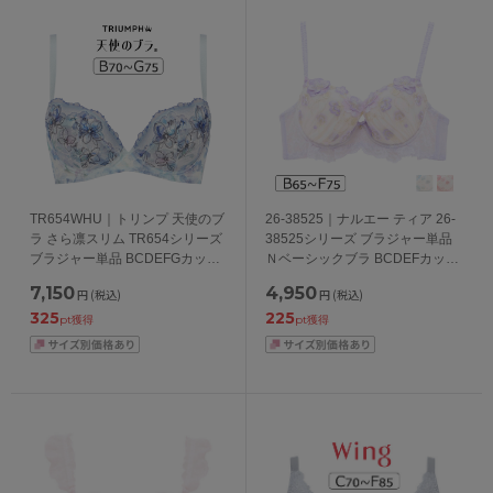
TR654WHU｜トリンプ 天使のブ
26-38525｜ナルエー ティア 26-
ラ さら凛スリム TR654シリーズ
38525シリーズ ブラジャー単品
ブラジャー単品 BCDEFGカップ
Ｎベーシックブラ BCDEFカップ
アンダー65/70/75/80/85/90/95cm
アンダー65/70/75cm
7,150
4,950
円
(税込)
円
(税込)
325
225
pt獲得
pt獲得