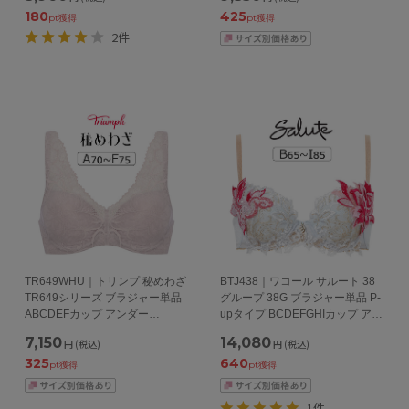
180
425
pt獲得
pt獲得
2件
TR649WHU｜トリンプ 秘めわざ
BTJ438｜ワコール サルート 38
TR649シリーズ ブラジャー単品
グループ 38G ブラジャー単品 P-
ABCDEFカップ アンダー
upタイプ BCDEFGHIカップ アン
65/70/75/80cm
ダー65/70/75/80/85cm
7,150
14,080
円
(税込)
円
(税込)
325
640
pt獲得
pt獲得
1件