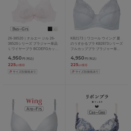
26-38520｜ナルエー ジル 26-
KB2173｜ワコール ウイング 夏
38520シリーズ ブラジャー単品
のうすかるブラ KB2873シリーズ
Ｌワイヤーブラ BCDEFGカップ
フルカップブラ ブラジャー単品
アンダー65/70/75cm
CDEFカップ アンダー
4,950
4,950
円
(税込)
円
(税込)
70/75/80/85cm
225
225
pt獲得
pt獲得