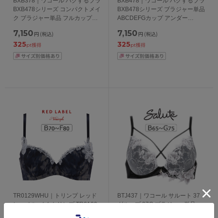
BXB378｜ワコール ハグするブラ
BXB478｜ワコール ハグするブラ
BXB478シリーズ コンパクトメイ
BXB478シリーズ ブラジャー単品
ク ブラジャー単品 フルカップ
ABCDEFGカップ アンダー
CDEFGHカップ アンダー
65/70/75/80/85cm
7,150
7,150
円
(税込)
円
(税込)
70/75/80/85/90/95cm
325
325
pt獲得
pt獲得
TR0129WHU｜トリンプ レッド
BTJ437｜ワコール サルート 37
レーベル バイ トリンプ TR0129
グループ 37G ブラジャー単品
シリーズ ブラジャー単品 BCDEF
VIVA LINE BCカップ アンダー