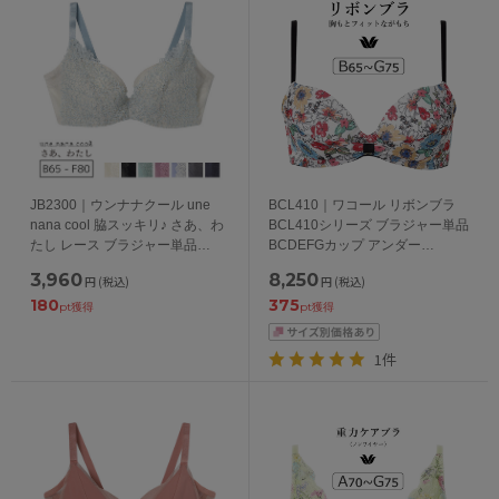
JB2300｜ウンナナクール une
BCL410｜ワコール リボンブラ
nana cool 脇スッキリ♪ さあ、わ
BCL410シリーズ ブラジャー単品
たし レース ブラジャー単品
BCDEFGカップ アンダー
BCDEFカップ アンダー
65/70/75cm
3,960
8,250
円
(税込)
円
(税込)
65/70/75/80cm
180
375
pt獲得
pt獲得
1件