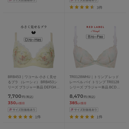
3件
BRB453｜ワコール 小さく見せ
TR0128WHU｜トリンプ レッド
るブラ （レーシィ） BRB453シ
レーベル バイ トリンプ TR0128
リーズ ブラジャー単品 DEFGHカ
シリーズ ブラジャー単品 BCDEF
ップ アンダー70/75/80/85/90cm
カップ アンダー
7,700
8,470
円
(税込)
円
(税込)
65/70/75/80/85cm
350
385
pt獲得
pt獲得
1件
1件