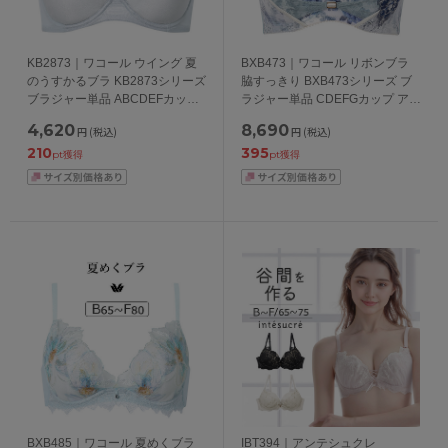
KB2873｜ワコール ウイング 夏
BXB473｜ワコール リボンブラ
のうすかるブラ KB2873シリーズ
脇すっきり BXB473シリーズ ブ
ブラジャー単品 ABCDEFカップ
ラジャー単品 CDEFGカップ アン
アンダー65/70/75/80/85cm
ダー65/70/75/80/85cm
4,620
8,690
円
(税込)
円
(税込)
210
395
pt獲得
pt獲得
BXB485｜ワコール 夏めくブラ
IBT394｜アンテシュクレ