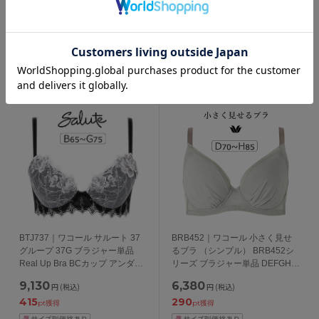
カップ アンダー65/70/75/80cm
65/70/75cm
9,350
10,230
円
(税込)
円
(税込)
425
465
pt獲得
pt獲得
BTJ737｜ワコール サルート 37
BRB452｜ワコール 小さく見せ
グループ 37G ブラジャー単品
るブラ （シンプル） BRB452シ
Real Up Bra BCカップ アンダー
リーズ ブラジャー単品 DEFGHカ
65/70/75cm
ップ アンダー
9,130
6,380
円
(税込)
円
(税込)
65/70/75/80/85/90/95/100cm
415
290
pt獲得
pt獲得