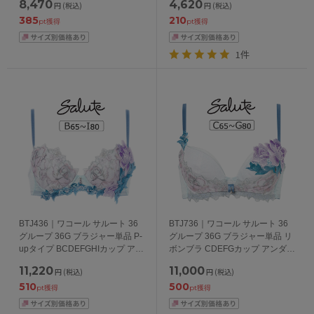
8,470
4,620
円
(税込)
円
(税込)
65/70/75/80/85cm
385
210
pt獲得
pt獲得
1件
BTJ436｜ワコール サルート 36
BTJ736｜ワコール サルート 36
グループ 36G ブラジャー単品 P-
グループ 36G ブラジャー単品 リ
upタイプ BCDEFGHIカップ アン
ボンブラ CDEFGカップ アンダー
ダー 65/70/75/80/85cm
65/70/75/80cm
11,220
11,000
円
(税込)
円
(税込)
510
500
pt獲得
pt獲得