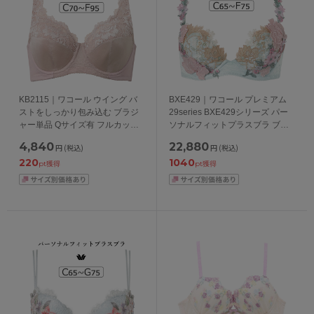
KB2115｜ワコール ウイング バ
BXE429｜ワコール プレミアム
ストをしっかり包み込む ブラジ
29series BXE429シリーズ パー
ャー単品 Qサイズ有 フルカップ
ソナルフィットプラスブラ ブラ
ブラジャー CDEFカップ アンダ
ジャー単品 CDEFカップ アンダ
4,840
22,880
円
(税込)
円
(税込)
ー70/75/80/85/90/95cm
ー 65/70/75cm
220
1040
pt獲得
pt獲得