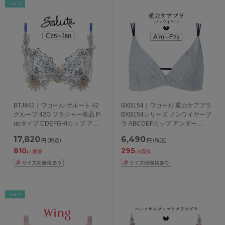
NEW
BTJ442｜ワコール サルート 42
BXB154｜ワコール 重力ケアブラ
グループ 42G ブラジャー単品 P-
BXB154シリーズ ノンワイヤーブ
upタイプ CDEFGHIカップ アン
ラ ABCDEFカップ アンダー
ダー 65/70/75/80cm
65/70/75/80cm
17,820
6,490
円
(税込)
円
(税込)
810
295
pt獲得
pt獲得
NEW