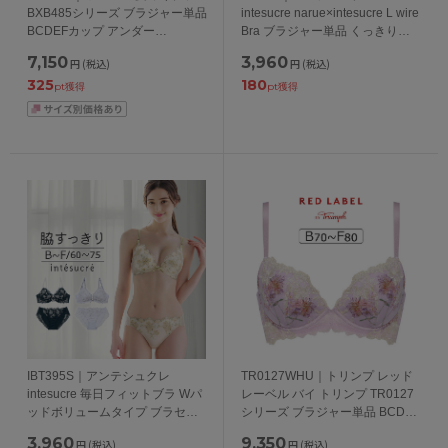
BXB485シリーズ ブラジャー単品
intesucre narue×intesucre L wire
BCDEFカップ アンダー
Bra ブラジャー単品 くっきり谷
65/70/75/80/85cm
間メイク BCDEFカップ アンダー
7,150
3,960
円
(税込)
円
(税込)
65/70/75cm
325
180
pt獲得
pt獲得
IBT395S｜アンテシュクレ
TR0127WHU｜トリンプ レッド
intesucre 毎日フィットブラ Wパ
レーベル バイ トリンプ TR0127
ッドボリュームタイプ ブラセッ
シリーズ ブラジャー単品 BCDEF
ト くっきり谷間メイク BCDEFカ
カップ アンダー65/70/75/80cm
3,960
9,350
円
(税込)
円
(税込)
ップ アンダー60/65/70/75cm