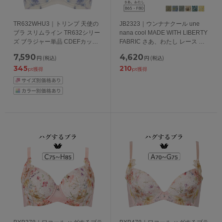
TR632WHU3｜トリンプ 天使の
JB2323｜ウンナナクール une
ブラ スリムライン TR632シリー
nana cool MADE WITH LIBERTY
ズ ブラジャー単品 CDEFカップ
FABRIC さあ、わたし レース ブ
アンダー70/75/80cm
ラジャー単品 BCDEFカップ アン
7,590
4,620
円
(税込)
円
(税込)
ダー 65/70/75/80cm
345
210
pt獲得
pt獲得