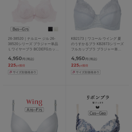
26-38520｜ナルエー ジル 26-
KB2173｜ワコール ウイング 夏
38520シリーズ ブラジャー単品
のうすかるブラ KB2873シリーズ
Ｌワイヤーブラ BCDEFGカップ
フルカップブラ ブラジャー単品
アンダー65/70/75cm
CDEFカップ アンダー
4,950
4,950
円
(税込)
円
(税込)
70/75/80/85cm
225
225
pt獲得
pt獲得