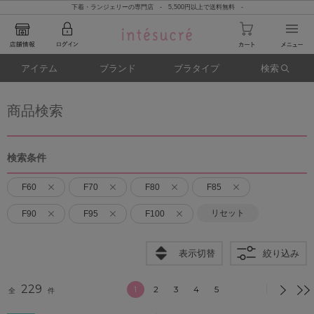
下着・ランジェリーの専門店 - 5,500円以上で送料無料 -
アイテム
ブランド
ブラタイプ
検索
商品検索
検索条件
F60
F70
F80
F85
リセット
F90
F95
F100
表示切替
絞り込み
229
1
2
3
4
5
全
件