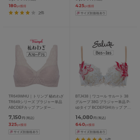
180
425
pt獲得
pt獲得
2件
TR649WHU｜トリンプ 秘めわざ
BTJ438｜ワコール サルート 38
TR649シリーズ ブラジャー単品
グループ 38G ブラジャー単品 P-
ABCDEFカップ アンダー
upタイプ BCDEFGHIカップ アン
65/70/75/80cm
ダー65/70/75/80/85cm
7,150
14,080
円
(税込)
円
(税込)
325
640
pt獲得
pt獲得
1件