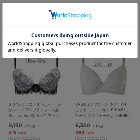
カップ アンダー65/70/75/80cm
65/70/75cm
9,350
10,230
円
(税込)
円
(税込)
425
465
pt獲得
pt獲得
BTJ737｜ワコール サルート 37
BRB452｜ワコール 小さく見せ
グループ 37G ブラジャー単品
るブラ （シンプル） BRB452シ
Real Up Bra BCカップ アンダー
リーズ ブラジャー単品 DEFGHカ
65/70/75cm
ップ アンダー
9,130
6,380
円
(税込)
円
(税込)
65/70/75/80/85/90/95/100cm
415
290
pt獲得
pt獲得