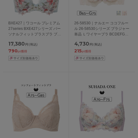
BXE427｜ワコール プレミアム
26-58530｜ナルエー ココフルー
27series BXE427シリーズ パー
ル 26-58530シリーズ ブラジャー
ソナルフィットプラスブラ ブラ
単品 Ｌワイヤーブラ BCDEFGカ
ジャー単品 CDEFGカップ アンダ
ップ アンダー65/70/75cm
17,380
4,730
円
(税込)
円
(税込)
ー 65/70/75cm
790
215
pt獲得
pt獲得