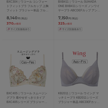
BXC304｜ワコール コンフォー
BXB411｜ワコール SUHADA
トフィットブラ フルカップ 上胸
ONE BXB411シリーズ ノンワイ
フィット ブラジャー単品 フルカ
ヤーブラ ABCDEFカップ アンダ
ップブラジャー ABCDEFGカッ
ー 65/70/75/80cm
8,140
7,150
円
(税込)
円
(税込)
プ アンダー70/75/80/85cm
370
325
pt獲得
pt獲得
BXC405｜ワコール スムージン
KB2011｜ワコール ウイング マ
グブラ 着やせすっきりタイプ
ッチミーブラ KB2011シリーズ
BXC405シリーズ ブラジャー単
ブラジャー単品 ABCDEFカップ
品 CDEFカップ アンダー
アンダー65/70/75/80/85cm