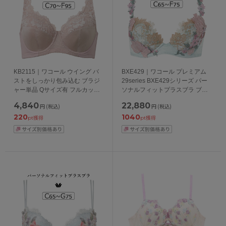
KB2115｜ワコール ウイング バ
BXE429｜ワコール プレミアム
ストをしっかり包み込む ブラジ
29series BXE429シリーズ パー
ャー単品 Qサイズ有 フルカップ
ソナルフィットプラスブラ ブラ
ブラジャー CDEFカップ アンダ
ジャー単品 CDEFカップ アンダ
4,840
22,880
円
(税込)
円
(税込)
ー70/75/80/85/90/95cm
ー 65/70/75cm
220
1040
pt獲得
pt獲得