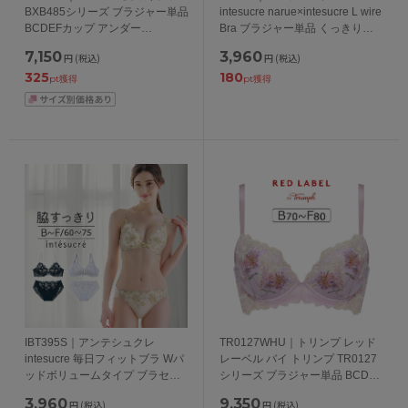
BXB485シリーズ ブラジャー単品
intesucre narue×intesucre L wire
BCDEFカップ アンダー
Bra ブラジャー単品 くっきり谷
65/70/75/80/85cm
間メイク BCDEFカップ アンダー
7,150
3,960
円
(税込)
円
(税込)
65/70/75cm
325
180
pt獲得
pt獲得
IBT395S｜アンテシュクレ
TR0127WHU｜トリンプ レッド
intesucre 毎日フィットブラ Wパ
レーベル バイ トリンプ TR0127
ッドボリュームタイプ ブラセッ
シリーズ ブラジャー単品 BCDEF
ト くっきり谷間メイク BCDEFカ
カップ アンダー65/70/75/80cm
3,960
9,350
円
(税込)
円
(税込)
ップ アンダー60/65/70/75cm