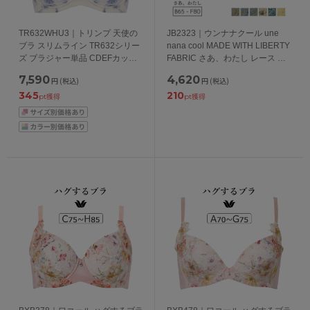
TR632WHU3｜トリンプ 天使の
JB2323｜ウンナナクール une
ブラ スリムライン TR632シリー
nana cool MADE WITH LIBERTY
ズ ブラジャー単品 CDEFカップ
FABRIC さあ、わたし レース ブ
アンダー70/75/80cm
ラジャー単品 BCDEFカップ アン
7,590
4,620
円
(税込)
円
(税込)
ダー 65/70/75/80cm
345
210
pt獲得
pt獲得