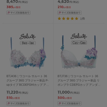
8,470
4,620
円
(税込)
円
(税込)
65/70/75/80/85cm
385
210
pt獲得
pt獲得
1件
BTJ436｜ワコール サルート 36
BTJ736｜ワコール サルート 36
グループ 36G ブラジャー単品 P-
グループ 36G ブラジャー単品 リ
upタイプ BCDEFGHIカップ アン
ボンブラ CDEFGカップ アンダー
ダー 65/70/75/80/85cm
65/70/75/80cm
11,220
11,000
円
(税込)
円
(税込)
510
500
pt獲得
pt獲得