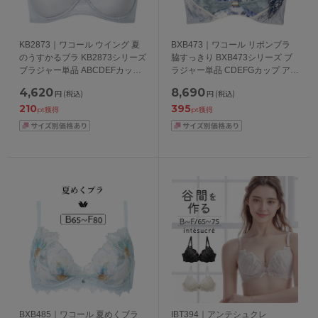
KB2873｜ワコール ウイング 夏
BXB473｜ワコール リボンブラ
のうすかるブラ KB2873シリーズ
脇すっきり BXB473シリーズ ブ
ブラジャー単品 ABCDEFカップ
ラジャー単品 CDEFGカップ アン
アンダー65/70/75/80/85cm
ダー65/70/75/80/85cm
4,620
8,690
円
(税込)
円
(税込)
210
395
pt獲得
pt獲得
BXB485｜ワコール 夏めくブラ
IBT394｜アンテシュクレ