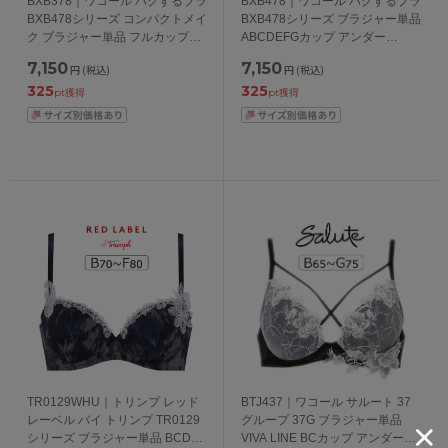
BXB378｜ワコール ハグするブラ
BXB478｜ワコール ハグするブラ
BXB478シリーズ コンパクトメイ
BXB478シリーズ ブラジャー単品
ク ブラジャー単品 フルカップ
ABCDEFGカップ アンダー
CDEFGHカップ アンダー
65/70/75/80/85cm
7,150
7,150
円
(税込)
円
(税込)
70/75/80/85/90/95cm
325
325
pt獲得
pt獲得
TR0129WHU｜トリンプ レッド
BTJ437｜ワコール サルート 37
レーベル バイ トリンプ TR0129
グループ 37G ブラジャー単品
シリーズ ブラジャー単品 BCDEF
VIVA LINE BCカップ アンダー