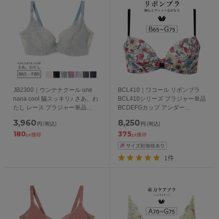
JB2300｜ウンナナクール une
BCL410｜ワコール リボンブラ
nana cool 脇スッキリ♪ さあ、わ
BCL410シリーズ ブラジャー単品
たし レース ブラジャー単品
BCDEFGカップ アンダー
BCDEFカップ アンダー
65/70/75cm
3,960
8,250
円
(税込)
円
(税込)
65/70/75/80cm
180
375
pt獲得
pt獲得
1件