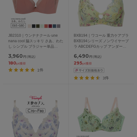
JB2310｜ウンナナクール une
BXB194｜ワコール 重力ケアブラ
nana cool 脇スッキリ さあ、わた
BXB194シリーズ ノンワイヤーブ
し シンプル ブラジャー単品
ラ ABCDEFGカップ アンダー
BCDEFGカップ アンダー
65/70/75/80/85cm
3,960
6,490
円
(税込)
円
(税込)
65/70/75/80cm
180
295
pt獲得
pt獲得
1件
3件