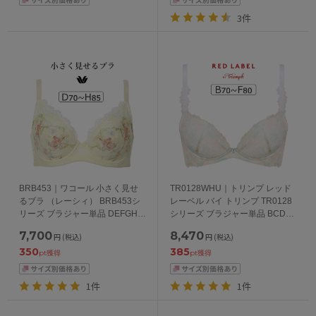
3件
BRB453｜ワコール 小さく見せ
TR0128WHU｜トリンプ レッド
るブラ （レーシィ） BRB453シ
レーベル バイ トリンプ TR0128
リーズ ブラジャー単品 DEFGHカ
シリーズ ブラジャー単品 BCDEF
ップ アンダー70/75/80/85/90cm
カップ アンダー
7,700
8,470
円
(税込)
円
(税込)
65/70/75/80/85cm
350
385
pt獲得
pt獲得
1件
1件