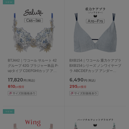
NEW
BTJ442｜ワコール サルート 42
BXB154｜ワコール 重力ケアブラ
グループ 42G ブラジャー単品 P-
BXB154シリーズ ノンワイヤーブ
upタイプ CDEFGHIカップ アン
ラ ABCDEFカップ アンダー
ダー 65/70/75/80cm
65/70/75/80cm
17,820
6,490
円
(税込)
円
(税込)
810
295
pt獲得
pt獲得
NEW