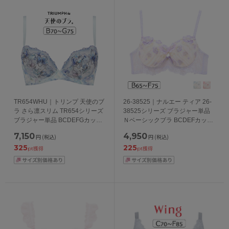
TR654WHU｜トリンプ 天使のブ
26-38525｜ナルエー ティア 26-
ラ さら凛スリム TR654シリーズ
38525シリーズ ブラジャー単品
ブラジャー単品 BCDEFGカップ
Ｎベーシックブラ BCDEFカップ
アンダー65/70/75/80/85/90/95cm
アンダー65/70/75cm
7,150
4,950
円
(税込)
円
(税込)
325
225
pt獲得
pt獲得