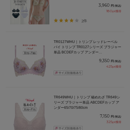
プ アンダー60/65/70/75cm
3,960
円
(税込)
180
pt獲得
2件
TR0127WHU｜トリンプ レッドレーベル
バイ トリンプ TR0127シリーズ ブラジャー
単品 BCDEFカップ アンダー
65/70/75/80cm
9,350
円
(税込)
425
pt獲得
TR649WHU｜トリンプ 秘めわざ TR649シ
リーズ ブラジャー単品 ABCDEFカップ ア
ンダー65/70/75/80cm
7,150
円
(税込)
325
pt獲得