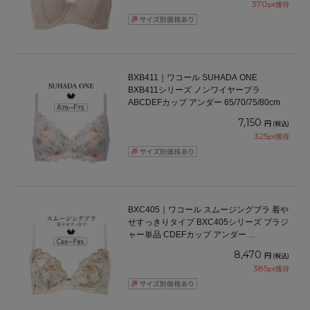
370
pt獲得
BXB411｜ワコール SUHADA ONE
BXB411シリーズ ノンワイヤーブラ
ABCDEFカップ アンダー 65/70/75/80cm
7,150
円
(税込)
325
pt獲得
BXC405｜ワコール スムージングブラ 着や
せすっきりタイプ BXC405シリーズ ブラジ
ャー単品 CDEFカップ アンダー
65/70/75/80/85cm
8,470
円
(税込)
385
pt獲得