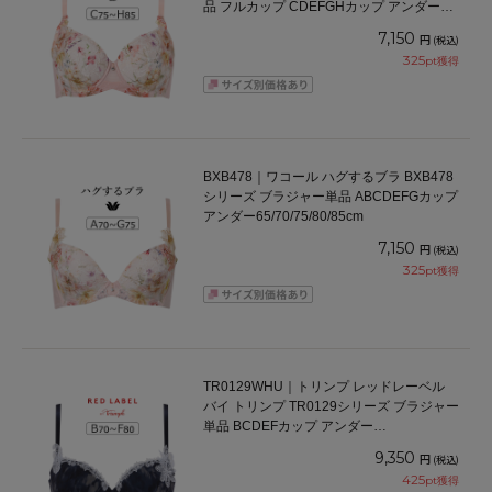
品 フルカップ CDEFGHカップ アンダー
70/75/80/85/90/95cm
7,150
円
(税込)
325
pt獲得
BXB478｜ワコール ハグするブラ BXB478
シリーズ ブラジャー単品 ABCDEFGカップ
アンダー65/70/75/80/85cm
7,150
円
(税込)
325
pt獲得
TR0129WHU｜トリンプ レッドレーベル
バイ トリンプ TR0129シリーズ ブラジャー
単品 BCDEFカップ アンダー
65/70/75/80cm
9,350
円
(税込)
425
pt獲得