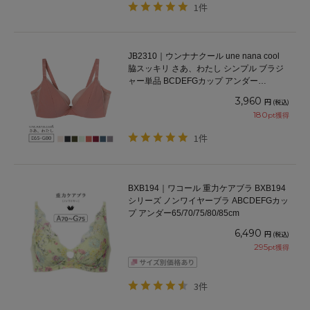
1件
JB2310｜ウンナナクール une nana cool
脇スッキリ さあ、わたし シンプル ブラジ
ャー単品 BCDEFGカップ アンダー
65/70/75/80cm
3,960
円
(税込)
180
pt獲得
1件
BXB194｜ワコール 重力ケアブラ BXB194
シリーズ ノンワイヤーブラ ABCDEFGカッ
プ アンダー65/70/75/80/85cm
6,490
円
(税込)
295
pt獲得
3件