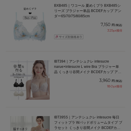
BXB485｜ワコール 夏めくブラ BXB485シ
リーズ ブラジャー単品 BCDEFカップ アン
ダー65/70/75/80/85cm
7,150
円
(税込)
325
pt獲得
IBT394｜アンテシュクレ intesucre
narue×intesucre L wire Bra ブラジャー単
品 くっきり谷間メイク BCDEFカップ アン
ダー65/70/75cm
3,960
円
(税込)
180
pt獲得
IBT395S｜アンテシュクレ intesucre 毎日
フィットブラ Wパッドボリュームタイプ ブ
ラセット くっきり谷間メイク BCDEFカッ