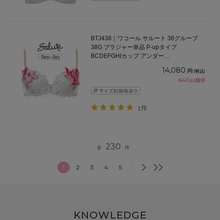
BTJ438｜ワコール サルート 38グループ
38G ブラジャー単品 P-upタイプ
BCDEFGHIカップ アンダー
65/70/75/80/85cm
14,080
円
(税込)
640
pt獲得
1件
230
全
件
1
2
3
4
5
KNOWLEDGE