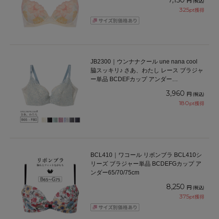
7,150
円
(税込)
325
pt獲得
JB2300｜ウンナナクール une nana cool
脇スッキリ♪ さあ、わたし レース ブラジャ
ー単品 BCDEFカップ アンダー
65/70/75/80cm
3,960
円
(税込)
180
pt獲得
BCL410｜ワコール リボンブラ BCL410シ
リーズ ブラジャー単品 BCDEFGカップ ア
ンダー65/70/75cm
8,250
円
(税込)
375
pt獲得