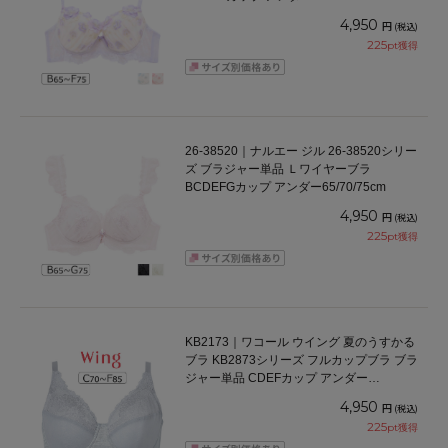
4,950
円
(税込)
225
pt獲得
26-38520｜ナルエー ジル 26-38520シリー
ズ ブラジャー単品 Ｌワイヤーブラ
BCDEFGカップ アンダー65/70/75cm
4,950
円
(税込)
225
pt獲得
KB2173｜ワコール ウイング 夏のうすかる
ブラ KB2873シリーズ フルカップブラ ブラ
ジャー単品 CDEFカップ アンダー
70/75/80/85cm
4,950
円
(税込)
225
pt獲得