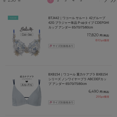
230
1
2
3
4
5
全
件
BTJ442｜ワコール サルート 42グループ
NEW
42G ブラジャー単品 P-upタイプ CDEFGHI
カップ アンダー 65/70/75/80cm
17,820
円
(税込)
810
pt獲得
BXB154｜ワコール 重力ケアブラ BXB154
シリーズ ノンワイヤーブラ ABCDEFカッ
プ アンダー 65/70/75/80cm
6,490
円
(税込)
295
pt獲得