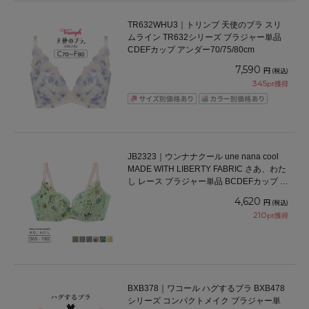
TR632WHU3｜トリンプ 天使のブラ スリ
ムライン TR632シリーズ ブラジャー単品
CDEFカップ アンダー70/75/80cm
7,590
円
(税込)
345
pt獲得
JB2323｜ウンナナクール une nana cool
MADE WITH LIBERTY FABRIC さあ、わた
し レース ブラジャー単品 BCDEFカップ ア
ンダー 65/70/75/80cm
4,620
円
(税込)
210
pt獲得
BXB378｜ワコール ハグするブラ BXB478
シリーズ コンパクトメイク ブラジャー単