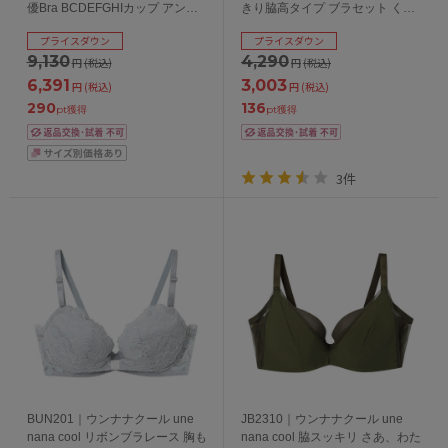
優Bra BCDEFGHIカップ アンダ
きり脇高タイプ ブラセット くっ
ー 65/70/75/80/85cm
きり谷間メイク BCDEFカップ ア
プライスダウン
プライスダウン
ンダー60/65/70/75cm
9,130
4,290
円
(税込)
円
(税込)
6,391
3,003
円
(税込)
円
(税込)
290
136
pt獲得
pt獲得
3件
BUN201｜ウンナナクール une
JB2310｜ウンナナクール une
nana cool リボンブラレース 胸も
nana cool 脇スッキリ さあ、わた