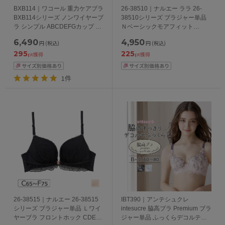
BXB114｜ワコール 重力ケアブラ
26-38510｜ナルエー ララ 26-
BXB114シリーズ ノンワイヤーブ
38510シリーズ ブラジャー単品
ラ シンプル ABCDEFGカップ ア
Ｎベーシックモアフィット
ンダー 65/70/75/80/85cm
BCDEFカップ アンダー
6,490
4,950
円
(税込)
円
(税込)
65/70/75cm
295
225
pt獲得
pt獲得
1件
26-38515｜ナルエー 26-38515
IBT390｜アンテシュクレ
シリーズ ブラジャー単品 Ｌワイ
intesucre 脇高ブラ Premium ブラ
ヤーブラ フロントホック CDEF
ジャー単品 ふっくらデコルテメ