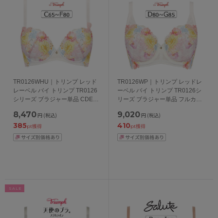
TR0126WHU｜トリンプ レッド
TR0126WP｜トリンプ レッドレ
レーベル バイ トリンプ TR0126
ーベル バイ トリンプ TR0126シ
シリーズ ブラジャー単品 CDEF
リーズ ブラジャー単品 フルカッ
カップ アンダー
プブラジャー DEFGカップ アン
8,470
9,020
円
(税込)
円
(税込)
65/70/75/80/85cm
ダー75/80/85/90cm
385
410
pt獲得
pt獲得
SALE