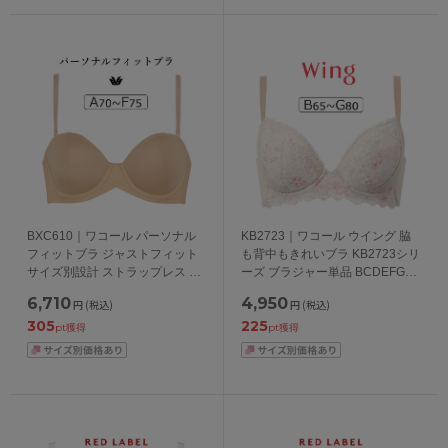
BXC610｜ワコール パーソナル
KB2723｜ワコール ウイング 脇
フィットブラ ジャストフィット
も背中もきれいブラ KB2723シリ
サイズ別設計 ストラップレス ブ
ーズ ブラジャー単品 BCDEFGカ
ラジャー単品 ABCDEFカップ ア
ップ アンダー65/70/75/80/85cm
6,710
4,950
円
(税込)
円
(税込)
ンダー 65/70/75/80/85cm
305
225
pt獲得
pt獲得