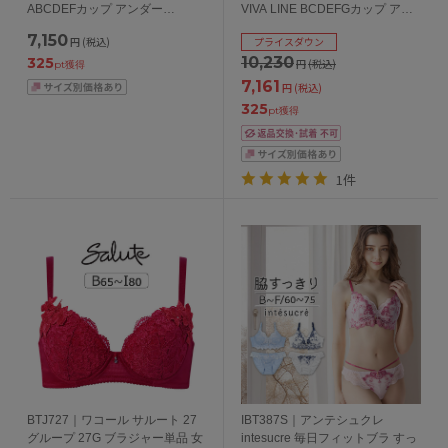
ABCDEFカップ アンダー
VIVA LINE BCDEFGカップ アン
65/70/75/80/85cm
ダー 65/70/75cm
7,150
円
(税込)
プライスダウン
10,230
325
円
(税込)
pt獲得
7,161
円
(税込)
325
pt獲得
1件
BTJ727｜ワコール サルート 27
IBT387S｜アンテシュクレ
グループ 27G ブラジャー単品 女
intesucre 毎日フィットブラ すっ