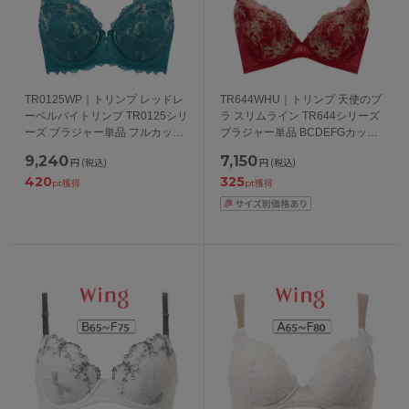
TR0125WP｜トリンプ レッドレ
TR644WHU｜トリンプ 天使のブ
ーベルバイトリンプ TR0125シリ
ラ スリムライン TR644シリーズ
ーズ ブラジャー単品 フルカップ
ブラジャー単品 BCDEFGカップ
DEFカップ アンダー75/80/85cm
アンダー65/70/75/80/85/90/95cm
9,240
7,150
円
(税込)
円
(税込)
420
325
pt獲得
pt獲得