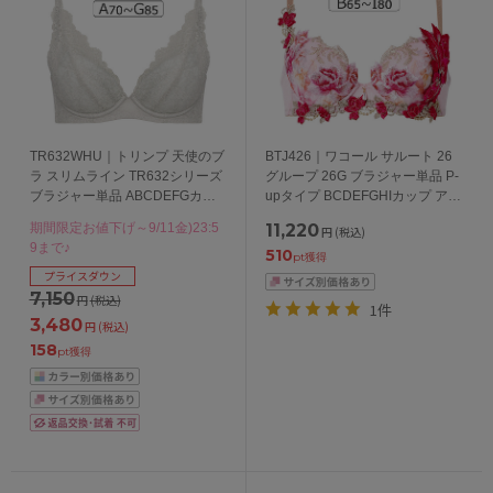
TR632WHU｜トリンプ 天使のブ
BTJ426｜ワコール サルート 26
ラ スリムライン TR632シリーズ
グループ 26G ブラジャー単品 P-
ブラジャー単品 ABCDEFGカッ
upタイプ BCDEFGHIカップ アン
プ アンダー
ダー 65/70/75/80/85cm
期間限定お値下げ～9/11金)23:5
11,220
円
(税込)
65/70/75/80/85/90/95cm
9まで♪
510
pt獲得
プライスダウン
7,150
円
(税込)
1件
3,480
円
(税込)
158
pt獲得