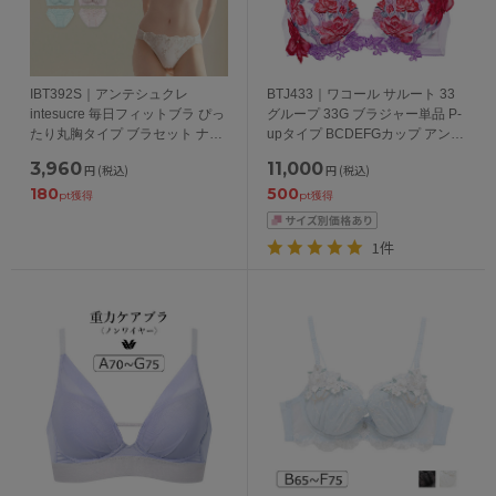
IBT392S｜アンテシュクレ
BTJ433｜ワコール サルート 33
intesucre 毎日フィットブラ ぴっ
グループ 33G ブラジャー単品 P-
たり丸胸タイプ ブラセット ナチ
upタイプ BCDEFGカップ アンダ
ュラルバストメイク BCDEFカッ
ー 65/70/75/80cm
3,960
11,000
円
(税込)
円
(税込)
プ アンダー60/65/70/75cm
180
500
pt獲得
pt獲得
1件