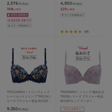
2,376
4,950
円
(税込)
円
(税込)
65/70/75/80cm
65/70/75/80cm
108
225
pt獲得
pt獲得
9件
TR0124WHU｜トリンプ レッド
TR638WHU｜トリンプ 秘めわざ
レーベルバイトリンプ TR0124シ
TR638シリーズ ブラジャー単品
リーズ ブラジャー単品 BCDEFカ
BCDEFカップ アンダー
ップ アンダー65/70/75/80cm
65/70/75/80cm
9,350
円
(税込)
プライスダウン