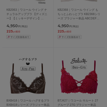
KB2063｜ワコール ウイング ナ
KB2368｜ワコール ウイング も
チュラルアップブラ 【ディズニ
ちっとふわっとブラ KB2368シリ
ー】【ミッキーデザイン】
ーズ ブラジャー単品 ABCDEFカ
KB2063シリーズ ブラジャー単品
ップ アンダー65/70/75/80/85cm
4,950
4,950
円
(税込)
円
(税込)
BCDEFカップ アンダー
225
225
65/70/75/80/85cm
pt獲得
pt獲得
BXB418｜ワコール ハグするブラ
BTJ427｜ワコール サルート 27
BXB418シリーズ ブラジャー単品
グループ 27G ブラジャー単品