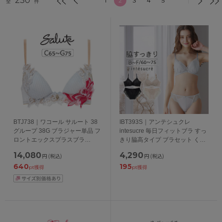
230
1
2
3
4
5
全
件
BTJ738｜ワコール サルート 38
IBT393S｜アンテシュクレ
グループ 38G ブラジャー単品 フ
intesucre 毎日フィットブラ すっ
ロントエックスプラスブラ
きり脇高タイプ ブラセット くっ
CDEFGカップ アンダー
きり谷間メイク BCDEFカップ ア
14,080
4,290
円
(税込)
円
(税込)
65/70/75cm
ンダー60/65/70/75cm
640
195
pt獲得
pt獲得