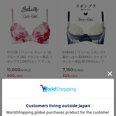
BTJ726｜ワコール サルート 26
BXB443｜ワコール リボンブラ
グループ 26G ブラジャー単品 リ
脇すっきり BXB443シリーズ ブ
ボンブラ CDEFGカップ アンダー
ラジャー単品 BCDEFGカップ ア
65/70/75/80cm
ンダー 65/70/75/80/85cm
11,000
7,150
円
(税込)
円
(税込)
500
325
pt獲得
pt獲得
1件
1件