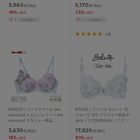
カップ アンダー65/70/75cm
イク BCDEFGHIJカップ アンダ
3,960
5,170
円
(税込)
円
(税込)
ー60/65/70/75cm
180
235
pt獲得
pt獲得
1件
BUN215｜ウンナナクール une
BTJ432｜ワコール サルート 32
nana cool トムとジェリー × une
グループ 32G ブラジャー単品 P-
nana cool ブラジャー単品
upタイプ CDEFGHIカップ アン
BCDEFカップ アンダー
ダー 65/70/75/80cm
3,630
17,820
円
(税込)
円
(税込)
65/70/75cm
165
810
pt獲得
pt獲得