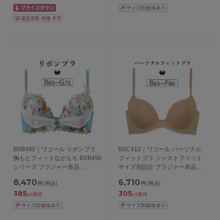
BXB490｜ワコール リボンブラ
BXC410｜ワコール パーソナル
胸もとフィットながもち BXB490
フィットブラ ジャストフィット
シリーズ ブラジャー単品
サイズ別設計 ブラジャー単品
BCDEFGカップ アンダー
BCDEFカップ アンダー
8,470
6,710
円
(税込)
円
(税込)
65/70/75cm
65/70/75/80/85cm
385
305
pt獲得
pt獲得