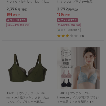
とフィットながもち～動いても、
し シンプル ブラジャー単品
キレイはつづく～ ブラジャー単
BCDEFGカップ アンダー
2,376
2,772
円
(税込)
円
(税込)
品 ABCDEFFカップ アンダー
65/70/75/80cm
108
126
65/70/75cm
pt獲得
pt獲得
1件
JB2310｜ウンナナクール une
TBT007｜アンテシュクレ
nana cool 脇スッキリ さあ、わた
intesucre ナイス谷間ブラ ブラジ
し シンプル ブラジャー単品
ャー単品 くっきり谷間メイク
BCDEFGカップ アンダー
CDEFGHIJカップ アンダー