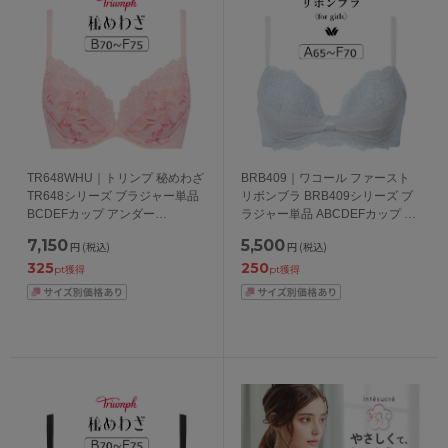
TR648WHU｜トリンプ 秘めわざ
BRB409｜ワコール ファースト
TR648シリーズ ブラジャー単品
リボンブラ BRB409シリーズ ブ
BCDEFカップ アンダー
ラジャー単品 ABCDEFカップ ア
65/70/75/80cm
ンダー65/70/75/80cm
7,150
5,500
円
(税込)
円
(税込)
325
250
pt獲得
pt獲得