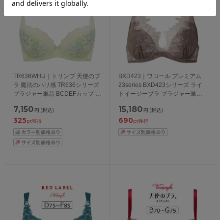
TR636WHU｜トリンプ 天使のブ
BXD423｜ワコール プレミアム
ラ 魔法のハリ感 TR636シリーズ
23series BXD423シリーズ ライ
ブラジャー単品 BCDEFカップ ア
トイージーブラ ブラジャー単品
ンダー65/70/75/80cm
BCカップ アンダー65/70/75cm
7,150
15,180
円
(税込)
円
(税込)
325
690
pt獲得
pt獲得