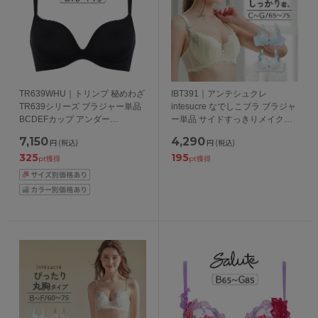
TR639WHU｜トリンプ 秘めわざ
IBT391｜アンテシュクレ
TR639シリーズ ブラジャー単品
intesucre なでしこブラ ブラジャ
BCDEFカップ アンダー
ー単品 サイドすっきりメイク
65/70/75/80cm
CDEFGカップ アンダー
7,150
4,290
円
(税込)
円
(税込)
65/70/75cm
325
195
pt獲得
pt獲得