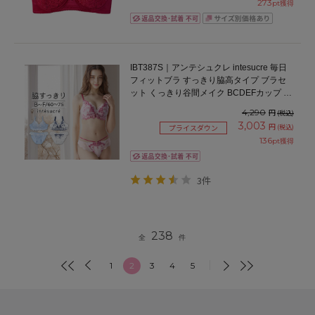
273
pt獲得
IBT387S｜アンテシュクレ intesucre 毎日
フィットブラ すっきり脇高タイプ ブラセ
ット くっきり谷間メイク BCDEFカップ ア
ンダー60/65/70/75cm
4,290
円
(税込)
3,003
円
(税込)
プライスダウン
136
pt獲得
3件
238
全
件
1
2
3
4
5