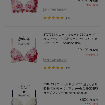
10,670
円
(税込)
485
pt獲得
1件
BTJ726｜ワコール サルート 26グループ
26G ブラジャー単品 リボンブラ CDEFGカ
ップ アンダー 65/70/75/80cm
10,450
円
(税込)
475
pt獲得
1件
BXB443｜ワコール リボンブラ 脇すっきり
BXB443シリーズ ブラジャー単品 BCDEFG
カップ アンダー 65/70/75/80/85cm
6,600
円
(税込)
300
pt獲得