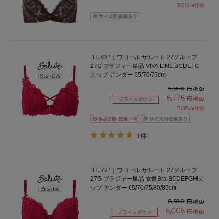
300
pt獲得
BTJ427｜ワコール サルート 27グループ
27G ブラジャー単品 VIVA LINE BCDEFG
カップ アンダー 65/70/75cm
9,680
円
(税込)
6,776
円
(税込)
プライスダウン
308
pt獲得
1件
BTJ727｜ワコール サルート 27グループ
27G ブラジャー単品 女優Bra BCDEFGHIカ
ップ アンダー 65/70/75/80/85cm
8,580
円
(税込)
6,006
円
(税込)
プライスダウン