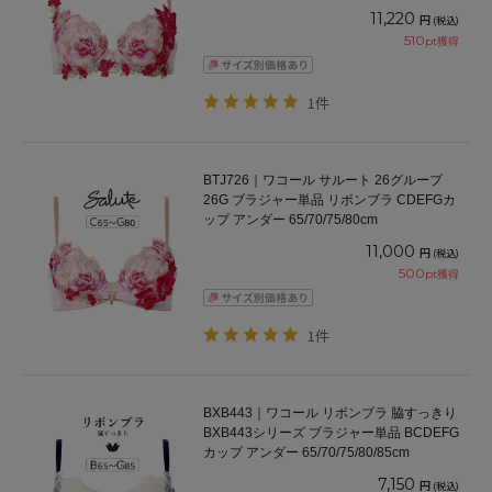
65/70/75/80/85cm
11,220
円
(税込)
510
pt獲得
1件
BTJ726｜ワコール サルート 26グループ
26G ブラジャー単品 リボンブラ CDEFGカ
ップ アンダー 65/70/75/80cm
11,000
円
(税込)
500
pt獲得
1件
BXB443｜ワコール リボンブラ 脇すっきり
BXB443シリーズ ブラジャー単品 BCDEFG
カップ アンダー 65/70/75/80/85cm
7,150
円
(税込)