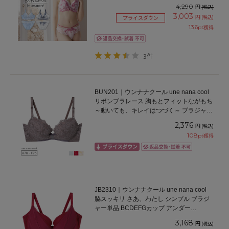
ンダー60/65/70/75cm
4,290
円
(税込)
3,003
円
(税込)
プライスダウン
136
pt獲得
3件
BUN201｜ウンナナクール une nana cool
リボンブラレース 胸もとフィットながもち
～動いても、キレイはつづく～ ブラジャー
単品 ABCDEFFカップ アンダー
2,376
円
(税込)
65/70/75cm
108
pt獲得
JB2310｜ウンナナクール une nana cool
脇スッキリ さあ、わたし シンプル ブラジ
ャー単品 BCDEFGカップ アンダー
65/70/75/80cm
3,168
円
(税込)