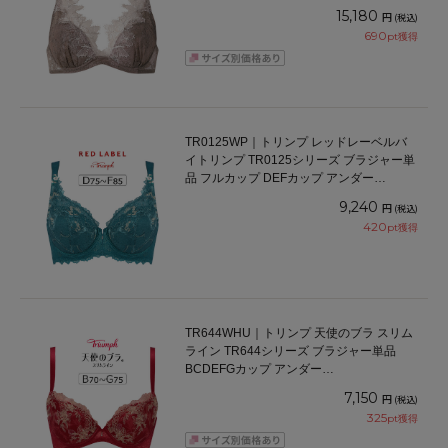
15,180
円
(税込)
690
pt獲得
TR0125WP｜トリンプ レッドレーベルバ
イトリンプ TR0125シリーズ ブラジャー単
品 フルカップ DEFカップ アンダー
75/80/85cm
9,240
円
(税込)
420
pt獲得
TR644WHU｜トリンプ 天使のブラ スリム
ライン TR644シリーズ ブラジャー単品
BCDEFGカップ アンダー
65/70/75/80/85/90/95cm
7,150
円
(税込)
325
pt獲得