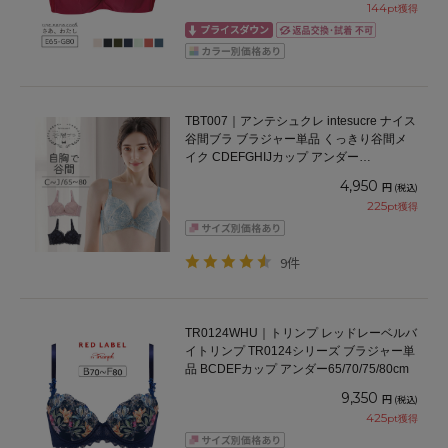
144
pt獲得
TBT007｜アンテシュクレ intesucre ナイス
谷間ブラ ブラジャー単品 くっきり谷間メ
イク CDEFGHIJカップ アンダー
65/70/75/80cm
4,950
円
(税込)
225
pt獲得
9件
TR0124WHU｜トリンプ レッドレーベルバ
イトリンプ TR0124シリーズ ブラジャー単
品 BCDEFカップ アンダー65/70/75/80cm
9,350
円
(税込)
425
pt獲得