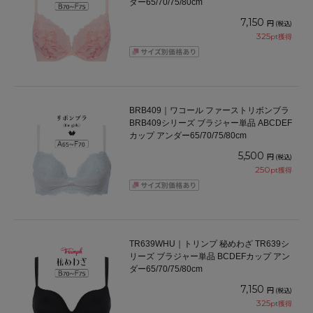
ダー65/70/75/80cm
7,150
円
(税込)
325
pt獲得
BRB409｜ワコール ファーストリボンブラ
BRB409シリーズ ブラジャー単品 ABCDEF
カップ アンダー65/70/75/80cm
5,500
円
(税込)
250
pt獲得
TR639WHU｜トリンプ 秘めわざ TR639シ
リーズ ブラジャー単品 BCDEFカップ アン
ダー65/70/75/80cm
7,150
円
(税込)
325
pt獲得