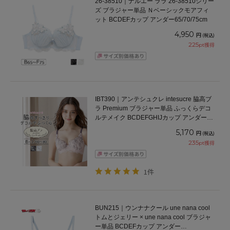
26-38510｜ナルエー ララ 26-38510シリー
ズ ブラジャー単品 Ｎベーシックモアフィ
ット BCDEFカップ アンダー65/70/75cm
4,950
円
(税込)
225
pt獲得
IBT390｜アンテシュクレ intesucre 脇高ブ
ラ Premium ブラジャー単品 ふっくらデコ
ルテメイク BCDEFGHIJカップ アンダー
60/65/70/75cm
5,170
円
(税込)
235
pt獲得
1件
BUN215｜ウンナナクール une nana cool
トムとジェリー × une nana cool ブラジャ
ー単品 BCDEFカップ アンダー