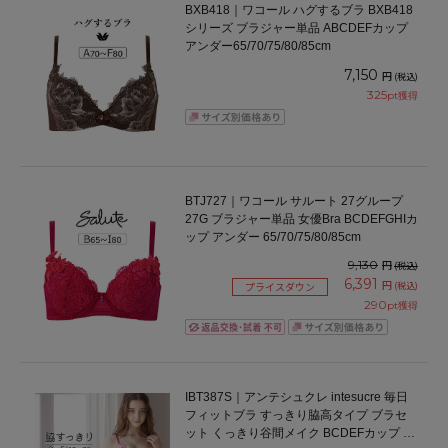
BXB418｜ワコール ハグするブラ BXB418
シリーズ ブラジャー単品 ABCDEFカップ
アンダー65/70/75/80/85cm
7,150
円
(税込)
325
pt獲得
BTJ727｜ワコール サルート 27グループ
27G ブラジャー単品 女優Bra BCDEFGHIカ
ップ アンダー 65/70/75/80/85cm
9,130
円
(税込)
6,391
円
(税込)
プライスダウン
290
pt獲得
IBT387S｜アンテシュクレ intesucre 毎日
フィットブラ すっきり脇高タイプ ブラセ
ット くっきり谷間メイク BCDEFカップ ア