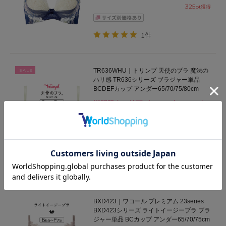
325
pt獲得
1件
TR636WHU｜トリンプ 天使のブラ 魔法の
SALE
ハリ感 TR636シリーズ ブラジャー単品
BCDEFカップ アンダー65/70/75/80cm
期間限定お値下げ～9/11金)23:59ま
で♪
7,150
円
(税込)
3,480
円
(税込)
プライスダウン
158
pt獲得
BXD423｜ワコール プレミアム 23series
BXD423シリーズ ライトイージーブラ ブラ
ジャー単品 BCカップ アンダー65/70/75cm