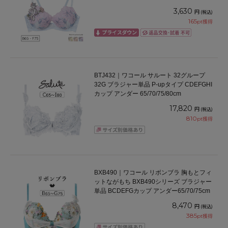
65/70/75cm
3,630
円
(税込)
165
pt獲得
BTJ432｜ワコール サルート 32グループ
32G ブラジャー単品 P-upタイプ CDEFGHI
カップ アンダー 65/70/75/80cm
17,820
円
(税込)
810
pt獲得
BXB490｜ワコール リボンブラ 胸もとフィ
ットながもち BXB490シリーズ ブラジャー
単品 BCDEFGカップ アンダー65/70/75cm
8,470
円
(税込)
385
pt獲得