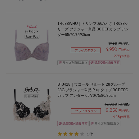
TR638WHU｜トリンプ 秘めわざ TR638シ
リーズ ブラジャー単品 BCDEFカップ アン
ダー65/70/75/80cm
7,150
円
(税込)
4,950
円
(税込)
プライスダウン
225
pt獲得
BTJ428｜ワコール サルート 28グループ
28G ブラジャー単品 P-upタイプ BCDEFG
カップ アンダー 65/70/75/80/85cm
14,080
円
(税込)
9,856
円
(税込)
プライスダウン
448
pt獲得
1件