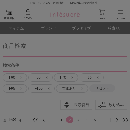
下着・ランジェリーの専門店 - 5,500円以上で送料無料 -
アイテム
ブランド
ブラタイプ
検索
商品検索
検索条件
F60
F65
F70
F80
リセット
F95
F100
在庫あり
表示切替
絞り込み
168
1
2
3
4
5
全
件