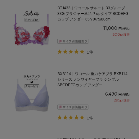
BTJ433｜ワコール サルート 33グループ
33G ブラジャー単品 P-upタイプ BCDEFG
カップ アンダー 65/70/75/80cm
11,000
円
(税込)
500
pt獲得
1件
BXB114｜ワコール 重力ケアブラ BXB114
シリーズ ノンワイヤーブラ シンプル
ABCDEFGカップ アンダー
65/70/75/80/85cm
6,490
円
(税込)
295
pt獲得
1件