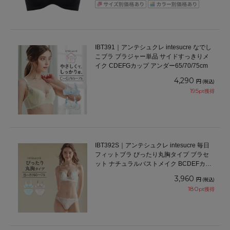
IBT391｜アンテシュクレ intesucre なでし
こブラ ブラジャー単品 サイドすっきりメ
イク CDEFGカップ アンダー65/70/75cm
4,290
円
(税込)
195
pt獲得
IBT392S｜アンテシュクレ intesucre 毎日
フィットブラ ぴったり丸胸タイプ ブラセ
ット ナチュラルバストメイク BCDEFカッ
プ アンダー60/65/70/75cm
3,960
円
(税込)
180
pt獲得