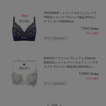
TR625WHP｜トリンプ 小さくしたいブラ
TR625シリーズ ブラジャー単品 EFGカッ
プ アンダー75/80/85cm
7,260
円
(税込)
330
pt獲得
BXD422｜ワコール プレミアム 22series
BXD422シリーズ パーソナルフィットプラ
スブラ ブラジャー単品 BCDEFGHIカップ
アンダー65/70/75/80/85cm
11,880
円
(税込)
540
pt獲得
168
全
件