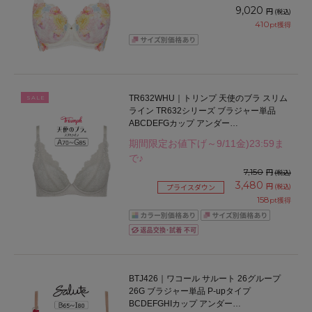
ンダー75/80/85/90cm
9,020
円
(税込)
410
pt獲得
TR632WHU｜トリンプ 天使のブラ スリム
SALE
ライン TR632シリーズ ブラジャー単品
ABCDEFGカップ アンダー
65/70/75/80/85/90/95cm
期間限定お値下げ～9/11金)23:59ま
で♪
7,150
円
(税込)
3,480
円
(税込)
プライスダウン
158
pt獲得
BTJ426｜ワコール サルート 26グループ
26G ブラジャー単品 P-upタイプ
BCDEFGHIカップ アンダー