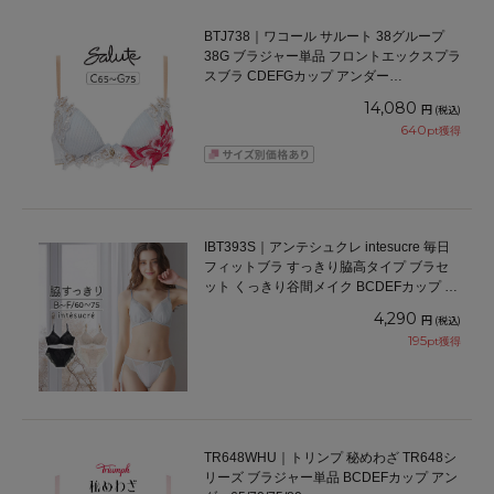
BTJ738｜ワコール サルート 38グループ
38G ブラジャー単品 フロントエックスプラ
スブラ CDEFGカップ アンダー
65/70/75cm
14,080
円
(税込)
640
pt獲得
IBT393S｜アンテシュクレ intesucre 毎日
フィットブラ すっきり脇高タイプ ブラセ
ット くっきり谷間メイク BCDEFカップ ア
ンダー60/65/70/75cm
4,290
円
(税込)
195
pt獲得
TR648WHU｜トリンプ 秘めわざ TR648シ
リーズ ブラジャー単品 BCDEFカップ アン