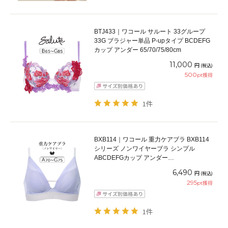
BTJ433｜ワコール サルート 33グループ
33G ブラジャー単品 P-upタイプ BCDEFG
カップ アンダー 65/70/75/80cm
11,000
円
(税込)
500
pt獲得
1件
BXB114｜ワコール 重力ケアブラ BXB114
シリーズ ノンワイヤーブラ シンプル
ABCDEFGカップ アンダー
65/70/75/80/85cm
6,490
円
(税込)
295
pt獲得
1件