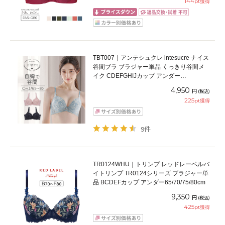
144
pt獲得
TBT007｜アンテシュクレ intesucre ナイス
谷間ブラ ブラジャー単品 くっきり谷間メ
イク CDEFGHIJカップ アンダー
65/70/75/80cm
4,950
円
(税込)
225
pt獲得
9件
TR0124WHU｜トリンプ レッドレーベルバ
イトリンプ TR0124シリーズ ブラジャー単
品 BCDEFカップ アンダー65/70/75/80cm
9,350
円
(税込)
425
pt獲得