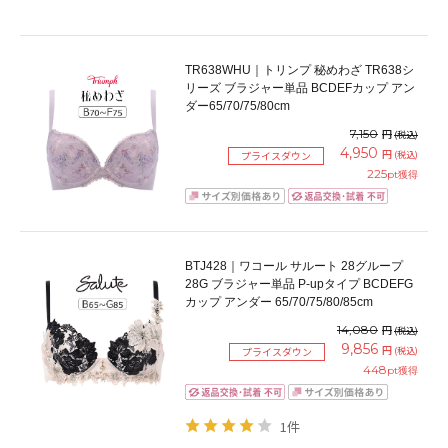
TR638WHU｜トリンプ 秘めわざ TR638シ
リーズ ブラジャー単品 BCDEFカップ アン
ダー65/70/75/80cm
7,150
円
(税込)
4,950
円
(税込)
プライスダウン
225
pt獲得
BTJ428｜ワコール サルート 28グループ
28G ブラジャー単品 P-upタイプ BCDEFG
カップ アンダー 65/70/75/80/85cm
14,080
円
(税込)
9,856
円
(税込)
プライスダウン
448
pt獲得
1件