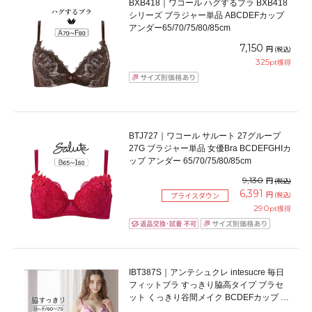
BXB418｜ワコール ハグするブラ BXB418
シリーズ ブラジャー単品 ABCDEFカップ
アンダー65/70/75/80/85cm
7,150
円
(税込)
325
pt獲得
BTJ727｜ワコール サルート 27グループ
27G ブラジャー単品 女優Bra BCDEFGHIカ
ップ アンダー 65/70/75/80/85cm
9,130
円
(税込)
6,391
円
(税込)
プライスダウン
290
pt獲得
IBT387S｜アンテシュクレ intesucre 毎日
フィットブラ すっきり脇高タイプ ブラセ
ット くっきり谷間メイク BCDEFカップ ア
ンダー60/65/70/75cm