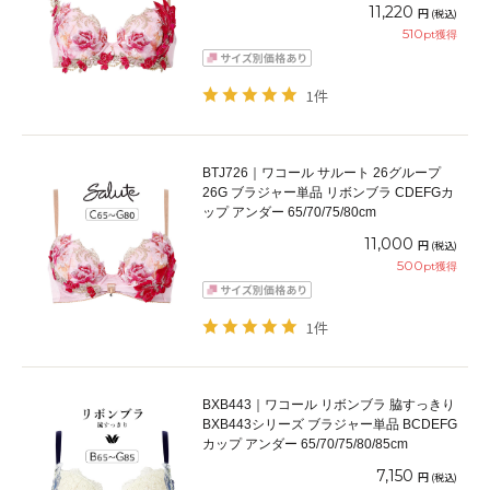
65/70/75/80/85cm
11,220
円
(税込)
510
pt獲得
1件
BTJ726｜ワコール サルート 26グループ
26G ブラジャー単品 リボンブラ CDEFGカ
ップ アンダー 65/70/75/80cm
11,000
円
(税込)
500
pt獲得
1件
BXB443｜ワコール リボンブラ 脇すっきり
BXB443シリーズ ブラジャー単品 BCDEFG
カップ アンダー 65/70/75/80/85cm
7,150
円
(税込)