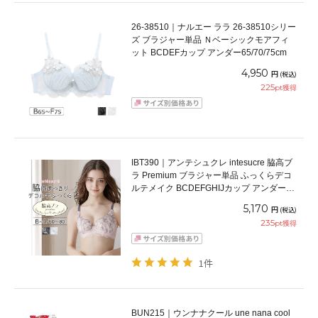
26-38510｜ナルエー ララ 26-38510シリー
ズ ブラジャー単品 Ｎベーシックモアフィ
ット BCDEFカップ アンダー65/70/75cm
4,950
円
(税込)
225
pt獲得
IBT390｜アンテシュクレ intesucre 脇高ブ
ラ Premium ブラジャー単品 ふっくらデコ
ルテメイク BCDEFGHIJカップ アンダー
60/65/70/75cm
5,170
円
(税込)
235
pt獲得
1件
BUN215｜ウンナナクール une nana cool