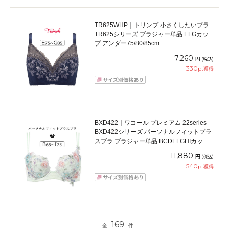
TR625WHP｜トリンプ 小さくしたいブラ
TR625シリーズ ブラジャー単品 EFGカッ
プ アンダー75/80/85cm
7,260
円
(税込)
330
pt獲得
BXD422｜ワコール プレミアム 22series
BXD422シリーズ パーソナルフィットプラ
スブラ ブラジャー単品 BCDEFGHIカップ
アンダー65/70/75/80/85cm
11,880
円
(税込)
540
pt獲得
169
全
件