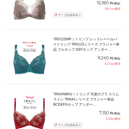
15,180
円
(税込)
690
pt獲得
TR0125WP｜トリンプ レッドレーベルバ
イトリンプ TR0125シリーズ ブラジャー単
品 フルカップ DEFカップ アンダー
75/80/85cm
9,240
円
(税込)
420
pt獲得
TR644WHU｜トリンプ 天使のブラ スリム
ライン TR644シリーズ ブラジャー単品
BCDEFGカップ アンダー
65/70/75/80/85/90/95cm
7,150
円
(税込)
325
pt獲得