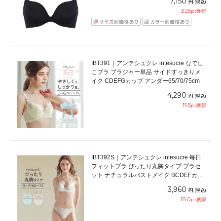
7,150
円
(税込)
325
pt獲得
IBT391｜アンテシュクレ intesucre なでし
こブラ ブラジャー単品 サイドすっきりメ
イク CDEFGカップ アンダー65/70/75cm
4,290
円
(税込)
195
pt獲得
IBT392S｜アンテシュクレ intesucre 毎日
フィットブラ ぴったり丸胸タイプ ブラセ
ット ナチュラルバストメイク BCDEFカッ
プ アンダー60/65/70/75cm
3,960
円
(税込)
180
pt獲得