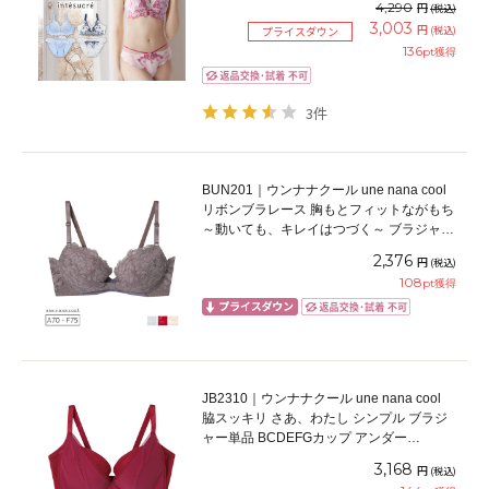
4,290
円
(税込)
3,003
円
(税込)
プライスダウン
136
pt獲得
3件
BUN201｜ウンナナクール une nana cool
リボンブラレース 胸もとフィットながもち
～動いても、キレイはつづく～ ブラジャー
単品 ABCDEFFカップ アンダー
2,376
円
(税込)
65/70/75cm
108
pt獲得
JB2310｜ウンナナクール une nana cool
脇スッキリ さあ、わたし シンプル ブラジ
ャー単品 BCDEFGカップ アンダー
65/70/75/80cm
3,168
円
(税込)