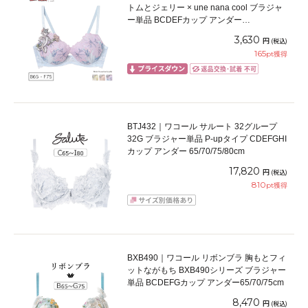
トムとジェリー × une nana cool ブラジャ
ー単品 BCDEFカップ アンダー
65/70/75cm
3,630
円
(税込)
165
pt獲得
BTJ432｜ワコール サルート 32グループ
32G ブラジャー単品 P-upタイプ CDEFGHI
カップ アンダー 65/70/75/80cm
17,820
円
(税込)
810
pt獲得
BXB490｜ワコール リボンブラ 胸もとフィ
ットながもち BXB490シリーズ ブラジャー
単品 BCDEFGカップ アンダー65/70/75cm
8,470
円
(税込)