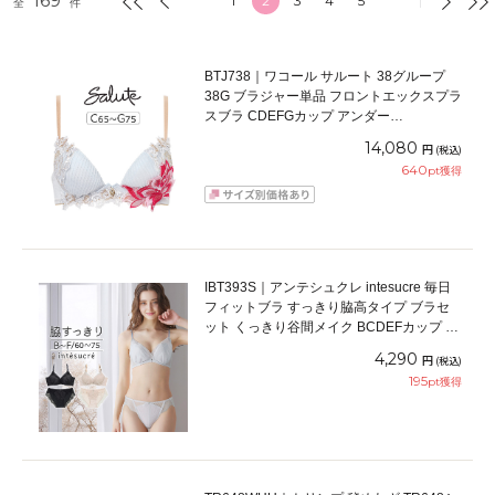
169
1
2
3
4
5
全
件
BTJ738｜ワコール サルート 38グループ
38G ブラジャー単品 フロントエックスプラ
スブラ CDEFGカップ アンダー
65/70/75cm
14,080
円
(税込)
640
pt獲得
IBT393S｜アンテシュクレ intesucre 毎日
フィットブラ すっきり脇高タイプ ブラセ
ット くっきり谷間メイク BCDEFカップ ア
ンダー60/65/70/75cm
4,290
円
(税込)
195
pt獲得