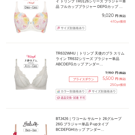
イ トリンプ TR0126シリーズ ブラジャー単
品 フルカップブラジャー DEFGカップ ア
ンダー75/80/85/90cm
9,020
円
(税込)
410
pt獲得
TR632WHU｜トリンプ 天使のブラ スリム
ライン TR632シリーズ ブラジャー単品
ABCDEFGカップ アンダー
65/70/75/80/85/90/95cm
7,150
円
(税込)
5,500
円
(税込)
プライスダウン
250
pt獲得
BTJ426｜ワコール サルート 26グループ
26G ブラジャー単品 P-upタイプ
BCDEFGHIカップ アンダー