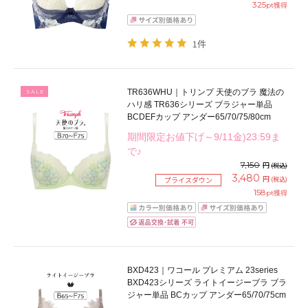
325
pt獲得
1件
TR636WHU｜トリンプ 天使のブラ 魔法の
SALE
ハリ感 TR636シリーズ ブラジャー単品
BCDEFカップ アンダー65/70/75/80cm
期間限定お値下げ～9/11金)23:59ま
で♪
7,150
円
(税込)
3,480
円
(税込)
プライスダウン
158
pt獲得
BXD423｜ワコール プレミアム 23series
BXD423シリーズ ライトイージーブラ ブラ
ジャー単品 BCカップ アンダー65/70/75cm