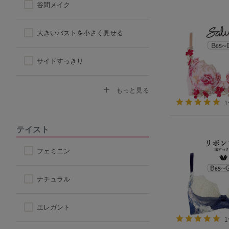
谷間メイク
ハーフトップ
大きいバストを小さく見せる
チューブブラ
サイドすっきり
ロングブラ
デコルテふっくら
もっと見る
脇高ブラ
ボリュームアップ
テイスト
4/5カップ
背中すっきり
フェミニン
アウターに響きにくい
ナチュラル
楽なつけ心地
エレガント