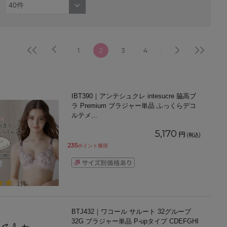
1
2
3
4
IBT390｜アンテシュクレ intesucre 脇高ブ
ラ Premium ブラジャー単品 ふっくらデコ
ルテメ
...
5,170
円
(税込)
235
ポイント獲得
1件
BTJ432｜ワコール サルート 32グループ
32G ブラジャー単品 P-upタイプ CDEFGHI