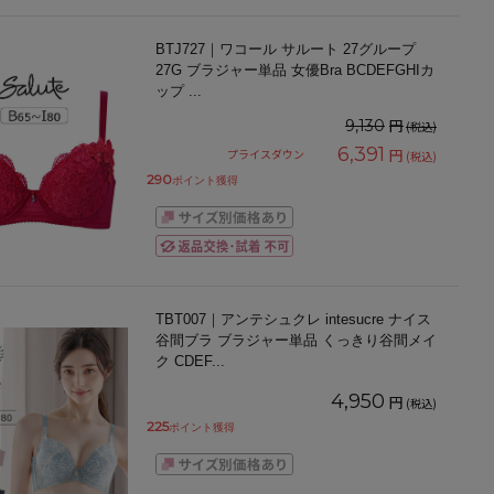
BTJ727｜ワコール サルート 27グループ
27G ブラジャー単品 女優Bra BCDEFGHIカ
ップ
...
円
9,130
(税込)
6,391
円
プライスダウン
(税込)
290
ポイント獲得
TBT007｜アンテシュクレ intesucre ナイス
谷間ブラ ブラジャー単品 くっきり谷間メイ
ク CDEF
...
4,950
円
(税込)
225
ポイント獲得