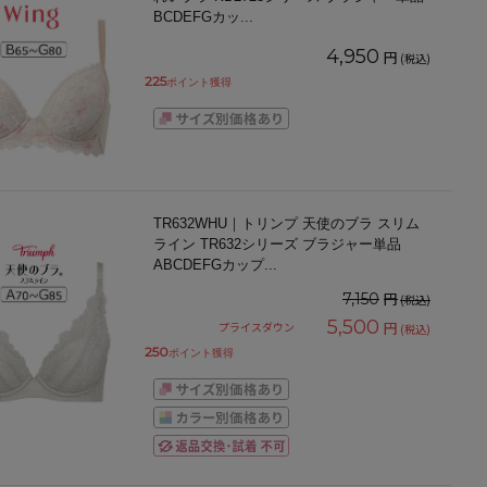
BCDEFGカッ
...
4,950
円
(税込)
225
ポイント獲得
TR632WHU｜トリンプ 天使のブラ スリム
ライン TR632シリーズ ブラジャー単品
ABCDEFGカップ
...
円
7,150
(税込)
5,500
円
プライスダウン
(税込)
250
ポイント獲得