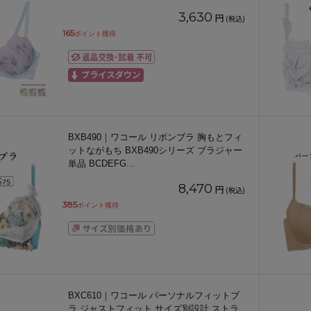
3,630
円
(税込)
165
ポイント獲得
BXB490｜ワコール リボンブラ 胸もとフィ
ットながもち BXB490シリーズ ブラジャー
単品 BCDEFG
...
8,470
円
(税込)
385
ポイント獲得
BXC610｜ワコール パーソナルフィットブ
ラ ジャストフィット サイズ別設計 ストラ