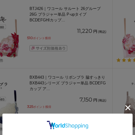
BTJ426｜ワコール サルート 26グループ
26G ブラジャー単品 P-upタイプ
BCDEFGHIカップ
...
11,220
円
(税込)
510
ポイント獲得
1件
BXB443｜ワコール リボンブラ 脇すっきり
BXB443シリーズ ブラジャー単品 BCDEFG
カップ ア
...
7,150
円
(税込)
325
ポイント獲得
1件