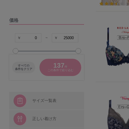
DOMESTIC UNDER
価格
VIAGE
COCO Linge
~
グラマープリンセス
137
すべての
件
パナシェ
条件をクリア
この条件で絞り込む
キャラクター
シシフィーユ
サイズ一覧表
ウンナナクール
正しい着け方