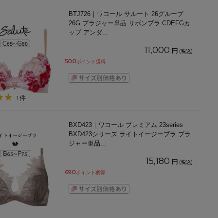
BTJ726｜ワコール サルート 26グループ
26G ブラジャー単品 リボンブラ CDEFGカ
ップ アンダ
...
11,000
円
(税込)
500
ポイント獲得
1件
BXD423｜ワコール プレミアム 23series
BXD423シリーズ ライトイージーブラ ブラ
ジャー単品
...
15,180
円
(税込)
690
ポイント獲得