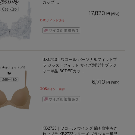
カップ
...
17,820
円
(税込)
810
ポイント獲得
BXC410｜ワコール パーソナルフィットブ
ラ ジャストフィット サイズ別設計 ブラジ
ャー単品 BCDEFカッ
...
6,710
円
(税込)
305
ポイント獲得
KB2723｜ワコール ウイング 脇も背中もき
れいブラ KB2723シリーズ ブラジャー単品