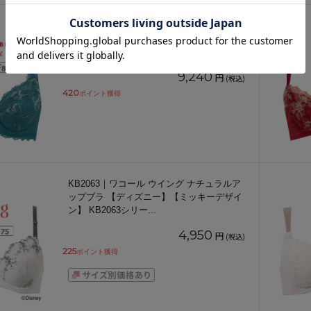
TR0125WP｜トリンプ レッドレーベルバイ
トリンプ TR0125シリーズ ブラジャー単品
フルカップ DE
...
9,240
円
(税込)
420
ポイント獲得
KB2063｜ワコール ウイング ナチュラルア
ップブラ 【ディズニー】【ミッキーデザイ
ン】 KB2063シリー
...
4,950
円
(税込)
225
ポイント獲得