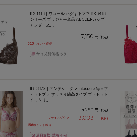
BXB418｜ワコール ハグするブラ BXB418
シリーズ ブラジャー単品 ABCDEFカップ
アンダー65
...
7,150
円
(税込)
325
ポイント獲得
IBT387S｜アンテシュクレ intesucre 毎日フ
ィットブラ すっきり脇高タイプ ブラセット
くっきり
...
円
4,290
(税込)
3,003
円
プライスダウン
(税込)
136
ポイント獲得