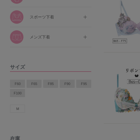
スポーツ下着
メンズ下着
サイズ
F60
F65
F85
F90
F95
F100
M
在庫