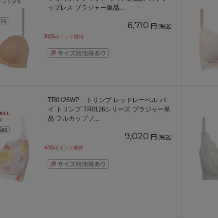
ップレス ブラジャー単品
...
6,710
円
(税込)
305
ポイント獲得
TR0126WP｜トリンプ レッドレーベル バ
イ トリンプ TR0126シリーズ ブラジャー単
品 フルカップブ
...
9,020
円
(税込)
410
ポイント獲得