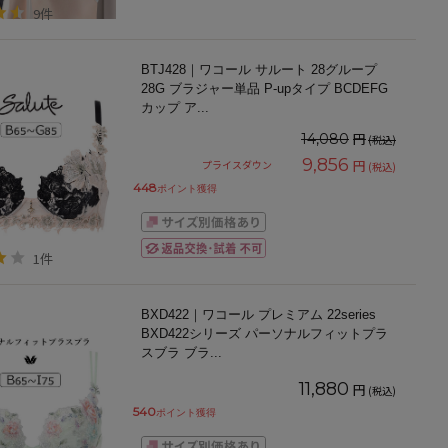
9件
BTJ428｜ワコール サルート 28グループ
28G ブラジャー単品 P-upタイプ BCDEFG
カップ ア
...
円
14,080
(税込)
9,856
円
プライスダウン
(税込)
448
ポイント獲得
1件
BXD422｜ワコール プレミアム 22series
BXD422シリーズ パーソナルフィットプラ
スブラ ブラ
...
11,880
円
(税込)
540
ポイント獲得