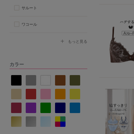
サルート
ワコール
トリンプ
もっと見る
アツギ
カラー
ヌーブラ
ナルエー
セントオードリー
La vie a deux