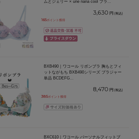
ムとジェリー × une nana cool ブラ
...
3,630
円
(税込)
165
ポイント獲得
BXB490｜ワコール リボンブラ 胸もとフィ
ットながもち BXB490シリーズ ブラジャー
単品 BCDEFG
...
8,470
円
(税込)
385
ポイント獲得
BXC610｜ワコール パーソナルフィットブ