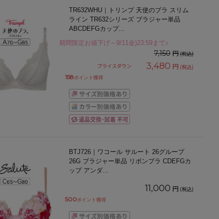
TR632WHU｜トリンプ 天使のブラ スリム
ライン TR632シリーズ ブラジャー単品
ABCDEFGカップ
...
期間限定お値下げ～9/11金)23:59まで♪
円
7,150
(税込)
3,480
円
プライスダウン
(税込)
158
ポイント獲得
BTJ726｜ワコール サルート 26グループ
26G ブラジャー単品 リボンブラ CDEFGカ
ップ アンダ
...
11,000
円
(税込)
500
ポイント獲得