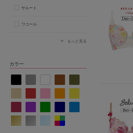
サルート
ワコール
トリンプ
もっと見る
アツギ
カラー
ヌーブラ
ナルエー
セントオードリー
La vie a deux