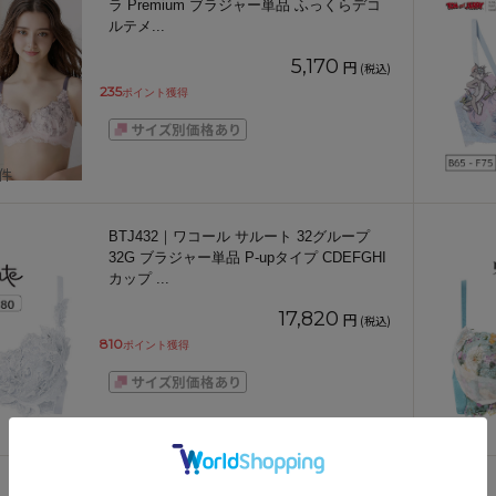
ラ Premium ブラジャー単品 ふっくらデコ
ルテメ
...
5,170
円
(税込)
235
ポイント獲得
1件
BTJ432｜ワコール サルート 32グループ
32G ブラジャー単品 P-upタイプ CDEFGHI
カップ
...
17,820
円
(税込)
810
ポイント獲得
BXC410｜ワコール パーソナルフィットブ