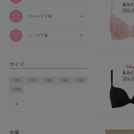
スポーツ下着
メンズ下着
サイズ
F65
F70
F85
F90
F95
F100
M
在庫