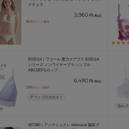
ナチュラ
...
3,960
円
(税込)
180
ポイント獲得
BXB114｜ワコール 重力ケアブラ BXB114
シリーズ ノンワイヤーブラ シンプル
ABCDEFGカップ
...
6,490
円
(税込)
295
ポイント獲得
1件
IBT390｜アンテシュクレ intesucre 脇高ブ