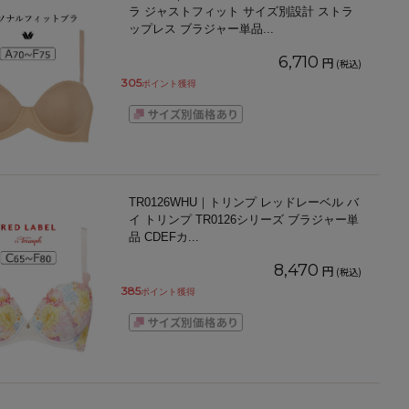
ラ ジャストフィット サイズ別設計 ストラ
ップレス ブラジャー単品
...
6,710
円
(税込)
305
ポイント獲得
TR0126WHU｜トリンプ レッドレーベル バ
イ トリンプ TR0126シリーズ ブラジャー単
品 CDEFカ
...
8,470
円
(税込)
385
ポイント獲得