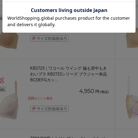
ラ ジャストフィット サイズ別設計 ブラジ
ャー単品 BCDEFカッ
...
6,710
円
(税込)
305
ポイント獲得
KB2723｜ワコール ウイング 脇も背中もき
れいブラ KB2723シリーズ ブラジャー単品
BCDEFGカッ
...
4,950
円
(税込)
225
ポイント獲得