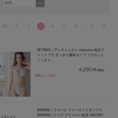
1
2
3
4
5
IBT393S｜アンテシュクレ intesucre 毎日フ
ィットブラ すっきり脇高タイプ ブラセット
くっきり
...
4,290
円
(税込)
195
ポイント獲得
BRB409｜ワコール ファーストリボンブラ
BRB409シリーズ ブラジャー単品 ABCDEF