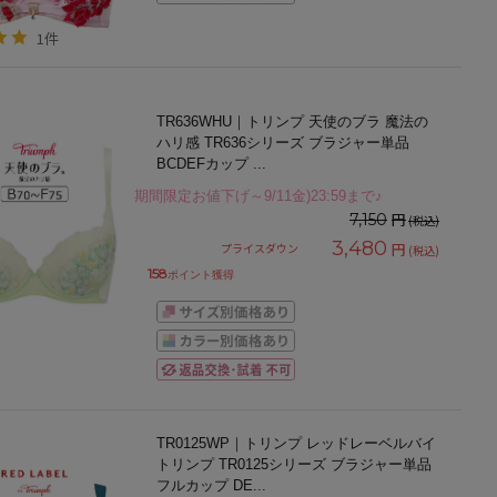
1件
TR636WHU｜トリンプ 天使のブラ 魔法の
ハリ感 TR636シリーズ ブラジャー単品
BCDEFカップ
...
期間限定お値下げ～9/11金)23:59まで♪
円
7,150
(税込)
3,480
円
プライスダウン
(税込)
158
ポイント獲得
TR0125WP｜トリンプ レッドレーベルバイ
トリンプ TR0125シリーズ ブラジャー単品
フルカップ DE
...