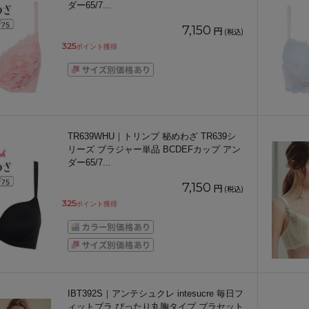
ダー65/7
...
7,150
円
(税込)
325
ポイント獲得
TR639WHU｜トリンプ 秘めわざ TR639シ
リーズ ブラジャー単品 BCDEFカップ アン
ダー65/7
...
7,150
円
(税込)
325
ポイント獲得
IBT392S｜アンテシュクレ intesucre 毎日フ
ィットブラ ぴったり丸胸タイプ ブラセット