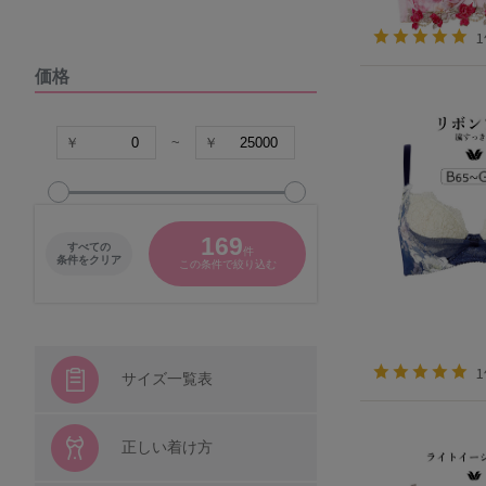
DOMESTIC UNDER
価格
VIAGE
COCO Linge
~
グラマープリンセス
169
すべての
件
パナシェ
条件をクリア
この条件で絞り込む
キャラクター
シシフィーユ
サイズ一覧表
ウンナナクール
正しい着け方