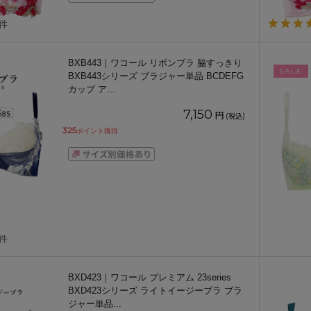
1件
BXB443｜ワコール リボンブラ 脇すっきり
SALE
BXB443シリーズ ブラジャー単品 BCDEFG
カップ ア
...
7,150
円
(税込)
325
ポイント獲得
1件
BXD423｜ワコール プレミアム 23series
BXD423シリーズ ライトイージーブラ ブラ
ジャー単品
...