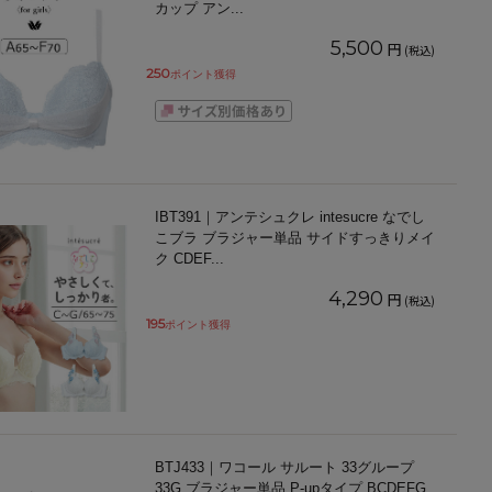
カップ アン
...
5,500
円
(税込)
250
ポイント獲得
IBT391｜アンテシュクレ intesucre なでし
こブラ ブラジャー単品 サイドすっきりメイ
ク CDEF
...
4,290
円
(税込)
195
ポイント獲得
BTJ433｜ワコール サルート 33グループ
33G ブラジャー単品 P-upタイプ BCDEFG