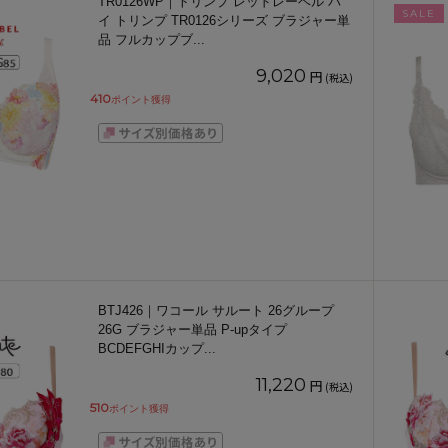
TR0126WP｜トリンプ レッドレーベル バ
SALE
イ トリンプ TR0126シリーズ ブラジャー単
品 フルカップブ
...
9,020
円
(税込)
410
ポイント獲得
BTJ426｜ワコール サルート 26グループ
26G ブラジャー単品 P-upタイプ
BCDEFGHIカップ
...
11,220
円
(税込)
510
ポイント獲得