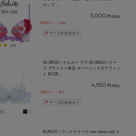
カップ
...
11,000
円
(税込)
500
ポイント獲得
1件
26-38510｜ナルエー ララ 26-38510シリー
ズ ブラジャー単品 Ｎベーシックモアフィッ
ト BCDE
...
4,950
円
(税込)
225
ポイント獲得
BUN215｜ウンナナクール une nana cool ト