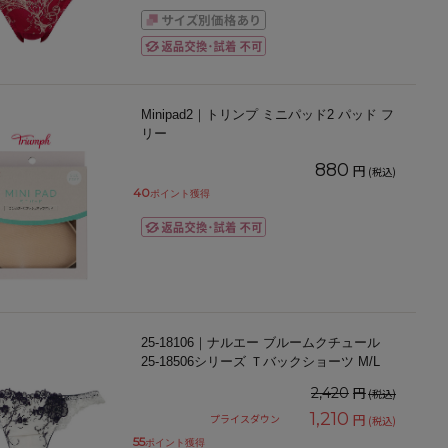
Minipad2｜トリンプ ミニパッド2 パッド フ
リー
880
円
(税込)
40
ポイント獲得
25-18106｜ナルエー ブルームクチュール
25-18506シリーズ Ｔバックショーツ M/L
円
2,420
(税込)
1,210
円
プライスダウン
(税込)
55
ポイント獲得