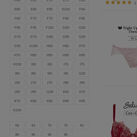
E60
E65
E70
E75
E80
E85
E90
E95
E100
F60
F65
F70
F75
F80
F85
F90
F95
F100
G60
G65
G70
G75
G80
G85
G90
G95
G100
H60
H65
H70
H75
H80
H85
H90
H95
H100
I60
I65
I70
I75
I80
I85
I90
I95
I100
J65
J70
J75
J80
J85
J90
J95
J100
K65
K70
K75
K80
K85
K90
K95
K100
58
64
70
76
82
80
85
90
95