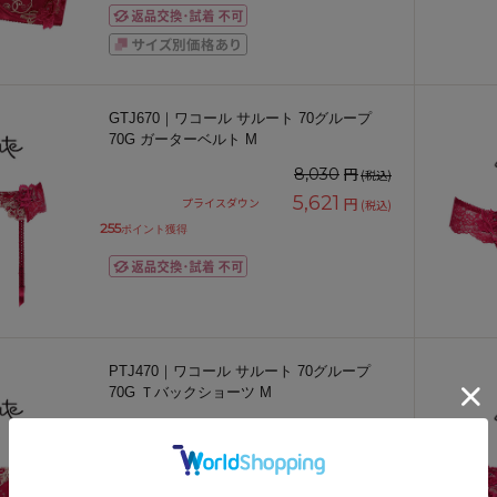
GTJ670｜ワコール サルート 70グループ
70G ガーターベルト M
円
8,030
(税込)
5,621
円
プライスダウン
(税込)
255
ポイント獲得
PTJ470｜ワコール サルート 70グループ
70G Ｔバックショーツ M
円
4,950
(税込)
3,465
円
プライスダウン
(税込)
157
ポイント獲得