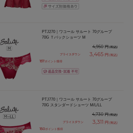
PTJ270｜ワコール サルート 70グループ
70G Ｔバックショーツ M
円
4,950
(税込)
3,465
円
プライスダウン
(税込)
157
ポイント獲得
PTJ770｜ワコール サルート 70グループ
70G スタンダードショーツ M/L/LL
円
4,730
(税込)
3,311
円
プライスダウン
(税込)
150
ポイント獲得