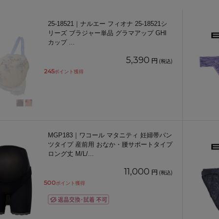
25-18521｜ナルエー フィオナ 25-18521シ
リーズ ブラジャー単品 グラマアップ GHI
カップ
...
5,390
円
(税込)
245
ポイント獲得
MGP183｜ワコール マタニティ 妊婦帯パン
ツタイプ 産前用 おなか・腰サポートタイプ
ロング丈 M/L/
...
11,000
円
(税込)
500
ポイント獲得