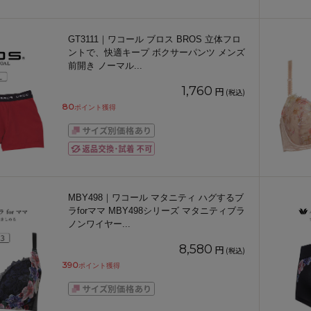
GT3111｜ワコール ブロス BROS 立体フロ
ントで、快適キープ ボクサーパンツ メンズ
前開き ノーマル
...
1,760
円
(税込)
80
ポイント獲得
MBY498｜ワコール マタニティ ハグするブ
ラforママ MBY498シリーズ マタニティブラ
ノンワイヤー
...
8,580
円
(税込)
390
ポイント獲得