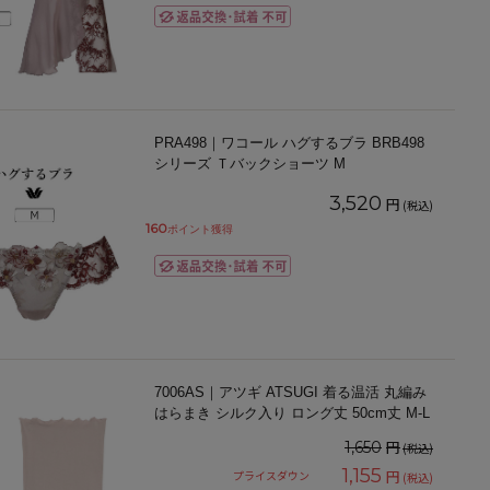
PRA498｜ワコール ハグするブラ BRB498
シリーズ Ｔバックショーツ M
3,520
円
(税込)
160
ポイント獲得
7006AS｜アツギ ATSUGI 着る温活 丸編み
はらまき シルク入り ロング丈 50cm丈 M-L
円
1,650
(税込)
1,155
円
プライスダウン
(税込)