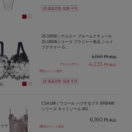
25-18506｜ナルエー ブルームクチュール
25-18506シリーズ ブラジャー単品 シェイ
プグラマー G
...
円
6,050
(税込)
4,235
円
プライスダウン
(税込)
192
ポイント獲得
CSA198｜ワコール ハグするブラ BRB498
シリーズ キャミソール M/L
6,160
円
(税込)
280
ポイント獲得