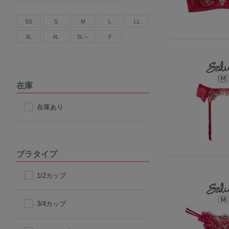
SS
S
M
L
LL
3L
4L
5L～
F
在庫
在庫あり
ブラタイプ
1/2カップ
3/4カップ