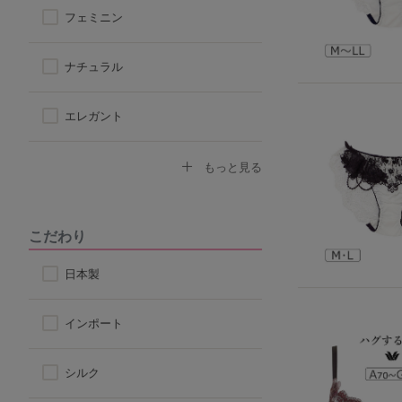
背中すっきり
フェミニン
アウターに響きにくい
ナチュラル
楽なつけ心地
エレガント
なで肩対応ブラ
セクシー
もっと見る
ストラップ付け替えOKブラ
モード
こだわり
ストラップレス
スポーティ
日本製
自然なシルエット
シンプル
インポート
丸みのあるシルエット
シルク