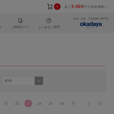
5,500
0
あと
円で送料無料！
生地・毛糸・手芸材料の専門店
報
ご利用ガイド
よくあるご質問
21
22
23
24
25
26
27