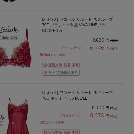
BTJ470｜ワコール サルート 70グループ
70G ブラジャー単品 VIVA LINEブラ
BCDEFGカ
...
円
9,680
(税込)
6,776
円
プライスダウン
(税込)
308
ポイント獲得
CTJ270｜ワコール サルート 70グループ
70G キャミソール M/L/LL
円
12,100
(税込)
8,470
円
プライスダウン
(税込)
385
ポイント獲得