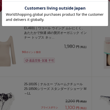
EL4931｜ワコール ウイング ムレにくく、
あたたかで快適 綿の贅沢オーガニック イン
ナー トップス ネッ
...
1,980
円
(税込)
90
ポイント獲得
25-18105｜ナルエー ブルームクチュール
25-18506シリーズ スタンダードショーツ M
～LL
円
2,200
(税込)
1,100
円
プライスダウン
(税込)