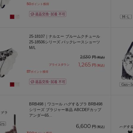
50
ポイント獲得
25-18107｜ナルエー ブルームクチュール
25-18506シリーズ バックレースショーツ
M/L
円
2,530
(税込)
1,265
円
プライスダウン
(税込)
57
ポイント獲得
BRB498｜ワコール ハグするブラ BRB498
シリーズ ブラジャー単品 ABCDEFカップ
アンダー65
...
6,600
円
(税込)
300