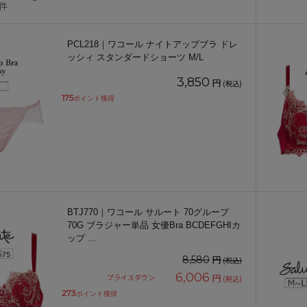
1件
PCL218｜ワコール ナイトアップブラ ドレ
ッシィ スタンダードショーツ M/L
3,850
円
(税込)
175
ポイント獲得
BTJ770｜ワコール サルート 70グループ
70G ブラジャー単品 女優Bra BCDEFGHIカ
ップ
...
円
8,580
(税込)
6,006
円
プライスダウン
(税込)
273
ポイント獲得