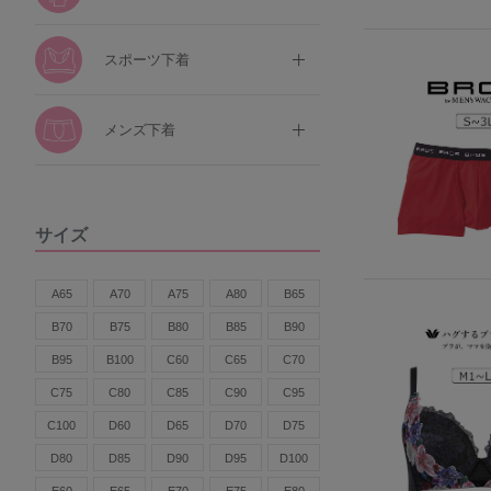
スポーツ下着
メンズ下着
サイズ
A65
A70
A75
A80
B65
B70
B75
B80
B85
B90
B95
B100
C60
C65
C70
C75
C80
C85
C90
C95
C100
D60
D65
D70
D75
D80
D85
D90
D95
D100