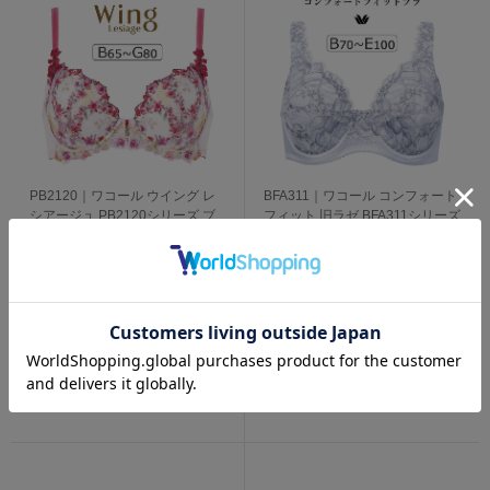
PB2120｜ワコール ウイング レ
BFA311｜ワコール コンフォート
シアージュ PB2120シリーズ ブ
フィット 旧ラゼ BFA311シリーズ
ラジャー単品 BCDEFGカップ ア
ブラジャー単品 フルカップ
ンダー 65/70/75/80cm
BCDEFカップ アンダー
8,030
プライスダウン
円
(税込)
70/75/80/85/90/95/100cm
4,081
365
円
(税込)
pt獲得
4,081
円
(税込)
185
1件
pt獲得