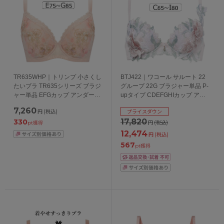
TR635WHP｜トリンプ 小さくし
BTJ422｜ワコール サルート 22
たいブラ TR635シリーズ ブラジ
グループ 22G ブラジャー単品 P-
ャー単品 EFGカップ アンダー
upタイプ CDEFGHIカップ アン
75/80/85cm
ダー 65/70/75/80cm
7,260
円
(税込)
プライスダウン
17,820
330
円
(税込)
pt獲得
12,474
円
(税込)
567
pt獲得