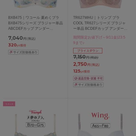
BXB475｜ワコール 夏めくブラ
TR627WHU｜トリンプ ブラ
BXB475シリーズ ブラジャー単品
COOL TR627シリーズ ブラジャ
ABCDEFカップ アンダー
ー単品 BCDEFカップ アンダー
65/70/75/80/85cm
70/75/80cm
7,040
期間限定お値下げ～9/11金)23:5
円
(税込)
9まで♪
320
pt獲得
プライスダウン
7,150
円
(税込)
2,750
円
(税込)
125
pt獲得
SALE