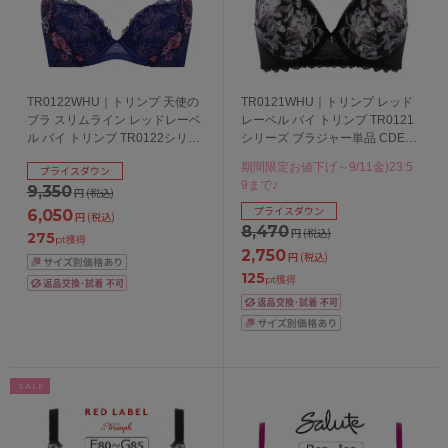
TR0122WHU｜トリンプ 天使の
TR0121WHU｜トリンプ レッド
ブラ スリムライン レッドレーベ
レーベル バイ トリンプ TR0121
ル バイ トリンプ TR0122シリー
シリーズ ブラジャー単品 CDEF
ズ ブラジャー単品 BCDEFカップ
カップ アンダー
期間限定お値下げ～9/11金)23:5
プライスダウン
アンダー65/70/75/80cm
65/70/75/80/85cm
9まで♪
9,350
円
(税込)
プライスダウン
6,050
円
(税込)
8,470
円
(税込)
275
pt獲得
2,750
円
(税込)
125
pt獲得
SALE