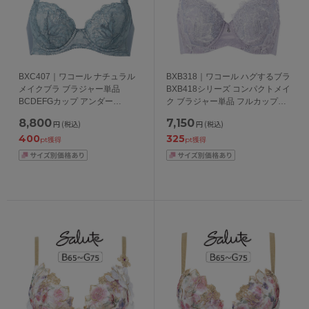
BXC407｜ワコール ナチュラル
BXB318｜ワコール ハグするブラ
メイクブラ ブラジャー単品
BXB418シリーズ コンパクトメイ
BCDEFGカップ アンダー
ク ブラジャー単品 フルカップ
65/70/75/80/85cm
CDEFGHカップ アンダー
8,800
7,150
円
(税込)
円
(税込)
75/80/85/90/95cm
400
325
pt獲得
pt獲得