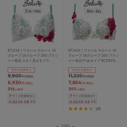
BTJ216｜ワコール サルート 16
BTJ416｜ワコール サルート 16
グループ 16グループ 16G ブラジ
グループ 16グループ 16G ブラジ
ャー単品 小さく見せるブラ
ャー単品 P-upタイプ BCDEFGHI
EFGHカップ アンダー
カップ アンダー65/70/75/80cm
プライスダウン
プライスダウン
70/75/80/85cm
9,900
11,220
円
(税込)
円
(税込)
6,930
7,854
円
(税込)
円
(税込)
315
357
pt獲得
pt獲得
2件
230