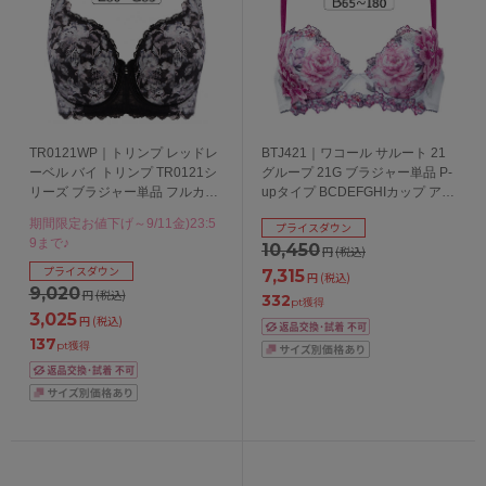
TR0121WP｜トリンプ レッドレ
BTJ421｜ワコール サルート 21
ーベル バイ トリンプ TR0121シ
グループ 21G ブラジャー単品 P-
リーズ ブラジャー単品 フルカッ
upタイプ BCDEFGHIカップ アン
プブラジャー EFGカップ アンダ
ダー65/70/75/80/85cm
期間限定お値下げ～9/11金)23:5
プライスダウン
ー75/80/85/90cm
9まで♪
10,450
円
(税込)
プライスダウン
7,315
円
(税込)
9,020
円
(税込)
332
pt獲得
3,025
円
(税込)
137
pt獲得