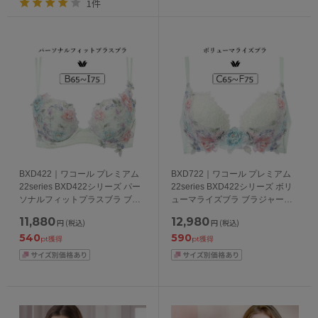
1件
BXD422｜ワコール プレミアム
BXD722｜ワコール プレミアム
22series BXD422シリーズ パー
22series BXD422シリーズ ボリ
ソナルフィットプラスブラ ブラ
ューマライズブラ ブラジャー単
ジャー単品 BCDEFGHIカップ ア
品 CDEFカップ アンダー
11,880
12,980
円
(税込)
円
(税込)
ンダー65/70/75/80/85cm
65/70/75cm
540
590
pt獲得
pt獲得