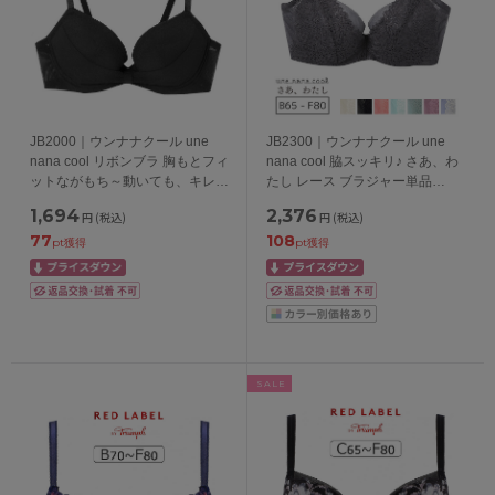
JB2000｜ウンナナクール une
JB2300｜ウンナナクール une
nana cool リボンブラ 胸もとフィ
nana cool 脇スッキリ♪ さあ、わ
ットながもち～動いても、キレイ
たし レース ブラジャー単品
はつづく～ ブラジャー単品
BCDEFカップ アンダー
1,694
2,376
円
(税込)
円
(税込)
ABCDEFカップ アンダー
65/70/75/80cm
77
108
65/70/75cm
pt獲得
pt獲得
SALE