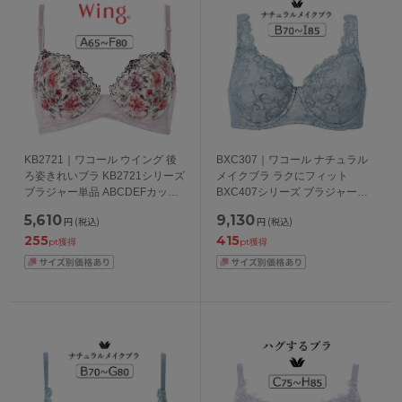
KB2721｜ワコール ウイング 後
BXC307｜ワコール ナチュラル
ろ姿きれいブラ KB2721シリーズ
メイクブラ ラクにフィット
ブラジャー単品 ABCDEFカップ
BXC407シリーズ ブラジャー単
アンダー 65/70/75/80/85cm
品 フルカップ BCDEFGHIカップ
5,610
9,130
円
(税込)
円
(税込)
アンダー
255
415
70/75/80/85/90/95/100cm
pt獲得
pt獲得