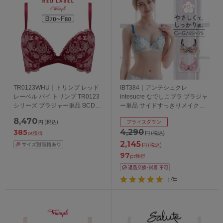
TR0123WHU｜トリンプ レッド
IBT384｜アンテシュクレ
レーベル バイ トリンプ TR0123
intesucre なでしこブラ ブラジャ
シリーズ ブラジャー単品 BCDEF
ー単品 サイドすっきりメイク
カップ アンダー
CDEFGカップ アンダー
8,470
円
(税込)
プライスダウン
65/70/75/80/85cm
65/70/75cm
4,290
385
円
(税込)
pt獲得
2,145
円
(税込)
97
pt獲得
1件