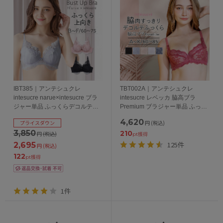
IBT385｜アンテシュクレ
TBT002A｜アンテシュクレ
intesucre narue×intesucre ブラ
intesucre レベッカ 脇高ブラ
ジャー単品 ふっくらデコルテメ
Premium ブラジャー単品 ふっく
イク BCDEFカップ アンダー
らデコルテメイク
4,620
プライスダウン
円
(税込)
60/65/70/75cm
ABCDEFGHIJKカップ アンダー
3,850
210
円
(税込)
60/65/70/75/80/85cm
pt獲得
125件
2,695
円
(税込)
122
pt獲得
1件