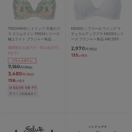
TR634WHU｜トリンプ 天使のブ
KB3001｜ワコール ウイング ナ
ラ スリムライン TR634シリーズ
チュラルアップブラ KB3001シリ
極上ライト ブラジャー単品
ーズ ブラジャー単品 ABCDEFカ
BCDEFGカップ アンダー
ップ アンダー65/70/75/80cm
期間限定お値下げ～9/11金)23:5
2,970
円
(税込)
65/70/75/80cm
9まで♪
135
pt獲得
プライスダウン
7,150
円
(税込)
3,480
円
(税込)
158
pt獲得