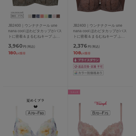
JB2400｜ウンナナクール une
JB2400｜ウンナナクール une
nana cool ほわピタカップがバス
nana cool ほわピタカップがバス
トに密着＆まるむねキープ ふゆ
トに密着＆まるむねキープ ふゆ
うする ブラジャー単品 BCDEFカ
うする ブラジャー単品 BCDEFカ
3,960
2,376
円
(税込)
円
(税込)
ップ アンダー65/70/75cm
ップ アンダー65/70/75cm
180
108
pt獲得
pt獲得
SALE