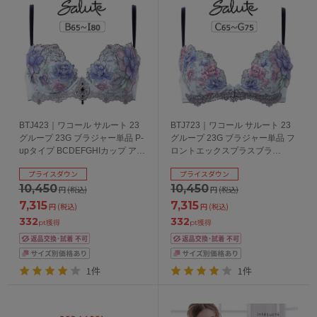
BTJ423｜ワコール サルート 23
BTJ723｜ワコール サルート 23
グループ 23G ブラジャー単品 P-
グループ 23G ブラジャー単品 フ
upタイプ BCDEFGHIカップ アン
ロントエックスプラスブラ
ダー 65/70/75/80cm
CDEFGカップ アンダー
プライスダウン
プライスダウン
65/70/75cm
10,450
10,450
円
(税込)
円
(税込)
7,315
7,315
円
(税込)
円
(税込)
332
332
pt獲得
pt獲得
1件
1件