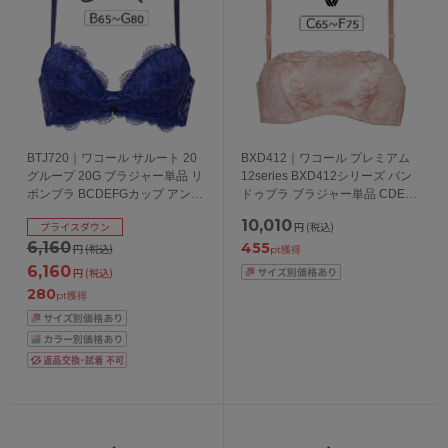
BTJ720｜ワコール サルート 20
BXD412｜ワコール プレミアム
グループ 20G ブラジャー単品 リ
12series BXD412シリーズ バン
ボンブラ BCDEFGカップ アンダ
ドゥブラ ブラジャー単品 CDEF
ー65/70/75/80cm
カップ アンダー65/70/75cm
10,010
プライスダウン
円
(税込)
6,160
455
円
(税込)
pt獲得
6,160
円
(税込)
280
pt獲得