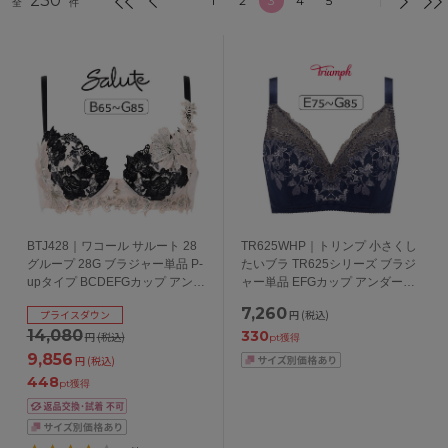
230
1
2
3
4
5
全
件
BTJ428｜ワコール サルート 28
TR625WHP｜トリンプ 小さくし
グループ 28G ブラジャー単品 P-
たいブラ TR625シリーズ ブラジ
upタイプ BCDEFGカップ アンダ
ャー単品 EFGカップ アンダー
ー 65/70/75/80/85cm
75/80/85cm
7,260
プライスダウン
円
(税込)
14,080
330
円
(税込)
pt獲得
9,856
円
(税込)
448
pt獲得