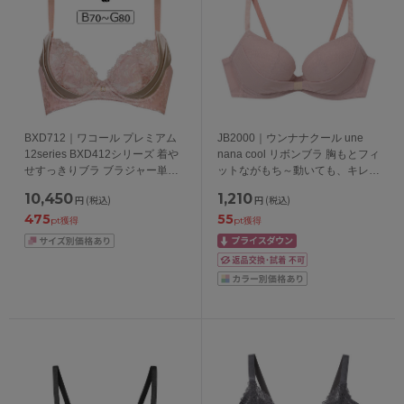
BXD712｜ワコール プレミアム
JB2000｜ウンナナクール une
12series BXD412シリーズ 着や
nana cool リボンブラ 胸もとフィ
せすっきりブラ ブラジャー単品
ットながもち～動いても、キレイ
BCDEFGカップ アンダー
はつづく～ ブラジャー単品
10,450
1,210
円
(税込)
円
(税込)
65/70/75/80/85cm
ABCDEFカップ アンダー
475
55
65/70/75cm
pt獲得
pt獲得