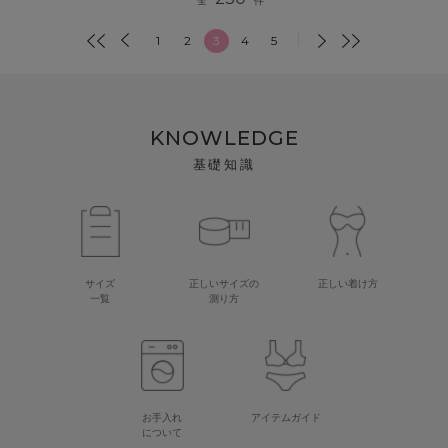
全
件
1
2
3
4
5
KNOWLEDGE
基礎知識
サイズ
正しいサイズの
正しい着け方
一覧
測り方
お手入れ
アイテムガイド
について