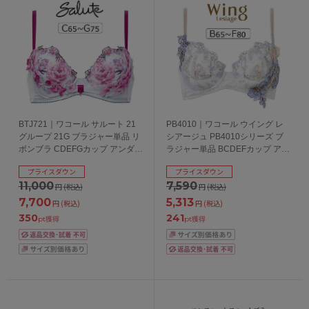
BTJ721｜ワコール サルート 21
PB4010｜ワコール ウイング レ
グループ 21G ブラジャー単品 リ
シアージュ PB4010シリーズ ブ
ボンブラ CDEFGカップ アンダー
ラジャー単品 BCDEFカップ アン
65/70/75/80cm
ダー 65/70/75/80cm
プライスダウン
プライスダウン
11,000
7,590
円
(税込)
円
(税込)
7,700
5,313
円
(税込)
円
(税込)
350
241
pt獲得
pt獲得