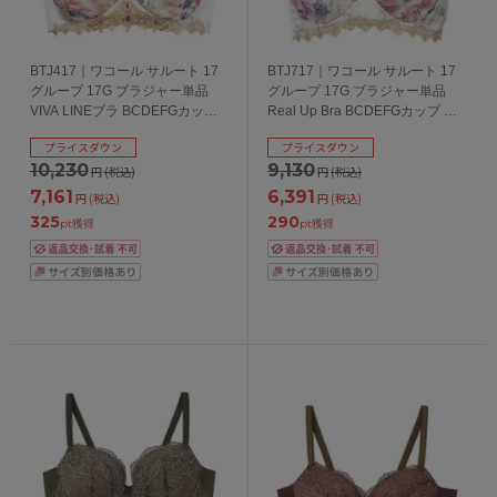
BTJ417｜ワコール サルート 17
BTJ717｜ワコール サルート 17
グループ 17G ブラジャー単品
グループ 17G ブラジャー単品
VIVA LINEブラ BCDEFGカップ
Real Up Bra BCDEFGカップ ア
アンダー65/70/75cm
ンダー65/70/75cm
プライスダウン
プライスダウン
10,230
9,130
円
(税込)
円
(税込)
7,161
6,391
円
(税込)
円
(税込)
325
290
pt獲得
pt獲得