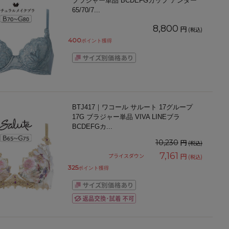
ブラジャー単品 BCDEFGカップ アンダー
65/70/7
...
8,800
円
(税込)
400
ポイント獲得
BTJ417｜ワコール サルート 17グループ
17G ブラジャー単品 VIVA LINEブラ
BCDEFGカ
...
円
10,230
(税込)
7,161
円
プライスダウン
(税込)
325
ポイント獲得