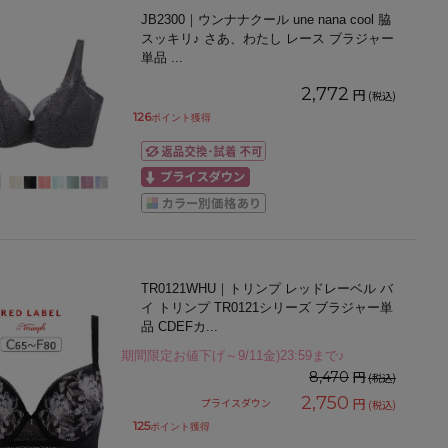
JB2300｜ウンナナクール une nana cool 脇
スッキリ♪ さあ、わたし レース ブラジャー
単品
...
2,772
円
(税込)
126
ポイント獲得
TR0121WHU｜トリンプ レッドレーベル バ
イ トリンプ TR0121シリーズ ブラジャー単
品 CDEFカ
...
期間限定お値下げ～9/11金)23:59まで♪
円
8,470
(税込)
2,750
円
プライスダウン
(税込)
125
ポイント獲得