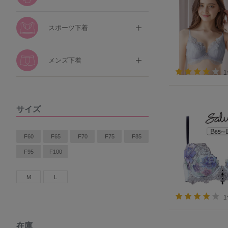
スポーツ下着
メンズ下着
サイズ
F60
F65
F70
F75
F85
F95
F100
M
L
在庫