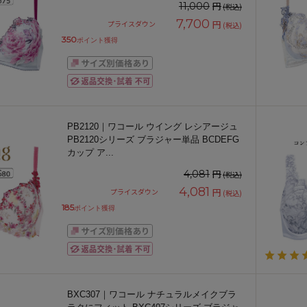
円
11,000
(税込)
7,700
円
プライスダウン
(税込)
350
ポイント獲得
PB2120｜ワコール ウイング レシアージュ
PB2120シリーズ ブラジャー単品 BCDEFG
カップ ア
...
円
4,081
(税込)
4,081
円
プライスダウン
(税込)
185
ポイント獲得
BXC307｜ワコール ナチュラルメイクブラ