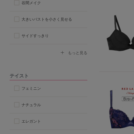
谷間メイク
ハーフトップ
大きいバストを小さく見せる
チューブブラ
サイドすっきり
ロングブラ
デコルテふっくら
もっと見る
脇高ブラ
ボリュームアップ
テイスト
4/5カップ
背中すっきり
フェミニン
アウターに響きにくい
ナチュラル
楽なつけ心地
エレガント