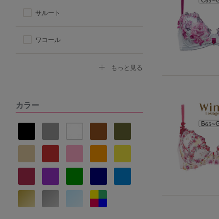
サルート
ワコール
トリンプ
もっと見る
アツギ
カラー
ヌーブラ
ナルエー
セントオードリー
La vie a deux