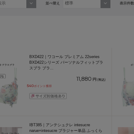
並べ替え
表示件数
BXD422｜ワコール プレミアム 22series
BXD422シリーズ パーソナルフィットプラ
スブラ ブラ
...
11,880
円
(税込)
540
ポイント獲得
IBT385｜アンテシュクレ intesucre
narue×intesucre ブラジャー単品 ふっくら