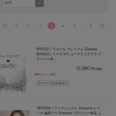
1
2
3
4
5
BXD722｜ワコール プレミアム 22series
BXD422シリーズ ボリューマライズブラ ブ
ラジャー単
...
12,980
円
(税込)
590
ポイント獲得
TBT002A｜アンテシュクレ intesucre レベ
ッカ 脇高ブラ Premium ブラジャー単品 ふ