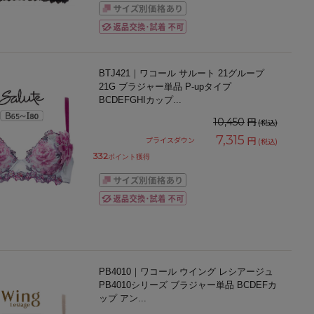
BTJ421｜ワコール サルート 21グループ
21G ブラジャー単品 P-upタイプ
BCDEFGHIカップ
...
円
10,450
(税込)
7,315
円
プライスダウン
(税込)
332
ポイント獲得
PB4010｜ワコール ウイング レシアージュ
PB4010シリーズ ブラジャー単品 BCDEFカ
ップ アン
...