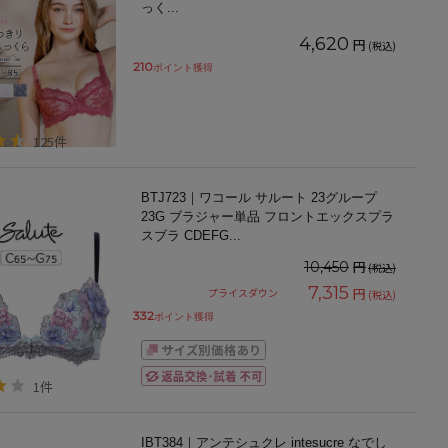
っく
...
4,620
円
(税込)
210
ポイント獲得
125件
BTJ723｜ワコール サルート 23グループ
23G ブラジャー単品 フロントエックスプラ
スブラ CDEFG
...
円
10,450
(税込)
7,315
円
プライスダウン
(税込)
332
ポイント獲得
1件
IBT384｜アンテシュクレ intesucre なでし