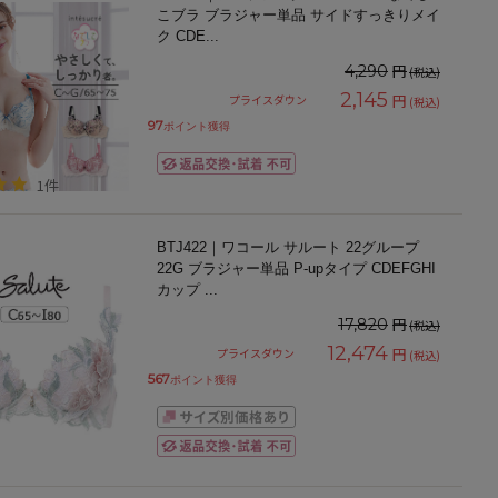
こブラ ブラジャー単品 サイドすっきりメイ
ク CDE
...
円
4,290
(税込)
2,145
円
プライスダウン
(税込)
97
ポイント獲得
1件
BTJ422｜ワコール サルート 22グループ
22G ブラジャー単品 P-upタイプ CDEFGHI
カップ
...
円
17,820
(税込)
12,474
円
プライスダウン
(税込)
567
ポイント獲得