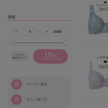
DOMESTIC UNDER
価格
VIAGE
COCO Linge
~
グラマープリンセス
171
すべての
件
パナシェ
条件をクリア
この条件で絞り込む
キャラクター
シシフィーユ
サイズ一覧表
ウンナナクール
正しい着け方