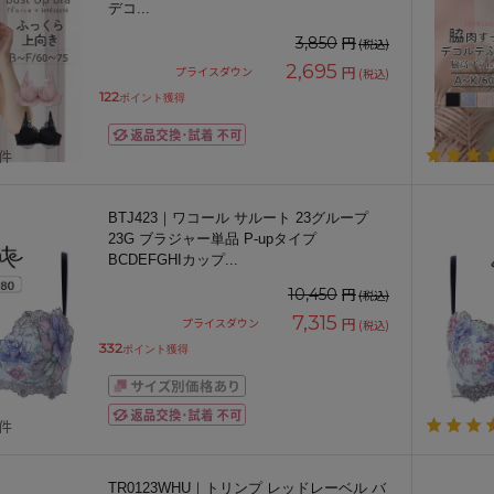
デコ
...
円
3,850
(税込)
2,695
円
プライスダウン
(税込)
122
ポイント獲得
1件
BTJ423｜ワコール サルート 23グループ
23G ブラジャー単品 P-upタイプ
BCDEFGHIカップ
...
円
10,450
(税込)
7,315
円
プライスダウン
(税込)
332
ポイント獲得
1件
TR0123WHU｜トリンプ レッドレーベル バ