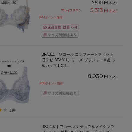
円
7,590
(税込)
5,313
円
プライスダウン
(税込)
241
ポイント獲得
BFA311｜ワコール コンフォートフィット
旧ラゼ BFA311シリーズ ブラジャー単品 フ
ルカップ BCD
...
8,030
円
(税込)
365
ポイント獲得
1件
BXC407｜ワコール ナチュラルメイクブラ