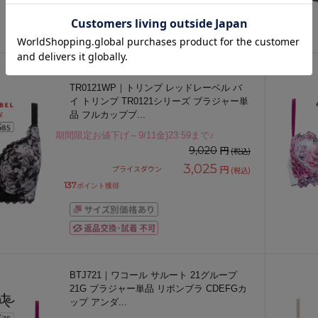
TR0121WP｜トリンプ レッドレーベル バ
イ トリンプ TR0121シリーズ ブラジャー単
品 フルカップブ
...
期間限定お値下げ～9/11金)23:59まで♪
円
9,020
(税込)
3,025
円
プライスダウン
(税込)
137
ポイント獲得
BTJ721｜ワコール サルート 21グループ
21G ブラジャー単品 リボンブラ CDEFGカ
ップ アンダ
...