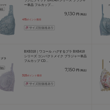
ラクにフィット BXC407シリーズ ブラジャ
ー単品 フルカップ
...
9,130
円
(税込)
415
ポイント獲得
BXB318｜ワコール ハグするブラ BXB418
シリーズ コンパクトメイク ブラジャー単品
フルカップ CD
...
7,150
円
(税込)
325
ポイント獲得