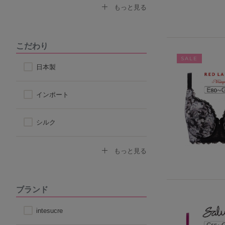
なで肩対応ブラ
セクシー
もっと見る
ストラップ付け替えOKブラ
モード
こだわり
ストラップレス
SALE
スポーティ
日本製
自然なシルエット
シンプル
インポート
丸みのあるシルエット
シルク
コットン
もっと見る
その他天然素材
ブランド
こだわり素材
intesucre