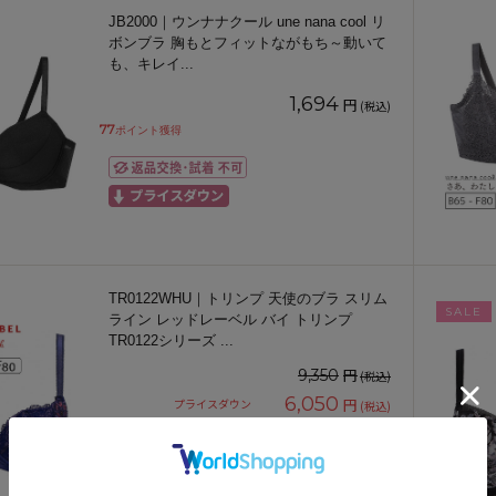
JB2000｜ウンナナクール une nana cool リ
ボンブラ 胸もとフィットながもち～動いて
も、キレイ
...
1,694
円
(税込)
77
ポイント獲得
TR0122WHU｜トリンプ 天使のブラ スリム
SALE
ライン レッドレーベル バイ トリンプ
TR0122シリーズ
...
円
9,350
(税込)
6,050
円
プライスダウン
(税込)
275
ポイント獲得