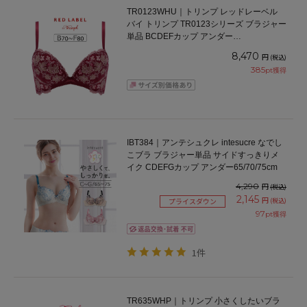
TR0123WHU｜トリンプ レッドレーベル
バイ トリンプ TR0123シリーズ ブラジャー
単品 BCDEFカップ アンダー
65/70/75/80/85cm
8,470
円
(税込)
385
pt獲得
IBT384｜アンテシュクレ intesucre なでし
こブラ ブラジャー単品 サイドすっきりメ
イク CDEFGカップ アンダー65/70/75cm
4,290
円
(税込)
2,145
円
(税込)
プライスダウン
97
pt獲得
1件
TR635WHP｜トリンプ 小さくしたいブラ