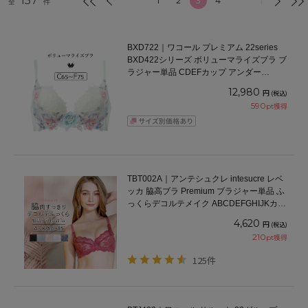
157
1
2
3
4
全
件
BXD722｜ワコール プレミアム 22series
BXD422シリーズ ボリューマライズブラ ブ
ラジャー単品 CDEFカップ アンダー
65/70/75cm
12,980
円
(税込)
590
pt獲得
TBT002A｜アンテシュクレ intesucre レベ
ッカ 脇高ブラ Premium ブラジャー単品 ふ
っくらデコルテメイク ABCDEFGHIJKカッ
プ アンダー60/65/70/75/80/85cm
4,620
円
(税込)
210
pt獲得
125件