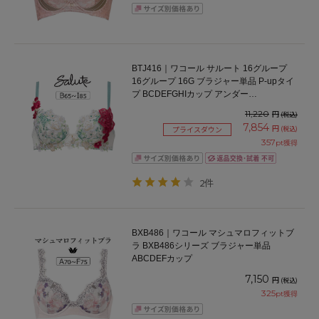
BTJ416｜ワコール サルート 16グループ
16グループ 16G ブラジャー単品 P-upタイ
プ BCDEFGHIカップ アンダー
65/70/75/80cm
11,220
円
(税込)
7,854
円
(税込)
プライスダウン
357
pt獲得
2件
BXB486｜ワコール マシュマロフィットブ
ラ BXB486シリーズ ブラジャー単品
ABCDEFカップ
7,150
円
(税込)
325
pt獲得