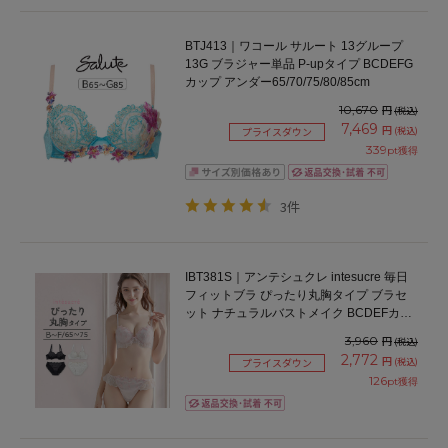
BTJ413｜ワコール サルート 13グループ
13G ブラジャー単品 P-upタイプ BCDEFG
カップ アンダー65/70/75/80/85cm
10,670
円
(税込)
7,469
円
(税込)
プライスダウン
339
pt獲得
3件
IBT381S｜アンテシュクレ intesucre 毎日
フィットブラ ぴったり丸胸タイプ ブラセ
ット ナチュラルバストメイク BCDEFカッ
プ アンダー65/70/75cm
3,960
円
(税込)
2,772
円
(税込)
プライスダウン
126
pt獲得