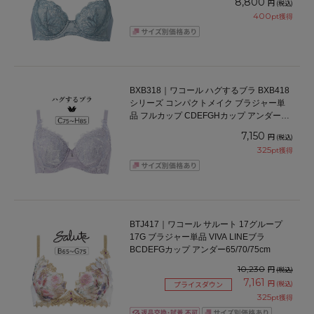
8,800
円
(税込)
400
pt獲得
BXB318｜ワコール ハグするブラ BXB418
シリーズ コンパクトメイク ブラジャー単
品 フルカップ CDEFGHカップ アンダー
75/80/85/90/95cm
7,150
円
(税込)
325
pt獲得
BTJ417｜ワコール サルート 17グループ
17G ブラジャー単品 VIVA LINEブラ
BCDEFGカップ アンダー65/70/75cm
10,230
円
(税込)
7,161
円
(税込)
プライスダウン
325
pt獲得