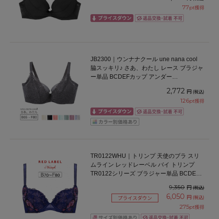
77
pt獲得
JB2300｜ウンナナクール une nana cool
脇スッキリ♪ さあ、わたし レース ブラジャ
ー単品 BCDEFカップ アンダー
65/70/75/80cm
2,772
円
(税込)
126
pt獲得
TR0122WHU｜トリンプ 天使のブラ スリ
ムライン レッドレーベル バイ トリンプ
TR0122シリーズ ブラジャー単品 BCDEF
カップ アンダー65/70/75/80cm
9,350
円
(税込)
6,050
円
(税込)
プライスダウン
275
pt獲得