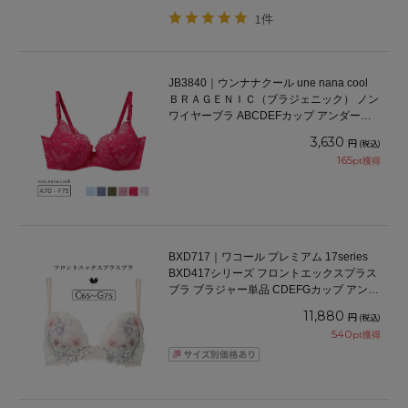
1件
JB3840｜ウンナナクール une nana cool
ＢＲＡＧＥＮＩＣ（ブラジェニック） ノン
ワイヤーブラ ABCDEFカップ アンダー
65/70/75cm
3,630
円
(税込)
165
pt獲得
BXD717｜ワコール プレミアム 17series
BXD417シリーズ フロントエックスプラス
ブラ ブラジャー単品 CDEFGカップ アンダ
ー65/70/75cm
11,880
円
(税込)
540
pt獲得