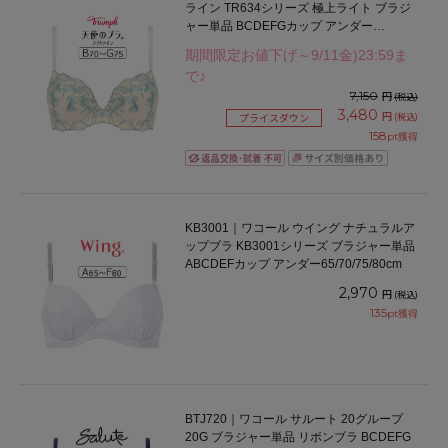
ライン TR634シリーズ 極上ライト ブラジ
ャー単品 BCDEFGカップ アンダー
65/70/75/80cm
期間限定お値下げ～9/11金)23:59ま
で♪
7,150
円
(税込)
3,480
円
(税込)
プライスダウン
158
pt獲得
KB3001｜ワコール ウイング ナチュラルア
ップブラ KB3001シリーズ ブラジャー単品
ABCDEFカップ アンダー65/70/75/80cm
2,970
円
(税込)
135
pt獲得
BTJ720｜ワコール サルート 20グループ
20G ブラジャー単品 リボンブラ BCDEFG