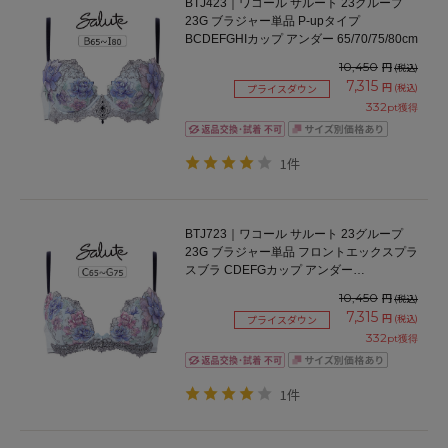
BTJ423｜ワコール サルート 23グループ
23G ブラジャー単品 P-upタイプ
BCDEFGHIカップ アンダー 65/70/75/80cm
10,450
円
(税込)
7,315
円
(税込)
プライスダウン
332
pt獲得
1件
BTJ723｜ワコール サルート 23グループ
23G ブラジャー単品 フロントエックスプラ
スブラ CDEFGカップ アンダー
65/70/75cm
10,450
円
(税込)
7,315
円
(税込)
プライスダウン
332
pt獲得
1件