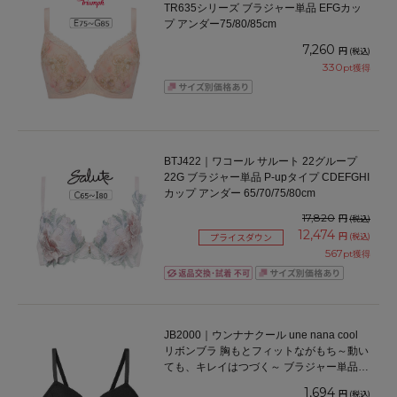
TR635シリーズ ブラジャー単品 EFGカッ
プ アンダー75/80/85cm
7,260
円
(税込)
330
pt獲得
BTJ422｜ワコール サルート 22グループ
22G ブラジャー単品 P-upタイプ CDEFGHI
カップ アンダー 65/70/75/80cm
17,820
円
(税込)
12,474
円
(税込)
プライスダウン
567
pt獲得
JB2000｜ウンナナクール une nana cool
リボンブラ 胸もとフィットながもち～動い
ても、キレイはつづく～ ブラジャー単品
ABCDEFカップ アンダー65/70/75cm
1,694
円
(税込)