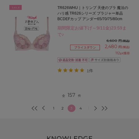
TR626WHU｜トリンプ 天使のブラ 魔法の
SALE
ハリ感 TR626シリーズ ブラジャー単品
BCDEFカップ アンダー65/70/75/80cm
期間限定お値下げ～9/11金)23:59ま
で♪
6,600
円
(税込)
2,480
円
(税込)
プライスダウン
112
pt獲得
1件
157
全
件
1
2
3
4
KNOWLEDGE