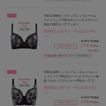
TR0121WHU｜トリンプ レッドレーベル
SALE
バイ トリンプ TR0121シリーズ ブラジャー
単品 CDEFカップ アンダー
65/70/75/80/85cm
期間限定お値下げ～9/11金)23:59ま
で♪
8,470
円
(税込)
2,750
円
(税込)
プライスダウン
125
pt獲得
TR0121WP｜トリンプ レッドレーベル バ
SALE
イ トリンプ TR0121シリーズ ブラジャー単
品 フルカップブラジャー EFGカップ アン
ダー75/80/85/90cm
期間限定お値下げ～9/11金)23:59ま
で♪
9,020
円
(税込)
3,025
円
(税込)
プライスダウン