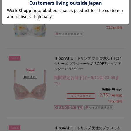
BXB475｜ワコール 夏めくブラ BXB475シ
リーズ ブラジャー単品 ABCDEFカップ ア
ンダー65/70/75/80/85cm
7,040
円
(税込)
320
pt獲得
TR627WHU｜トリンプ ブラ COOL TR627
SALE
シリーズ ブラジャー単品 BCDEFカップ ア
ンダー70/75/80cm
期間限定お値下げ～9/11金)23:59ま
で♪
7,150
円
(税込)
2,750
円
(税込)
プライスダウン
125
pt獲得
TR634WHU｜トリンプ 天使のブラ スリム
SALE