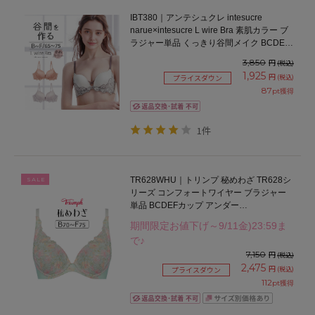
IBT380｜アンテシュクレ intesucre
narue×intesucre L wire Bra 素肌カラー ブ
ラジャー単品 くっきり谷間メイク BCDEF
カップ アンダー65/70/75cm
3,850
円
(税込)
1,925
円
(税込)
プライスダウン
87
pt獲得
1件
TR628WHU｜トリンプ 秘めわざ TR628シ
SALE
リーズ コンフォートワイヤー ブラジャー
単品 BCDEFカップ アンダー
65/70/75/80cm
期間限定お値下げ～9/11金)23:59ま
で♪
7,150
円
(税込)
2,475
円
(税込)
プライスダウン
112
pt獲得