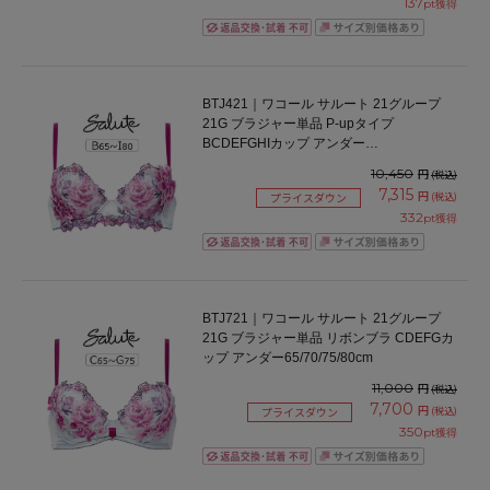
137
pt獲得
BTJ421｜ワコール サルート 21グループ
21G ブラジャー単品 P-upタイプ
BCDEFGHIカップ アンダー
65/70/75/80/85cm
10,450
円
(税込)
7,315
円
(税込)
プライスダウン
332
pt獲得
BTJ721｜ワコール サルート 21グループ
21G ブラジャー単品 リボンブラ CDEFGカ
ップ アンダー65/70/75/80cm
11,000
円
(税込)
7,700
円
(税込)
プライスダウン
350
pt獲得