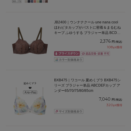
JB2400｜ウンナナクール une nana cool
ほわピタカップがバストに密着＆まるむね
キープ ふゆうする ブラジャー単品 BCDEF
カップ アンダー65/70/75cm
2,376
円
(税込)
108
pt獲得
BXB475｜ワコール 夏めくブラ BXB475シ
リーズ ブラジャー単品 ABCDEFカップ ア
ンダー65/70/75/80/85cm
7,040
円
(税込)
320
pt獲得