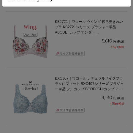
1件
KB2721｜ワコール ウイング 後ろ姿きれい
ブラ KB2721シリーズ ブラジャー単品
ABCDEFカップ アンダー
65/70/75/80/85cm
5,610
円
(税込)
255
pt獲得
BXC307｜ワコール ナチュラルメイクブラ
ラクにフィット BXC407シリーズ ブラジャ
ー単品 フルカップ BCDEFGHIカップ アン
ダー 70/75/80/85/90/95/100cm
9,130
円
(税込)
415
pt獲得