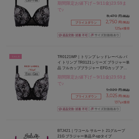
期間限定お値下げ～9/11金)23:59ま
で♪
8,470
円
(税込)
2,750
円
(税込)
プライスダウン
125
pt獲得
TR0121WP｜トリンプ レッドレーベル バ
SALE
イ トリンプ TR0121シリーズ ブラジャー単
品 フルカップブラジャー EFGカップ アン
ダー75/80/85/90cm
期間限定お値下げ～9/11金)23:59ま
で♪
9,020
円
(税込)
3,025
円
(税込)
プライスダウン
137
pt獲得
BTJ421｜ワコール サルート 21グループ
21G ブラジャー単品 P-upタイプ