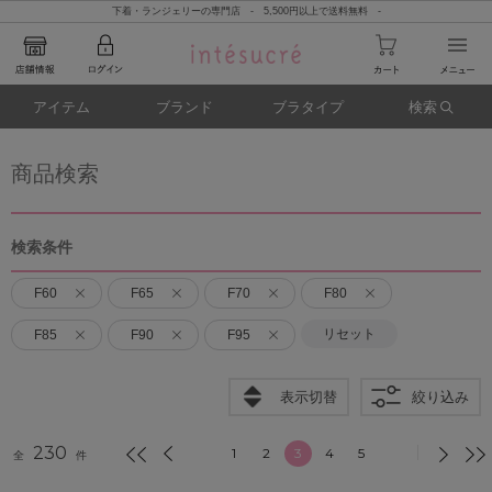
下着・ランジェリーの専門店 - 5,500円以上で送料無料 -
アイテム
ブランド
ブラタイプ
検索
商品検索
検索条件
F60
F65
F70
F80
リセット
F85
F90
F95
表示切替
絞り込み
230
1
2
3
4
5
全
件