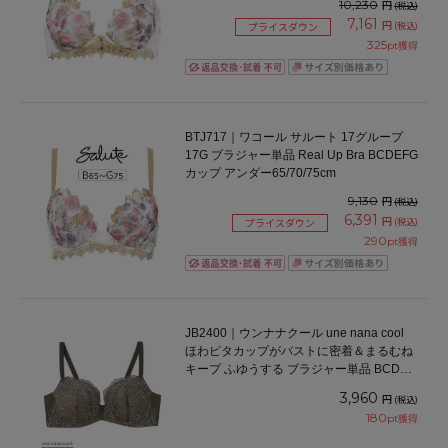
10,230
円
(税込)
7,161
円
(税込)
プライスダウン
325
pt獲得
BTJ717｜ワコール サルート 17グループ
17G ブラジャー単品 Real Up Bra BCDEFG
カップ アンダー65/70/75cm
9,130
円
(税込)
6,391
円
(税込)
プライスダウン
290
pt獲得
JB2400｜ウンナナクール une nana cool
ほわピタカップがバストに密着＆まるむね
キープ ふゆうする ブラジャー単品 BCDEF
カップ アンダー65/70/75cm
3,960
円
(税込)
180
pt獲得