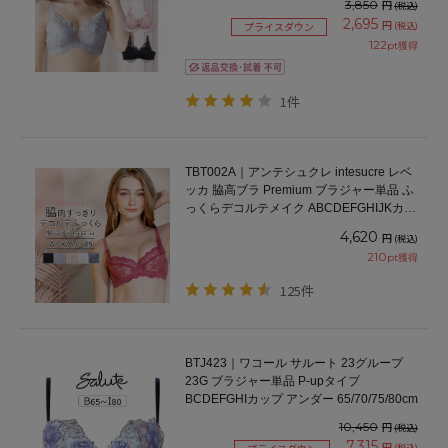
3,850
円
(税込)
2,695
円
(税込)
プライスダウン
122
pt獲得
1件
TBT002A｜アンテシュクレ intesucre レベ
ッカ 脇高ブラ Premium ブラジャー単品 ふ
っくらデコルテメイク ABCDEFGHIJKカッ
プ アンダー60/65/70/75/80/85cm
4,620
円
(税込)
210
pt獲得
125件
BTJ423｜ワコール サルート 23グループ
23G ブラジャー単品 P-upタイプ
BCDEFGHIカップ アンダー 65/70/75/80cm
10,450
円
(税込)
7,315
円
(税込)