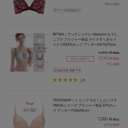
385
pt獲得
IBT384｜アンテシュクレ intesucre なでし
こブラ ブラジャー単品 サイドすっきりメ
イク CDEFGカップ アンダー65/70/75cm
4,290
円
(税込)
2,145
円
(税込)
プライスダウン
97
pt獲得
1件
TR635WHP｜トリンプ 小さくしたいブラ
TR635シリーズ ブラジャー単品 EFGカッ
プ アンダー75/80/85cm
7,260
円
(税込)
330
pt獲得