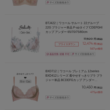
BTJ422｜ワコール サルート 22グループ
22G ブラジャー単品 P-upタイプ CDEFGHI
カップ アンダー 65/70/75/80cm
17,820
円
(税込)
12,474
円
(税込)
プライスダウン
567
pt獲得
BXD712｜ワコール プレミアム 12series
BXD412シリーズ 着やせすっきりブラ ブラ
ジャー単品 BCDEFGカップ アンダー
65/70/75/80/85cm
10,450
円
(税込)
475
pt獲得