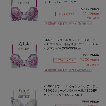
BCDEFGHIカップ アンダー
65/70/75/80/85cm
10,450
円
(税込)
7,315
円
(税込)
プライスダウン
332
pt獲得
BTJ721｜ワコール サルート 21グループ
21G ブラジャー単品 リボンブラ CDEFGカ
ップ アンダー65/70/75/80cm
11,000
円
(税込)
7,700
円
(税込)
プライスダウン
350
pt獲得
PB4010｜ワコール ウイング レシアージュ
PB4010シリーズ ブラジャー単品 BCDEF
カップ アンダー 65/70/75/80cm
7,590
円
(税込)