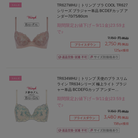
TR627WHU｜トリンプ ブラ COOL TR627
SALE
シリーズ ブラジャー単品 BCDEFカップ ア
ンダー70/75/80cm
期間限定お値下げ～9/11金)23:59ま
で♪
7,150
円
(税込)
2,750
円
(税込)
プライスダウン
125
pt獲得
TR634WHU｜トリンプ 天使のブラ スリム
SALE
ライン TR634シリーズ 極上ライト ブラジ
ャー単品 BCDEFGカップ アンダー
65/70/75/80cm
期間限定お値下げ～9/11金)23:59ま
で♪
7,150
円
(税込)
3,480
円
(税込)
プライスダウン
158
pt獲得