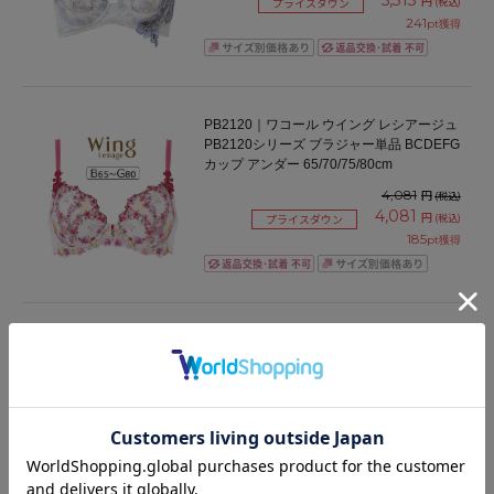
5,313
円
(税込)
プライスダウン
241
pt獲得
PB2120｜ワコール ウイング レシアージュ
PB2120シリーズ ブラジャー単品 BCDEFG
カップ アンダー 65/70/75/80cm
4,081
円
(税込)
4,081
円
(税込)
プライスダウン
185
pt獲得
BFA311｜ワコール コンフォートフィット
旧ラゼ BFA311シリーズ ブラジャー単品 フ
ルカップ BCDEFカップ アンダー
70/75/80/85/90/95/100cm
8,030
円
(税込)
365
pt獲得