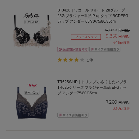
BTJ428｜ワコール サルート 28グループ
28G ブラジャー単品 P-upタイプ BCDEFG
カップ アンダー 65/70/75/80/85cm
14,080
円
(税込)
9,856
円
(税込)
プライスダウン
448
pt獲得
1件
TR625WHP｜トリンプ 小さくしたいブラ
TR625シリーズ ブラジャー単品 EFGカッ
プ アンダー75/80/85cm
7,260
円
(税込)
330
pt獲得