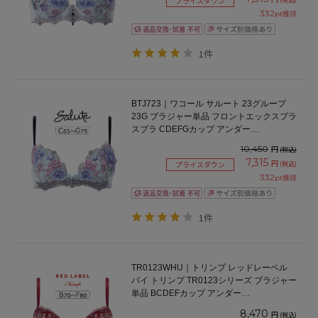
プライスダウン
332
pt獲得
1件
BTJ723｜ワコール サルート 23グループ
23G ブラジャー単品 フロントエックスプラ
スブラ CDEFGカップ アンダー
65/70/75cm
10,450
円
(税込)
7,315
円
(税込)
プライスダウン
332
pt獲得
1件
TR0123WHU｜トリンプ レッドレーベル
バイ トリンプ TR0123シリーズ ブラジャー
単品 BCDEFカップ アンダー
65/70/75/80/85cm
8,470
円
(税込)