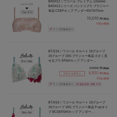
BXD412｜ワコール プレミアム 12series
BXD412シリーズ バンドゥブラ ブラジャー
単品 CDEFカップ アンダー65/70/75cm
10,010
円
(税込)
455
pt獲得
BTJ216｜ワコール サルート 16グループ
16グループ 16G ブラジャー単品 小さく見
せるブラ EFGHカップ アンダー
70/75/80/85cm
9,900
円
(税込)
6,930
円
(税込)
プライスダウン
315
pt獲得
BTJ416｜ワコール サルート 16グループ
16グループ 16G ブラジャー単品 P-upタイ
プ BCDEFGHIカップ アンダー
65/70/75/80cm