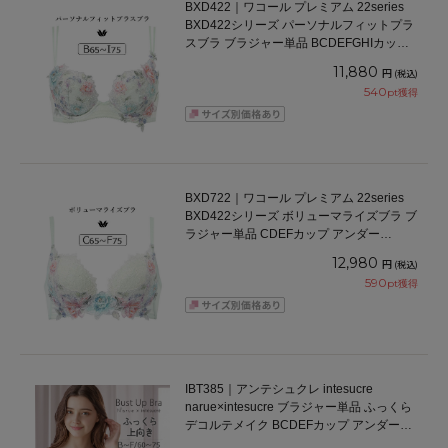
BXD422｜ワコール プレミアム 22series
BXD422シリーズ パーソナルフィットプラ
スブラ ブラジャー単品 BCDEFGHIカップ
アンダー65/70/75/80/85cm
11,880
円
(税込)
540
pt獲得
BXD722｜ワコール プレミアム 22series
BXD422シリーズ ボリューマライズブラ ブ
ラジャー単品 CDEFカップ アンダー
65/70/75cm
12,980
円
(税込)
590
pt獲得
IBT385｜アンテシュクレ intesucre
narue×intesucre ブラジャー単品 ふっくら
デコルテメイク BCDEFカップ アンダー
60/65/70/75cm