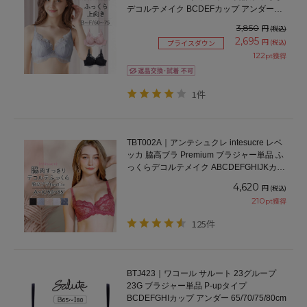
デコルテメイク BCDEFカップ アンダー
60/65/70/75cm
3,850
円
(税込)
2,695
円
(税込)
プライスダウン
122
pt獲得
1件
TBT002A｜アンテシュクレ intesucre レベ
ッカ 脇高ブラ Premium ブラジャー単品 ふ
っくらデコルテメイク ABCDEFGHIJKカッ
プ アンダー60/65/70/75/80/85cm
4,620
円
(税込)
210
pt獲得
125件
BTJ423｜ワコール サルート 23グループ
23G ブラジャー単品 P-upタイプ
BCDEFGHIカップ アンダー 65/70/75/80cm