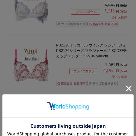
7,590
円
(税込)
5,313
円
(税込)
プライスダウン
241
pt獲得
PB2120｜ワコール ウイング レシアージュ
PB2120シリーズ ブラジャー単品 BCDEFG
カップ アンダー 65/70/75/80cm
4,081
円
(税込)
4,081
円
(税込)
プライスダウン
185
pt獲得
BFA311｜ワコール コンフォートフィット
旧ラゼ BFA311シリーズ ブラジャー単品 フ
ルカップ BCDEFカップ アンダー
70/75/80/85/90/95/100cm
8,030
円
(税込)
365
pt獲得