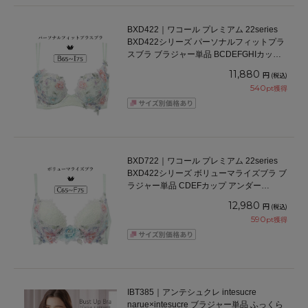
BXD422｜ワコール プレミアム 22series
BXD422シリーズ パーソナルフィットプラ
スブラ ブラジャー単品 BCDEFGHIカップ
アンダー65/70/75/80/85cm
11,880
円
(税込)
540
pt獲得
BXD722｜ワコール プレミアム 22series
BXD422シリーズ ボリューマライズブラ ブ
ラジャー単品 CDEFカップ アンダー
65/70/75cm
12,980
円
(税込)
590
pt獲得
IBT385｜アンテシュクレ intesucre
narue×intesucre ブラジャー単品 ふっくら