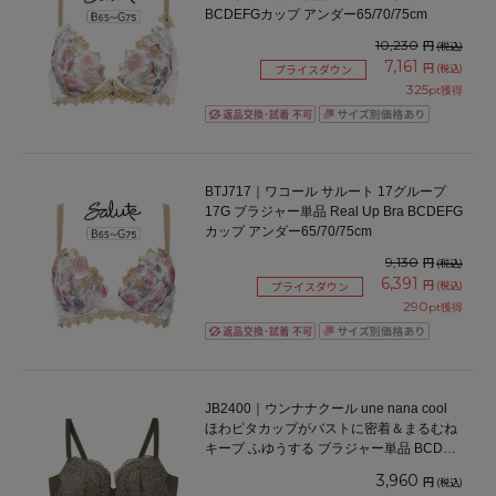
BCDEFGカップ アンダー65/70/75cm
10,230
円
(税込)
7,161
円
(税込)
プライスダウン
325
pt獲得
BTJ717｜ワコール サルート 17グループ
17G ブラジャー単品 Real Up Bra BCDEFG
カップ アンダー65/70/75cm
9,130
円
(税込)
6,391
円
(税込)
プライスダウン
290
pt獲得
JB2400｜ウンナナクール une nana cool
ほわピタカップがバストに密着＆まるむね
キープ ふゆうする ブラジャー単品 BCDEF
カップ アンダー65/70/75cm
3,960
円
(税込)