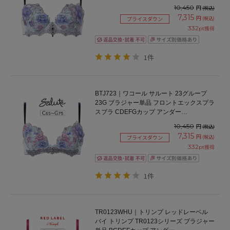
10,450
円
(税込)
7,315
円
(税込)
プライスダウン
332
pt獲得
1件
BTJ723｜ワコール サルート 23グループ
23G ブラジャー単品 フロントエックスプラ
スブラ CDEFGカップ アンダー
65/70/75cm
10,450
円
(税込)
7,315
円
(税込)
プライスダウン
332
pt獲得
1件
TR0123WHU｜トリンプ レッドレーベル
バイ トリンプ TR0123シリーズ ブラジャー