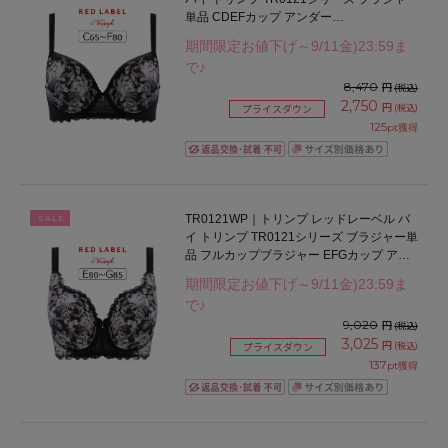
単品 CDEFカップ アンダー
65/70/75/80/85cm
期間限定お値下げ～9/11金)23:59ま
で♪
8,470
円
(税込)
2,750
円
(税込)
プライスダウン
125
pt獲得
TR0121WP｜トリンプ レッドレーベル バ
SALE
イ トリンプ TR0121シリーズ ブラジャー単
品 フルカップブラジャー EFGカップ アン
ダー75/80/85/90cm
期間限定お値下げ～9/11金)23:59ま
で♪
9,020
円
(税込)
3,025
円
(税込)
プライスダウン
137
pt獲得