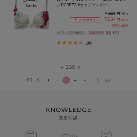
プ BCDEFGHIカップ アンダー
65/70/75/80cm
11,220
円
(税込)
7,854
円
(税込)
プライスダウン
357
pt獲得
2件
230
全
件
1
2
3
4
5
KNOWLEDGE
基礎知識