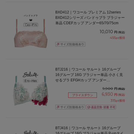
BXD412｜ワコール プレミアム 12series
BXD412シリーズ バンドゥブラ ブラジャー
単品 CDEFカップ アンダー65/70/75cm
10,010
円
(税込)
455
pt獲得
BTJ216｜ワコール サルート 16グループ
16グループ 16G ブラジャー単品 小さく見
せるブラ EFGHカップ アンダー
70/75/80/85cm
9,900
円
(税込)
6,930
円
(税込)
プライスダウン
315
pt獲得
BTJ416｜ワコール サルート 16グループ
16グループ 16G ブラジャー単品 P-upタイ