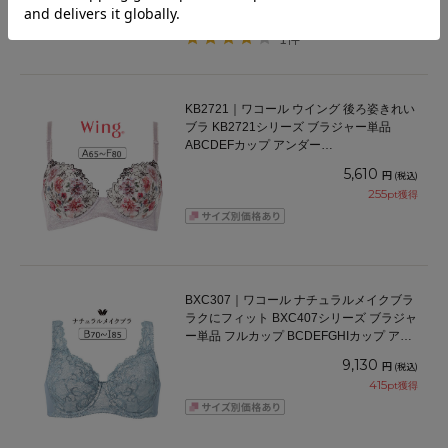
1件
KB2721｜ワコール ウイング 後ろ姿きれい
ブラ KB2721シリーズ ブラジャー単品
ABCDEFカップ アンダー
65/70/75/80/85cm
5,610
円
(税込)
255
pt獲得
BXC307｜ワコール ナチュラルメイクブラ
ラクにフィット BXC407シリーズ ブラジャ
ー単品 フルカップ BCDEFGHIカップ アン
ダー 70/75/80/85/90/95/100cm
9,130
円
(税込)
415
pt獲得