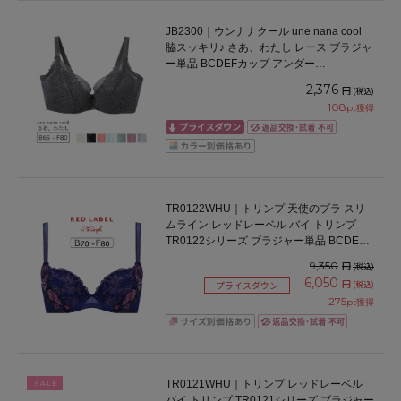
JB2300｜ウンナナクール une nana cool
脇スッキリ♪ さあ、わたし レース ブラジャ
ー単品 BCDEFカップ アンダー
65/70/75/80cm
2,376
円
(税込)
108
pt獲得
TR0122WHU｜トリンプ 天使のブラ スリ
ムライン レッドレーベル バイ トリンプ
TR0122シリーズ ブラジャー単品 BCDEF
カップ アンダー65/70/75/80cm
9,350
円
(税込)
6,050
円
(税込)
プライスダウン
275
pt獲得
TR0121WHU｜トリンプ レッドレーベル
SALE
バイ トリンプ TR0121シリーズ ブラジャー