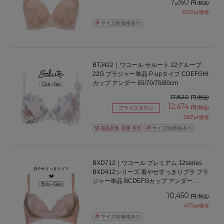
7,260
円
(税込)
330
pt獲得
BTJ422｜ワコール サルート 22グループ
22G ブラジャー単品 P-upタイプ CDEFGHI
カップ アンダー 65/70/75/80cm
17,820
円
(税込)
12,474
円
(税込)
プライスダウン
567
pt獲得
BXD712｜ワコール プレミアム 12series
BXD412シリーズ 着やせすっきりブラ ブラ
ジャー単品 BCDEFGカップ アンダー
65/70/75/80/85cm
10,450
円
(税込)
475
pt獲得