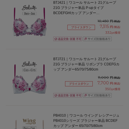
BTJ421｜ワコール サルート 21グループ
21G ブラジャー単品 P-upタイプ
BCDEFGHIカップ アンダー
65/70/75/80/85cm
10,450
円
(税込)
7,315
円
(税込)
プライスダウン
332
pt獲得
BTJ721｜ワコール サルート 21グループ
21G ブラジャー単品 リボンブラ CDEFGカ
ップ アンダー65/70/75/80cm
11,000
円
(税込)
7,700
円
(税込)
プライスダウン
350
pt獲得
PB4010｜ワコール ウイング レシアージュ
PB4010シリーズ ブラジャー単品 BCDEF
カップ アンダー 65/70/75/80cm