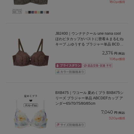
180
pt獲得
JB2400｜ウンナナクール une nana cool
ほわピタカップがバストに密着＆まるむね
キープ ふゆうする ブラジャー単品 BCDEF
カップ アンダー65/70/75cm
2,376
円
(税込)
108
pt獲得
BXB475｜ワコール 夏めくブラ BXB475シ
リーズ ブラジャー単品 ABCDEFカップ ア
ンダー65/70/75/80/85cm
7,040
円
(税込)
320
pt獲得