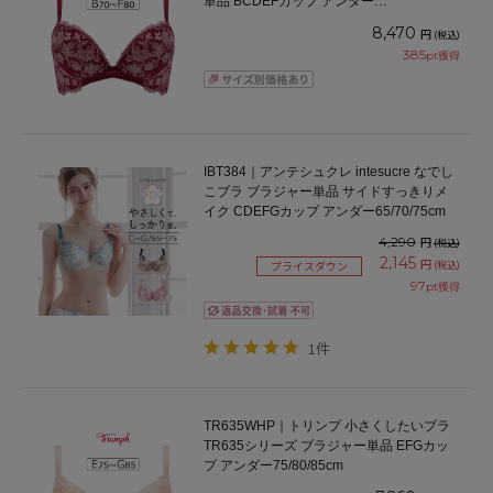
単品 BCDEFカップ アンダー
65/70/75/80/85cm
8,470
円
(税込)
385
pt獲得
IBT384｜アンテシュクレ intesucre なでし
こブラ ブラジャー単品 サイドすっきりメ
イク CDEFGカップ アンダー65/70/75cm
4,290
円
(税込)
2,145
円
(税込)
プライスダウン
97
pt獲得
1件
TR635WHP｜トリンプ 小さくしたいブラ
TR635シリーズ ブラジャー単品 EFGカッ
プ アンダー75/80/85cm