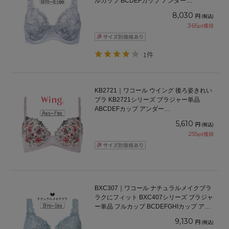
ルカップ BCDEFカップ アンダー
70/75/80/85/90/95/100cm
8,030
円
(税込)
365
pt獲得
1件
KB2721｜ワコール ウイング 後ろ姿きれい
ブラ KB2721シリーズ ブラジャー単品
ABCDEFカップ アンダー
65/70/75/80/85cm
5,610
円
(税込)
255
pt獲得
BXC307｜ワコール ナチュラルメイクブラ
ラクにフィット BXC407シリーズ ブラジャ
ー単品 フルカップ BCDEFGHIカップ アン
ダー 70/75/80/85/90/95/100cm
9,130
円
(税込)