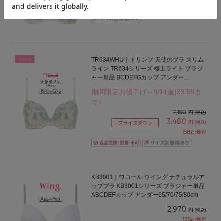
320
pt獲得
TR634WHU｜トリンプ 天使のブラ スリム
SALE
ライン TR634シリーズ 極上ライト ブラジ
ャー単品 BCDEFGカップ アンダー
65/70/75/80cm
期間限定お値下げ～9/11金)23:59ま
で♪
7,150
円
(税込)
3,480
円
(税込)
プライスダウン
158
pt獲得
KB3001｜ワコール ウイング ナチュラルア
ップブラ KB3001シリーズ ブラジャー単品
ABCDEFカップ アンダー65/70/75/80cm
2,970
円
(税込)
135
pt獲得