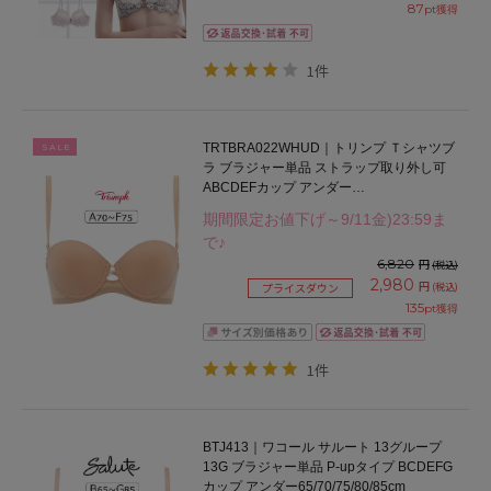
87
pt獲得
1件
TRTBRA022WHUD｜トリンプ Ｔシャツブ
SALE
ラ ブラジャー単品 ストラップ取り外し可
ABCDEFカップ アンダー
65/70/75/80/85cm
期間限定お値下げ～9/11金)23:59ま
で♪
6,820
円
(税込)
2,980
円
(税込)
プライスダウン
135
pt獲得
1件
BTJ413｜ワコール サルート 13グループ
13G ブラジャー単品 P-upタイプ BCDEFG
カップ アンダー65/70/75/80/85cm