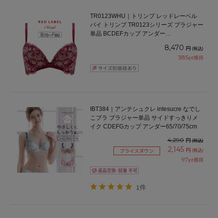
TR0123WHU｜トリンプ レッドレーベル
バイ トリンプ TR0123シリーズ ブラジャー
単品 BCDEFカップ アンダー
65/70/75/80/85cm
8,470
円
(税込)
385
pt獲得
IBT384｜アンテシュクレ intesucre なでし
こブラ ブラジャー単品 サイドすっきりメ
イク CDEFGカップ アンダー65/70/75cm
4,290
円
(税込)
2,145
円
(税込)
プライスダウン
97
pt獲得
1件