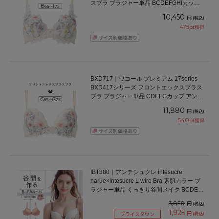
スブラ ブラジャー単品 BCDEFGHIカップ
アンダー65/70/75/80/85cm
10,450
円
(税込)
475
pt獲得
BXD717｜ワコール プレミアム 17series
BXD417シリーズ フロントエックスプラス
ブラ ブラジャー単品 CDEFGカップ アンダ
ー65/70/75cm
11,880
円
(税込)
540
pt獲得
IBT380｜アンテシュクレ intesucre
narue×intesucre L wire Bra 素肌カラー ブ
ラジャー単品 くっきり谷間メイク BCDEF
カップ アンダー65/70/75cm
3,850
円
(税込)
1,925
円
(税込)
プライスダウン