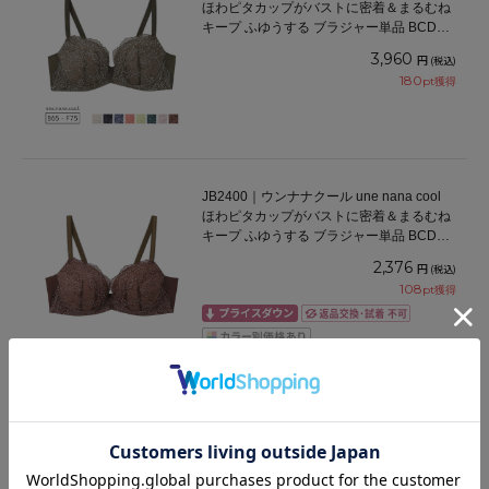
ほわピタカップがバストに密着＆まるむね
キープ ふゆうする ブラジャー単品 BCDEF
カップ アンダー65/70/75cm
3,960
円
(税込)
180
pt獲得
JB2400｜ウンナナクール une nana cool
ほわピタカップがバストに密着＆まるむね
キープ ふゆうする ブラジャー単品 BCDEF
カップ アンダー65/70/75cm
2,376
円
(税込)
108
pt獲得
BXB475｜ワコール 夏めくブラ BXB475シ
リーズ ブラジャー単品 ABCDEFカップ ア
ンダー65/70/75/80/85cm
7,040
円
(税込)