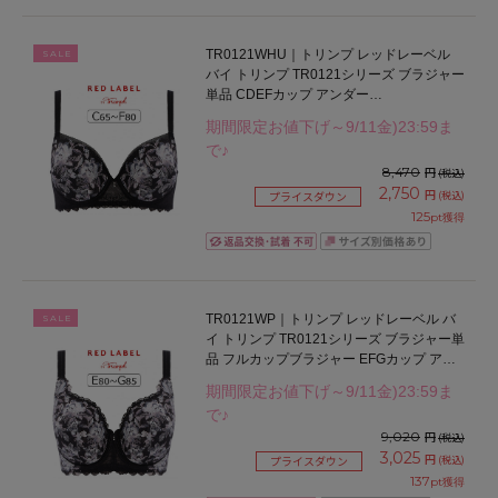
TR0121WHU｜トリンプ レッドレーベル
SALE
バイ トリンプ TR0121シリーズ ブラジャー
単品 CDEFカップ アンダー
65/70/75/80/85cm
期間限定お値下げ～9/11金)23:59ま
で♪
8,470
円
(税込)
2,750
円
(税込)
プライスダウン
125
pt獲得
TR0121WP｜トリンプ レッドレーベル バ
SALE
イ トリンプ TR0121シリーズ ブラジャー単
品 フルカップブラジャー EFGカップ アン
ダー75/80/85/90cm
期間限定お値下げ～9/11金)23:59ま
で♪
9,020
円
(税込)
3,025
円
(税込)
プライスダウン
137
pt獲得