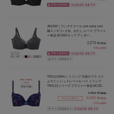
JB2300｜ウンナナクール une nana cool
脇スッキリ♪ さあ、わたし レース ブラジャ
ー単品 BCDEFカップ アンダー
65/70/75/80cm
2,376
円
(税込)
108
pt獲得
TR0122WHU｜トリンプ 天使のブラ スリ
ムライン レッドレーベル バイ トリンプ
TR0122シリーズ ブラジャー単品 BCDEF
カップ アンダー65/70/75/80cm
9,350
円
(税込)
6,050
円
(税込)
プライスダウン
275
pt獲得