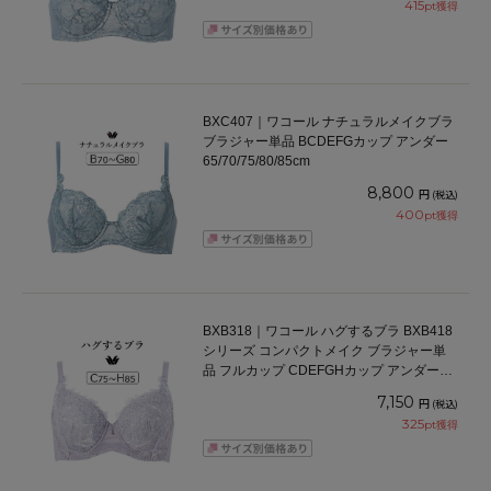
415
pt獲得
BXC407｜ワコール ナチュラルメイクブラ
ブラジャー単品 BCDEFGカップ アンダー
65/70/75/80/85cm
8,800
円
(税込)
400
pt獲得
BXB318｜ワコール ハグするブラ BXB418
シリーズ コンパクトメイク ブラジャー単
品 フルカップ CDEFGHカップ アンダー
75/80/85/90/95cm
7,150
円
(税込)
325
pt獲得