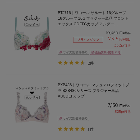
BTJ716｜ワコール サルート 16グループ
16グループ 16G ブラジャー単品 フロント
エックス CDEFGカップ アンダー
65/70/75cm
10,450
円
(税込)
7,315
円
(税込)
プライスダウン
332
pt獲得
2件
BXB486｜ワコール マシュマロフィットブ
ラ BXB486シリーズ ブラジャー単品
ABCDEFカップ
7,150
円
(税込)
325
pt獲得
1件