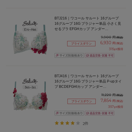
BTJ216｜ワコール サルート 16グループ
16グループ 16G ブラジャー単品 小さく見
せるブラ EFGHカップ アンダー
70/75/80/85cm
9,900
円
(税込)
6,930
円
(税込)
プライスダウン
315
pt獲得
BTJ416｜ワコール サルート 16グループ
16グループ 16G ブラジャー単品 P-upタイ
プ BCDEFGHIカップ アンダー
65/70/75/80cm
11,220
円
(税込)
7,854
円
(税込)
プライスダウン
357
pt獲得
2件