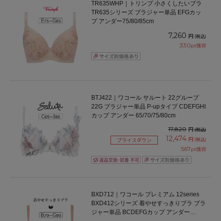
TR635WHP｜トリンプ 小さくしたいブラ
TR635シリーズ ブラジャー単品 EFGカッ
プ アンダー75/80/85cm
7,260
円
(税込)
330
pt獲得
BTJ422｜ワコール サルート 22グループ
22G ブラジャー単品 P-upタイプ CDEFGHI
カップ アンダー 65/70/75/80cm
17,820
円
(税込)
12,474
円
(税込)
プライスダウン
567
pt獲得
BXD712｜ワコール プレミアム 12series
BXD412シリーズ 着やせすっきりブラ ブラ
ジャー単品 BCDEFGカップ アンダー