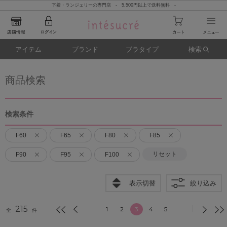
下着・ランジェリーの専門店 - 5,500円以上で送料無料 -
アイテム
ブランド
ブラタイプ
検索
商品検索
検索条件
F60
F65
F80
F85
リセット
F90
F95
F100
表示切替
絞り込み
215
1
2
3
4
5
全
件