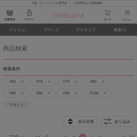
下着・ランジェリーの専門店 - 5,500円以上で送料無料 -
アイテム
ブランド
ブラタイプ
検索
商品検索
検索条件
F60
F70
F75
F80
F85
F90
F95
F100
リセット
表示切替
絞り込み