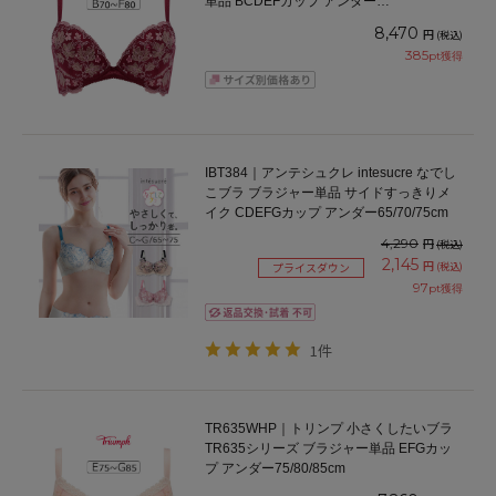
単品 BCDEFカップ アンダー
65/70/75/80/85cm
8,470
円
(税込)
385
pt獲得
IBT384｜アンテシュクレ intesucre なでし
こブラ ブラジャー単品 サイドすっきりメ
イク CDEFGカップ アンダー65/70/75cm
4,290
円
(税込)
2,145
円
(税込)
プライスダウン
97
pt獲得
1件
TR635WHP｜トリンプ 小さくしたいブラ
TR635シリーズ ブラジャー単品 EFGカッ
プ アンダー75/80/85cm