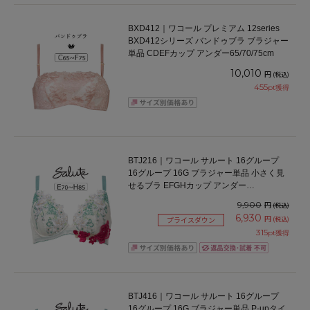
BXD412｜ワコール プレミアム 12series
BXD412シリーズ バンドゥブラ ブラジャー
単品 CDEFカップ アンダー65/70/75cm
10,010
円
(税込)
455
pt獲得
BTJ216｜ワコール サルート 16グループ
16グループ 16G ブラジャー単品 小さく見
せるブラ EFGHカップ アンダー
70/75/80/85cm
9,900
円
(税込)
6,930
円
(税込)
プライスダウン
315
pt獲得
BTJ416｜ワコール サルート 16グループ
16グループ 16G ブラジャー単品 P-upタイ