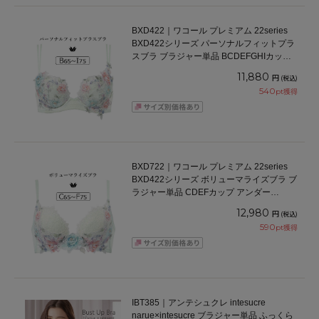
BXD422｜ワコール プレミアム 22series
BXD422シリーズ パーソナルフィットプラ
スブラ ブラジャー単品 BCDEFGHIカップ
アンダー65/70/75/80/85cm
11,880
円
(税込)
540
pt獲得
BXD722｜ワコール プレミアム 22series
BXD422シリーズ ボリューマライズブラ ブ
ラジャー単品 CDEFカップ アンダー
65/70/75cm
12,980
円
(税込)
590
pt獲得
IBT385｜アンテシュクレ intesucre
narue×intesucre ブラジャー単品 ふっくら