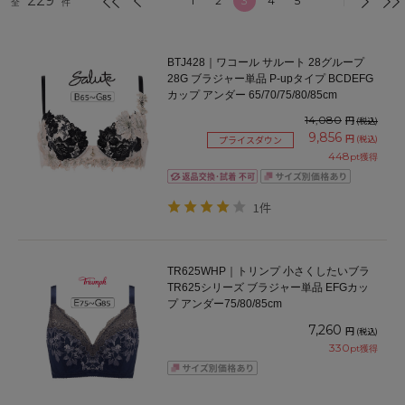
229
1
2
3
4
5
全
件
BTJ428｜ワコール サルート 28グループ
28G ブラジャー単品 P-upタイプ BCDEFG
カップ アンダー 65/70/75/80/85cm
14,080
円
(税込)
9,856
円
(税込)
プライスダウン
448
pt獲得
1件
TR625WHP｜トリンプ 小さくしたいブラ
TR625シリーズ ブラジャー単品 EFGカッ
プ アンダー75/80/85cm
7,260
円
(税込)
330
pt獲得