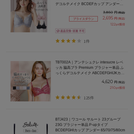
デコルテメイク BCDEFカップ アンダー
60/65/70/75cm
3,850
円
(税込)
2,695
円
(税込)
プライスダウン
122
pt獲得
1件
TBT002A｜アンテシュクレ intesucre レベ
ッカ 脇高ブラ Premium ブラジャー単品 ふ
っくらデコルテメイク ABCDEFGHIJKカッ
プ アンダー60/65/70/75/80/85cm
4,620
円
(税込)
210
pt獲得
125件
BTJ423｜ワコール サルート 23グループ
23G ブラジャー単品 P-upタイプ
BCDEFGHIカップ アンダー 65/70/75/80cm