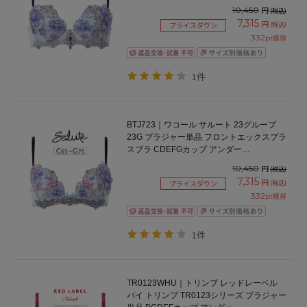
10,450
円
(税込)
7,315
円
(税込)
プライスダウン
332
pt獲得
1件
BTJ723｜ワコール サルート 23グループ
23G ブラジャー単品 フロントエックスプラ
スブラ CDEFGカップ アンダー
65/70/75cm
10,450
円
(税込)
7,315
円
(税込)
プライスダウン
332
pt獲得
1件
TR0123WHU｜トリンプ レッドレーベル
バイ トリンプ TR0123シリーズ ブラジャー