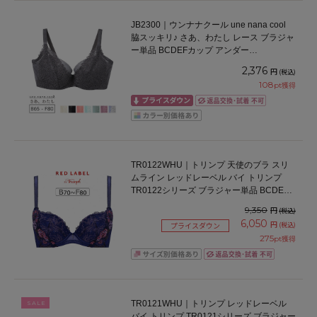
JB2300｜ウンナナクール une nana cool
脇スッキリ♪ さあ、わたし レース ブラジャ
ー単品 BCDEFカップ アンダー
65/70/75/80cm
2,376
円
(税込)
108
pt獲得
TR0122WHU｜トリンプ 天使のブラ スリ
ムライン レッドレーベル バイ トリンプ
TR0122シリーズ ブラジャー単品 BCDEF
カップ アンダー65/70/75/80cm
9,350
円
(税込)
6,050
円
(税込)
プライスダウン
275
pt獲得
TR0121WHU｜トリンプ レッドレーベル
SALE
バイ トリンプ TR0121シリーズ ブラジャー