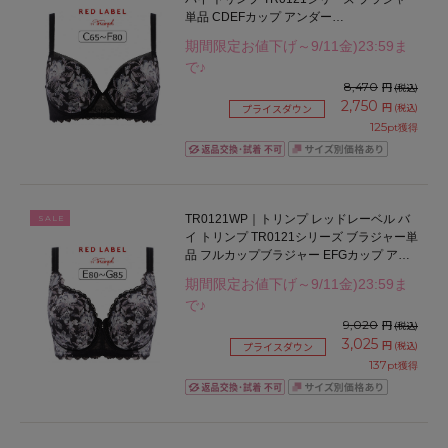
単品 CDEFカップ アンダー
65/70/75/80/85cm
期間限定お値下げ～9/11金)23:59ま
で♪
8,470
円
(税込)
2,750
円
(税込)
プライスダウン
125
pt獲得
TR0121WP｜トリンプ レッドレーベル バ
SALE
イ トリンプ TR0121シリーズ ブラジャー単
品 フルカップブラジャー EFGカップ アン
ダー75/80/85/90cm
期間限定お値下げ～9/11金)23:59ま
で♪
9,020
円
(税込)
3,025
円
(税込)
プライスダウン
137
pt獲得