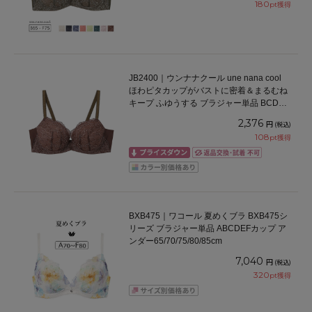
180
pt獲得
JB2400｜ウンナナクール une nana cool
ほわピタカップがバストに密着＆まるむね
キープ ふゆうする ブラジャー単品 BCDEF
カップ アンダー65/70/75cm
2,376
円
(税込)
108
pt獲得
BXB475｜ワコール 夏めくブラ BXB475シ
リーズ ブラジャー単品 ABCDEFカップ ア
ンダー65/70/75/80/85cm
7,040
円
(税込)
320
pt獲得