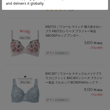
1件
KB2721｜ワコール ウイング 後ろ姿きれい
ブラ KB2721シリーズ ブラジャー単品
ABCDEFカップ アンダー
65/70/75/80/85cm
5,610
円
(税込)
255
pt獲得
BXC307｜ワコール ナチュラルメイクブラ
ラクにフィット BXC407シリーズ ブラジャ
ー単品 フルカップ BCDEFGHIカップ アン
ダー 70/75/80/85/90/95/100cm
9,130
円
(税込)
415
pt獲得