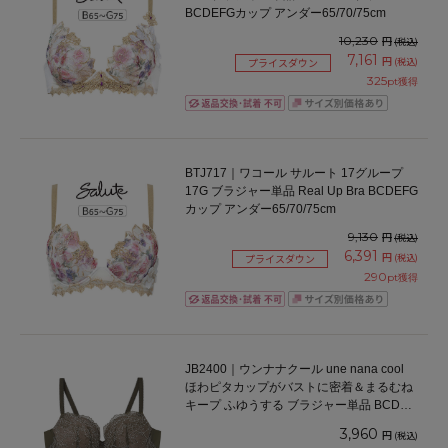
BCDEFGカップ アンダー65/70/75cm
10,230
円
(税込)
7,161
円
(税込)
プライスダウン
325
pt獲得
BTJ717｜ワコール サルート 17グループ
17G ブラジャー単品 Real Up Bra BCDEFG
カップ アンダー65/70/75cm
9,130
円
(税込)
6,391
円
(税込)
プライスダウン
290
pt獲得
JB2400｜ウンナナクール une nana cool
ほわピタカップがバストに密着＆まるむね
キープ ふゆうする ブラジャー単品 BCDEF
カップ アンダー65/70/75cm
3,960
円
(税込)