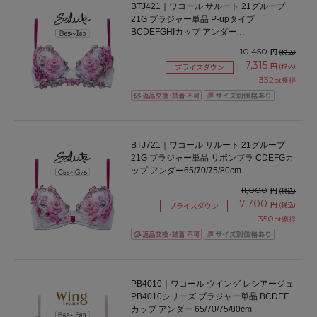
BTJ421｜ワコール サルート 21グループ
21G ブラジャー単品 P-upタイプ
BCDEFGHIカップ アンダー
65/70/75/80/85cm
10,450
円
(税込)
7,315
円
(税込)
プライスダウン
332
pt獲得
BTJ721｜ワコール サルート 21グループ
21G ブラジャー単品 リボンブラ CDEFGカ
ップ アンダー65/70/75/80cm
11,000
円
(税込)
7,700
円
(税込)
プライスダウン
350
pt獲得
PB4010｜ワコール ウイング レシアージュ
PB4010シリーズ ブラジャー単品 BCDEF
カップ アンダー 65/70/75/80cm