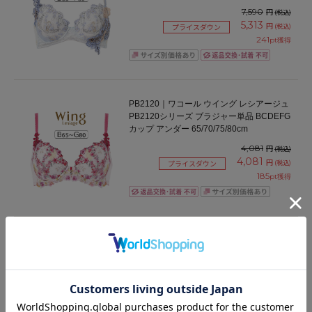
7,590
円
(税込)
5,313
円
(税込)
プライスダウン
241
pt獲得
PB2120｜ワコール ウイング レシアージュ
PB2120シリーズ ブラジャー単品 BCDEFG
カップ アンダー 65/70/75/80cm
4,081
円
(税込)
4,081
円
(税込)
プライスダウン
185
pt獲得
BFA311｜ワコール コンフォートフィット
旧ラゼ BFA311シリーズ ブラジャー単品 フ
ルカップ BCDEFカップ アンダー
70/75/80/85/90/95/100cm
8,030
円
(税込)
365
pt獲得