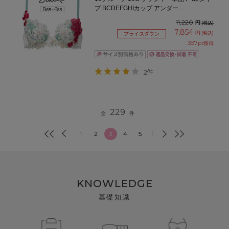
プ BCDEFGHIカップ アンダー
65/70/75/80cm
11,220
円
(税込)
7,854
円
(税込)
プライスダウン
357
pt獲得
2件
229
全
件
1
2
3
4
5
KNOWLEDGE
基礎知識