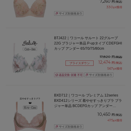
7,260
円
(税込)
330
pt獲得
BTJ422｜ワコール サルート 22グループ
22G ブラジャー単品 P-upタイプ CDEFGHI
カップ アンダー 65/70/75/80cm
17,820
円
(税込)
12,474
円
(税込)
プライスダウン
567
pt獲得
BXD712｜ワコール プレミアム 12series
BXD412シリーズ 着やせすっきりブラ ブラ
ジャー単品 BCDEFGカップ アンダー
65/70/75/80/85cm
10,450
円
(税込)
475
pt獲得