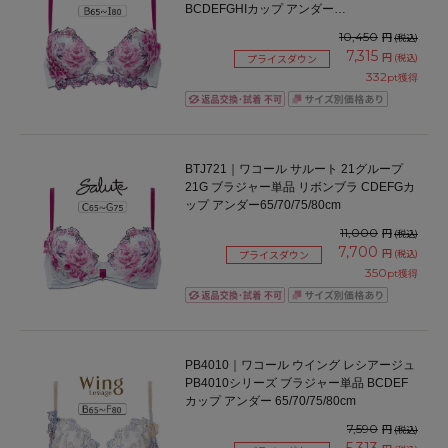
BCDEFGHIカップ アンダー
65/70/75/80/85cm
10,450
円
(税込)
7,315
円
(税込)
プライスダウン
332
pt獲得
BTJ721｜ワコール サルート 21グループ
21G ブラジャー単品 リボンブラ CDEFGカ
ップ アンダー65/70/75/80cm
11,000
円
(税込)
7,700
円
(税込)
プライスダウン
350
pt獲得
PB4010｜ワコール ウイング レシアージュ
PB4010シリーズ ブラジャー単品 BCDEF
カップ アンダー 65/70/75/80cm
7,590
円
(税込)