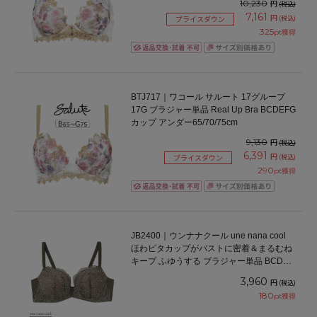
10,230
円
(税込)
7,161
円
(税込)
プライスダウン
325
pt獲得
BTJ717｜ワコール サルート 17グループ
17G ブラジャー単品 Real Up Bra BCDEFG
カップ アンダー65/70/75cm
9,130
円
(税込)
6,391
円
(税込)
プライスダウン
290
pt獲得
JB2400｜ウンナナクール une nana cool
ほわピタカップがバストに密着＆まるむね
キープ ふゆうする ブラジャー単品 BCDEF
カップ アンダー65/70/75cm
3,960
円
(税込)
180
pt獲得