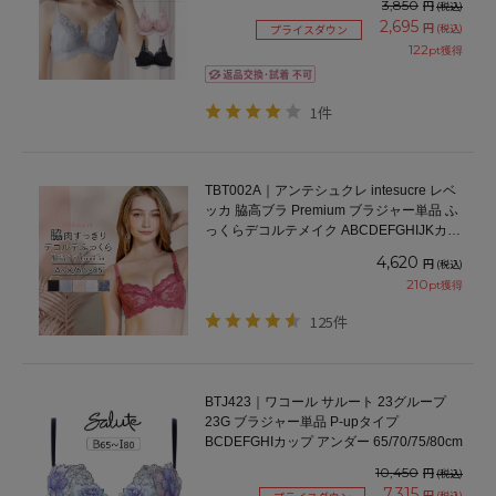
3,850
円
(税込)
2,695
円
(税込)
プライスダウン
122
pt獲得
1件
TBT002A｜アンテシュクレ intesucre レベ
ッカ 脇高ブラ Premium ブラジャー単品 ふ
っくらデコルテメイク ABCDEFGHIJKカッ
プ アンダー60/65/70/75/80/85cm
4,620
円
(税込)
210
pt獲得
125件
BTJ423｜ワコール サルート 23グループ
23G ブラジャー単品 P-upタイプ
BCDEFGHIカップ アンダー 65/70/75/80cm
10,450
円
(税込)
7,315
円
(税込)