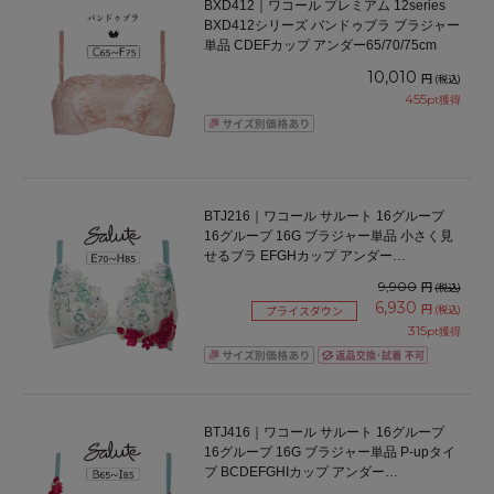
BXD412｜ワコール プレミアム 12series
BXD412シリーズ バンドゥブラ ブラジャー
単品 CDEFカップ アンダー65/70/75cm
10,010
円
(税込)
455
pt獲得
BTJ216｜ワコール サルート 16グループ
16グループ 16G ブラジャー単品 小さく見
せるブラ EFGHカップ アンダー
70/75/80/85cm
9,900
円
(税込)
6,930
円
(税込)
プライスダウン
315
pt獲得
BTJ416｜ワコール サルート 16グループ
16グループ 16G ブラジャー単品 P-upタイ
プ BCDEFGHIカップ アンダー
65/70/75/80cm