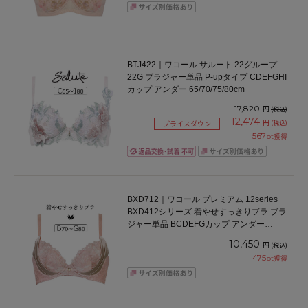
BTJ422｜ワコール サルート 22グループ
22G ブラジャー単品 P-upタイプ CDEFGHI
カップ アンダー 65/70/75/80cm
17,820
円
(税込)
12,474
円
(税込)
プライスダウン
567
pt獲得
BXD712｜ワコール プレミアム 12series
BXD412シリーズ 着やせすっきりブラ ブラ
ジャー単品 BCDEFGカップ アンダー
65/70/75/80/85cm
10,450
円
(税込)
475
pt獲得