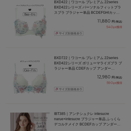
BXD422｜ワコール プレミアム 22series
BXD422シリーズ パーソナルフィットプラ
スブラ ブラジャー単品 BCDEFGHIカップ
アンダー65/70/75/80/85cm
11,880
円
(税込)
540
pt獲得
BXD722｜ワコール プレミアム 22series
BXD422シリーズ ボリューマライズブラ ブ
ラジャー単品 CDEFカップ アンダー
65/70/75cm
12,980
円
(税込)
590
pt獲得
IBT385｜アンテシュクレ intesucre
narue×intesucre ブラジャー単品 ふっくら
デコルテメイク BCDEFカップ アンダー
60/65/70/75cm