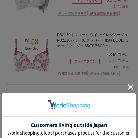
5,313
円
(税込)
プライスダウン
241
pt獲得
PB2120｜ワコール ウイング レシアージュ
PB2120シリーズ ブラジャー単品 BCDEFG
カップ アンダー 65/70/75/80cm
4,081
円
(税込)
4,081
円
(税込)
プライスダウン
185
pt獲得
BFA311｜ワコール コンフォートフィット
旧ラゼ BFA311シリーズ ブラジャー単品 フ
ルカップ BCDEFカップ アンダー
70/75/80/85/90/95/100cm
8,030
円
(税込)
365
pt獲得