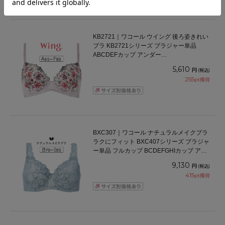
1件
KB2721｜ワコール ウイング 後ろ姿きれい
ブラ KB2721シリーズ ブラジャー単品
ABCDEFカップ アンダー
65/70/75/80/85cm
5,610
円
(税込)
255
pt獲得
BXC307｜ワコール ナチュラルメイクブラ
ラクにフィット BXC407シリーズ ブラジャ
ー単品 フルカップ BCDEFGHIカップ アン
ダー 70/75/80/85/90/95/100cm
9,130
円
(税込)
415
pt獲得