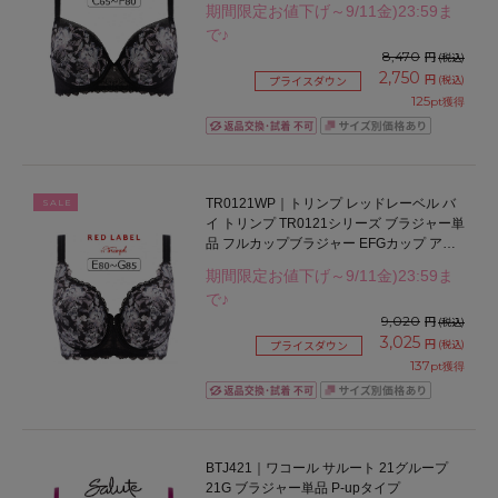
期間限定お値下げ～9/11金)23:59ま
で♪
8,470
円
(税込)
2,750
円
(税込)
プライスダウン
125
pt獲得
TR0121WP｜トリンプ レッドレーベル バ
SALE
イ トリンプ TR0121シリーズ ブラジャー単
品 フルカップブラジャー EFGカップ アン
ダー75/80/85/90cm
期間限定お値下げ～9/11金)23:59ま
で♪
9,020
円
(税込)
3,025
円
(税込)
プライスダウン
137
pt獲得
BTJ421｜ワコール サルート 21グループ
21G ブラジャー単品 P-upタイプ