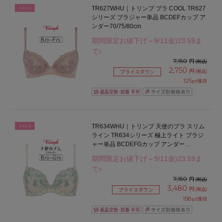
TR627WHU｜トリンプ ブラ COOL TR627
SALE
シリーズ ブラジャー単品 BCDEFカップ ア
ンダー70/75/80cm
期間限定お値下げ～9/11金)23:59ま
で♪
7,150
円
(税込)
2,750
円
(税込)
プライスダウン
125
pt獲得
TR634WHU｜トリンプ 天使のブラ スリム
SALE
ライン TR634シリーズ 極上ライト ブラジ
ャー単品 BCDEFGカップ アンダー
65/70/75/80cm
期間限定お値下げ～9/11金)23:59ま
で♪
7,150
円
(税込)
3,480
円
(税込)
プライスダウン
158
pt獲得