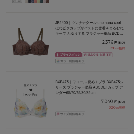
JB2400｜ウンナナクール une nana cool
ほわピタカップがバストに密着＆まるむね
キープ ふゆうする ブラジャー単品 BCDEF
カップ アンダー65/70/75cm
2,376
円
(税込)
108
pt獲得
BXB475｜ワコール 夏めくブラ BXB475シ
リーズ ブラジャー単品 ABCDEFカップ ア
ンダー65/70/75/80/85cm
7,040
円
(税込)
320
pt獲得