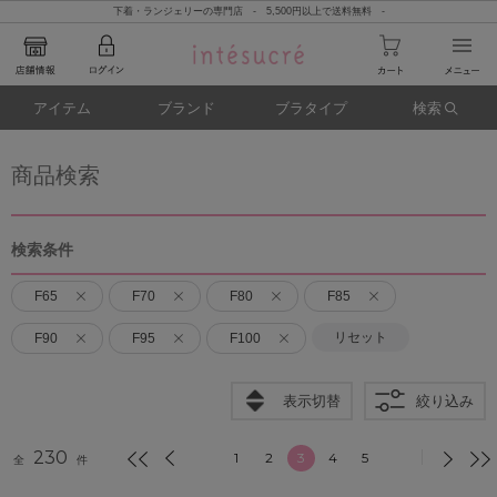
下着・ランジェリーの専門店 - 5,500円以上で送料無料 -
アイテム
ブランド
ブラタイプ
検索
商品検索
検索条件
F65
F70
F80
F85
リセット
F90
F95
F100
表示切替
絞り込み
230
1
2
3
4
5
全
件