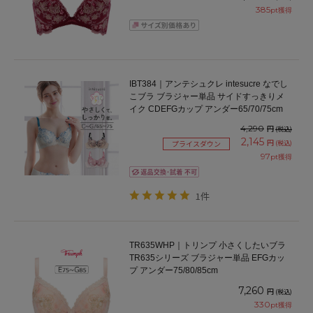
385
pt獲得
IBT384｜アンテシュクレ intesucre なでし
こブラ ブラジャー単品 サイドすっきりメ
イク CDEFGカップ アンダー65/70/75cm
4,290
円
(税込)
2,145
円
(税込)
プライスダウン
97
pt獲得
1件
TR635WHP｜トリンプ 小さくしたいブラ
TR635シリーズ ブラジャー単品 EFGカッ
プ アンダー75/80/85cm
7,260
円
(税込)
330
pt獲得