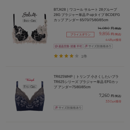
BTJ428｜ワコール サルート 28グループ
28G ブラジャー単品 P-upタイプ BCDEFG
カップ アンダー 65/70/75/80/85cm
14,080
円
(税込)
9,856
円
(税込)
プライスダウン
448
pt獲得
1件
TR625WHP｜トリンプ 小さくしたいブラ
TR625シリーズ ブラジャー単品 EFGカッ
プ アンダー75/80/85cm
7,260
円
(税込)
330
pt獲得