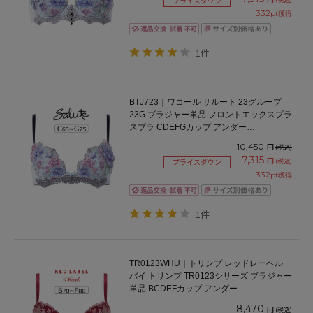
プライスダウン
332
pt獲得
1件
BTJ723｜ワコール サルート 23グループ
23G ブラジャー単品 フロントエックスプラ
スブラ CDEFGカップ アンダー
65/70/75cm
10,450
円
(税込)
7,315
円
(税込)
プライスダウン
332
pt獲得
1件
TR0123WHU｜トリンプ レッドレーベル
バイ トリンプ TR0123シリーズ ブラジャー
単品 BCDEFカップ アンダー
65/70/75/80/85cm
8,470
円
(税込)