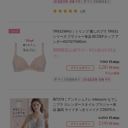
1件
TR631WHU｜トリンプ 癒しのブラ TR631
SALE
シリーズ ブラジャー単品 BCDEFカップ ア
ンダー65/70/75/80cm
期間限定お値下げ～9/11金)23:59ま
で♪
7,150
円
(税込)
2,261
円
(税込)
プライスダウン
102
pt獲得
IBT379｜アンテシュクレ intesucre なでし
こブラ スレンダースタイル ブラジャー単
品 脇高 サイドすっきりメイク CDEFGカッ
プ アンダー65/70/75cm
4,290
円
(税込)
2,145
円
(税込)
プライスダウン