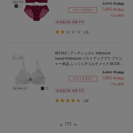
2,970
円
(税込)
1,485
円
(税込)
プライスダウン
67
pt獲得
1件
IBT343｜アンテシュクレ intesucre
narue×intesucre バストアップブラ ブラジ
ャー単品 ふっくらデコルテメイク BCDEF
カップ アンダー65/70/75cm
3,630
円
(税込)
1,650
円
(税込)
プライスダウン
75
pt獲得
2件
171
全
件