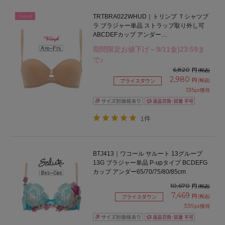
TRTBRA022WHUD｜トリンプ Ｔシャツブ
SALE
ラ ブラジャー単品 ストラップ取り外し可
ABCDEFカップ アンダー
65/70/75/80/85cm
期間限定お値下げ～9/11金)23:59ま
で♪
6,820
円
(税込)
2,980
円
(税込)
プライスダウン
135
pt獲得
1件
BTJ413｜ワコール サルート 13グループ
13G ブラジャー単品 P-upタイプ BCDEFG
カップ アンダー65/70/75/80/85cm
10,670
円
(税込)
7,469
円
(税込)
プライスダウン
339
pt獲得