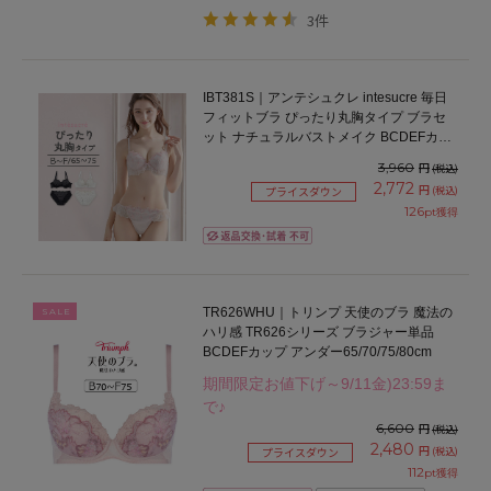
3件
IBT381S｜アンテシュクレ intesucre 毎日
フィットブラ ぴったり丸胸タイプ ブラセ
ット ナチュラルバストメイク BCDEFカッ
プ アンダー65/70/75cm
3,960
円
(税込)
2,772
円
(税込)
プライスダウン
126
pt獲得
TR626WHU｜トリンプ 天使のブラ 魔法の
SALE
ハリ感 TR626シリーズ ブラジャー単品
BCDEFカップ アンダー65/70/75/80cm
期間限定お値下げ～9/11金)23:59ま
で♪
6,600
円
(税込)
2,480
円
(税込)
プライスダウン
112
pt獲得