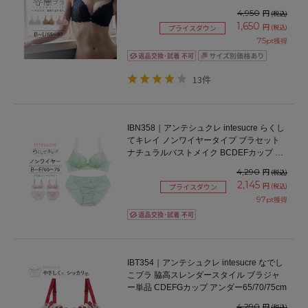
65/70/75/80cm
4,950
円
(税込)
1,650
円
(税込)
プライスダウン
75
pt獲得
13件
IBN358｜アンテシュクレ intesucre らくし
てキレイ ノンワイヤータイプ ブラセット
ナチュラルバストメイク BCDEFカップ ア
ンダー65/70/75cm
4,290
円
(税込)
2,145
円
(税込)
プライスダウン
97
pt獲得
IBT354｜アンテシュクレ intesucre なでし
こブラ 脇高スレンダースタイル ブラジャ
ー単品 CDEFGカップ アンダー65/70/75cm
4,290
円
(税込)