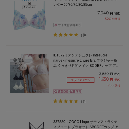
ンダー65/70/75/80/85cm
7,040
円
(税込)
320
pt獲得
1件
IBT372｜アンテシュクレ intesucre
narue×intesucre L wire Bra ブラジャー単
品 くっきり谷間メイク BCDEFカップ アン
ダー65/70/75cm
3,850
円
(税込)
1,650
円
(税込)
プライスダウン
75
pt獲得
1件
337880｜COCO Linge サテンアトラクテ
ィブコード ブラセット ABCDEFカップ ア