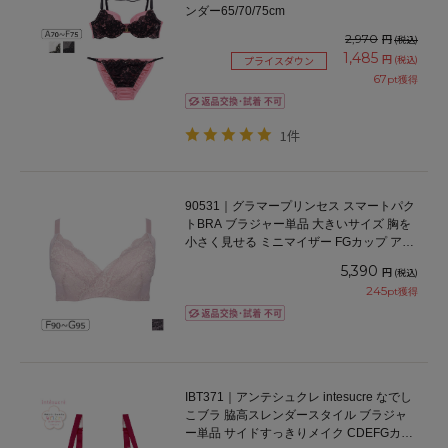
ンダー65/70/75cm
2,970
円
(税込)
1,485
円
(税込)
プライスダウン
67
pt獲得
1件
90531｜グラマープリンセス スマートパク
トBRA ブラジャー単品 大きいサイズ 胸を
小さく見せる ミニマイザー FGカップ アン
ダー90/95cm
5,390
円
(税込)
245
pt獲得
IBT371｜アンテシュクレ intesucre なでし
こブラ 脇高スレンダースタイル ブラジャ
ー単品 サイドすっきりメイク CDEFGカッ