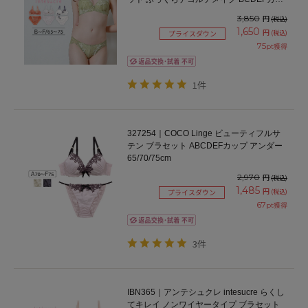
プ アンダー65/70/75cm
3,850
円
(税込)
1,650
円
(税込)
プライスダウン
75
pt獲得
1件
327254｜COCO Linge ビューティフルサ
テン ブラセット ABCDEFカップ アンダー
65/70/75cm
2,970
円
(税込)
1,485
円
(税込)
プライスダウン
67
pt獲得
3件
IBN365｜アンテシュクレ intesucre らくし
てキレイ ノンワイヤータイプ ブラセット