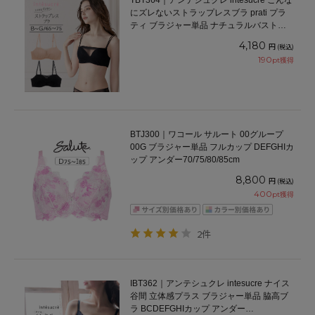
TBT364｜アンテシュクレ intesucre こんな
にズレないストラップレスブラ prati プラ
ティ ブラジャー単品 ナチュラルバストメ
イク BCDEFGカップ アンダー65/70/75cm
4,180
円
(税込)
190
pt獲得
BTJ300｜ワコール サルート 00グループ
00G ブラジャー単品 フルカップ DEFGHIカ
ップ アンダー70/75/80/85cm
8,800
円
(税込)
400
pt獲得
2件
IBT362｜アンテシュクレ intesucre ナイス
谷間 立体感プラス ブラジャー単品 脇高ブ
ラ BCDEFGHIカップ アンダー