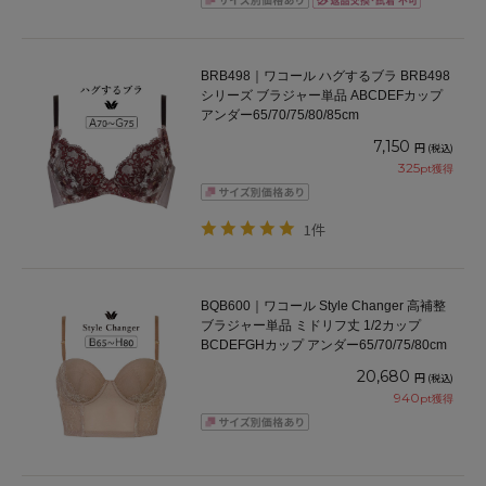
BRB498｜ワコール ハグするブラ BRB498
シリーズ ブラジャー単品 ABCDEFカップ
アンダー65/70/75/80/85cm
7,150
円
(税込)
325
pt獲得
1件
BQB600｜ワコール Style Changer 高補整
ブラジャー単品 ミドリフ丈 1/2カップ
BCDEFGHカップ アンダー65/70/75/80cm
20,680
円
(税込)
940
pt獲得