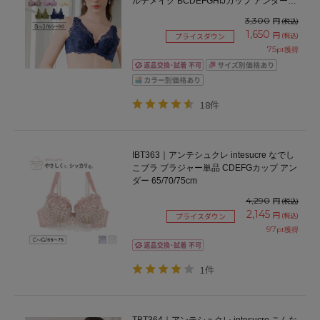
ルテメイク BCDEFGHIJカップ アンダー
65/70/75/80cm
3,300
円
(税込)
1,650
円
(税込)
プライスダウン
75
pt獲得
18件
IBT363｜アンテシュクレ intesucre なでし
こブラ ブラジャー単品 CDEFGカップ アン
ダー 65/70/75cm
4,290
円
(税込)
2,145
円
(税込)
プライスダウン
97
pt獲得
1件