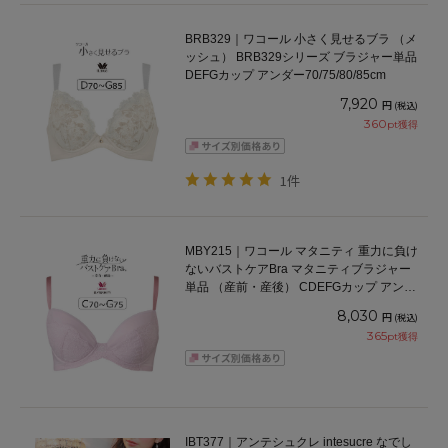
BRB329｜ワコール 小さく見せるブラ （メ
ッシュ） BRB329シリーズ ブラジャー単品
DEFGカップ アンダー70/75/80/85cm
7,920
円
(税込)
360
pt獲得
1件
MBY215｜ワコール マタニティ 重力に負け
ないバストケアBra マタニティブラジャー
単品 （産前・産後） CDEFGカップ アンダ
ー65/70/75/80cm
8,030
円
(税込)
365
pt獲得
IBT377｜アンテシュクレ intesucre なでし