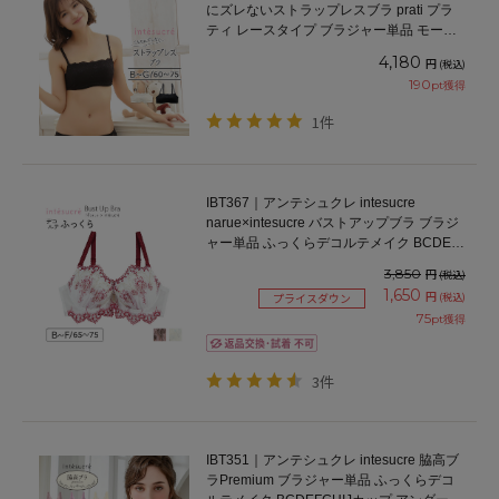
にズレないストラップレスブラ prati プラ
ティ レースタイプ ブラジャー単品 モール
ドカップ BCDEFGカップ アンダー
4,180
円
(税込)
60/65/70/75cm
190
pt獲得
1件
IBT367｜アンテシュクレ intesucre
narue×intesucre バストアップブラ ブラジ
ャー単品 ふっくらデコルテメイク BCDEF
カップ
3,850
円
(税込)
1,650
円
(税込)
プライスダウン
75
pt獲得
3件
IBT351｜アンテシュクレ intesucre 脇高ブ
ラPremium ブラジャー単品 ふっくらデコ