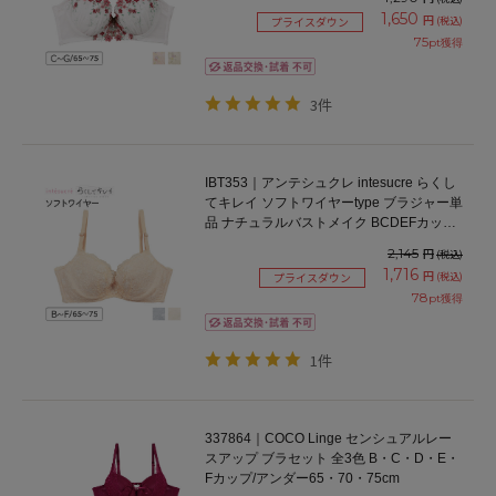
1,650
円
(税込)
プライスダウン
75
pt獲得
3件
IBT353｜アンテシュクレ intesucre らくし
てキレイ ソフトワイヤーtype ブラジャー単
品 ナチュラルバストメイク BCDEFカップ
アンダー65/70/75cm
2,145
円
(税込)
1,716
円
(税込)
プライスダウン
78
pt獲得
1件
337864｜COCO Linge センシュアルレー
スアップ ブラセット 全3色 B・C・D・E・
Fカップ/アンダー65・70・75cm