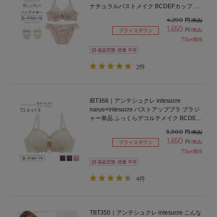
ナチュラルバストメイク BCDEFカップ ア
ンダー65/70/75cm
4,290
円
(税込)
1,650
円
(税込)
プライスダウン
75
pt獲得
2件
IBT368｜アンテシュクレ intesucre
narue×intesucre バストアップブラ ブラジ
ャー単品 ふっくらデコルテメイク BCDEF
カップ
3,300
円
(税込)
1,650
円
(税込)
プライスダウン
75
pt獲得
4件
TBT350｜アンテシュクレ intesucre こんな