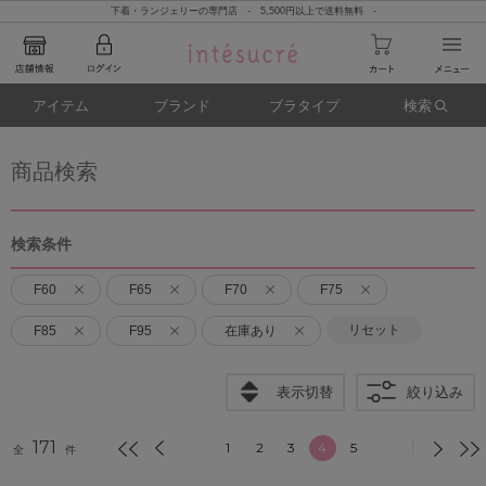
下着・ランジェリーの専門店 - 5,500円以上で送料無料 -
アイテム
ブランド
ブラタイプ
検索
商品検索
検索条件
F60
F65
F70
F75
リセット
F85
F95
在庫あり
表示切替
絞り込み
171
1
2
3
4
5
全
件