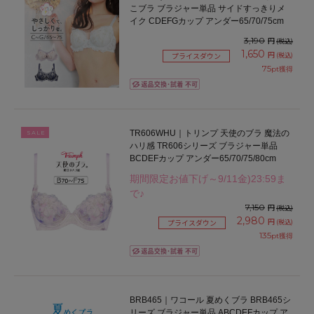
こブラ ブラジャー単品 サイドすっきりメ
イク CDEFGカップ アンダー65/70/75cm
3,190
円
(税込)
1,650
円
(税込)
プライスダウン
75
pt獲得
TR606WHU｜トリンプ 天使のブラ 魔法の
SALE
ハリ感 TR606シリーズ ブラジャー単品
BCDEFカップ アンダー65/70/75/80cm
期間限定お値下げ～9/11金)23:59ま
で♪
7,150
円
(税込)
2,980
円
(税込)
プライスダウン
135
pt獲得
BRB465｜ワコール 夏めくブラ BRB465シ
リーズ ブラジャー単品 ABCDEFカップ ア