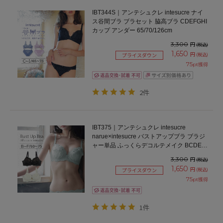
IBT344S｜アンテシュクレ intesucre ナイ
ス谷間ブラ ブラセット 脇高ブラ CDEFGHI
カップ アンダー 65/70/126cm
3,300
円
(税込)
1,650
円
(税込)
プライスダウン
75
pt獲得
2件
IBT375｜アンテシュクレ intesucre
narue×intesucre バストアップブラ ブラジ
ャー単品 ふっくらデコルテメイク BCDEF
カップ アンダー60/65/70/75cm
3,300
円
(税込)
1,650
円
(税込)
プライスダウン
75
pt獲得
1件