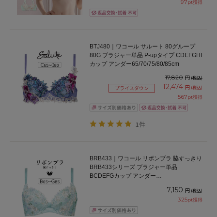
97
pt獲得
BTJ480｜ワコール サルート 80グループ
80G ブラジャー単品 P-upタイプ CDEFGHI
カップ アンダー65/70/75/80/85cm
17,820
円
(税込)
12,474
円
(税込)
プライスダウン
567
pt獲得
1件
BRB433｜ワコール リボンブラ 脇すっきり
BRB433シリーズ ブラジャー単品
BCDEFGカップ アンダー
65/70/75/80/85cm
7,150
円
(税込)
325
pt獲得