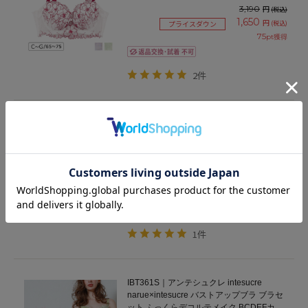
プ アンダー65/70/75cm
3,190
円
(税込)
1,650
円
(税込)
プライスダウン
75
pt獲得
2件
IBT356S｜アンテシュクレ intesucre
narue×intesucre バストアップブラ ブラセ
ット ふっくらデコルテメイク BCDEFカッ
プ アンダー65/70/75cm
3,850
円
(税込)
1,650
円
(税込)
プライスダウン
75
pt獲得
1件
IBT361S｜アンテシュクレ intesucre
narue×intesucre バストアップブラ ブラセ
ット ふっくらデコルテメイク BCDEFカッ