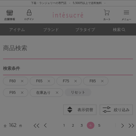
下着・ランジェリーの専門店 - 5,500円以上で送料無料 -
アイテム
ブランド
ブラタイプ
検索
商品検索
検索条件
F60
F65
F75
F85
リセット
F95
在庫あり
表示切替
絞り込み
162
1
2
3
4
5
全
件