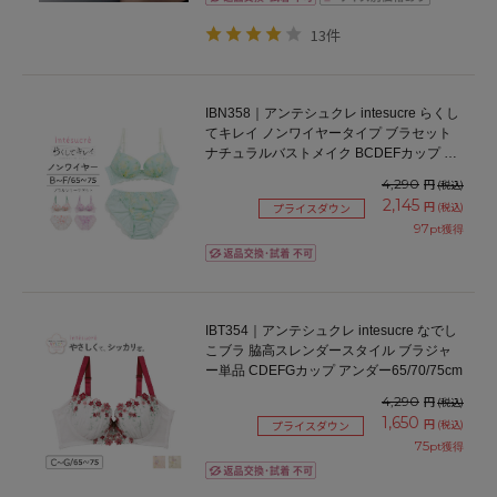
13件
IBN358｜アンテシュクレ intesucre らくし
てキレイ ノンワイヤータイプ ブラセット
ナチュラルバストメイク BCDEFカップ ア
ンダー65/70/75cm
4,290
円
(税込)
2,145
円
(税込)
プライスダウン
97
pt獲得
IBT354｜アンテシュクレ intesucre なでし
こブラ 脇高スレンダースタイル ブラジャ
ー単品 CDEFGカップ アンダー65/70/75cm
4,290
円
(税込)
1,650
円
(税込)
プライスダウン
75
pt獲得