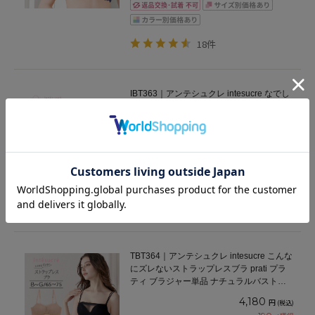
18件
IBT363｜アンテシュクレ intesucre なでし
こブラ ブラジャー単品 CDEFGカップ アン
ダー 65/70/75cm
4,290
円
(税込)
2,145
円
(税込)
プライスダウン
97
pt獲得
1件
TBT364｜アンテシュクレ intesucre こんな
にズレないストラップレスブラ prati プラ
ティ ブラジャー単品 ナチュラルバストメ
イク BCDEFGカップ アンダー65/70/75cm
4,180
円
(税込)