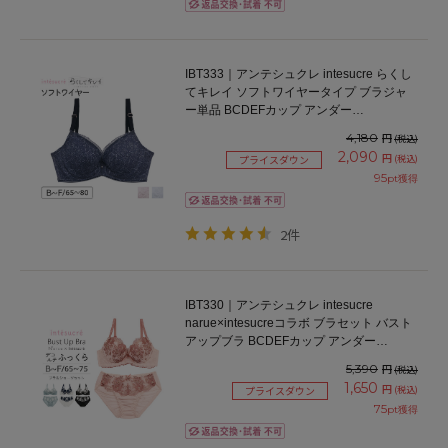
IBT333｜アンテシュクレ intesucre らくし
てキレイ ソフトワイヤータイプ ブラジャ
ー単品 BCDEFカップ アンダー
65/70/75/80cm
4,180
円
(税込)
2,090
円
(税込)
プライスダウン
95
pt獲得
2件
IBT330｜アンテシュクレ intesucre
narue×intesucreコラボ ブラセット バスト
アップブラ BCDEFカップ アンダー
65/70/75cm
5,390
円
(税込)
1,650
円
(税込)
プライスダウン
75
pt獲得