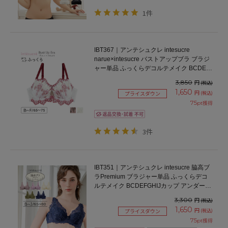
1件
IBT367｜アンテシュクレ intesucre
narue×intesucre バストアップブラ ブラジ
ャー単品 ふっくらデコルテメイク BCDEF
カップ
3,850
円
(税込)
1,650
円
(税込)
プライスダウン
75
pt獲得
3件
IBT351｜アンテシュクレ intesucre 脇高ブ
ラPremium ブラジャー単品 ふっくらデコ
ルテメイク BCDEFGHIJカップ アンダー
65/70/75/80cm
3,300
円
(税込)
1,650
円
(税込)
プライスダウン
75
pt獲得