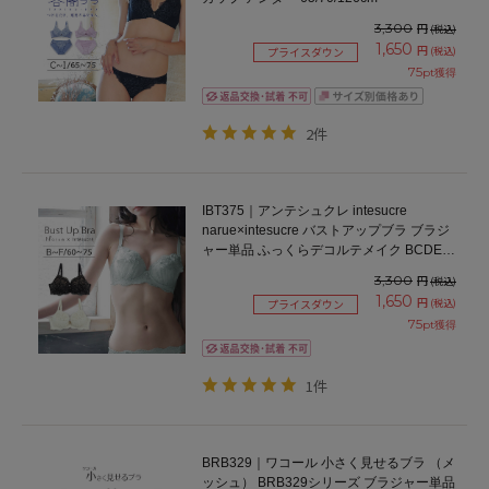
3,300
円
(税込)
1,650
円
(税込)
プライスダウン
75
pt獲得
2件
IBT375｜アンテシュクレ intesucre
narue×intesucre バストアップブラ ブラジ
ャー単品 ふっくらデコルテメイク BCDEF
カップ アンダー60/65/70/75cm
3,300
円
(税込)
1,650
円
(税込)
プライスダウン
75
pt獲得
1件
BRB329｜ワコール 小さく見せるブラ （メ
ッシュ） BRB329シリーズ ブラジャー単品