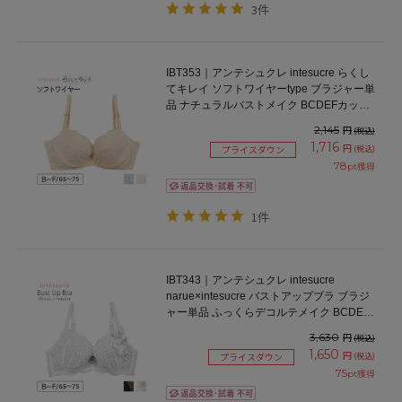
3件
IBT353｜アンテシュクレ intesucre らくし
てキレイ ソフトワイヤーtype ブラジャー単
品 ナチュラルバストメイク BCDEFカップ
アンダー65/70/75cm
2,145
円
(税込)
1,716
円
(税込)
プライスダウン
78
pt獲得
1件
IBT343｜アンテシュクレ intesucre
narue×intesucre バストアップブラ ブラジ
ャー単品 ふっくらデコルテメイク BCDEF
カップ アンダー65/70/75cm
3,630
円
(税込)
1,650
円
(税込)
プライスダウン
75
pt獲得