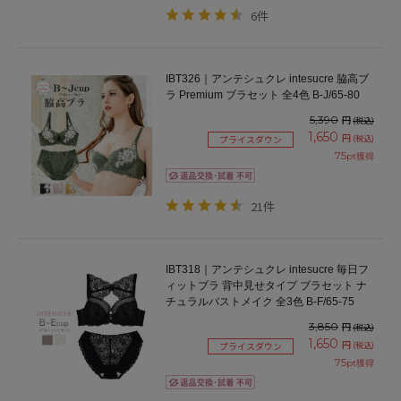
6件
IBT326｜アンテシュクレ intesucre 脇高ブ
ラ Premium ブラセット 全4色 B-J/65-80
5,390
円
(税込)
1,650
円
(税込)
プライスダウン
75
pt獲得
21件
IBT318｜アンテシュクレ intesucre 毎日フ
ィットブラ 背中見せタイプ ブラセット ナ
チュラルバストメイク 全3色 B-F/65-75
3,850
円
(税込)
1,650
円
(税込)
プライスダウン
75
pt獲得