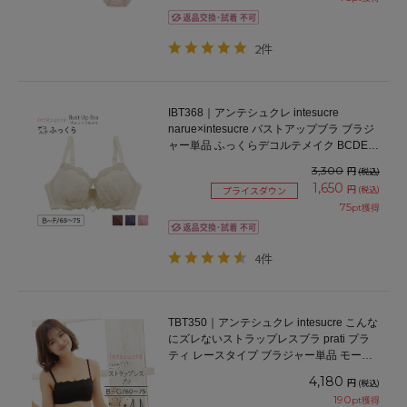
2件
IBT368｜アンテシュクレ intesucre
narue×intesucre バストアップブラ ブラジ
ャー単品 ふっくらデコルテメイク BCDEF
カップ
3,300
円
(税込)
1,650
円
(税込)
プライスダウン
75
pt獲得
4件
TBT350｜アンテシュクレ intesucre こんな
にズレないストラップレスブラ prati プラ
ティ レースタイプ ブラジャー単品 モール
ドカップ BCDEFGカップ アンダー
4,180
円
(税込)
60/65/70/75cm
190
pt獲得