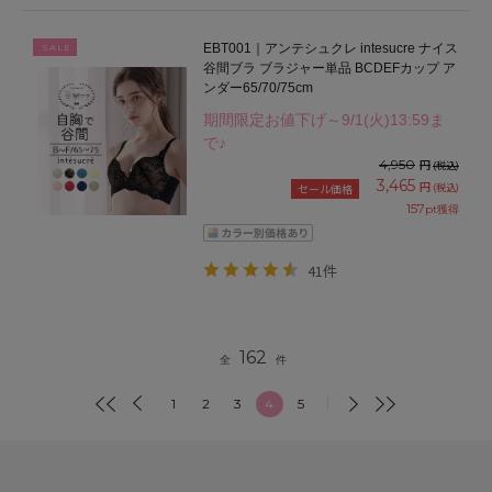
EBT001｜アンテシュクレ intesucre ナイス
SALE
谷間ブラ ブラジャー単品 BCDEFカップ ア
ンダー65/70/75cm
期間限定お値下げ～9/1(火)13:59ま
で♪
4,950
円
(税込)
3,465
円
(税込)
セール価格
157
pt獲得
41件
162
全
件
1
2
3
4
5