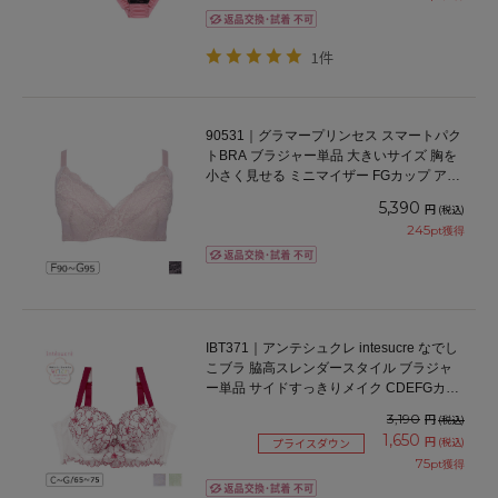
1件
90531｜グラマープリンセス スマートパク
トBRA ブラジャー単品 大きいサイズ 胸を
小さく見せる ミニマイザー FGカップ アン
ダー90/95cm
5,390
円
(税込)
245
pt獲得
IBT371｜アンテシュクレ intesucre なでし
こブラ 脇高スレンダースタイル ブラジャ
ー単品 サイドすっきりメイク CDEFGカッ
プ アンダー65/70/75cm
3,190
円
(税込)
1,650
円
(税込)
プライスダウン
75
pt獲得