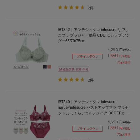
2件
IBT342｜アンテシュクレ intesucre なでし
こブラ ブラジャー単品 CDEFGカップ アン
ダー65/70/75cm
4,290
円
(税込)
1,650
円
(税込)
プライスダウン
75
pt獲得
2件
IBT340｜アンテシュクレ intesucre
narue×intesucre バストアップブラ ブラセ
ット ふっくらデコルテメイク BCDEFカッ
プ アンダー65/70/75cm
5,390
円
(税込)
1,650
円
(税込)
プライスダウン
75
pt獲得