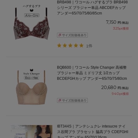
BRB498｜ワコール ハグするブラ BRB498
シリーズ ブラジャー単品 ABCDEFカップ
アンダー65/70/75/80/85cm
7,150
円
(税込)
325
pt獲得
1件
BQB600｜ワコール Style Changer 高補整
ブラジャー単品 ミドリフ丈 1/2カップ
BCDEFGHカップ アンダー65/70/75/80cm
20,680
円
(税込)
940
pt獲得
IBT344S｜アンテシュクレ intesucre ナイ
ス谷間ブラ ブラセット 脇高ブラ CDEFGHI
カップ アンダー 65/70/126cm