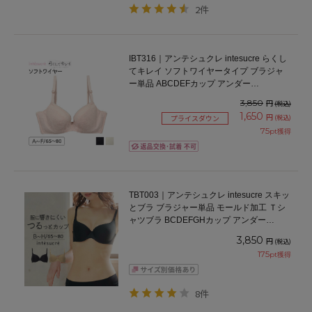
2件
IBT316｜アンテシュクレ intesucre らくし
てキレイ ソフトワイヤータイプ ブラジャ
ー単品 ABCDEFカップ アンダー
65/70/75/80cm
3,850
円
(税込)
1,650
円
(税込)
プライスダウン
75
pt獲得
TBT003｜アンテシュクレ intesucre スキッ
とブラ ブラジャー単品 モールド加工 Ｔシ
ャツブラ BCDEFGHカップ アンダー
65/70/75/80cm
3,850
円
(税込)
175
pt獲得
8件