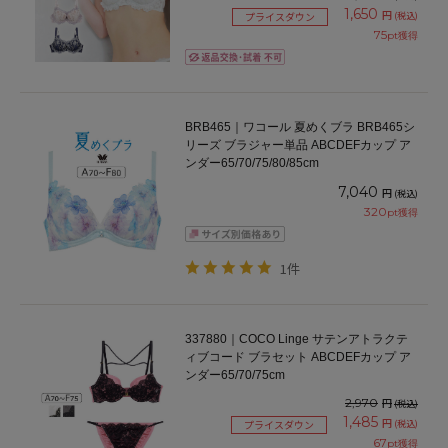
1,650
円
(税込)
プライスダウン
75
pt獲得
BRB465｜ワコール 夏めくブラ BRB465シ
リーズ ブラジャー単品 ABCDEFカップ ア
ンダー65/70/75/80/85cm
7,040
円
(税込)
320
pt獲得
1件
337880｜COCO Linge サテンアトラクテ
ィブコード ブラセット ABCDEFカップ ア
ンダー65/70/75cm
2,970
円
(税込)
1,485
円
(税込)
プライスダウン
67
pt獲得