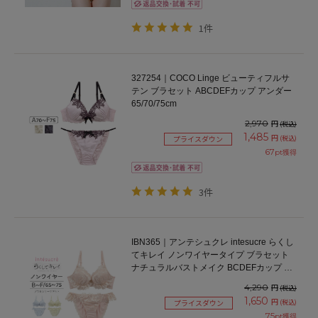
1件
327254｜COCO Linge ビューティフルサ
テン ブラセット ABCDEFカップ アンダー
65/70/75cm
2,970
円
(税込)
1,485
円
(税込)
プライスダウン
67
pt獲得
3件
IBN365｜アンテシュクレ intesucre らくし
てキレイ ノンワイヤータイプ ブラセット
ナチュラルバストメイク BCDEFカップ ア
ンダー65/70/75cm
4,290
円
(税込)
1,650
円
(税込)
プライスダウン
75
pt獲得