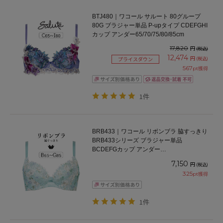
BTJ480｜ワコール サルート 80グループ
80G ブラジャー単品 P-upタイプ CDEFGHI
カップ アンダー65/70/75/80/85cm
17,820
円
(税込)
12,474
円
(税込)
プライスダウン
567
pt獲得
1件
BRB433｜ワコール リボンブラ 脇すっきり
BRB433シリーズ ブラジャー単品
BCDEFGカップ アンダー
65/70/75/80/85cm
7,150
円
(税込)
325
pt獲得
1件