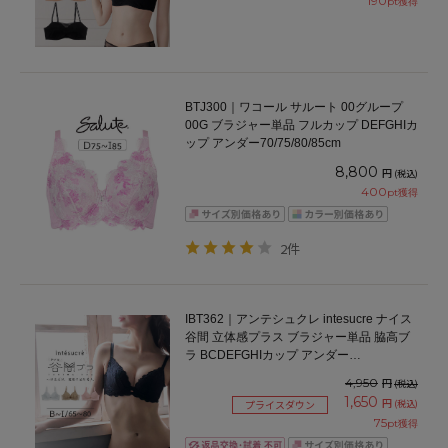
190
pt獲得
BTJ300｜ワコール サルート 00グループ
00G ブラジャー単品 フルカップ DEFGHIカ
ップ アンダー70/75/80/85cm
8,800
円
(税込)
400
pt獲得
2件
IBT362｜アンテシュクレ intesucre ナイス
谷間 立体感プラス ブラジャー単品 脇高ブ
ラ BCDEFGHIカップ アンダー
65/70/75/80cm
4,950
円
(税込)
1,650
円
(税込)
プライスダウン
75
pt獲得