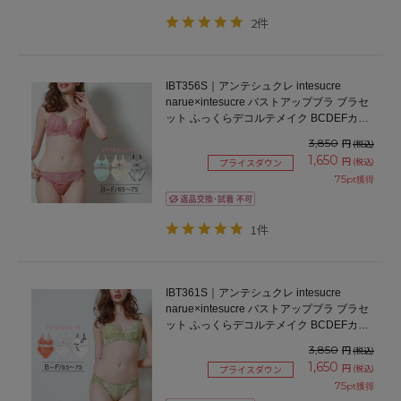
2件
IBT356S｜アンテシュクレ intesucre
narue×intesucre バストアップブラ ブラセ
ット ふっくらデコルテメイク BCDEFカッ
プ アンダー65/70/75cm
3,850
円
(税込)
1,650
円
(税込)
プライスダウン
75
pt獲得
1件
IBT361S｜アンテシュクレ intesucre
narue×intesucre バストアップブラ ブラセ
ット ふっくらデコルテメイク BCDEFカッ
プ アンダー65/70/75cm
3,850
円
(税込)
1,650
円
(税込)
プライスダウン
75
pt獲得