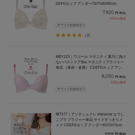
DEFGカップ アンダー70/75/80/85cm
7,920
円
(税込)
360
pt獲得
1件
MBY215｜ワコール マタニティ 重力に負け
ないバストケアBra マタニティブラジャー
単品 （産前・産後） CDEFGカップ アンダ
ー65/70/75/80cm
8,030
円
(税込)
365
pt獲得
IBT377｜アンテシュクレ intesucre なでし
こブラ ブラジャー単品 サイドすっきりメ
イク CDEFGカップ アンダー65/70/75cm
3,190
円
(税込)