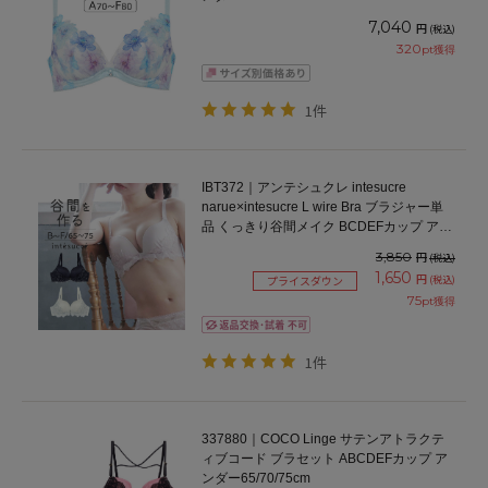
7,040
円
(税込)
320
pt獲得
1件
IBT372｜アンテシュクレ intesucre
narue×intesucre L wire Bra ブラジャー単
品 くっきり谷間メイク BCDEFカップ アン
ダー65/70/75cm
3,850
円
(税込)
1,650
円
(税込)
プライスダウン
75
pt獲得
1件
337880｜COCO Linge サテンアトラクテ
ィブコード ブラセット ABCDEFカップ ア
ンダー65/70/75cm