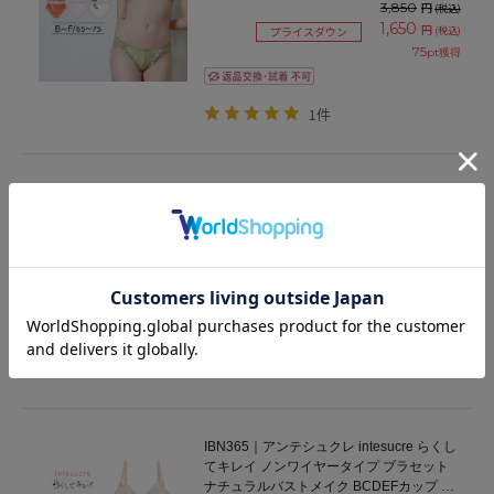
3,850
円
(税込)
1,650
円
(税込)
プライスダウン
75
pt獲得
1件
327254｜COCO Linge ビューティフルサ
テン ブラセット ABCDEFカップ アンダー
65/70/75cm
2,970
円
(税込)
1,485
円
(税込)
プライスダウン
67
pt獲得
3件
IBN365｜アンテシュクレ intesucre らくし
てキレイ ノンワイヤータイプ ブラセット
ナチュラルバストメイク BCDEFカップ ア