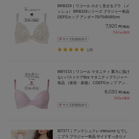
BRB329｜ワコール 小さく見せるブラ （メ
ッシュ） BRB329シリーズ ブラジャー単品
DEFGカップ アンダー70/75/80/85cm
7,920
円
(税込)
360
pt獲得
1件
MBY215｜ワコール マタニティ 重力に負け
ないバストケアBra マタニティブラジャー
単品 （産前・産後） CDEFGカップ アンダ
ー65/70/75/80cm
8,030
円
(税込)
365
pt獲得
IBT377｜アンテシュクレ intesucre なでし
こブラ ブラジャー単品 サイドすっきりメ