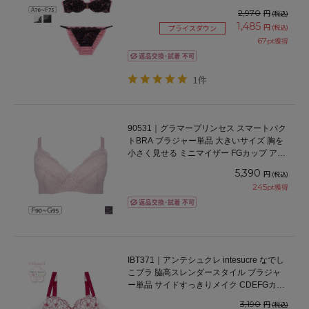
2,970
円
(税込)
1,485
円
(税込)
プライスダウン
67
pt獲得
1件
90531｜グラマープリンセス スマートパク
トBRA ブラジャー単品 大きいサイズ 胸を
小さく見せる ミニマイザー FGカップ アン
ダー90/95cm
5,390
円
(税込)
245
pt獲得
IBT371｜アンテシュクレ intesucre なでし
こブラ 脇高スレンダースタイル ブラジャ
ー単品 サイドすっきりメイク CDEFGカッ
プ アンダー65/70/75cm
3,190
円
(税込)