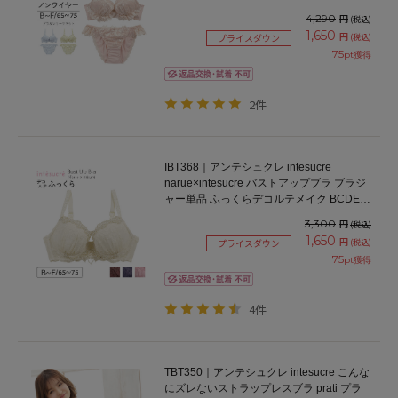
ンダー65/70/75cm
4,290
円
(税込)
1,650
円
(税込)
プライスダウン
75
pt獲得
2件
IBT368｜アンテシュクレ intesucre
narue×intesucre バストアップブラ ブラジ
ャー単品 ふっくらデコルテメイク BCDEF
カップ
3,300
円
(税込)
1,650
円
(税込)
プライスダウン
75
pt獲得
4件
TBT350｜アンテシュクレ intesucre こんな
にズレないストラップレスブラ prati プラ