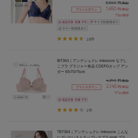
3,300
円
(税込)
1,650
円
(税込)
プライスダウン
75
pt獲得
18件
IBT363｜アンテシュクレ intesucre なでし
こブラ ブラジャー単品 CDEFGカップ アン
ダー 65/70/75cm
4,290
円
(税込)
2,145
円
(税込)
プライスダウン
97
pt獲得
1件
TBT364｜アンテシュクレ intesucre こんな
にズレないストラップレスブラ prati プラ