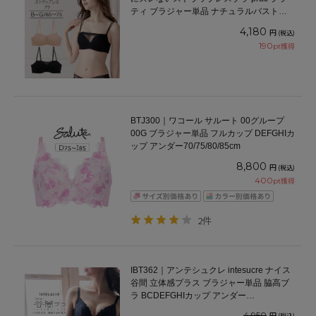
ティ ブラジャー単品 ナチュラルバストメ
イク BCDEFGカップ アンダー65/70/75cm
4,180
円
(税込)
190
pt獲得
BTJ300｜ワコール サルート 00グループ
00G ブラジャー単品 フルカップ DEFGHIカ
ップ アンダー70/75/80/85cm
8,800
円
(税込)
400
pt獲得
2件
IBT362｜アンテシュクレ intesucre ナイス
谷間 立体感プラス ブラジャー単品 脇高ブ
ラ BCDEFGHIカップ アンダー
65/70/75/80cm
4,950
円
(税込)