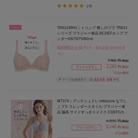
1件
TR631WHU｜トリンプ 癒しのブラ TR631
SALE
シリーズ ブラジャー単品 BCDEFカップ ア
ンダー65/70/75/80cm
期間限定お値下げ～9/11金)23:59ま
で♪
7,150
円
(税込)
2,261
円
(税込)
プライスダウン
102
pt獲得
IBT379｜アンテシュクレ intesucre なでし
こブラ スレンダースタイル ブラジャー単
品 脇高 サイドすっきりメイク CDEFGカッ
プ アンダー65/70/75cm
4,290
円
(税込)
2,145
円
(税込)
プライスダウン
97
pt獲得