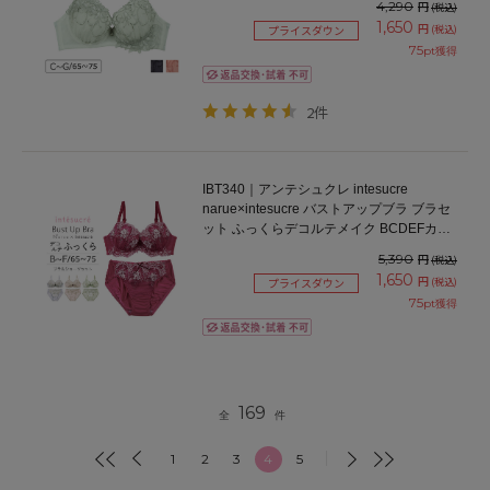
4,290
円
(税込)
1,650
円
(税込)
プライスダウン
75
pt獲得
2件
IBT340｜アンテシュクレ intesucre
narue×intesucre バストアップブラ ブラセ
ット ふっくらデコルテメイク BCDEFカッ
プ アンダー65/70/75cm
5,390
円
(税込)
1,650
円
(税込)
プライスダウン
75
pt獲得
169
全
件
1
2
3
4
5