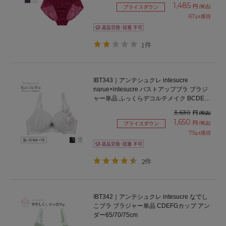
1,485
円
(税込)
プライスダウン
67
pt獲得
1件
IBT343｜アンテシュクレ intesucre
narue×intesucre バストアップブラ ブラジ
ャー単品 ふっくらデコルテメイク BCDEF
カップ アンダー65/70/75cm
3,630
円
(税込)
1,650
円
(税込)
プライスダウン
75
pt獲得
2件
IBT342｜アンテシュクレ intesucre なでし
こブラ ブラジャー単品 CDEFGカップ アン
ダー65/70/75cm