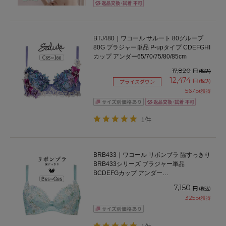
BTJ480｜ワコール サルート 80グループ
80G ブラジャー単品 P-upタイプ CDEFGHI
カップ アンダー65/70/75/80/85cm
17,820
円
(税込)
12,474
円
(税込)
プライスダウン
567
pt獲得
1件
BRB433｜ワコール リボンブラ 脇すっきり
BRB433シリーズ ブラジャー単品
BCDEFGカップ アンダー
65/70/75/80/85cm
7,150
円
(税込)
325
pt獲得