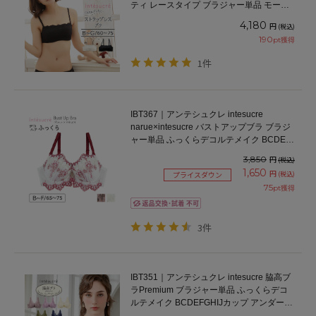
ティ レースタイプ ブラジャー単品 モール
ドカップ BCDEFGカップ アンダー
4,180
円
(税込)
60/65/70/75cm
190
pt獲得
1件
IBT367｜アンテシュクレ intesucre
narue×intesucre バストアップブラ ブラジ
ャー単品 ふっくらデコルテメイク BCDEF
カップ
3,850
円
(税込)
1,650
円
(税込)
プライスダウン
75
pt獲得
3件
IBT351｜アンテシュクレ intesucre 脇高ブ
ラPremium ブラジャー単品 ふっくらデコ
ルテメイク BCDEFGHIJカップ アンダー
65/70/75/80cm