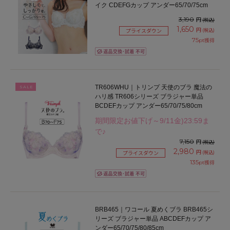
イク CDEFGカップ アンダー65/70/75cm
3,190
円
(税込)
1,650
円
(税込)
プライスダウン
75
pt獲得
TR606WHU｜トリンプ 天使のブラ 魔法の
SALE
ハリ感 TR606シリーズ ブラジャー単品
BCDEFカップ アンダー65/70/75/80cm
期間限定お値下げ～9/11金)23:59ま
で♪
7,150
円
(税込)
2,980
円
(税込)
プライスダウン
135
pt獲得
BRB465｜ワコール 夏めくブラ BRB465シ
リーズ ブラジャー単品 ABCDEFカップ ア
ンダー65/70/75/80/85cm