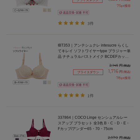
75
pt獲得
3件
IBT353｜アンテシュクレ intesucre らくし
てキレイ ソフトワイヤーtype ブラジャー単
品 ナチュラルバストメイク BCDEFカップ
アンダー65/70/75cm
2,145
円
(税込)
1,716
円
(税込)
プライスダウン
78
pt獲得
1件
337864｜COCO Linge センシュアルレー
スアップ ブラセット 全3色 B・C・D・E・
Fカップ/アンダー65・70・75cm
2,970
円
(税込)