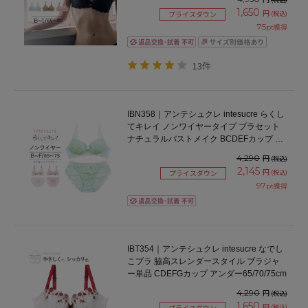
1,650
円
(税込)
プライスダウン
75
pt獲得
13件
IBN358｜アンテシュクレ intesucre らくし
てキレイ ノンワイヤータイプ ブラセット
ナチュラルバストメイク BCDEFカップ ア
ンダー65/70/75cm
4,290
円
(税込)
2,145
円
(税込)
プライスダウン
97
pt獲得
IBT354｜アンテシュクレ intesucre なでし
こブラ 脇高スレンダースタイル ブラジャ
ー単品 CDEFGカップ アンダー65/70/75cm
4,290
円
(税込)
1,650
円
(税込)
プライスダウン