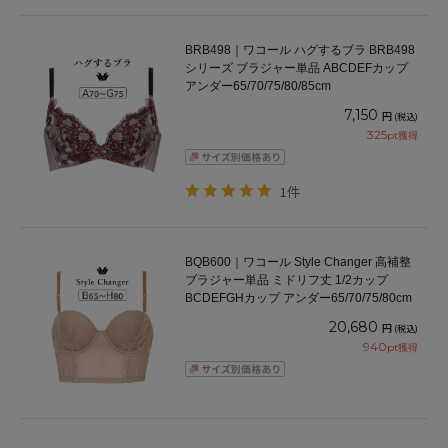
BRB498｜ワコール ハグするブラ BRB498
シリーズ ブラジャー単品 ABCDEFカップ
アンダー65/70/75/80/85cm
7,150
円
(税込)
325
pt獲得
1件
BQB600｜ワコール Style Changer 高補整
ブラジャー単品 ミドリフ丈 1/2カップ
BCDEFGHカップ アンダー65/70/75/80cm
20,680
円
(税込)
940
pt獲得