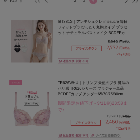
169
1
2
3
4
5
全
件
IBT381S｜アンテシュクレ intesucre 毎日
フィットブラ ぴったり丸胸タイプ ブラセ
ット ナチュラルバストメイク BCDEFカッ
プ アンダー65/70/75cm
3,960
円
(税込)
2,772
円
(税込)
プライスダウン
126
pt獲得
TR626WHU｜トリンプ 天使のブラ 魔法の
SALE
ハリ感 TR626シリーズ ブラジャー単品
BCDEFカップ アンダー65/70/75/80cm
期間限定お値下げ～9/11金)23:59ま
で♪
6,600
円
(税込)
2,480
円
(税込)
プライスダウン
112
pt獲得