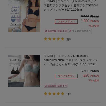
IBT344S｜アンテシュクレ intesucre ナイ
ス谷間ブラ ブラセット 脇高ブラ CDEFGHI
カップ アンダー 65/70/126cm
3,300
円
(税込)
1,650
円
(税込)
プライスダウン
75
pt獲得
2件
IBT375｜アンテシュクレ intesucre
narue×intesucre バストアップブラ ブラジ
ャー単品 ふっくらデコルテメイク BCDEF
カップ アンダー60/65/70/75cm
3,300
円
(税込)
1,650
円
(税込)
プライスダウン
75
pt獲得
1件