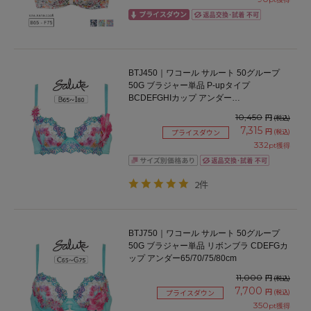
BTJ450｜ワコール サルート 50グループ
50G ブラジャー単品 P-upタイプ
BCDEFGHIカップ アンダー
65/70/75/80/85cm
10,450
円
(税込)
7,315
円
(税込)
プライスダウン
332
pt獲得
2件
BTJ750｜ワコール サルート 50グループ
50G ブラジャー単品 リボンブラ CDEFGカ
ップ アンダー65/70/75/80cm
11,000
円
(税込)
7,700
円
(税込)
プライスダウン
350
pt獲得