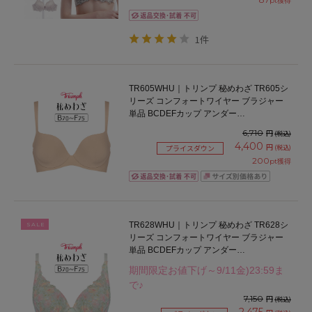
pt獲得
1件
TR605WHU｜トリンプ 秘めわざ TR605シ
リーズ コンフォートワイヤー ブラジャー
単品 BCDEFカップ アンダー
65/70/75/80cm
6,710
円
(税込)
4,400
円
(税込)
プライスダウン
200
pt獲得
TR628WHU｜トリンプ 秘めわざ TR628シ
SALE
リーズ コンフォートワイヤー ブラジャー
単品 BCDEFカップ アンダー
65/70/75/80cm
期間限定お値下げ～9/11金)23:59ま
で♪
7,150
円
(税込)