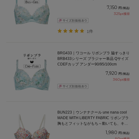
65/70/75/80/85cm
7,150
円
(税込)
325
pt獲得
1件
BRG433｜ワコール リボンブラ 脇すっきり
BRB433シリーズ ブラジャー単品 Qサイズ
CDEFカップ アンダー90/95/100cm
7,920
円
(税込)
360
pt獲得
BUN223｜ウンナナクール une nana cool
MADE WITH LIBERTY FABRIC リボンブラ
胸もとフィットながもち～動いても、キレ
イはつづく～ ブラジャー単品 BCDEFFカ
1,980
円
(税込)
ップ アンダー 65/70/75cm
90
pt獲得