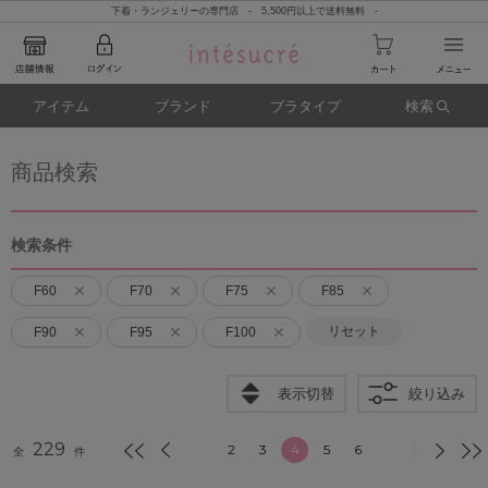
下着・ランジェリーの専門店 - 5,500円以上で送料無料 -
アイテム
ブランド
ブラタイプ
検索
商品検索
検索条件
F60
F70
F75
F85
リセット
F90
F95
F100
表示切替
絞り込み
229
2
3
4
5
6
全
件