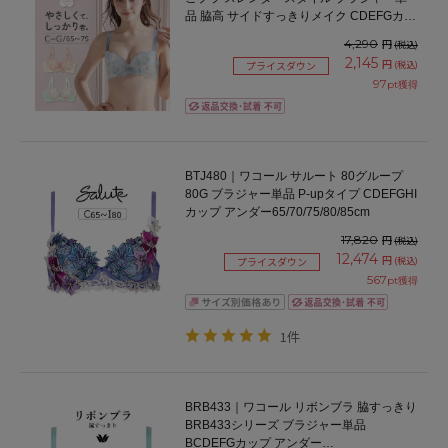
品 脇高 サイドすっきりメイク CDEFGカッ
プ アンダー65/70/75cm
4,290
円
(税込)
2,145
円
(税込)
プライスダウン
97
pt獲得
BTJ480｜ワコール サルート 80グループ
80G ブラジャー単品 P-upタイプ CDEFGHI
カップ アンダー65/70/75/80/85cm
17,820
円
(税込)
12,474
円
(税込)
プライスダウン
567
pt獲得
1件
BRB433｜ワコール リボンブラ 脇すっきり
BRB433シリーズ ブラジャー単品
BCDEFGカップ アンダー