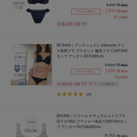
3,190
円
(税込)
1,914
円
(税込)
プライスダウン
87
pt獲得
IBT344S｜アンテシュクレ intesucre ナイ
ス谷間ブラ ブラセット 脇高ブラ CDEFGHI
カップ アンダー 65/70/85cm
3,300
円
(税込)
1,650
円
(税込)
プライスダウン
75
pt獲得
2件
BFA395｜ワコール ナチュラルメイクブラ
旧ラゼ 95G ブラジャー単品 CDEFGHIカッ
プ アンダー70/75/80/85cm
9,130
円
(税込)