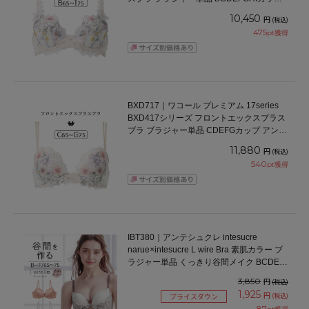
アンダー65/70/75/80/85cm
10,450
円
(税込)
475
pt獲得
BXD717｜ワコール プレミアム 17series
BXD417シリーズ フロントエックスプラス
ブラ ブラジャー単品 CDEFGカップ アンダ
ー65/70/75cm
11,880
円
(税込)
540
pt獲得
IBT380｜アンテシュクレ intesucre
narue×intesucre L wire Bra 素肌カラー ブ
ラジャー単品 くっきり谷間メイク BCDEF
カップ アンダー65/70/75cm
3,850
円
(税込)
1,925
円
(税込)
プライスダウン
87