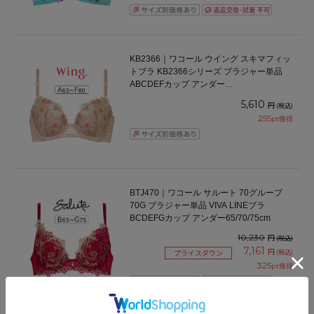
KB2366｜ワコール ウイング スキマフィッ
トブラ KB2366シリーズ ブラジャー単品
ABCDEFカップ アンダー
65/70/75/80/85cm
5,610
円
(税込)
255
pt獲得
BTJ470｜ワコール サルート 70グループ
70G ブラジャー単品 VIVA LINEブラ
BCDEFGカップ アンダー65/70/75cm
10,230
円
(税込)
7,161
円
(税込)
プライスダウン
325
pt獲得