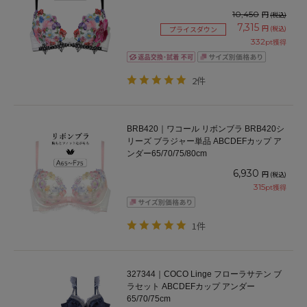
10,450
円
(税込)
7,315
円
(税込)
プライスダウン
332
pt獲得
2件
BRB420｜ワコール リボンブラ BRB420シ
リーズ ブラジャー単品 ABCDEFカップ ア
ンダー65/70/75/80cm
6,930
円
(税込)
315
pt獲得
1件
327344｜COCO Linge フローラサテン ブ
ラセット ABCDEFカップ アンダー
65/70/75cm