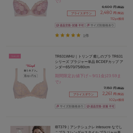
で♪
6,600
円
(税込)
2,480
円
(税込)
プライスダウン
112
pt獲得
1件
TR631WHU｜トリンプ 癒しのブラ TR631
SALE
シリーズ ブラジャー単品 BCDEFカップ ア
ンダー65/70/75/80cm
期間限定お値下げ～9/11金)23:59ま
で♪
7,150
円
(税込)
2,261
円
(税込)
プライスダウン
102
pt獲得
IBT379｜アンテシュクレ intesucre なでし
こブラ スレンダースタイル ブラジャー単