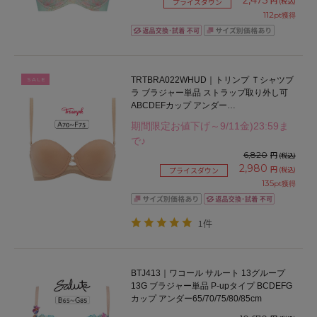
2,475
円
(税込)
プライスダウン
112
pt獲得
TRTBRA022WHUD｜トリンプ Ｔシャツブ
SALE
ラ ブラジャー単品 ストラップ取り外し可
ABCDEFカップ アンダー
65/70/75/80/85cm
期間限定お値下げ～9/11金)23:59ま
で♪
6,820
円
(税込)
2,980
円
(税込)
プライスダウン
135
pt獲得
1件
BTJ413｜ワコール サルート 13グループ
13G ブラジャー単品 P-upタイプ BCDEFG
カップ アンダー65/70/75/80/85cm