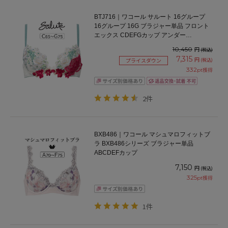
BTJ716｜ワコール サルート 16グループ
16グループ 16G ブラジャー単品 フロント
エックス CDEFGカップ アンダー
65/70/75cm
10,450
円
(税込)
7,315
円
(税込)
プライスダウン
332
pt獲得
2件
BXB486｜ワコール マシュマロフィットブ
ラ BXB486シリーズ ブラジャー単品
ABCDEFカップ
7,150
円
(税込)
325
pt獲得
1件