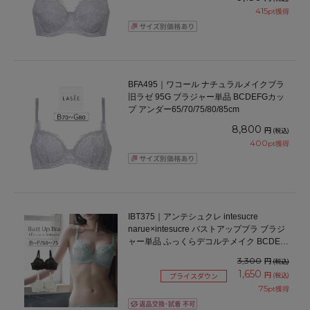
415
pt獲得
BFA495｜ワコール ナチュラルメイクブラ
旧ラゼ 95G ブラジャー単品 BCDEFGカッ
プ アンダー65/70/75/80/85cm
8,800
円
(税込)
400
pt獲得
IBT375｜アンテシュクレ intesucre
narue×intesucre バストアップブラ ブラジ
ャー単品 ふっくらデコルテメイク BCDEF
カップ アンダー60/65/70/75cm
3,300
円
(税込)
1,650
円
(税込)
プライスダウン
75
pt獲得