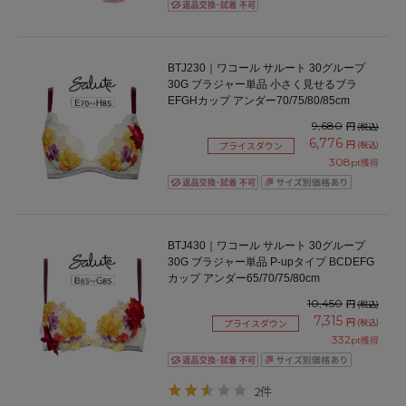
BTJ230｜ワコール サルート 30グループ
30G ブラジャー単品 小さく見せるブラ
EFGHカップ アンダー70/75/80/85cm
9,680
円
(税込)
6,776
円
(税込)
プライスダウン
308
pt獲得
BTJ430｜ワコール サルート 30グループ
30G ブラジャー単品 P-upタイプ BCDEFG
カップ アンダー65/70/75/80cm
10,450
円
(税込)
7,315
円
(税込)
プライスダウン
332
pt獲得
2件