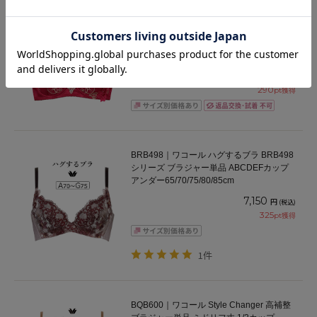
BTJ770｜ワコール サルート 70グループ
70G ブラジャー単品 女優Bra BCDEFGHIカ
ップ アンダー65/70/75/80/85cm
9,130
円
(税込)
6,391
円
(税込)
プライスダウン
290
pt獲得
BRB498｜ワコール ハグするブラ BRB498
シリーズ ブラジャー単品 ABCDEFカップ
アンダー65/70/75/80/85cm
7,150
円
(税込)
325
pt獲得
1件
BQB600｜ワコール Style Changer 高補整