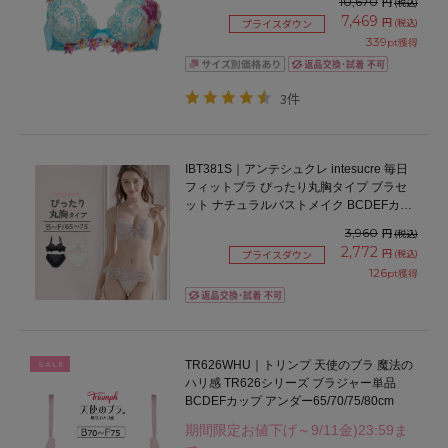
10,670
円
(税込)
7,469
円
(税込)
プライスダウン
339
pt獲得
3件
IBT381S｜アンテシュクレ intesucre 毎日
フィットブラ ぴったり丸胸タイプ ブラセ
ット ナチュラルバストメイク BCDEFカッ
プ アンダー65/70/75cm
3,960
円
(税込)
2,772
円
(税込)
プライスダウン
126
pt獲得
TR626WHU｜トリンプ 天使のブラ 魔法の
SALE
ハリ感 TR626シリーズ ブラジャー単品
BCDEFカップ アンダー65/70/75/80cm
期間限定お値下げ～9/11金)23:59ま