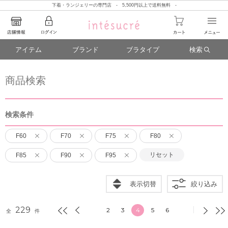
下着・ランジェリーの専門店 - 5,500円以上で送料無料 -
アイテム
ブランド
ブラタイプ
検索
商品検索
検索条件
F60
F70
F75
F80
リセット
F85
F90
F95
表示切替
絞り込み
229
2
3
4
5
6
全
件