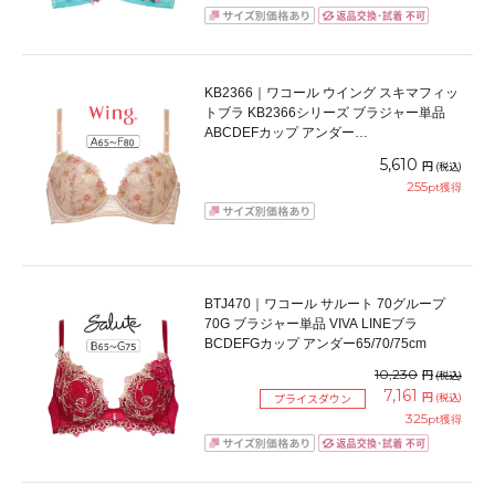
KB2366｜ワコール ウイング スキマフィッ
トブラ KB2366シリーズ ブラジャー単品
ABCDEFカップ アンダー
65/70/75/80/85cm
5,610
円
(税込)
255
pt獲得
BTJ470｜ワコール サルート 70グループ
70G ブラジャー単品 VIVA LINEブラ
BCDEFGカップ アンダー65/70/75cm
10,230
円
(税込)
7,161
円
(税込)
プライスダウン
325
pt獲得