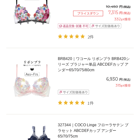
10,450
円
(税込)
7,315
円
(税込)
プライスダウン
332
pt獲得
2件
BRB420｜ワコール リボンブラ BRB420シ
リーズ ブラジャー単品 ABCDEFカップ ア
ンダー65/70/75/80cm
6,930
円
(税込)
315
pt獲得
1件
327344｜COCO Linge フローラサテン ブ
ラセット ABCDEFカップ アンダー
65/70/75cm