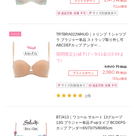
2,475
円
(税込)
プライスダウン
112
pt獲得
TRTBRA022WHUD｜トリンプ Ｔシャツブ
SALE
ラ ブラジャー単品 ストラップ取り外し可
ABCDEFカップ アンダー
65/70/75/80/85cm
期間限定お値下げ～9/11金)23:59ま
で♪
6,820
円
(税込)
2,980
円
(税込)
プライスダウン
135
pt獲得
1件
BTJ413｜ワコール サルート 13グループ
13G ブラジャー単品 P-upタイプ BCDEFG
カップ アンダー65/70/75/80/85cm