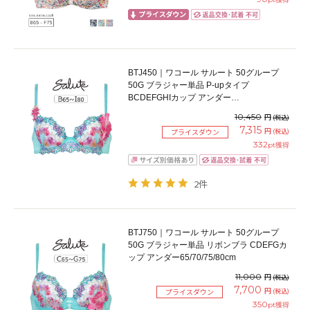
BTJ450｜ワコール サルート 50グループ
50G ブラジャー単品 P-upタイプ
BCDEFGHIカップ アンダー
65/70/75/80/85cm
10,450
円
(税込)
7,315
円
(税込)
プライスダウン
332
pt獲得
2件
BTJ750｜ワコール サルート 50グループ
50G ブラジャー単品 リボンブラ CDEFGカ
ップ アンダー65/70/75/80cm
11,000
円
(税込)
7,700
円
(税込)
プライスダウン
350
pt獲得