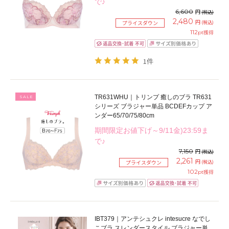
で♪
6,600
円
(税込)
2,480
円
(税込)
プライスダウン
112
pt獲得
1件
TR631WHU｜トリンプ 癒しのブラ TR631
SALE
シリーズ ブラジャー単品 BCDEFカップ ア
ンダー65/70/75/80cm
期間限定お値下げ～9/11金)23:59ま
で♪
7,150
円
(税込)
2,261
円
(税込)
プライスダウン
102
pt獲得
IBT379｜アンテシュクレ intesucre なでし
こブラ スレンダースタイル ブラジャー単