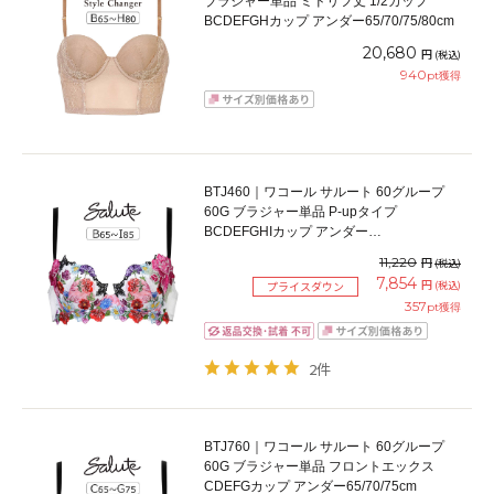
ブラジャー単品 ミドリフ丈 1/2カップ
BCDEFGHカップ アンダー65/70/75/80cm
20,680
円
(税込)
940
pt獲得
BTJ460｜ワコール サルート 60グループ
60G ブラジャー単品 P-upタイプ
BCDEFGHIカップ アンダー
65/70/75/80/85cm
11,220
円
(税込)
7,854
円
(税込)
プライスダウン
357
pt獲得
2件
BTJ760｜ワコール サルート 60グループ
60G ブラジャー単品 フロントエックス
CDEFGカップ アンダー65/70/75cm