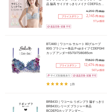
品 脇高 サイドすっきりメイク CDEFGカッ
プ アンダー65/70/75cm
4,290
円
(税込)
2,145
円
(税込)
プライスダウン
97
pt獲得
BTJ480｜ワコール サルート 80グループ
80G ブラジャー単品 P-upタイプ CDEFGHI
カップ アンダー65/70/75/80/85cm
17,820
円
(税込)
12,474
円
(税込)
プライスダウン
567
pt獲得
1件
BRB433｜ワコール リボンブラ 脇すっきり
BRB433シリーズ ブラジャー単品
BCDEFGカップ アンダー