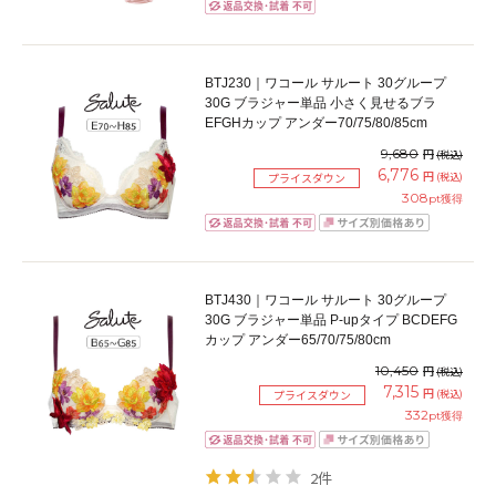
BTJ230｜ワコール サルート 30グループ
30G ブラジャー単品 小さく見せるブラ
EFGHカップ アンダー70/75/80/85cm
9,680
円
(税込)
6,776
円
(税込)
プライスダウン
308
pt獲得
BTJ430｜ワコール サルート 30グループ
30G ブラジャー単品 P-upタイプ BCDEFG
カップ アンダー65/70/75/80cm
10,450
円
(税込)
7,315
円
(税込)
プライスダウン
332
pt獲得
2件