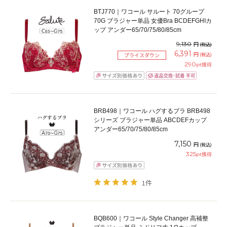
BTJ770｜ワコール サルート 70グループ
70G ブラジャー単品 女優Bra BCDEFGHIカ
ップ アンダー65/70/75/80/85cm
9,130
円
(税込)
6,391
円
(税込)
プライスダウン
290
pt獲得
BRB498｜ワコール ハグするブラ BRB498
シリーズ ブラジャー単品 ABCDEFカップ
アンダー65/70/75/80/85cm
7,150
円
(税込)
325
pt獲得
1件
BQB600｜ワコール Style Changer 高補整