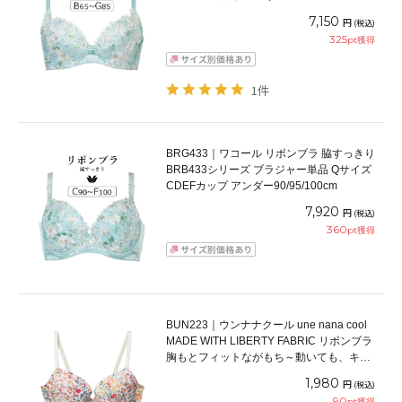
65/70/75/80/85cm
7,150
円
(税込)
325
pt獲得
1件
BRG433｜ワコール リボンブラ 脇すっきり
BRB433シリーズ ブラジャー単品 Qサイズ
CDEFカップ アンダー90/95/100cm
7,920
円
(税込)
360
pt獲得
BUN223｜ウンナナクール une nana cool
MADE WITH LIBERTY FABRIC リボンブラ
胸もとフィットながもち～動いても、キレ
イはつづく～ ブラジャー単品 BCDEFFカ
1,980
円
(税込)
ップ アンダー 65/70/75cm
90
pt獲得