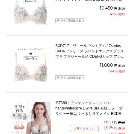
アンダー65/70/75/80/85cm
10,450
円
(税込)
475
pt獲得
BXD717｜ワコール プレミアム 17series
BXD417シリーズ フロントエックスプラス
ブラ ブラジャー単品 CDEFGカップ アンダ
ー65/70/75cm
11,880
円
(税込)
540
pt獲得
IBT380｜アンテシュクレ intesucre
narue×intesucre L wire Bra 素肌カラー ブ
ラジャー単品 くっきり谷間メイク BCDEF
カップ アンダー65/70/75cm
3,850
円
(税込)
1,925
円
(税込)
プライスダウン
87