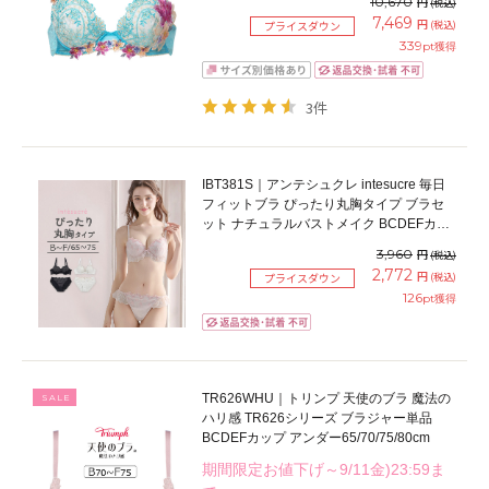
10,670
円
(税込)
7,469
円
(税込)
プライスダウン
339
pt獲得
3件
IBT381S｜アンテシュクレ intesucre 毎日
フィットブラ ぴったり丸胸タイプ ブラセ
ット ナチュラルバストメイク BCDEFカッ
プ アンダー65/70/75cm
3,960
円
(税込)
2,772
円
(税込)
プライスダウン
126
pt獲得
TR626WHU｜トリンプ 天使のブラ 魔法の
SALE
ハリ感 TR626シリーズ ブラジャー単品
BCDEFカップ アンダー65/70/75/80cm
期間限定お値下げ～9/11金)23:59ま