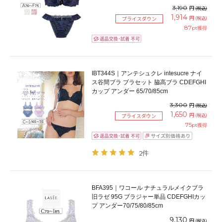
3,190
円
(税込)
1,914
円
(税込)
プライスダウン
87
pt獲得
IBT344S｜アンテシュクレ intesucre ナイ
ス谷間ブラ ブラセット 脇高ブラ CDEFGHI
カップ アンダー 65/70/85cm
3,300
円
(税込)
1,650
円
(税込)
プライスダウン
75
pt獲得
2件
BFA395｜ワコール ナチュラルメイクブラ
旧ラゼ 95G ブラジャー単品 CDEFGHIカッ
プ アンダー70/75/80/85cm
9,130
円
(税込)