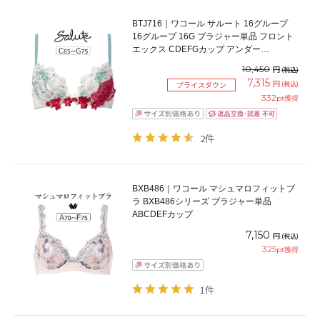
BTJ716｜ワコール サルート 16グループ
16グループ 16G ブラジャー単品 フロント
エックス CDEFGカップ アンダー
65/70/75cm
10,450
円
(税込)
7,315
円
(税込)
プライスダウン
332
pt獲得
2件
BXB486｜ワコール マシュマロフィットブ
ラ BXB486シリーズ ブラジャー単品
ABCDEFカップ
7,150
円
(税込)
325
pt獲得
1件