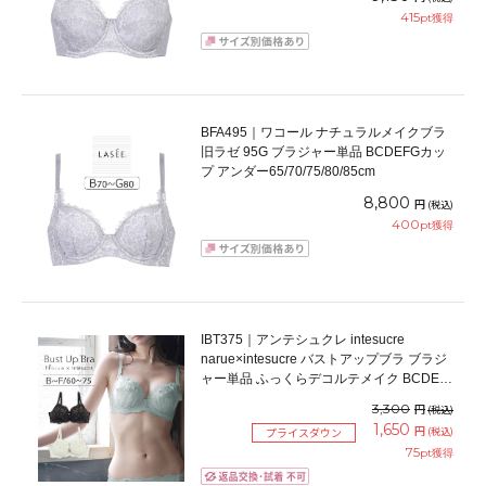
415
pt獲得
BFA495｜ワコール ナチュラルメイクブラ
旧ラゼ 95G ブラジャー単品 BCDEFGカッ
プ アンダー65/70/75/80/85cm
8,800
円
(税込)
400
pt獲得
IBT375｜アンテシュクレ intesucre
narue×intesucre バストアップブラ ブラジ
ャー単品 ふっくらデコルテメイク BCDEF
カップ アンダー60/65/70/75cm
3,300
円
(税込)
1,650
円
(税込)
プライスダウン
75
pt獲得