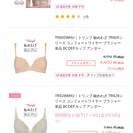
pt獲得
1件
TR605WHU｜トリンプ 秘めわざ TR605シ
リーズ コンフォートワイヤー ブラジャー
単品 BCDEFカップ アンダー
65/70/75/80cm
6,710
円
(税込)
4,400
円
(税込)
プライスダウン
200
pt獲得
TR628WHU｜トリンプ 秘めわざ TR628シ
SALE
リーズ コンフォートワイヤー ブラジャー
単品 BCDEFカップ アンダー
65/70/75/80cm
期間限定お値下げ～9/11金)23:59ま
で♪
7,150
円
(税込)