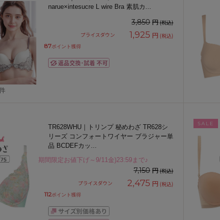
narue×intesucre L wire Bra 素肌カ
...
円
3,850
(税込)
1,925
円
プライスダウン
(税込)
87
ポイント獲得
1件
SALE
TR628WHU｜トリンプ 秘めわざ TR628シ
リーズ コンフォートワイヤー ブラジャー単
品 BCDEFカッ
...
期間限定お値下げ～9/11金)23:59まで♪
円
7,150
(税込)
2,475
円
プライスダウン
(税込)
112
ポイント獲得