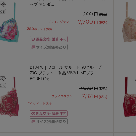
ップ アンダ
...
円
11,000
(税込)
7,700
円
プライスダウン
(税込)
350
ポイント獲得
BTJ470｜ワコール サルート 70グループ
70G ブラジャー単品 VIVA LINEブラ
BCDEFGカ
...
円
10,230
(税込)
7,161
円
プライスダウン
(税込)
325
ポイント獲得