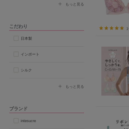
なで肩対応ブラ
セクシー
もっと見る
ストラップ付け替えOKブラ
モード
こだわり
ストラップレス
スポーティ
日本製
自然なシルエット
シンプル
インポート
丸みのあるシルエット
シルク
コットン
もっと見る
その他天然素材
ブランド
こだわり素材
intesucre