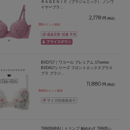
ＲＡＧＥＮＩＣ（ブラジェニック） ノンワ
イヤーブラ
...
2,178
円
(税込)
99
ポイント獲得
BXD717｜ワコール プレミアム 17series
BXD417シリーズ フロントエックスプラス
ブラ ブラジ
...
11,880
円
(税込)
540
ポイント獲得
TR605WHU｜トリンプ 秘めわざ TR605シ