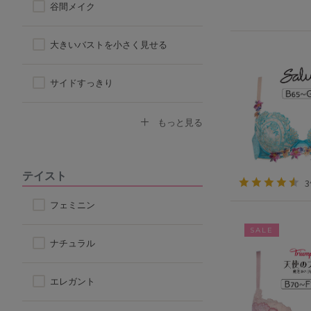
谷間メイク
ハーフトップ
大きいバストを小さく見せる
チューブブラ
サイドすっきり
ロングブラ
デコルテふっくら
もっと見る
脇高ブラ
ボリュームアップ
テイスト
4/5カップ
背中すっきり
フェミニン
SALE
アウターに響きにくい
ナチュラル
楽なつけ心地
エレガント