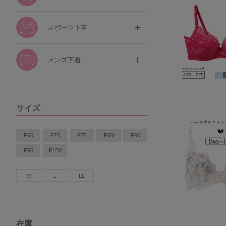
スポーツ下着
メンズ下着
サイズ
F60
F70
F75
F80
F90
F95
F100
M
L
LL
在庫