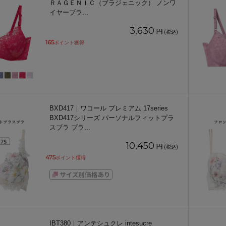
ＲＡＧＥＮＩＣ（ブラジェニック） ノンワ
イヤーブラ
...
3,630
円
(税込)
165
ポイント獲得
BXD417｜ワコール プレミアム 17series
BXD417シリーズ パーソナルフィットプラ
スブラ ブラ
...
10,450
円
(税込)
475
ポイント獲得
IBT380｜アンテシュクレ intesucre