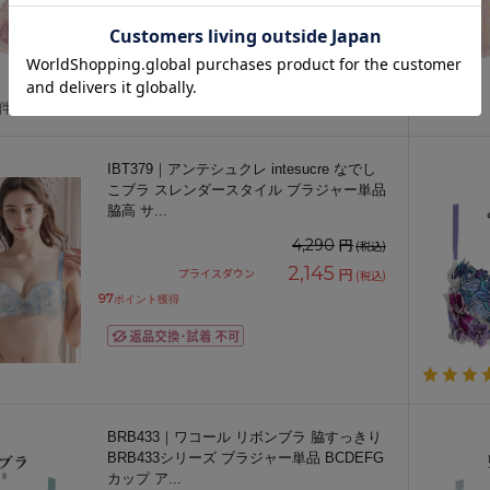
2,480
円
プライスダウン
(税込)
112
ポイント獲得
1件
IBT379｜アンテシュクレ intesucre なでし
こブラ スレンダースタイル ブラジャー単品
脇高 サ
...
円
4,290
(税込)
2,145
円
プライスダウン
(税込)
97
ポイント獲得
BRB433｜ワコール リボンブラ 脇すっきり
BRB433シリーズ ブラジャー単品 BCDEFG
カップ ア
...