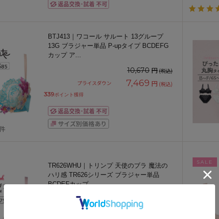
BTJ413｜ワコール サルート 13グループ
13G ブラジャー単品 P-upタイプ BCDEFG
カップ ア
...
円
10,670
(税込)
7,469
円
プライスダウン
(税込)
339
ポイント獲得
3件
SALE
TR626WHU｜トリンプ 天使のブラ 魔法の
ハリ感 TR626シリーズ ブラジャー単品
BCDEFカップ
...
期間限定お値下げ～9/11金)23:59まで♪
円
6,600
(税込)