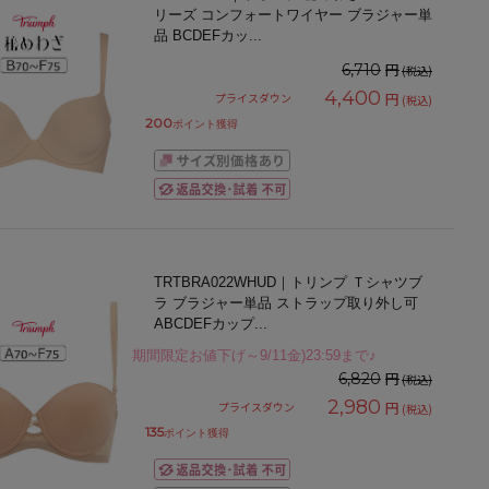
リーズ コンフォートワイヤー ブラジャー単
品 BCDEFカッ
...
円
6,710
(税込)
4,400
円
プライスダウン
(税込)
200
ポイント獲得
TRTBRA022WHUD｜トリンプ Ｔシャツブ
ラ ブラジャー単品 ストラップ取り外し可
ABCDEFカップ
...
期間限定お値下げ～9/11金)23:59まで♪
円
6,820
(税込)
2,980
円
プライスダウン
(税込)
135
ポイント獲得