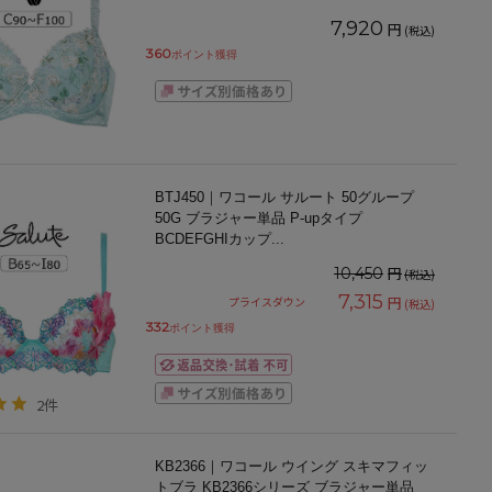
7,920
円
(税込)
360
ポイント獲得
BTJ450｜ワコール サルート 50グループ
50G ブラジャー単品 P-upタイプ
BCDEFGHIカップ
...
円
10,450
(税込)
7,315
円
プライスダウン
(税込)
332
ポイント獲得
2件
KB2366｜ワコール ウイング スキマフィッ
トブラ KB2366シリーズ ブラジャー単品