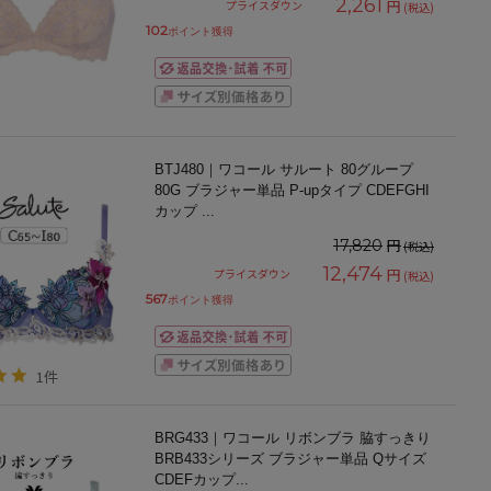
2,261
円
プライスダウン
(税込)
102
ポイント獲得
BTJ480｜ワコール サルート 80グループ
80G ブラジャー単品 P-upタイプ CDEFGHI
カップ
...
円
17,820
(税込)
12,474
円
プライスダウン
(税込)
567
ポイント獲得
1件
BRG433｜ワコール リボンブラ 脇すっきり
BRB433シリーズ ブラジャー単品 Qサイズ
CDEFカップ
...