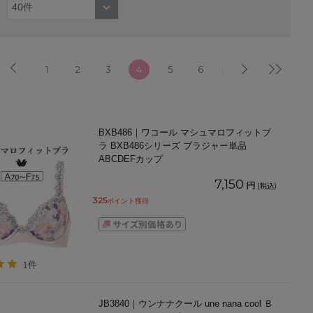
1
2
3
4
5
6
BXB486｜ワコール マシュマロフィットブ
ラ BXB486シリーズ ブラジャー単品
ABCDEFカップ
7,150
円
(税込)
325
ポイント獲得
1件
JB3840｜ウンナナクール une nana cool Ｂ