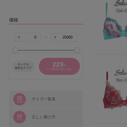
DOMESTIC UNDER
価格
VIAGE
COCO Linge
~
グラマープリンセス
229
すべての
件
パナシェ
条件をクリア
この条件で絞り込む
キャラクター
シシフィーユ
サイズ一覧表
ウンナナクール
正しい着け方