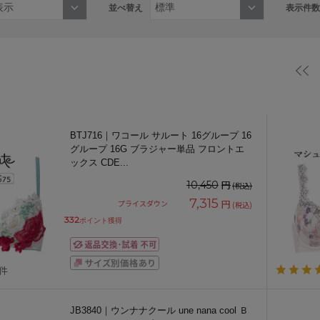
並べ替え
表示件数
BTJ716｜ワコール サルート 16グループ 16
グループ 16G ブラジャー単品 フロントエ
ックス CDE
...
円
10,450
(税込)
7,315
円
プライスダウン
(税込)
332
ポイント獲得
2件
JB3840｜ウンナナクール une nana cool Ｂ