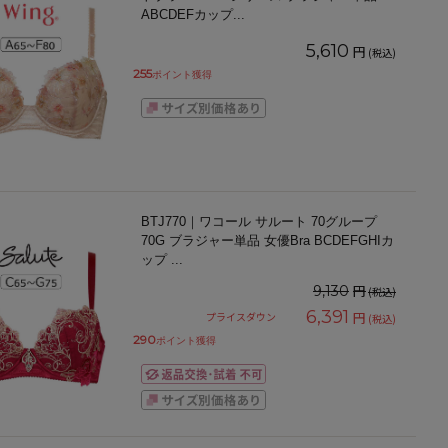
ABCDEFカップ
...
5,610
円
(税込)
255
ポイント獲得
BTJ770｜ワコール サルート 70グループ
70G ブラジャー単品 女優Bra BCDEFGHIカ
ップ
...
円
9,130
(税込)
6,391
円
プライスダウン
(税込)
290
ポイント獲得