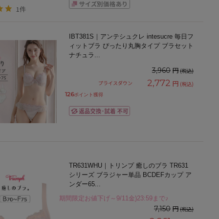
1件
IBT381S｜アンテシュクレ intesucre 毎日フ
ィットブラ ぴったり丸胸タイプ ブラセット
ナチュラ
...
円
3,960
(税込)
2,772
円
プライスダウン
(税込)
126
ポイント獲得
TR631WHU｜トリンプ 癒しのブラ TR631
シリーズ ブラジャー単品 BCDEFカップ ア
ンダー65
...
期間限定お値下げ～9/11金)23:59まで♪
円
7,150
(税込)