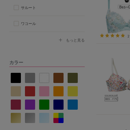
サルート
ワコール
トリンプ
もっと見る
アツギ
カラー
ヌーブラ
ナルエー
セントオードリー
La vie a deux