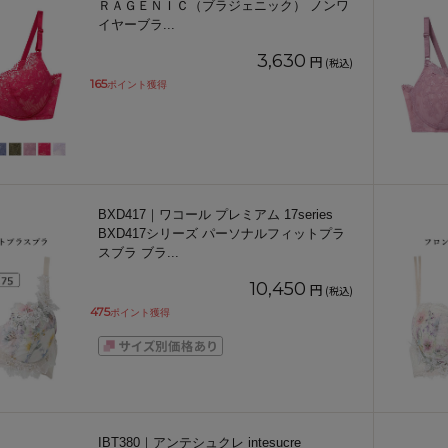
ＲＡＧＥＮＩＣ（ブラジェニック） ノンワ
イヤーブラ
...
3,630
円
(税込)
165
ポイント獲得
BXD417｜ワコール プレミアム 17series
BXD417シリーズ パーソナルフィットプラ
スブラ ブラ
...
10,450
円
(税込)
475
ポイント獲得
IBT380｜アンテシュクレ intesucre