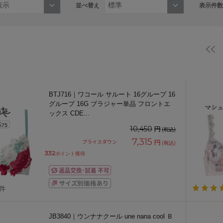
並べ替え
表示件数
BTJ716｜ワコール サルート 16グループ 16
グループ 16G ブラジャー単品 フロントエ
ックス CDE
...
円
10,450
(税込)
7,315
円
プライスダウン
(税込)
332
ポイント獲得
2件
JB3840｜ウンナナクール une nana cool Ｂ