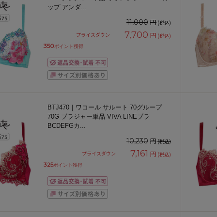
ップ アンダ
...
円
11,000
(税込)
7,700
円
プライスダウン
(税込)
350
ポイント獲得
BTJ470｜ワコール サルート 70グループ
70G ブラジャー単品 VIVA LINEブラ
BCDEFGカ
...
円
10,230
(税込)
7,161
円
プライスダウン
(税込)
325
ポイント獲得