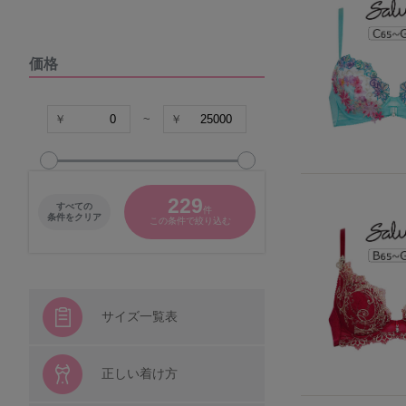
DOMESTIC UNDER
価格
VIAGE
COCO Linge
~
グラマープリンセス
229
すべての
件
パナシェ
条件をクリア
この条件で絞り込む
キャラクター
シシフィーユ
サイズ一覧表
ウンナナクール
正しい着け方