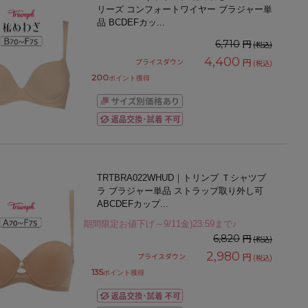
リーズ コンフォートワイヤー ブラジャー単
品 BCDEFカッ
...
円
6,710
(税込)
4,400
円
プライスダウン
(税込)
200
ポイント獲得
TRTBRA022WHUD｜トリンプ Ｔシャツブ
ラ ブラジャー単品 ストラップ取り外し可
ABCDEFカップ
...
期間限定お値下げ～9/11金)23:59まで♪
円
6,820
(税込)
2,980
円
プライスダウン
(税込)
135
ポイント獲得