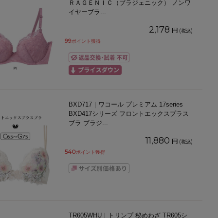
ＲＡＧＥＮＩＣ（ブラジェニック） ノンワ
イヤーブラ
...
2,178
円
(税込)
99
ポイント獲得
BXD717｜ワコール プレミアム 17series
BXD417シリーズ フロントエックスプラス
ブラ ブラジ
...
11,880
円
(税込)
540
ポイント獲得
TR605WHU｜トリンプ 秘めわざ TR605シ