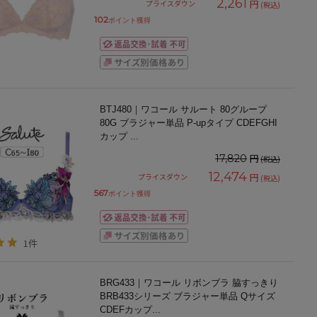
2,261
円
プライスダウン
(税込)
102
ポイント獲得
BTJ480｜ワコール サルート 80グループ
80G ブラジャー単品 P-upタイプ CDEFGHI
カップ
...
円
17,820
(税込)
12,474
円
プライスダウン
(税込)
567
ポイント獲得
1件
BRG433｜ワコール リボンブラ 脇すっきり
BRB433シリーズ ブラジャー単品 Qサイズ
CDEFカップ
...