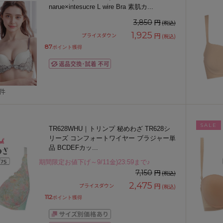
narue×intesucre L wire Bra 素肌カ
...
円
3,850
(税込)
1,925
円
プライスダウン
(税込)
87
ポイント獲得
1件
SALE
TR628WHU｜トリンプ 秘めわざ TR628シ
リーズ コンフォートワイヤー ブラジャー単
品 BCDEFカッ
...
期間限定お値下げ～9/11金)23:59まで♪
円
7,150
(税込)
2,475
円
プライスダウン
(税込)
112
ポイント獲得