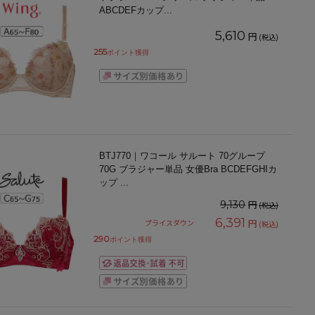
ABCDEFカップ
...
5,610
円
(税込)
255
ポイント獲得
BTJ770｜ワコール サルート 70グループ
70G ブラジャー単品 女優Bra BCDEFGHIカ
ップ
...
円
9,130
(税込)
6,391
円
プライスダウン
(税込)
290
ポイント獲得