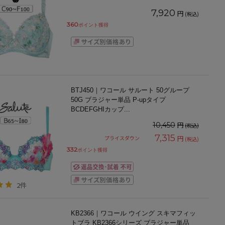
7,920
円
(税込)
360
ポイント獲得
BTJ450｜ワコール サルート 50グループ
50G ブラジャー単品 P-upタイプ
BCDEFGHIカップ
...
円
10,450
(税込)
7,315
円
プライスダウン
(税込)
332
ポイント獲得
2件
KB2366｜ワコール ウイング スキマフィッ
トブラ KB2366シリーズ ブラジャー単品