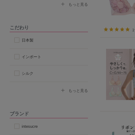
なで肩対応ブラ
セクシー
もっと見る
ストラップ付け替えOKブラ
モード
こだわり
ストラップレス
スポーティ
日本製
自然なシルエット
シンプル
インポート
丸みのあるシルエット
シルク
コットン
もっと見る
その他天然素材
ブランド
こだわり素材
intesucre