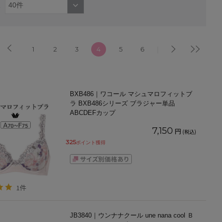
1
2
3
4
5
6
BXB486｜ワコール マシュマロフィットブ
ラ BXB486シリーズ ブラジャー単品
ABCDEFカップ
7,150
円
(税込)
325
ポイント獲得
1件
JB3840｜ウンナナクール une nana cool Ｂ