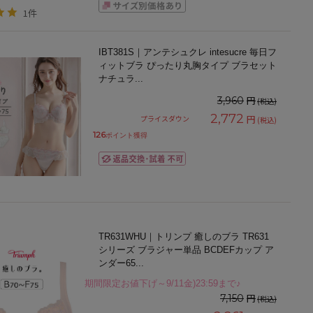
1件
IBT381S｜アンテシュクレ intesucre 毎日フ
ィットブラ ぴったり丸胸タイプ ブラセット
ナチュラ
...
円
3,960
(税込)
2,772
円
プライスダウン
(税込)
126
ポイント獲得
TR631WHU｜トリンプ 癒しのブラ TR631
シリーズ ブラジャー単品 BCDEFカップ ア
ンダー65
...
期間限定お値下げ～9/11金)23:59まで♪
円
7,150
(税込)