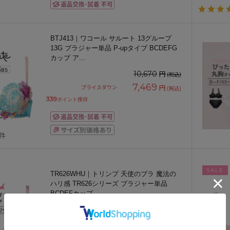
BTJ413｜ワコール サルート 13グループ
13G ブラジャー単品 P-upタイプ BCDEFG
カップ ア
...
円
10,670
(税込)
7,469
円
プライスダウン
(税込)
339
ポイント獲得
3件
SALE
TR626WHU｜トリンプ 天使のブラ 魔法の
ハリ感 TR626シリーズ ブラジャー単品
BCDEFカップ
...
期間限定お値下げ～9/11金)23:59まで♪
円
6,600
(税込)