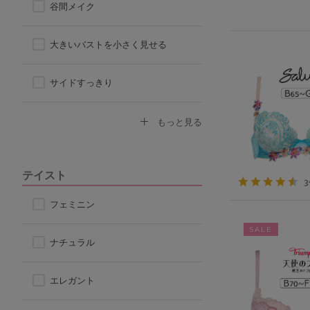
谷間メイク
ハーフトップ
大きいバストを小さく見せる
チューブブラ
サイドすっきり
ロングブラ
デコルテふっくら
もっと見る
脇高ブラ
ボリュームアップ
テイスト
4/5カップ
背中すっきり
フェミニン
SALE
アウターに響きにくい
ナチュラル
楽なつけ心地
エレガント