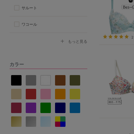
サルート
ワコール
トリンプ
もっと見る
アツギ
カラー
ヌーブラ
ナルエー
セントオードリー
La vie a deux