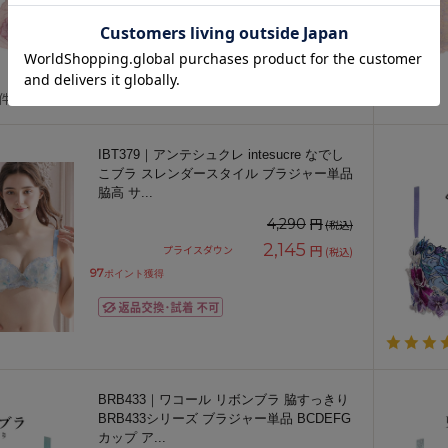
2,480
円
プライスダウン
(税込)
112
ポイント獲得
1件
IBT379｜アンテシュクレ intesucre なでし
こブラ スレンダースタイル ブラジャー単品
脇高 サ
...
円
4,290
(税込)
2,145
円
プライスダウン
(税込)
97
ポイント獲得
BRB433｜ワコール リボンブラ 脇すっきり
BRB433シリーズ ブラジャー単品 BCDEFG
カップ ア
...