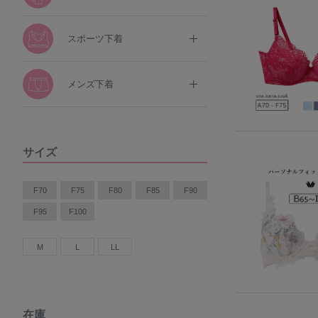
スポーツ下着
メンズ下着
サイズ
F70
F75
F80
F85
F90
F95
F100
M
L
LL
在庫