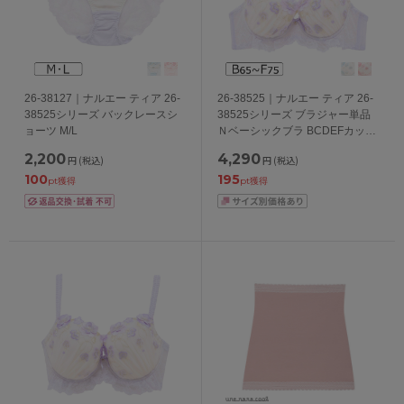
26-38127｜ナルエー ティア 26-
26-38525｜ナルエー ティア 26-
38525シリーズ バックレースシ
38525シリーズ ブラジャー単品
ョーツ M/L
Ｎベーシックブラ BCDEFカップ
アンダー65/70/75cm
2,200
4,290
円
(税込)
円
(税込)
100
195
pt獲得
pt獲得