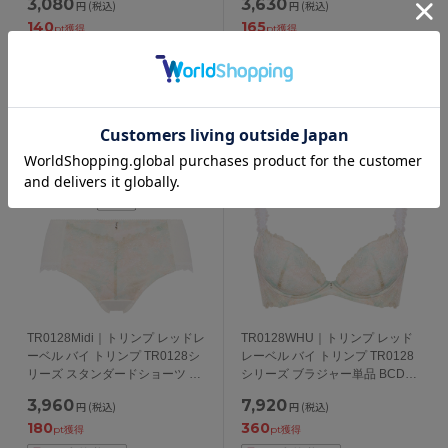
3,080
3,630
円
(税込)
円
(税込)
140
165
pt獲得
pt獲得
TR0128Midi｜トリンプ レッドレ
TR0128WHU｜トリンプ レッド
ーベル バイ トリンプ TR0128シ
レーベル バイ トリンプ TR0128
リーズ スタンダードショーツ ハ
シリーズ ブラジャー単品 BCDEF
イウエスト M/L/LL
カップ アンダー
3,960
7,920
円
(税込)
円
(税込)
65/70/75/80/85cm
180
360
pt獲得
pt獲得