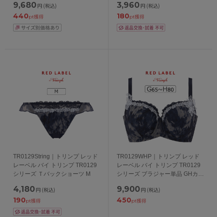
9,680
3,960
円
(税込)
円
(税込)
440
180
pt獲得
pt獲得
TR0129String｜トリンプ レッド
TR0129WHP｜トリンプ レッド
レーベル バイ トリンプ TR0129
レーベル バイ トリンプ TR0129
シリーズ Ｔバックショーツ M
シリーズ ブラジャー単品 GHカッ
プ アンダー65/70/75/80cm
4,180
9,900
円
(税込)
円
(税込)
190
450
pt獲得
pt獲得