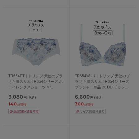
TR654PT｜トリンプ 天使のブラ
TR654WHU｜トリンプ 天使のブ
さら凛スリム TR654シリーズ ボ
ラ さら凛スリム TR654シリーズ
ーイレングスショーツ M/L
ブラジャー単品 BCDEFGカップ
アンダー65/70/75/80/85/90/95cm
3,080
6,600
円
(税込)
円
(税込)
140
300
pt獲得
pt獲得