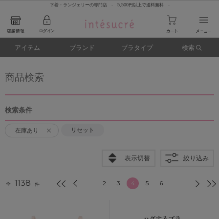
下着・ランジェリーの専門店 - 5,500円以上で送料無料 -
アイテム
ブランド
ブラタイプ
検索
商品検索
検索条件
リセット
在庫あり
表示切替
絞り込み
1138
2
3
4
5
6
全
件