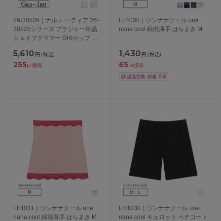
26-38526｜ナルエー ティア 26-
LF4030｜ウンナナクール une
38525シリーズ ブラジャー単品
nana cool 綿混薄手 はらまき M
シェイプグラマー GHIカップ ア
ンダー65/70/75/80cm
5,610
1,430
円
(税込)
円
(税込)
255
65
pt獲得
pt獲得
LF4031｜ウンナナクール une
LH1030｜ウンナナクール une
nana cool 綿混薄手 はらまき M
nana cool キュロット ペチコート