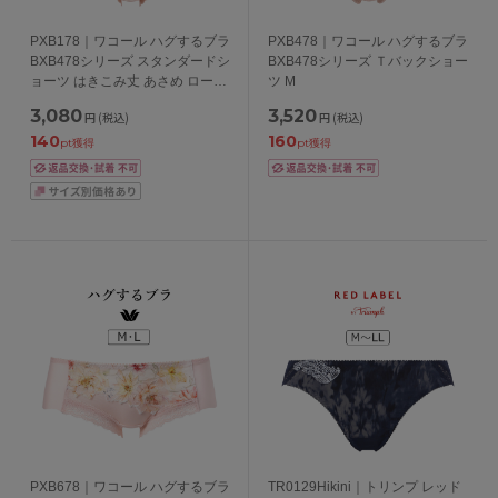
PXB178｜ワコール ハグするブラ
PXB478｜ワコール ハグするブラ
BXB478シリーズ スタンダードシ
BXB478シリーズ Ｔバックショー
ョーツ はきこみ丈 あさめ ローラ
ツ M
イズ M/L/LL/3L
3,080
3,520
円
(税込)
円
(税込)
140
160
pt獲得
pt獲得
PXB678｜ワコール ハグするブラ
TR0129Hikini｜トリンプ レッド