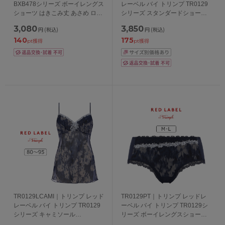
BXB478シリーズ ボーイレングス
レーベル バイ トリンプ TR0129
ショーツ はきこみ丈 あさめ ロー
シリーズ スタンダードショーツ
ライズ M/L
M/L/LL
3,080
3,850
円
(税込)
円
(税込)
140
175
pt獲得
pt獲得
TR0129LCAMI｜トリンプ レッド
TR0129PT｜トリンプ レッドレ
レーベル バイ トリンプ TR0129
ーベル バイ トリンプ TR0129シ
シリーズ キャミソール
リーズ ボーイレングスショーツ
80/85/90/95
M/L