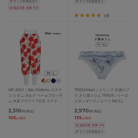
1件
WP-4002｜Wpc.Patterns ステテ
TR654Hikini｜トリンプ 天使のブ
コ ピオニ ポルク ペールブロッサ
ラ さら凛スリム TR654シリーズ
ム 水彩フラワー 7分丈 ステテコ
スタンダードショーツ M/L/LL
両サイドポケット付き 接触冷感
2,310
2,970
円
(税込)
円
(税込)
M/L
105
135
pt獲得
pt獲得