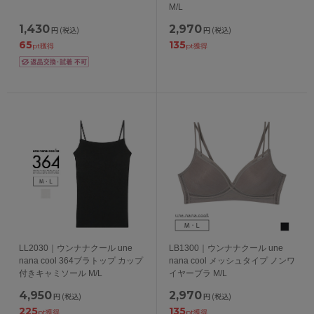
M/L
1,430
2,970
円
(税込)
円
(税込)
65
135
pt獲得
pt獲得
LL2030｜ウンナナクール une
LB1300｜ウンナナクール une
nana cool 364ブラトップ カップ
nana cool メッシュタイプ ノンワ
付きキャミソール M/L
イヤーブラ M/L
4,950
2,970
円
(税込)
円
(税込)
225
135
pt獲得
pt獲得