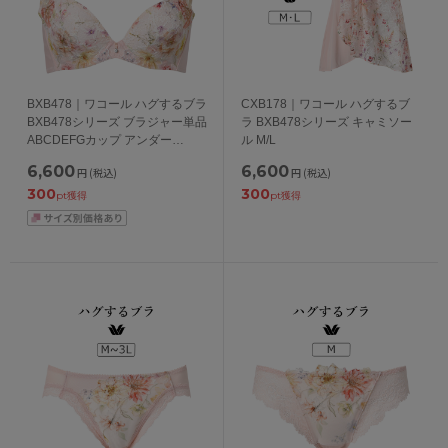
BXB478｜ワコール ハグするブラ
CXB178｜ワコール ハグするブ
BXB478シリーズ ブラジャー単品
ラ BXB478シリーズ キャミソー
ABCDEFGカップ アンダー
ル M/L
65/70/75/80/85cm
6,600
6,600
円
(税込)
円
(税込)
300
300
pt獲得
pt獲得