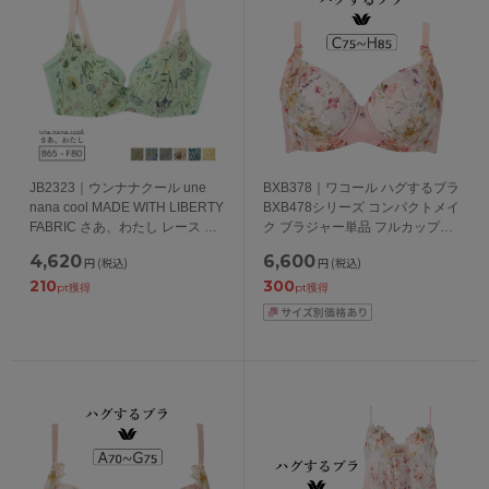
JB2323｜ウンナナクール une
BXB378｜ワコール ハグするブラ
nana cool MADE WITH LIBERTY
BXB478シリーズ コンパクトメイ
FABRIC さあ、わたし レース ブ
ク ブラジャー単品 フルカップ
ラジャー単品 BCDEFカップ アン
CDEFGHカップ アンダー
4,620
6,600
円
(税込)
円
(税込)
ダー 65/70/75/80cm
70/75/80/85/90/95cm
210
300
pt獲得
pt獲得