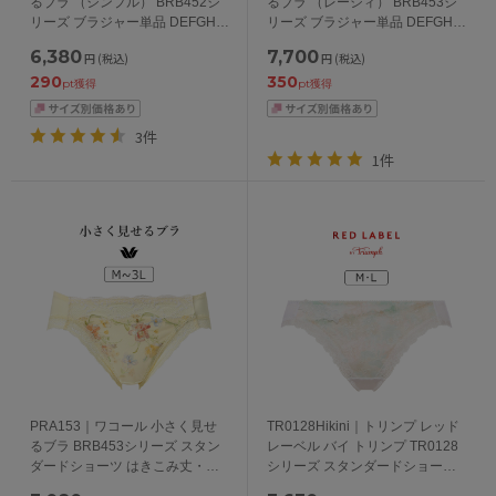
るブラ （シンプル） BRB452シ
るブラ （レーシィ） BRB453シ
リーズ ブラジャー単品 DEFGHカ
リーズ ブラジャー単品 DEFGHカ
ップ アンダー
ップ アンダー70/75/80/85/90cm
6,380
7,700
円
(税込)
円
(税込)
65/70/75/80/85/90/95/100cm
290
350
pt獲得
pt獲得
3件
1件
PRA153｜ワコール 小さく見せ
TR0128Hikini｜トリンプ レッド
るブラ BRB453シリーズ スタン
レーベル バイ トリンプ TR0128
ダードショーツ はきこみ丈・あ
シリーズ スタンダードショーツ
さめ M/L/LL/3L
M/L