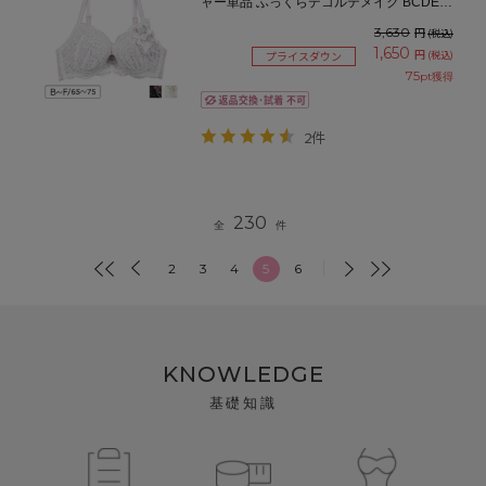
ャー単品 ふっくらデコルテメイク BCDEF
カップ アンダー65/70/75cm
3,630
円
(税込)
1,650
円
(税込)
プライスダウン
75
pt獲得
2件
230
全
件
2
3
4
5
6
KNOWLEDGE
基礎知識