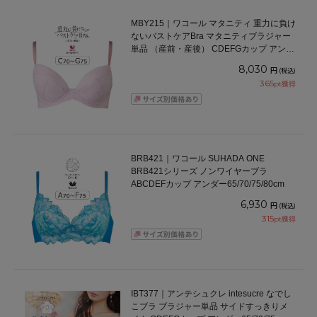
MBY215｜ワコール マタニティ 重力に負け
ないバストケアBra マタニティブラジャー
単品 （産前・産後） CDEFGカップ アンダ
ー65/70/75/80cm
8,030
円
(税込)
365
pt獲得
BRB421｜ワコール SUHADA ONE
BRB421シリーズ ノンワイヤーブラ
ABCDEFカップ アンダー65/70/75/80cm
6,930
円
(税込)
315
pt獲得
IBT377｜アンテシュクレ intesucre なでし
こブラ ブラジャー単品 サイドすっきりメ