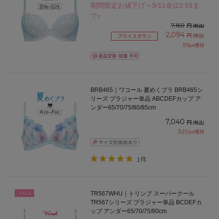
65/70/75/80cm
期間限定お値下げ～9/11金)23:59ま
で♪
7,150
円
(税込)
2,094
円
(税込)
プライスダウン
95
pt獲得
BRB465｜ワコール 夏めくブラ BRB465シ
リーズ ブラジャー単品 ABCDEFカップ ア
ンダー65/70/75/80/85cm
7,040
円
(税込)
320
pt獲得
1件
TR567WHU｜トリンプ スーパークール
SALE
TR567シリーズ ブラジャー単品 BCDEFカ
ップ アンダー65/70/75/80cm