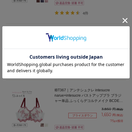
4件
TBT350｜アンテシュクレ intesucre こんな
にズレないストラップレスブラ prati プラ
ティ レースタイプ ブラジャー単品 モール
ドカップ BCDEFGカップ アンダー
4,180
円
(税込)
60/65/70/75cm
190
pt獲得
1件
IBT367｜アンテシュクレ intesucre
narue×intesucre バストアップブラ ブラジ
ャー単品 ふっくらデコルテメイク BCDEF
カップ
3,850
円
(税込)
1,650
円
(税込)
プライスダウン
75
pt獲得