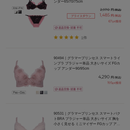
ンダー65/70/75cm
2,970
円
(税込)
1,485
円
(税込)
プライスダウン
67
pt獲得
1件
90494｜グラマープリンセス スマートライ
ンブラ ブラジャー単品 大きいサイズ FGカ
ップ アンダー90/95cm
4,290
円
(税込)
195
pt獲得
90531｜グラマープリンセス スマートパク
トBRA ブラジャー単品 大きいサイズ 胸を
小さく見せる ミニマイザー FGカップ アン
ダー90/95cm