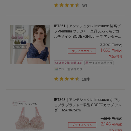
3件
IBT351｜アンテシュクレ intesucre 脇高ブ
ラPremium ブラジャー単品 ふっくらデコ
ルテメイク BCDEFGHIJカップ アンダー
65/70/75/80cm
3,300
円
(税込)
1,650
円
(税込)
プライスダウン
75
pt獲得
18件
IBT363｜アンテシュクレ intesucre なでし
こブラ ブラジャー単品 CDEFGカップ アン
ダー 65/70/75cm
4,290
円
(税込)
2,145
円
(税込)
プライスダウン
97
pt獲得