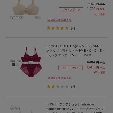
アンダー65/70/75cm
2,145
円
(税込)
1,716
円
(税込)
プライスダウン
78
pt獲得
1件
337864｜COCO Linge センシュアルレー
スアップ ブラセット 全3色 B・C・D・E・
Fカップ/アンダー65・70・75cm
2,970
円
(税込)
1,485
円
(税込)
プライスダウン
67
pt獲得
1件
IBT343｜アンテシュクレ intesucre
narue×intesucre バストアップブラ ブラジ