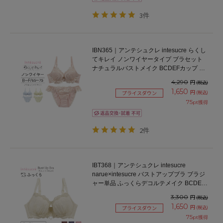
3件
IBN365｜アンテシュクレ intesucre らくし
てキレイ ノンワイヤータイプ ブラセット
ナチュラルバストメイク BCDEFカップ ア
ンダー65/70/75cm
4,290
円
(税込)
1,650
円
(税込)
プライスダウン
75
pt獲得
2件
IBT368｜アンテシュクレ intesucre
narue×intesucre バストアップブラ ブラジ
ャー単品 ふっくらデコルテメイク BCDEF
カップ
3,300
円
(税込)
1,650
円
(税込)
プライスダウン
75
pt獲得