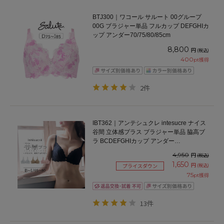
BTJ300｜ワコール サルート 00グループ
00G ブラジャー単品 フルカップ DEFGHIカ
ップ アンダー70/75/80/85cm
8,800
円
(税込)
400
pt獲得
2件
IBT362｜アンテシュクレ intesucre ナイス
谷間 立体感プラス ブラジャー単品 脇高ブ
ラ BCDEFGHIカップ アンダー
65/70/75/80cm
4,950
円
(税込)
1,650
円
(税込)
プライスダウン
75
pt獲得
13件