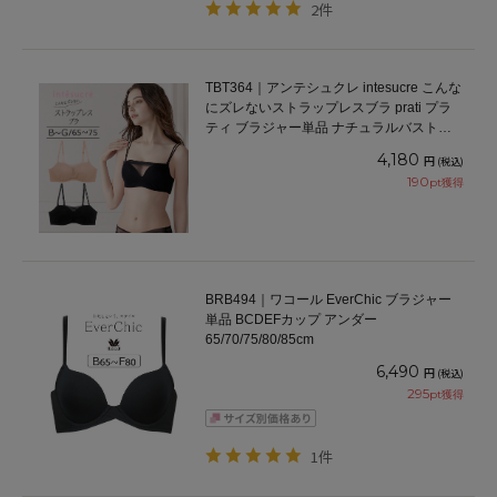
2件
TBT364｜アンテシュクレ intesucre こんな
にズレないストラップレスブラ prati プラ
ティ ブラジャー単品 ナチュラルバストメ
イク BCDEFGカップ アンダー65/70/75cm
4,180
円
(税込)
190
pt獲得
BRB494｜ワコール EverChic ブラジャー
単品 BCDEFカップ アンダー
65/70/75/80/85cm
6,490
円
(税込)
295
pt獲得
1件