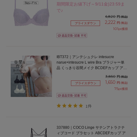
期間限定お値下げ～9/11金)23:59ま
で♪
6,820
円
(税込)
2,222
円
(税込)
プライスダウン
101
pt獲得
IBT372｜アンテシュクレ intesucre
narue×intesucre L wire Bra ブラジャー単
品 くっきり谷間メイク BCDEFカップ アン
ダー65/70/75cm
3,850
円
(税込)
1,650
円
(税込)
プライスダウン
75
pt獲得
1件
337880｜COCO Linge サテンアトラクテ
ィブコード ブラセット ABCDEFカップ ア