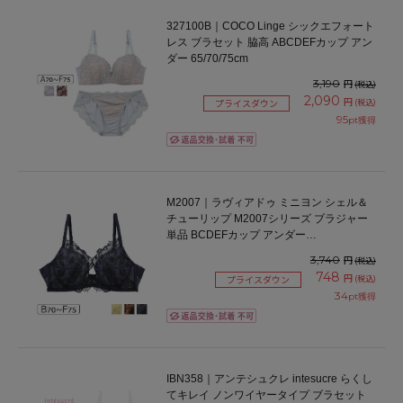
327100B｜COCO Linge シックエフォート
レス ブラセット 脇高 ABCDEFカップ アン
ダー 65/70/75cm
3,190
円
(税込)
2,090
円
(税込)
プライスダウン
95
pt獲得
M2007｜ラヴィアドゥ ミニヨン シェル＆
チューリップ M2007シリーズ ブラジャー
単品 BCDEFカップ アンダー
65/70/75/80cm
3,740
円
(税込)
748
円
(税込)
プライスダウン
34
pt獲得
IBN358｜アンテシュクレ intesucre らくし
てキレイ ノンワイヤータイプ ブラセット