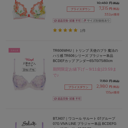
10,450
円
(税込)
7,315
円
(税込)
プライスダウン
332
pt獲得
1件
TR606WHU｜トリンプ 天使のブラ 魔法の
SALE
ハリ感 TR606シリーズ ブラジャー単品
BCDEFカップ アンダー65/70/75/80cm
期間限定お値下げ～9/11金)23:59ま
で♪
7,150
円
(税込)
2,980
円
(税込)
プライスダウン
135
pt獲得
BTJ407｜ワコール サルート 07グループ
07G VIVA LINE ブラジャー単品 BCDEFG