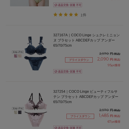
1件
327167A｜COCO Linge シュクレミニョン
ヌ ブラセット ABCDEFカップ アンダー
65/70/75cm
2,970
円
(税込)
2,090
円
(税込)
プライスダウン
95
pt獲得
327254｜COCO Linge ビューティフルサ
テン ブラセット ABCDEFカップ アンダー
65/70/75cm
2,970
円
(税込)
1,485
円
(税込)
プライスダウン
67
pt獲得