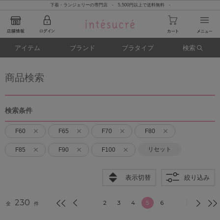
下着・ランジェリーの専門店 - 5,500円以上で送料無料 -
アイテム
ブランド
ブラタイプ
検索
商品検索
検索条件
F60
F65
F70
F80
リセット
F85
F90
F100
表示切替
絞り込み
230
2
3
4
5
6
全
件