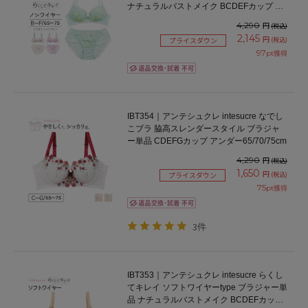
ナチュラルバストメイク BCDEFカップ ア
ンダー65/70/75cm
4,290
円
(税込)
2,145
円
(税込)
プライスダウン
97
pt獲得
IBT354｜アンテシュクレ intesucre なでし
こブラ 脇高スレンダースタイル ブラジャ
ー単品 CDEFGカップ アンダー65/70/75cm
4,290
円
(税込)
1,650
円
(税込)
プライスダウン
75
pt獲得
3件
IBT353｜アンテシュクレ intesucre らくし
てキレイ ソフトワイヤーtype ブラジャー単
品 ナチュラルバストメイク BCDEFカップ