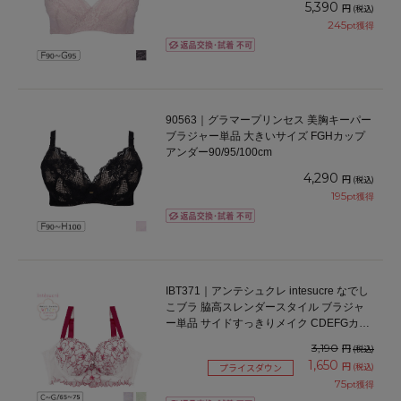
5,390
円
(税込)
245
pt獲得
90563｜グラマープリンセス 美胸キーパー
ブラジャー単品 大きいサイズ FGHカップ
アンダー90/95/100cm
4,290
円
(税込)
195
pt獲得
IBT371｜アンテシュクレ intesucre なでし
こブラ 脇高スレンダースタイル ブラジャ
ー単品 サイドすっきりメイク CDEFGカッ
プ アンダー65/70/75cm
3,190
円
(税込)
1,650
円
(税込)
プライスダウン
75
pt獲得