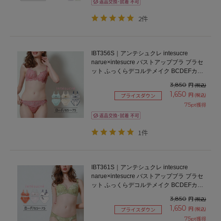
2件
IBT356S｜アンテシュクレ intesucre
narue×intesucre バストアップブラ ブラセ
ット ふっくらデコルテメイク BCDEFカッ
プ アンダー65/70/75cm
3,850
円
(税込)
1,650
円
(税込)
プライスダウン
75
pt獲得
1件
IBT361S｜アンテシュクレ intesucre
narue×intesucre バストアップブラ ブラセ
ット ふっくらデコルテメイク BCDEFカッ
プ アンダー65/70/75cm
3,850
円
(税込)
1,650
円
(税込)
プライスダウン
75
pt獲得