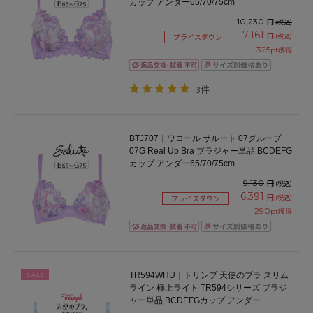
カップ アンダー65/70/75cm
10,230
円
(税込)
7,161
円
(税込)
プライスダウン
325
pt獲得
3件
BTJ707｜ワコール サルート 07グループ
07G Real Up Bra ブラジャー単品 BCDEFG
カップ アンダー65/70/75cm
9,130
円
(税込)
6,391
円
(税込)
プライスダウン
290
pt獲得
TR594WHU｜トリンプ 天使のブラ スリム
SALE
ライン 極上ライト TR594シリーズ ブラジ
ャー単品 BCDEFGカップ アンダー