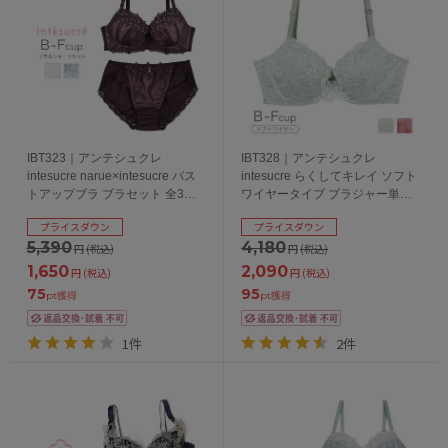
IBT323｜アンテシュクレ
IBT328｜アンテシュクレ
intesucre narue×intesucre バス
intesucre らくしてキレイ ソフト
トアップブラ ブラセット 全3色
ワイヤータイプ ブラジャー単品
B-F/65-75
全2色 B-F/65-80
プライスダウン
プライスダウン
5,390
4,180
円
(税込)
円
(税込)
1,650
2,090
円
(税込)
円
(税込)
75
95
pt獲得
pt獲得
1件
2件