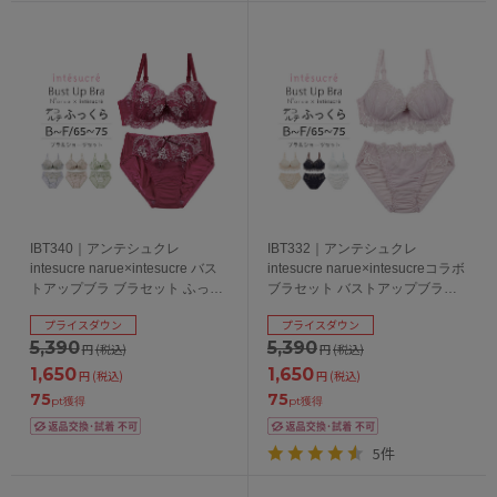
IBT340｜アンテシュクレ
IBT332｜アンテシュクレ
intesucre narue×intesucre バス
intesucre narue×intesucreコラボ
トアップブラ ブラセット ふっく
ブラセット バストアップブラ
らデコルテメイク BCDEFカップ
BCDEFカップ アンダー
プライスダウン
プライスダウン
アンダー65/70/75cm
65/70/75cm
5,390
5,390
円
(税込)
円
(税込)
1,650
1,650
円
(税込)
円
(税込)
75
75
pt獲得
pt獲得
5件