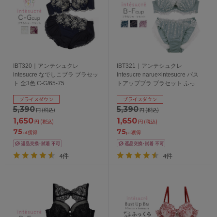
IBT320｜アンテシュクレ
IBT321｜アンテシュクレ
intesucre なでしこブラ ブラセッ
intesucre narue×intesucre バス
ト 全3色 C-G/65-75
トアップブラ ブラセット ふっく
らデコルテメイク 全4色 B-F/65-
プライスダウン
プライスダウン
75
5,390
5,390
円
(税込)
円
(税込)
1,650
1,650
円
(税込)
円
(税込)
75
75
pt獲得
pt獲得
4件
4件