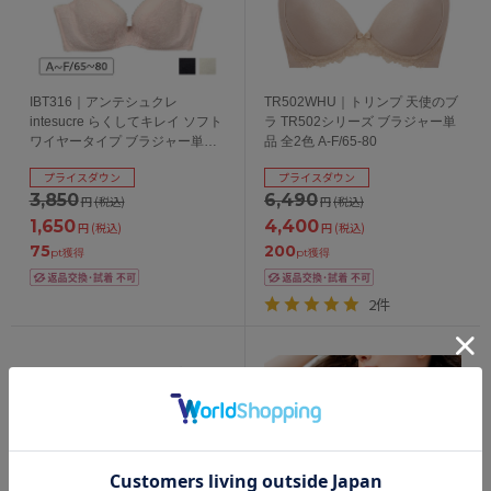
IBT316｜アンテシュクレ
TR502WHU｜トリンプ 天使のブ
intesucre らくしてキレイ ソフト
ラ TR502シリーズ ブラジャー単
ワイヤータイプ ブラジャー単品
品 全2色 A-F/65-80
ABCDEFカップ アンダー
プライスダウン
プライスダウン
65/70/75/80cm
3,850
6,490
円
(税込)
円
(税込)
1,650
4,400
円
(税込)
円
(税込)
75
200
pt獲得
pt獲得
2件