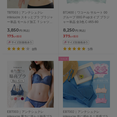
TBT003｜アンテシュクレ
BTJ400｜ワコール サルート 00
intesucre スキッとブラ ブラジャ
グループ 00G P-upタイプ ブラジ
ー単品 モールド加工 Ｔシャツブ
ャー単品 全3色 C-I/65-80
ラ BCDEFGHカップ アンダー
3,850
8,250
円
(税込)
円
(税込)
65/70/75/80cm
175
375
pt獲得
pt獲得
8件
5件
SALE
EBT003｜アンテシュクレ
EBT002｜アンテシュクレ
intesucre 重力に逆らう脇高ブラ
intesucre 楽に盛れる！楽盛ブラ