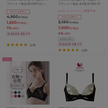
ブラジャー単品 BCDEFGカップ
ブラジャー単品 全4色 B-F/65-75
アンダー65/70/75cm
お試しキャンペーン開催中★
プライスダウン
4,950
円
(税込)
プライスダウン
3,190
1,650
円
(税込)
円
(税込)
1,000
75
円
(税込)
pt獲得
45
pt獲得
21件
22件
SALE