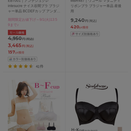
EBT001｜アンテシュクレ
MBR487｜ワコール マタニティ
intesucre ナイス谷間ブラ ブラジ
リボンブラ ブラジャー単品 産後
ャー単品 BCDEFカップ アンダー
用
65/70/75cm
期間限定お値下げ～9/1(火)13:5
9,240
円
(税込)
9まで♪
420
pt獲得
セール価格
4,950
円
(税込)
3,465
円
(税込)
157
pt獲得
41件