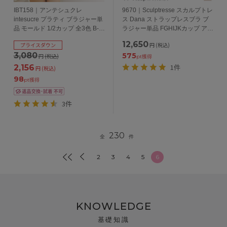
IBT158｜アンテシュクレ
9670｜Sculptresse スカルプトレ
intesucre プラティ ブラジャー単
ス Dana ストラップレスブラ ブ
品 モールド 1/2カップ 全3色 B-
ラジャー単品 FGHIJKカップ アン
F/65-75
ダー75/80/85/90/95/100cm
12,650
プライスダウン
円
(税込)
3,080
575
円
(税込)
pt獲得
1件
2,156
円
(税込)
98
pt獲得
3件
230
全
件
2
3
4
5
6
KNOWLEDGE
基礎知識