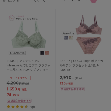
230
2
3
4
5
6
全
件
IBT342｜アンテシュクレ
327187｜COCO Linge ボタニカ
intesucre なでしこブラ ブラジャ
ルサテン ブラセット 全3色 A-
ー単品 CDEFGカップ アンダー
F/65-75
65/70/75cm
2,970
プライスダウン
円
(税込)
4,290
135
円
(税込)
pt獲得
1,650
円
(税込)
75
pt獲得
2件