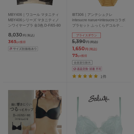
MBY406｜ワコール マタニティ
IBT306｜アンテシュクレ
MBY406シリーズ マタニティノ
intesucre narue×intesucreコラボ
ンワイヤーブラ 全3色 D-F/65-80
ブラセット ふっくらデコルテメ
イク 全4色 B-F/65-75
8,030
円
(税込)
プライスダウン
5,390
365
円
(税込)
pt獲得
1,650
円
(税込)
75
pt獲得
1件