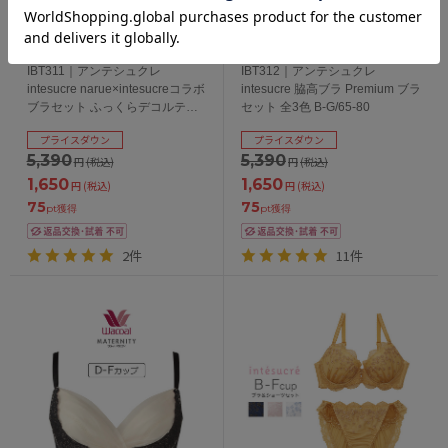
IBT311｜アンテシュクレ
IBT312｜アンテシュクレ
intesucre narue×intesucreコラボ
intesucre 脇高ブラ Premium ブラ
ブラセット ふっくらデコルテメ
セット 全3色 B-G/65-80
イク 全4色 B-F/65-75
プライスダウン
プライスダウン
5,390
5,390
円
(税込)
円
(税込)
1,650
1,650
円
(税込)
円
(税込)
75
75
pt獲得
pt獲得
2件
11件