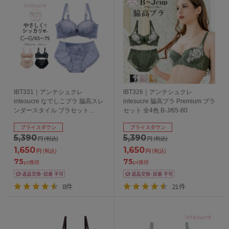
IBT331｜アンテシュクレ
IBT326｜アンテシュクレ
intesucre なでしこブラ 脇高スレ
intesucre 脇高ブラ Premium ブラ
ンダースタイル ブラセット
セット 全4色 B-J/65-80
CDEFGカップ アンダー
プライスダウン
プライスダウン
65/70/75cm
5,390
5,390
円
(税込)
円
(税込)
1,650
1,650
円
(税込)
円
(税込)
75
75
pt獲得
pt獲得
8件
21件