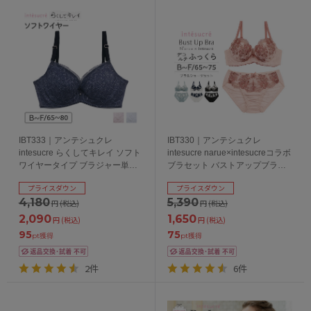
IBT333｜アンテシュクレ
IBT330｜アンテシュクレ
intesucre らくしてキレイ ソフト
intesucre narue×intesucreコラボ
ワイヤータイプ ブラジャー単品
ブラセット バストアップブラ
BCDEFカップ アンダー
BCDEFカップ アンダー
プライスダウン
プライスダウン
65/70/75/80cm
65/70/75cm
4,180
5,390
円
(税込)
円
(税込)
2,090
1,650
円
(税込)
円
(税込)
95
75
pt獲得
pt獲得
2件
6件