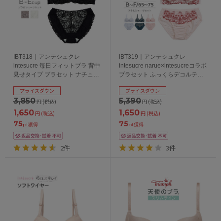
IBT318｜アンテシュクレ
IBT319｜アンテシュクレ
intesucre 毎日フィットブラ 背中
intesucre narue×intesucreコラボ
見せタイプ ブラセット ナチュラ
ブラセット ふっくらデコルテメ
ルバストメイク 全3色 B-F/65-75
イク 全4色 B-F/65-75
プライスダウン
プライスダウン
3,850
5,390
円
(税込)
円
(税込)
1,650
1,650
円
(税込)
円
(税込)
75
75
pt獲得
pt獲得
2件
3件