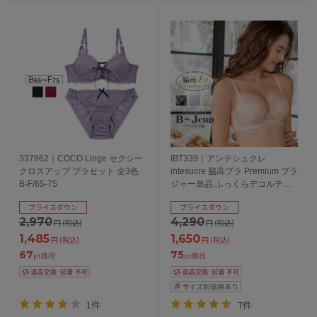
337862｜COCO Linge セクシー
IBT339｜アンテシュクレ
クロスアップ ブラセット 全3色
intesucre 脇高ブラ Premium ブラ
B-F/65-75
ジャー単品 ふっくらデコルテメ
イク 全4色 B-J/65-80
プライスダウン
プライスダウン
2,970
4,290
円
(税込)
円
(税込)
1,485
1,650
円
(税込)
円
(税込)
67
75
pt獲得
pt獲得
1件
7件