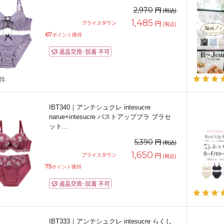
円
2,970
(税込)
1,485
円
プライスダウン
(税込)
67
ポイント獲得
1件
IBT340｜アンテシュクレ intesucre
narue×intesucre バストアップブラ ブラセ
ット
...
円
5,390
(税込)
1,650
円
プライスダウン
(税込)
75
ポイント獲得
IBT333｜アンテシュクレ intesucre らくし