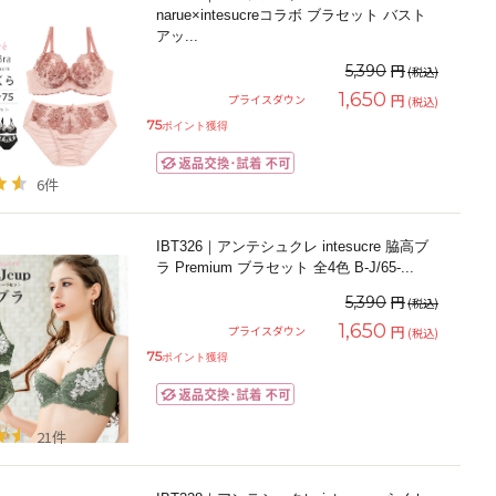
narue×intesucreコラボ ブラセット バスト
アッ
...
円
5,390
(税込)
1,650
円
プライスダウン
(税込)
75
ポイント獲得
6件
IBT326｜アンテシュクレ intesucre 脇高ブ
ラ Premium ブラセット 全4色 B-J/65-
...
円
5,390
(税込)
1,650
円
プライスダウン
(税込)
75
ポイント獲得
21件