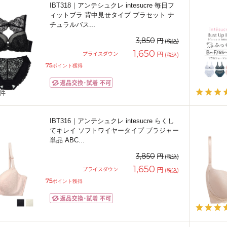
IBT318｜アンテシュクレ intesucre 毎日フ
ィットブラ 背中見せタイプ ブラセット ナ
チュラルバス
...
円
3,850
(税込)
1,650
円
プライスダウン
(税込)
75
ポイント獲得
2件
IBT316｜アンテシュクレ intesucre らくし
てキレイ ソフトワイヤータイプ ブラジャー
単品 ABC
...
円
3,850
(税込)
1,650
円
プライスダウン
(税込)
75
ポイント獲得