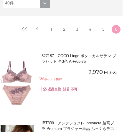
1
2
3
4
5
6
327187｜COCO Linge ボタニカルサテン ブ
ラセット 全3色 A-F/65-75
2,970
円
(税込)
135
ポイント獲得
IBT339｜アンテシュクレ intesucre 脇高ブ
ラ Premium ブラジャー単品 ふっくらデコ