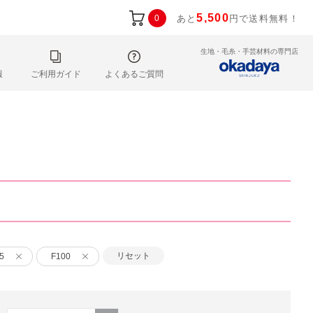
5,500
0
あと
円で送料無料！
生地・毛糸・手芸材料の専門店
報
ご利用ガイド
よくあるご質問
リセット
5
F100