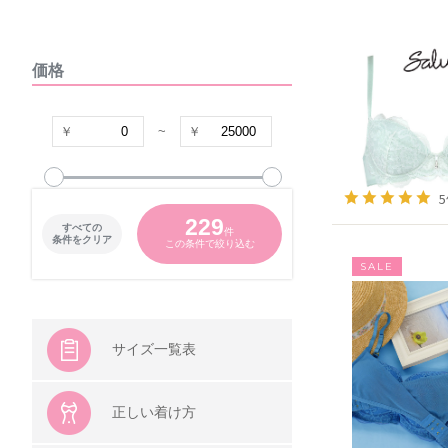
DOMESTIC UNDER
価格
VIAGE
COCO Linge
~
グラマープリンセス
229
すべての
件
パナシェ
条件をクリア
この条件で絞り込む
SALE
キャラクター
シシフィーユ
サイズ一覧表
ウンナナクール
正しい着け方