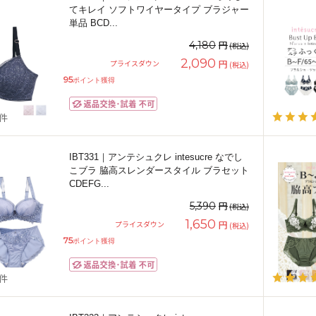
てキレイ ソフトワイヤータイプ ブラジャー
単品 BCD
...
円
4,180
(税込)
2,090
円
プライスダウン
(税込)
95
ポイント獲得
2件
IBT331｜アンテシュクレ intesucre なでし
こブラ 脇高スレンダースタイル ブラセット
CDEFG
...
円
5,390
(税込)
1,650
円
プライスダウン
(税込)
75
ポイント獲得
8件