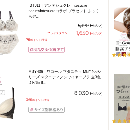
IBT311｜アンテシュクレ intesucre
narue×intesucreコラボ ブラセット ふっく
らデ
...
円
5,390
(税込)
1,650
円
プライスダウン
(税込)
75
ポイント獲得
2件
MBY406｜ワコール マタニティ MBY406シ
リーズ マタニティノンワイヤーブラ 全3色
D-F/65-8
...
8,030
円
(税込)
365
ポイント獲得