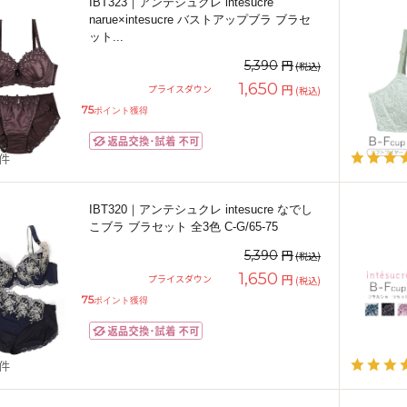
IBT323｜アンテシュクレ intesucre
narue×intesucre バストアップブラ ブラセ
ット
...
円
5,390
(税込)
1,650
円
プライスダウン
(税込)
75
ポイント獲得
1件
IBT320｜アンテシュクレ intesucre なでし
こブラ ブラセット 全3色 C-G/65-75
円
5,390
(税込)
1,650
円
プライスダウン
(税込)
75
ポイント獲得
4件