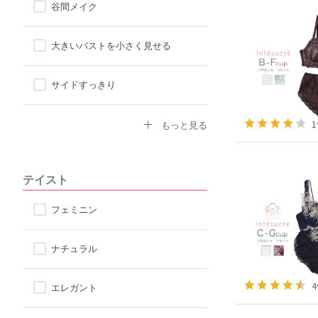
谷間メイク
ハーフトップ
大きいバストを小さく見せる
チューブブラ
サイドすっきり
ロングブラ
デコルテふっくら
もっと見る
脇高ブラ
ボリュームアップ
テイスト
4/5カップ
背中すっきり
フェミニン
アウターに響きにくい
ナチュラル
楽なつけ心地
エレガント