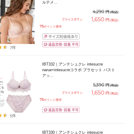
ルテメ
...
円
4,290
(税込)
1,650
円
プライスダウン
(税込)
75
ポイント獲得
7件
IBT332｜アンテシュクレ intesucre
narue×intesucreコラボ ブラセット バスト
アッ
...
円
5,390
(税込)
1,650
円
プライスダウン
(税込)
75
ポイント獲得
5件
IBT330｜アンテシュクレ intesucre