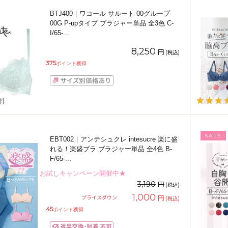
BTJ400｜ワコール サルート 00グループ
00G P-upタイプ ブラジャー単品 全3色 C-
I/65-
...
8,250
円
(税込)
375
ポイント獲得
5件
SALE
EBT002｜アンテシュクレ intesucre 楽に盛
れる！楽盛ブラ ブラジャー単品 全4色 B-
F/65-
...
お試しキャンペーン開催中★
円
3,190
(税込)
1,000
円
プライスダウン
(税込)
45
ポイント獲得