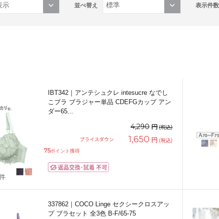
並べ替え
表示件数
IBT342｜アンテシュクレ intesucre なでし
こブラ ブラジャー単品 CDEFGカップ アン
ダー65
...
円
4,290
(税込)
1,650
円
プライスダウン
(税込)
75
ポイント獲得
2件
337862｜COCO Linge セクシークロスアッ
プ ブラセット 全3色 B-F/65-75