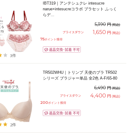
IBT319｜アンテシュクレ intesucre
narue×intesucreコラボ ブラセット ふっく
らデ
...
円
5,390
(税込)
1,650
円
プライスダウン
(税込)
75
ポイント獲得
3件
TR502WHU｜トリンプ 天使のブラ TR502
シリーズ ブラジャー単品 全2色 A-F/65-80
円
6,490
(税込)
4,400
円
プライスダウン
(税込)
200
ポイント獲得
2件