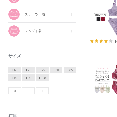
スポーツ下着
メンズ下着
サイズ
F60
F70
F75
F80
F85
F90
F95
F100
M
L
LL
在庫