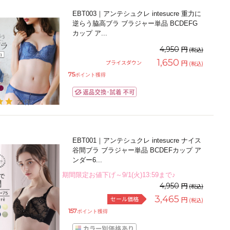
EBT003｜アンテシュクレ intesucre 重力に
逆らう脇高ブラ ブラジャー単品 BCDEFG
カップ ア
...
円
4,950
(税込)
1,650
円
プライスダウン
(税込)
75
ポイント獲得
21件
EBT001｜アンテシュクレ intesucre ナイス
谷間ブラ ブラジャー単品 BCDEFカップ ア
ンダー6
...
期間限定お値下げ～9/1(火)13:59まで♪
円
4,950
(税込)
3,465
セール価格
円
(税込)
157
ポイント獲得