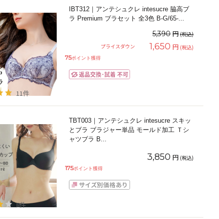
IBT312｜アンテシュクレ intesucre 脇高ブ
ラ Premium ブラセット 全3色 B-G/65-
...
円
5,390
(税込)
1,650
円
プライスダウン
(税込)
75
ポイント獲得
11件
TBT003｜アンテシュクレ intesucre スキッ
とブラ ブラジャー単品 モールド加工 Ｔシ
ャツブラ B
...
3,850
円
(税込)
175
ポイント獲得
8件