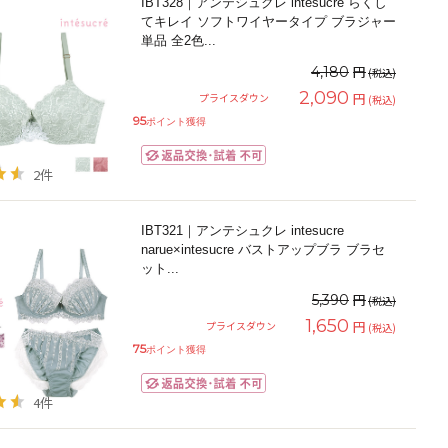
IBT328｜アンテシュクレ intesucre らくし
てキレイ ソフトワイヤータイプ ブラジャー
単品 全2色
...
円
4,180
(税込)
2,090
円
プライスダウン
(税込)
95
ポイント獲得
2件
IBT321｜アンテシュクレ intesucre
narue×intesucre バストアップブラ ブラセ
ット
...
円
5,390
(税込)
1,650
円
プライスダウン
(税込)
75
ポイント獲得
4件