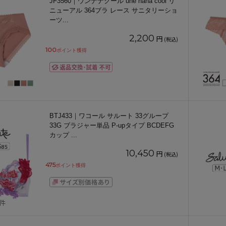
JF3560｜ウンナナクール une nana cool リ
ニューアル 364ブラ レース サニタリーショ
ーツ
...
2,200
円
(税込)
100
ポイント獲得
BTJ433｜ワコール サルート 33グループ
33G ブラジャー単品 P-upタイプ BCDEFG
カップ
...
10,450
円
(税込)
475
ポイント獲得
1件