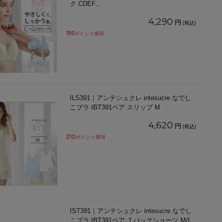
ク CDEF
...
4,290
円
(税込)
195
ポイント獲得
ILS391｜アンテシュクレ intesucre なでし
こブラ IBT391ペア スリップ M
4,620
円
(税込)
210
ポイント獲得
IST391｜アンテシュクレ intesucre なでし
こブラ IBT391ペア Ｔバックショーツ M/L