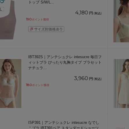
トップ S/M/L
...
4,180
円
(税込)
190
ポイント獲得
IBT392S｜アンテシュクレ intesucre 毎日フ
ィットブラ ぴったり丸胸タイプ ブラセット
ナチュラ
...
3,960
円
(税込)
180
ポイント獲得
ISP391｜アンテシュクレ intesucre なでし
こブラ IBT391ペア スタンダードショーツ