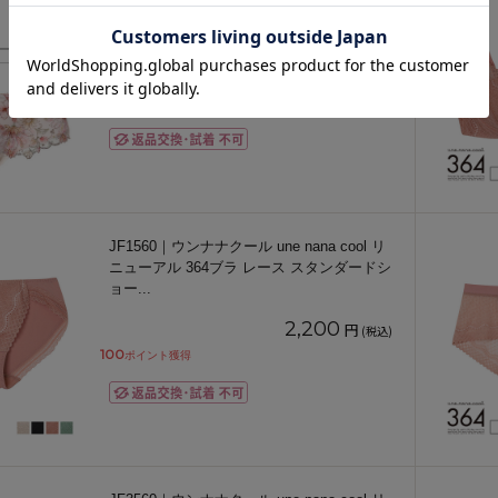
BXD426シリーズ ボーイレングスショーツ
M/L
4,620
円
(税込)
210
ポイント獲得
JF1560｜ウンナナクール une nana cool リ
ニューアル 364ブラ レース スタンダードシ
ョー
...
2,200
円
(税込)
100
ポイント獲得