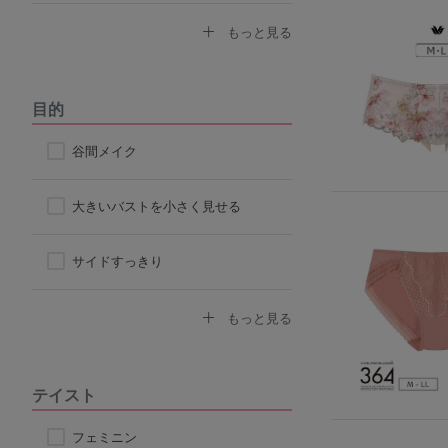
ノンワイヤーブラ
もっと見る
モールドカップ
目的
ナイトブラ
谷間メイク
ハーフトップ
大きいバストを小さく見せる
チューブブラ
サイドすっきり
ロングブラ
デコルテふっくら
もっと見る
脇高ブラ
ボリュームアップ
テイスト
4/5カップ
背中すっきり
フェミニン