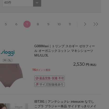
5
6
7
8
9
10
11
G088Maxi｜トリンプ スロギー ゼロフィー
ル オーガニックコットン マキシショーツ
M/L/LL/3L
2,530
円
(税込)
115
ポイント獲得
IBT391｜アンテシュクレ intesucre なでし
こブラ ブラジャー単品 サイドすっきりメイ