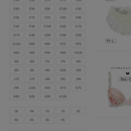
E60
E65
E70
E75
E80
E85
E90
E95
E100
F60
F65
F70
F75
F80
F85
F90
F95
F100
G65
G70
G75
G80
G85
G90
G95
G100
H60
H65
H70
H75
H80
H85
H90
H95
H100
I60
I65
I70
I75
I80
I85
I90
I95
I100
J65
J70
J75
J80
J85
J90
J95
J100
K65
K70
K75
K80
K85
K90
K100
58
64
70
76
82
80
85
90
95