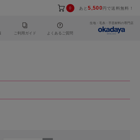
5,500
0
あと
円で送料無料！
生地・毛糸・手芸材料の専門店
報
ご利用ガイド
よくあるご質問