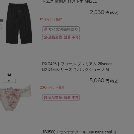
トムス 前開き ひざ下丈 M/L/LL
2,530
円
(税込)
115
ポイント獲得
PXD426｜ワコール プレミアム 26series
BXD426シリーズ Ｔバックショーツ M
5,060
円
(税込)
230
ポイント獲得
JB3560｜ウンナナクール une nana cool リ