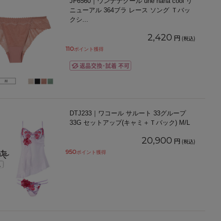
JF6560｜ウンナナクール une nana cool リ
ニューアル 364ブラ レース ソング Ｔバッ
クシ
...
2,420
円
(税込)
110
ポイント獲得
DTJ233｜ワコール サルート 33グループ
33G セットアップ(キャミ＋Ｔバック) M/L
20,900
円
(税込)
950
ポイント獲得