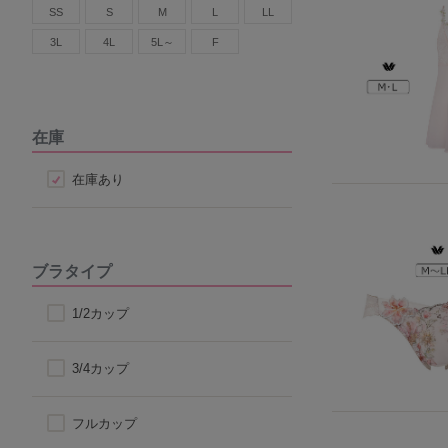
SS
S
M
L
LL
3L
4L
5L～
F
在庫
在庫あり
ブラタイプ
1/2カップ
3/4カップ
フルカップ