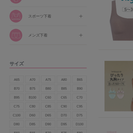
スポーツ下着
メンズ下着
サイズ
A65
A70
A75
A80
B65
B70
B75
B80
B85
B90
B95
B100
C60
C65
C70
C75
C80
C85
C90
C95
C100
D60
D65
D70
D75
D80
D85
D90
D95
D100