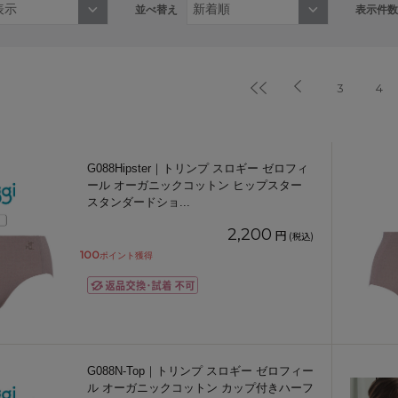
並べ替え
表示件数
3
4
G088Hipster｜トリンプ スロギー ゼロフィ
ール オーガニックコットン ヒップスター
スタンダードショ
...
2,200
円
(税込)
100
ポイント獲得
G088N-Top｜トリンプ スロギー ゼロフィー
ル オーガニックコットン カップ付きハーフ