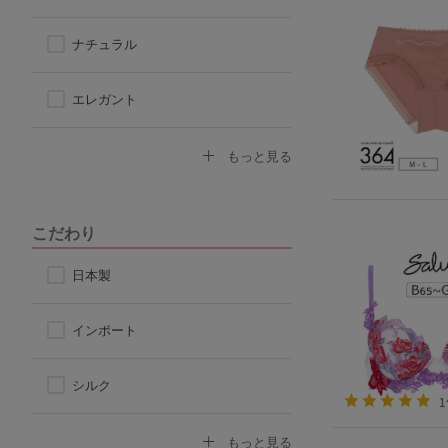
アウターに響きにくい
ナチュラル
楽なつけ心地
エレガント
なで肩対応ブラ
セクシー
もっと見る
ストラップ付け替えOKブラ
モード
こだわり
ストラップレス
スポーティ
日本製
自然なシルエット
シンプル
インポート
丸みのあるシルエット
シルク
コットン
もっと見る