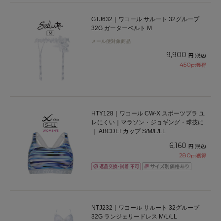
GTJ632｜ワコール サルート 32グループ
32G ガーターベルト M
メール便対象商品
9,900
円
(税込)
450
pt獲得
HTY128｜ワコール CW-X スポーツブラ ユ
レにくい｜マラソン・ジョギング・球技に
｜ ABCDEFカップ S/M/L/LL
6,160
円
(税込)
280
pt獲得
NTJ232｜ワコール サルート 32グループ
32G ランジェリードレス M/L/LL