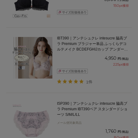
150
pt獲得
IBT390｜アンテシュクレ intesucre 脇高ブ
ラ Premium ブラジャー単品 ふっくらデコ
ルテメイク BCDEFGHIJカップ アンダー
60/65/70/75cm
4,950
円
(税込)
225
pt獲得
1件
ISP390｜アンテシュクレ intesucre 脇高ブ
ラ Premium IBT390ペア スタンダードショ
ーツ S/M/L/LL
メール便対象商品
1,760
円
(税込)
80
pt獲得