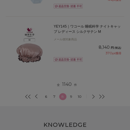
YEY145｜ワコール 睡眠科学 ナイトキャッ
プ レディース シルクサテン M
メール便対象商品
8,140
円
(税込)
370
pt獲得
1140
全
件
6
7
8
9
10
KNOWLEDGE