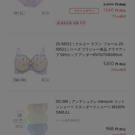
2,200
円
(税込)
1,540
円
(税込)
プライスダウン
70
pt獲得
25-58521｜ナルエー ラプン･フルール 25-
58521シリーズ ブラジャー単品 グラマアッ
プ GHIカップ アンダー65/70/75/80/85cm
5,610
円
(税込)
255
pt獲得
ISC388｜アンテシュクレ intesucre コット
ンショーツ スタンダードショーツ 綿100%
S/M/L/LL
メール便対象商品
968
円
(税込)
44
pt獲得