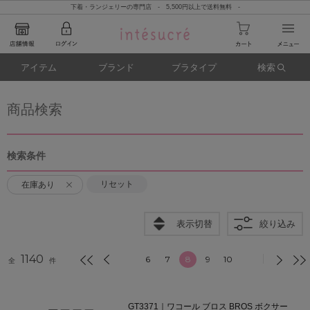
下着・ランジェリーの専門店 - 5,500円以上で送料無料 -
アイテム
ブランド
ブラタイプ
検索
商品検索
検索条件
リセット
在庫あり
表示切替
絞り込み
1140
6
7
8
9
10
全
件
GT3371｜ワコール ブロス BROS ボクサー