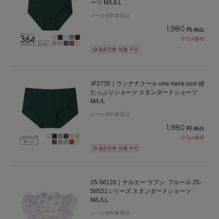
ーツ M/L/LL
メール便対象商品
1,980
円
(税込)
90
pt獲得
JF2735｜ウンナナクール une nana cool 綿
たっぷりショーツ スタンダードショーツ
M/L/L
メール便対象商品
1,980
円
(税込)
90
pt獲得
25-58120｜ナルエー ラプン･フルール 25-
58521シリーズ スタンダードショーツ
M/L/LL
メール便対象商品