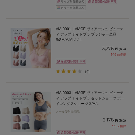
VIA-0001｜VIAGE ヴィアージュ ビューテ
ィ アップ ナイトブラ ブラジャー単品
S/SM/M/ML/L/LL
3,278
円
(税込)
149
pt獲得
1件
VIA-0003｜VIAGE ヴィアージュ ビューテ
ィ アップ ナイトブラ セットショーツ ボー
イレングスショーツ S/M/L
メール便対象商品
2,178
円
(税込)
99
pt獲得