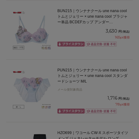
BUN215｜ウンナナクール une nana cool
トムとジェリー × une nana cool ブラジャ
ー単品 BCDEFカップ アンダー
65/70/75cm
3,630
円
(税込)
165
pt獲得
PUN215｜ウンナナクール une nana cool
トムとジェリー × une nana cool スタンダ
ードショーツ M/L
メール便対象商品
1,716
円
(税込)
78
pt獲得
HZO699｜ワコール CW-X スポーツタイツ
メンズ ジェネレーターモデル ロング