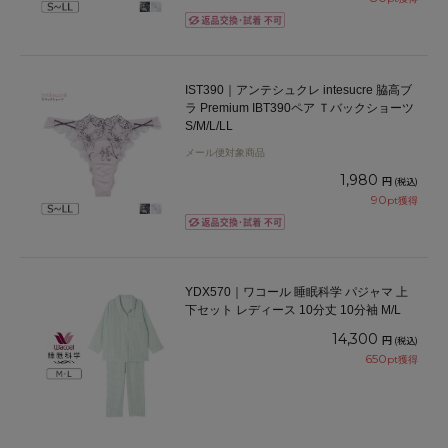
IST390｜アンテシュクレ intesucre 脇高ブ
ラ Premium IBT390ペア Ｔバックショーツ
S/M/L/LL
メール便対象商品
1,980
円
(税込)
90
pt獲得
YDX570｜ワコール 睡眠科学 パジャマ 上
下セット レディース 10分丈 10分袖 M/L
14,300
円
(税込)
650
pt獲得