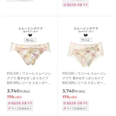
PXC105｜ワコール スムージン
PXC205｜ワコール スムージン
グブラ 着やせすっきりタイプ
グブラ 着やせすっきりタイプ
BXC405シリーズ スタンダード
BXC405シリーズ スタンダード
ショーツ はきこみ丈 あさめ ロー
ショーツ はきこみ丈 ふつう
3,740
3,740
円
(税込)
円
(税込)
ライズ M/L/LL
M/L/LL
170
170
pt獲得
pt獲得