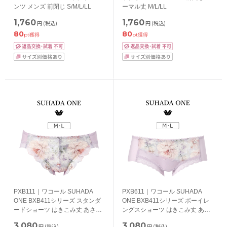
ンツ メンズ 前閉じ S/M/L/LL
ーマル丈 M/L/LL
1,760
1,760
円
(税込)
円
(税込)
80
80
pt獲得
pt獲得
PXB111｜ワコール SUHADA
PXB611｜ワコール SUHADA
ONE BXB411シリーズ スタンダ
ONE BXB411シリーズ ボーイレ
ードショーツ はきこみ丈 あさめ
ングスショーツ はきこみ丈 あさ
M/L
め M/L
3,080
3,080
円
(税込)
円
(税込)