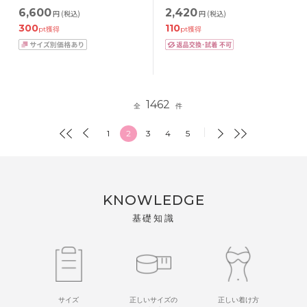
65/70/75/80cm
ー M/L
6,600
2,420
円
(税込)
円
(税込)
300
110
pt獲得
pt獲得
1462
全
件
1
2
3
4
5
KNOWLEDGE
基礎知識
サイズ
正しいサイズの
正しい着け方