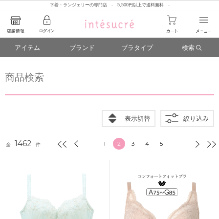
下着・ランジェリーの専門店 - 5,500円以上で送料無料 -
アイテム
ブランド
ブラタイプ
検索
商品検索
表示切替
絞り込み
1462
1
2
3
4
5
全
件