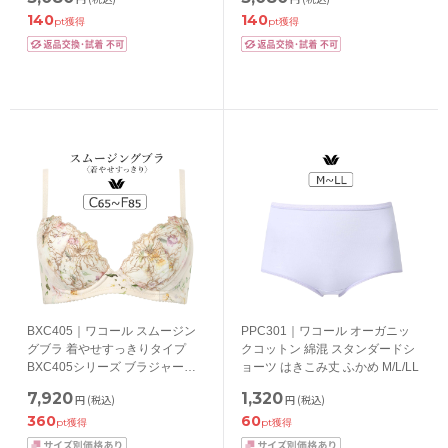
140
140
pt獲得
pt獲得
BXC405｜ワコール スムージン
PPC301｜ワコール オーガニッ
グブラ 着やせすっきりタイプ
クコットン 綿混 スタンダードシ
BXC405シリーズ ブラジャー単
ョーツ はきこみ丈 ふかめ M/L/LL
品 CDEFカップ アンダー
7,920
1,320
円
(税込)
円
(税込)
65/70/75/80/85cm
360
60
pt獲得
pt獲得