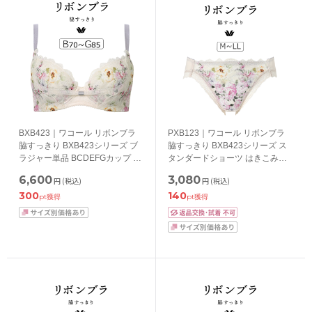
BXB423｜ワコール リボンブラ
PXB123｜ワコール リボンブラ
脇すっきり BXB423シリーズ ブ
脇すっきり BXB423シリーズ ス
ラジャー単品 BCDEFGカップ ア
タンダードショーツ はきこみ丈
ンダー65/70/75/80/85cm
あさめ ローライズ M/L/LL
6,600
3,080
円
(税込)
円
(税込)
300
140
pt獲得
pt獲得