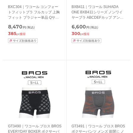
BXC304｜ワコール コンフォー
BXB411｜ワコール SUHADA
トフィットブラ フルカップ 上胸
ONE BXB411シリーズ ノンワイ
フィット ブラジャー単品 Qサイ
ヤーブラ ABCDEFカップ アンダ
ズ・フルカップブラジャー
ー 65/70/75/80cm
8,470
6,600
円
(税込)
円
(税込)
BCDEカップ アンダー90/95cm
385
300
pt獲得
pt獲得
GT3490｜ワコール ブロス BROS
GT3491｜ワコール ブロス BROS
EVERYDAY BOXER ボクサーパ
ボクサーパンツ メンズ 前閉じ ノ