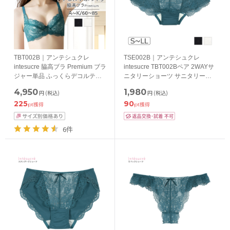
TBT002B｜アンテシュクレ
TSE002B｜アンテシュクレ
intesucre 脇高ブラ Premium ブラ
intesucre TBT002Bペア 2WAYサ
ジャー単品 ふっくらデコルテメ
ニタリーショーツ サニタリーシ
イク ABCDEFGHIJKカップ アン
ョーツ 羽根付き対応 S/M/L/LL
4,950
1,980
円
(税込)
円
(税込)
ダー60/65/70/75/80cm
225
90
pt獲得
pt獲得
6件