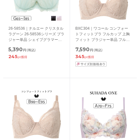
26-58536｜ナルエー クリスタル
BXC304｜ワコール コンフォー
ラグーン 26-58536シリーズ ブラ
トフィットブラ フルカップ 上胸
ジャー単品 シェイプグラマー
フィット ブラジャー単品 フルカ
GHIカップ アンダー
ップブラジャー ABCDEFGカッ
5,390
7,590
円
(税込)
円
(税込)
65/70/75/80/85cm
プ アンダー70/75/80/85cm
245
345
pt獲得
pt獲得