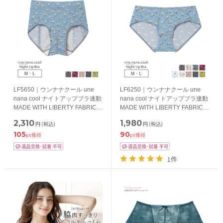
LF5650｜ウンナナクール une
LF6250｜ウンナナクール une
nana cool ナイトアップブラ連動
nana cool ナイトアップブラ連動
MADE WITH LIBERTY FABRIC
MADE WITH LIBERTY FABRIC
ナイト用 サニタリーショーツ 羽
スタンダードショーツ M/L
2,310
1,980
円
(税込)
円
(税込)
つきナプキン対応 M/L
105
90
pt獲得
pt獲得
1件