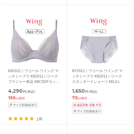
KB2011｜ワコール ウイング マ
KF2921｜ワコール ウイング マ
ッチミーブラ KB2011シリーズ
ッチミーブラ KB2011シリーズ
ブラジャー単品 ABCDEFカップ
スタンダードショーツ M/L/LL
アンダー65/70/75/80/85cm
4,290
1,650
円
(税込)
円
(税込)
195
75
pt獲得
pt獲得
1件