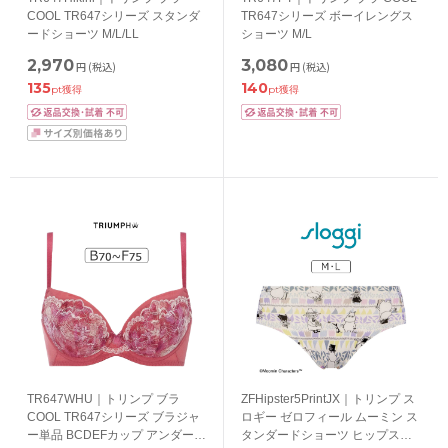
COOL TR647シリーズ スタンダ
TR647シリーズ ボーイレングス
ードショーツ M/L/LL
ショーツ M/L
2,970
3,080
円
(税込)
円
(税込)
135
140
pt獲得
pt獲得
TR647WHU｜トリンプ ブラ
ZFHipster5PrintJX｜トリンプ ス
COOL TR647シリーズ ブラジャ
ロギー ゼロフィール ムーミン ス
ー単品 BCDEFカップ アンダー
タンダードショーツ ヒップスタ