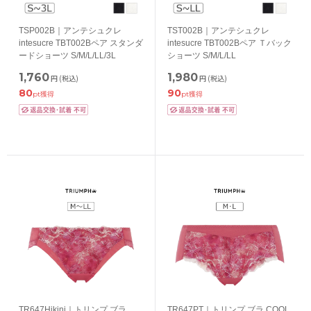
TSP002B｜アンテシュクレ
TST002B｜アンテシュクレ
intesucre TBT002Bペア スタンダ
intesucre TBT002Bペア Ｔバック
ードショーツ S/M/L/LL/3L
ショーツ S/M/L/LL
1,760
1,980
円
(税込)
円
(税込)
80
90
pt獲得
pt獲得
TR647Hikini｜トリンプ ブラ
TR647PT｜トリンプ ブラ COOL