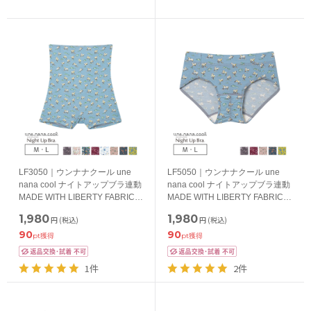
LF3050｜ウンナナクール une
LF5050｜ウンナナクール une
nana cool ナイトアップブラ連動
nana cool ナイトアップブラ連動
MADE WITH LIBERTY FABRIC
MADE WITH LIBERTY FABRIC
ハラマキ付きショーツ ボーイレ
サニタリーショーツ 羽つきナプ
1,980
1,980
円
(税込)
円
(税込)
ングスショーツ M/L
キン対応 M/L
90
90
pt獲得
pt獲得
1件
2件