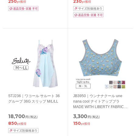
250
230
pt獲得
pt獲得
STJ236｜ワコール サルート 36
JB3950｜ウンナナクール une
グループ 36G スリップ M/L/LL
nana cool ナイトアップブラ
MADE WITH LIBERTY FABRIC
ノンワイヤーブラ M/L/LL/3L
18,700
3,300
円
(税込)
円
(税込)
850
150
pt獲得
pt獲得