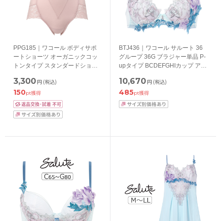
PPG185｜ワコール ボディサポ
BTJ436｜ワコール サルート 36
ートショーツ オーガニックコッ
グループ 36G ブラジャー単品 P-
トンタイプ スタンダードショー
upタイプ BCDEFGHIカップ アン
ツ ハイレッグ はきこみ丈ふかめ
ダー 65/70/75/80/85cm
3,300
10,670
円
(税込)
円
(税込)
M/L/LL
150
485
pt獲得
pt獲得