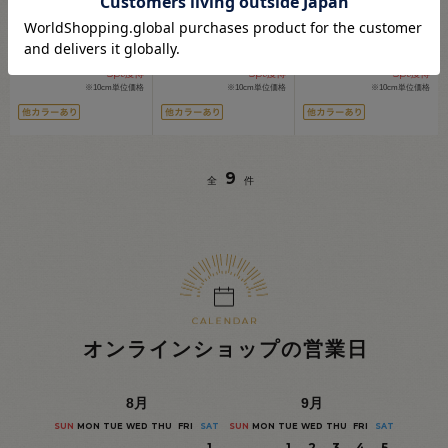
ポップ」のプリ
...
ポップ」のプリ
...
トンプリント生
...
121
121
121
円
円
円
(税込)
(税込)
(税込)
会員登録(無料)
会員登録(無料)
会員登録(無料)
5
5
5
pt獲得
pt獲得
pt獲得
※10cm単位価格
※10cm単位価格
※10cm単位価格
9
全
件
オンラインショップの営業日
8
月
9
月
SUN
MON
TUE
WED
THU
FRI
SAT
SUN
MON
TUE
WED
THU
FRI
SAT
1
1
2
3
4
5