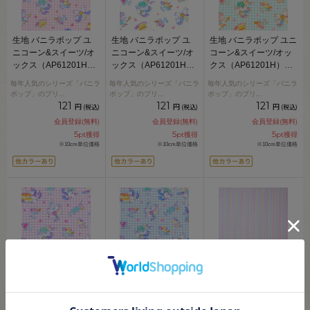
生地 バニラポップ ユ
生地 バニラポップ ユ
生地 バニラポップ ユニ
ニコーン&スイーツ/オ
ニコーン&スイーツ/オ
コーン&スイーツ/オッ
ックス（AP61201H）
ックス（AP61201H）
クス（AP61201H）
2B.ピンク 09Ae99_
2A.白 09Ae99_
2C.グリーン 09Ae99_
毎年人気のシリーズ「バニラ
毎年人気のシリーズ「バニラ
毎年人気のシリーズ「バニラ
ポップ」のプリ
...
ポップ」のプリ
...
ポップ」のプリ
...
121
121
121
円
円
円
(税込)
(税込)
(税込)
会員登録(無料)
会員登録(無料)
会員登録(無料)
5
5
5
pt獲得
pt獲得
pt獲得
※10cm単位価格
※10cm単位価格
※10cm単位価格
生地 バニラポップ ユ
生地 バニラポップ ユ
生地 バニラポップ スト
ニコーン&スイーツ/オ
ニコーン&スイーツ/オ
ライプ（AP95412） A.
ックス（AP61201H）
ックス（AP61201H）
ピンク系マルチカラー
2D.パープル 09Ae99_
2E.ブルー 09Ae99_
09Bk23_
毎年人気のシリーズ「バニラ
毎年人気のシリーズ「バニラ
ゆめかわ風ストライプのコッ