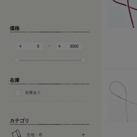
和・チャイナ風柄
文字・記号
価格
その他の柄
~
在庫
在庫あり
カテゴリ
生地・布