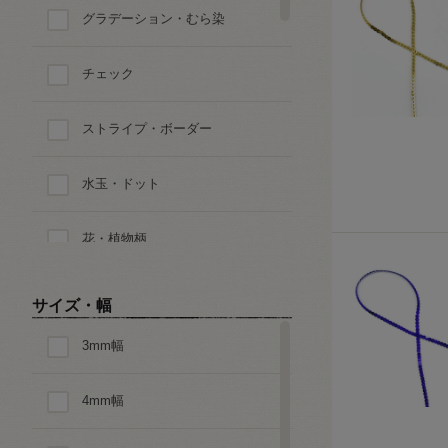
グラデーション・むら染
チェック
ストライプ・ボーダー
水玉・ドット
花・植物柄
ペイズリー
サイズ・幅
3mm幅
迷彩・アニマルパターン
4mm幅
ダイヤ・スクエア・幾何学