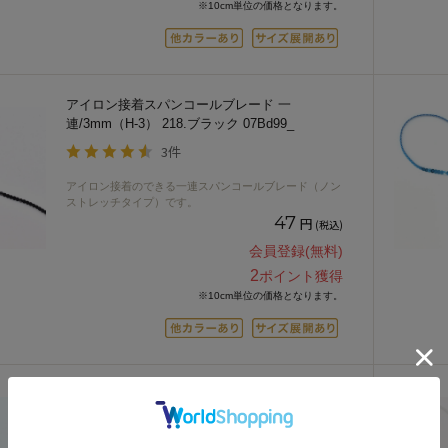
※10cm単位の価格となります。
アイロン接着スパンコールブレード 一
連/3mm（H-3） 218.ブラック 07Bd99_
3件
アイロン接着のできる一連スパンコールブレード（ノン
ストレッチタイプ）です。
47
円
(税込)
会員登録(無料)
2
ポイント獲得
※10cm単位の価格となります。
アイロン接着スパンコールブレード 一
連/3mm（H-3） 244.フューシャピンク
07Bd99_