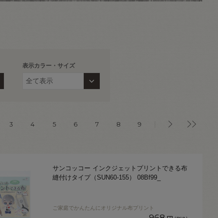
表示カラー・サイズ
3
4
5
6
7
8
9
サンコッコー インクジェットプリントできる布
縫付けタイプ（SUN60-155） 08Bf99_
ご家庭でかんたんにオリジナル布プリント
968