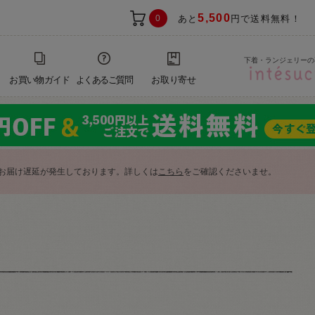
5,500
0
あと
円で送料無料！
下着・ランジェリーの
お買い物ガイド
よくあるご質問
お取り寄せ
お届け遅延が発生しております。詳しくは
こちら
をご確認くださいませ。