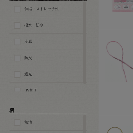
伸縮・ストレッチ性
撥水・防水
冷感
防炎
遮光
UV加工
柄
無地