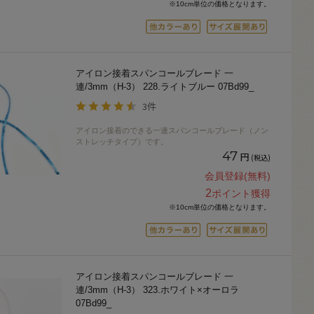
※10cm単位の価格となります。
アイロン接着スパンコールブレード 一
連/3mm（H-3） 228.ライトブルー 07Bd99_
3件
アイロン接着のできる一連スパンコールブレード（ノン
ストレッチタイプ）です。
47
円
(税込)
会員登録(無料)
2
ポイント獲得
※10cm単位の価格となります。
アイロン接着スパンコールブレード 一
連/3mm（H-3） 323.ホワイト×オーロラ
07Bd99_