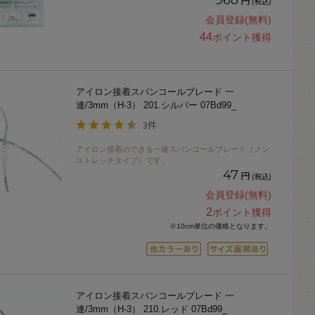
円
(税込)
会員登録(無料)
44
ポイント獲得
アイロン接着スパンコールブレード 一
連/3mm（H-3） 201.シルバー 07Bd99_
3件
アイロン接着のできる一連スパンコールブレード（ノン
ストレッチタイプ）です。
47
円
(税込)
会員登録(無料)
2
ポイント獲得
※10cm単位の価格となります。
アイロン接着スパンコールブレード 一
連/3mm（H-3） 210.レッド 07Bd99_