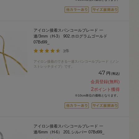
アイロン接着スパンコールブレード 一
連/3mm（H-3） 902.ホログラムゴールド
07Bd99_
3件
アイロン接着のできる一連スパンコールブレード（ノン
ストレッチタイプ）です。
47
円
(税込)
会員登録(無料)
2
ポイント獲得
※10cm単位の価格となります。
アイロン接着スパンコールブレード 一
連/6mm（H-6） 201.シルバー 07Bd99_