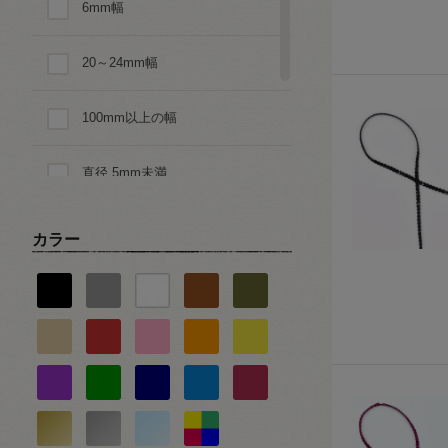
6mm幅
星・月・宇宙
20～24mm幅
動物・生き物・恐竜柄
100mm以上の幅
乗り物
直径 5mm未満
ピアノ・音楽
直径 10mm
バレエ・ダンス
カラー
直径 11.5mm
スポーツ
食べ物・スイーツ
キャラクター