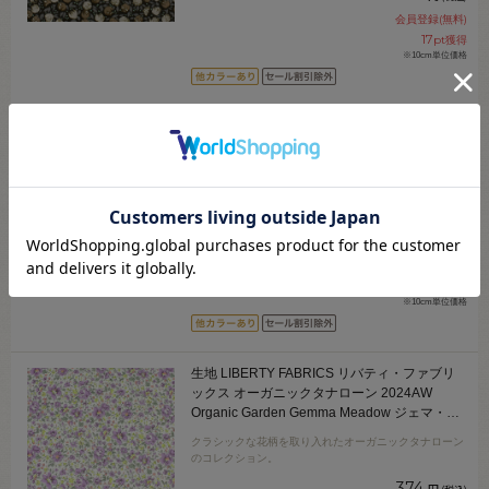
会員登録(無料)
17
pt獲得
※10cm単位価格
生地 LIBERTY FABRICS リバティ・ファブリ
ックス オーガニックタナローン 2024AW
Organic Garden Rivendell Day リベンデー
ル・ディ（24-157J922） 24CU.レッド
クラシックな花柄を取り入れたオーガニックタナローン
09Ac03j
のコレクション。
374
円
(税込)
会員登録(無料)
17
pt獲得
※10cm単位価格
生地 LIBERTY FABRICS リバティ・ファブリ
ックス オーガニックタナローン 2024AW
Organic Garden Gemma Meadow ジェマ・メ
ドゥ（24-157J923） 24CU.ラベンダー
クラシックな花柄を取り入れたオーガニックタナローン
09Ac04j
のコレクション。
374
円