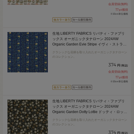
会員登録(無料)
17
pt獲得
※10cm単位価格
生地 LIBERTY FABRICS リバティ・ファブリ
ックス オーガニックタナローン 2024AW
Organic Garden Evie Stripe イヴィ・ストライ
プ（24-157J919） 24CU.ネイビー 09Ac03j
クラシックな花柄を取り入れたオーガニックタナローン
のコレクション。
374
円
(税込)
会員登録(無料)
17
pt獲得
※10cm単位価格
生地 LIBERTY FABRICS リバティ・ファブリ
ックス オーガニックタナローン 2024AW
Organic Garden Dotty Lottie ドッティ・ロッテ
ィ（24-157J920） 24DU.ブラック 09Ac03j
クラシックな花柄を取り入れたオーガニックタナローン
のコレクション。
374
円
(税込)