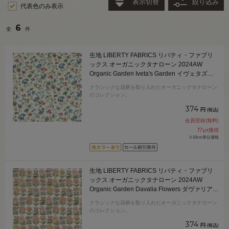
表示切替
絞り込み
代表色のみ表示
6
全
件
生地 LIBERTY FABRICS リバティ・ファブリ
ックス オーガニックタナローン 2024AW
Organic Garden Iveta's Garden イヴェタズ・
ガーデン （24-157J913） 24DU.マルチ
クラシックな花柄を取り入れたオーガニックタナローン
09Ac03j
のコレクション。
374
円
(税込)
会員登録(無料)
17
pt獲得
※10cm単位価格
生地 LIBERTY FABRICS リバティ・ファブリ
ックス オーガニックタナローン 2024AW
Organic Garden Davalia Flowers ダヴァリア・
フラワーズ（24-157J916） 24AU.ピンク
クラシックな花柄を取り入れたオーガニックタナローン
09Ac04j
のコレクション。
374
円
(税込)