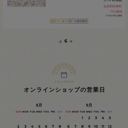
(税込)
会員登録(無料)
17
pt獲得
※10cm単位価格
6
全
件
オンラインショップの営業日
8
月
9
月
SUN
MON
TUE
WED
THU
FRI
SAT
SUN
MON
TUE
WED
THU
FRI
SAT
1
1
2
3
4
5
2
3
4
5
6
7
8
6
7
8
9
10
11
12