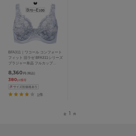
BFA311｜ワコール コンフォート
フィット 旧ラゼ BFA311シリーズ
ブラジャー単品 フルカップ
BCDEFカップ アンダー
8,360
円
(税込)
70/75/80/85/90/95/100cm
380
pt獲得
1件
1
全
件