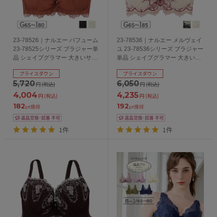
23-78526｜ナルエー パフューム
23-78536｜ナルエー メルヴェイ
23-78525シリーズ ブラジャー単
ユ 23-78536シリーズ ブラジャー
品 シェイプグラマー 大きいサイ
単品 シェイプグラマー 大きいサ
ズ GHIカップ アンダー
イズ GHIカップ アンダー
プライスダウン
プライスダウン
65/70/75/80cm
65/70/75/80/85cm
5,720
6,050
円
(税込)
円
(税込)
4,004
4,235
円
(税込)
円
(税込)
182
192
pt獲得
pt獲得
1件
1件