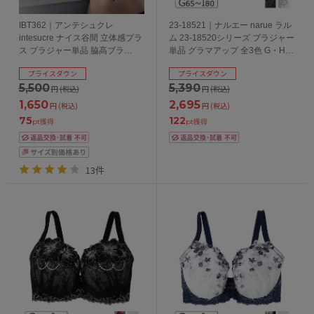
IBT362｜アンテシュクレ
23-18521｜ナルエー narue ラル
intesucre ナイス谷間 立体感プラ
ム 23-18520シリーズ ブラジャー
ス ブラジャー単品 脇高ブラ
単品 グラマアップ 全3色 G・H・
BCDEFGHIカップ アンダー
Iカップ/アンダー65・70・75・
プライスダウン
プライスダウン
65/70/75/80cm
80cm
5,500
5,390
円
(税込)
円
(税込)
1,650
2,695
円
(税込)
円
(税込)
75
122
pt獲得
pt獲得
13件