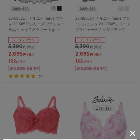
23-58521｜ナルエー narue プテ
23-38506｜ナルエー narue フロ
ィ 23-58520シリーズ ブラジャー
ールシュシュ 23-38505シリーズ
単品 シェイプグラマー 大きいサ
ブラジャー単品 グラマアップ
イズ GHIカップ アンダー
GHIカップ アンダー
プライスダウン
プライスダウン
65/70/75/80cm
65/70/75/80cm
5,390
5,390
円
(税込)
円
(税込)
2,695
2,695
円
(税込)
円
(税込)
122
122
pt獲得
pt獲得
2件