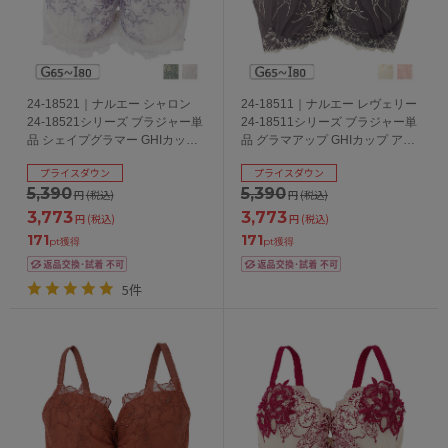
24-18521｜ナルエー シャロン
24-18511｜ナルエー レヴェリー
24-18521シリーズ ブラジャー単
24-18511シリーズ ブラジャー単
品 シェイプグラマー GHIカップ
品 グラマアップ GHIカップ アン
アンダー65/70/75/80cm
ダー65/70/75/80cm
プライスダウン
プライスダウン
5,390
5,390
円
(税込)
円
(税込)
3,773
3,773
円
(税込)
円
(税込)
171
171
pt獲得
pt獲得
5件