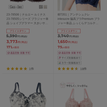
23-78506｜ナルエー ルミナス
IBT351｜アンテシュクレ
23-78505シリーズ ブラジャー単
intesucre 脇高ブラPremium ブラ
品 シェイプグラマー 大きいサイ
ジャー単品 ふっくらデコルテメ
ズ GHIカップ アンダー
イク BCDEFGHIJカップ アンダ
プライスダウン
プライスダウン
65/70/75/80cm
ー65/70/75/80cm
5,390
3,740
円
(税込)
円
(税込)
3,773
1,650
円
(税込)
円
(税込)
171
75
pt獲得
pt獲得
1件
18件