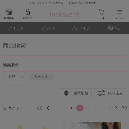
下着・ランジェリーの専門店 - 5,500円以上で送料無料 -
アイテム
ブランド
ブラタイプ
検索
商品検索
検索条件
リセット
H75
表示切替
絞り込み
83
1
2
3
全
件