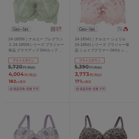
24-18556｜ナルエー フレグラン
24-18541｜ナルエー シェリル
ス 24-18556シリーズ ブラジャー
24-18541シリーズ ブラジャー単
単品 グラマアップ GHIカップ ア
品 シェイプグラマー GHIカップ
ンダー65/70/75/80/85cm
アンダー65/70/75/80cm
プライスダウン
プライスダウン
5,720
5,390
円
(税込)
円
(税込)
4,004
3,773
円
(税込)
円
(税込)
182
171
pt獲得
pt獲得