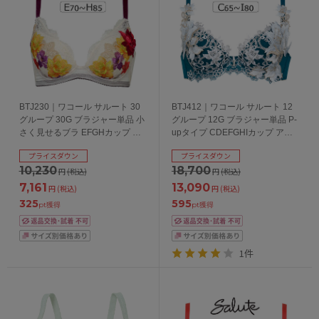
BTJ230｜ワコール サルート 30
BTJ412｜ワコール サルート 12
グループ 30G ブラジャー単品 小
グループ 12G ブラジャー単品 P-
さく見せるブラ EFGHカップ ア
upタイプ CDEFGHIカップ アン
ンダー70/75/80/85cm
ダー65/70/75/80cm
プライスダウン
プライスダウン
10,230
18,700
円
(税込)
円
(税込)
7,161
13,090
円
(税込)
円
(税込)
325
595
pt獲得
pt獲得
1件