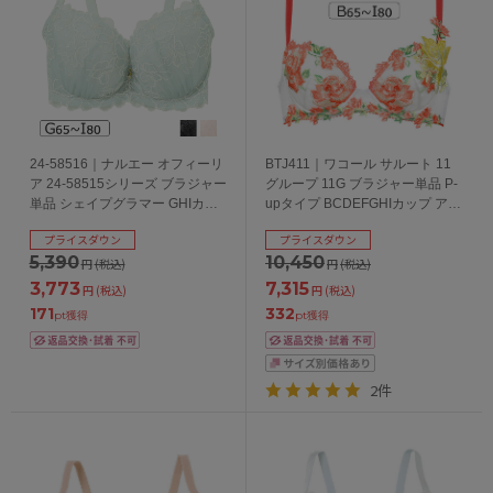
24-58516｜ナルエー オフィーリ
BTJ411｜ワコール サルート 11
ア 24-58515シリーズ ブラジャー
グループ 11G ブラジャー単品 P-
単品 シェイプグラマー GHIカッ
upタイプ BCDEFGHIカップ アン
プ アンダー65/70/75/80cm
ダー65/70/75/80/85cm
プライスダウン
プライスダウン
5,390
10,450
円
(税込)
円
(税込)
3,773
7,315
円
(税込)
円
(税込)
171
332
pt獲得
pt獲得
2件