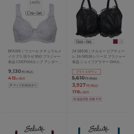
BFA395｜ワコール ナチュラルメ
24-58536｜ナルエー ピアチェー
イクブラ 旧ラゼ 95G ブラジャー
レ 24-58536シリーズ ブラジャー
単品 CDEFGHIカップ アンダー
単品 シェイプグラマー GHIカッ
70/75/80/85cm
プ アンダー65/70/75/80cm
9,130
円
(税込)
プライスダウン
5,610
415
円
(税込)
pt獲得
3,927
円
(税込)
178
pt獲得