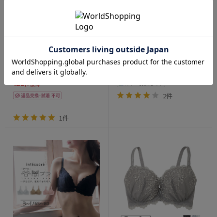
23-38521｜ナルエー narue ルチ
BTJ300｜ワコール サルート 00
ア 23-38520シリーズ ブラジャー
グループ 00G ブラジャー単品 フ
単品 グラマアップ GHIカップ ア
ルカップ DEFGHIカップ アンダ
ンダー65/70/75/80cm
ー70/75/80/85cm
8,800
プライスダウン
円
(税込)
5,390
400
円
(税込)
pt獲得
2,695
円
(税込)
122
pt獲得
2件
1件