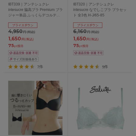
IBT339｜アンテシュクレ
IBT320｜アンテシュクレ
intesucre 脇高ブラ Premium ブラ
intesucre なでしこブラ ブラセッ
ジャー単品 ふっくらデコルテメ
ト 全3色 H-J/65-85
イク 全4色 B-J/65-80
プライスダウン
プライスダウン
4,950
6,160
円
(税込)
円
(税込)
1,650
1,650
円
(税込)
円
(税込)
75
75
pt獲得
pt獲得
7件
9件