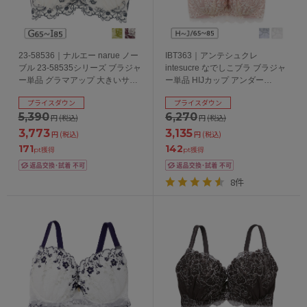
23-58536｜ナルエー narue ノー
IBT363｜アンテシュクレ
ブル 23-58535シリーズ ブラジャ
intesucre なでしこブラ ブラジャ
ー単品 グラマアップ 大きいサイ
ー単品 HIJカップ アンダー
ズ GHIカップ アンダー
65/70/75/80/85cm
プライスダウン
プライスダウン
65/70/75/80/85cm
5,390
6,270
円
(税込)
円
(税込)
3,773
3,135
円
(税込)
円
(税込)
171
142
pt獲得
pt獲得
8件