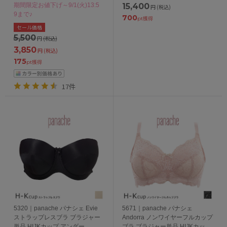
期間限定お値下げ～9/1(火)13:5
15,400
円
(税込)
9まで♪
700
pt獲得
セール価格
5,500
円
(税込)
3,850
円
(税込)
175
pt獲得
17件
5320｜panache パナシェ Evie
5671｜panache パナシェ
ストラップレスブラ ブラジャー
Andorra ノンワイヤーフルカップ
単品 HIJKカップ アンダー
ブラ ブラジャー単品 HIJKカップ