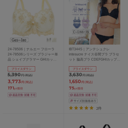
24-78506｜ナルエー フローラ
IBT344S｜アンテシュクレ
24-78506シリーズ ブラジャー単
intesucre ナイス谷間ブラ ブラセ
品 シェイプグラマー GHIカップ
ット 脇高ブラ CDEFGHIカップ
アンダー65/70/75/80cm
アンダー 65/70/92cm
プライスダウン
プライスダウン
5,390
3,630
円
(税込)
円
(税込)
3,773
1,650
円
(税込)
円
(税込)
171
75
pt獲得
pt獲得
2件