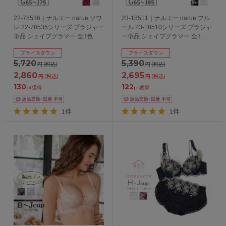
22-78536｜ナルエー narue ソワ
23-18511｜ナルエー narue フル
レ 22-78535シリーズ ブラジャー
ール 23-18510シリーズ ブラジャ
単品 シェイプグラマー 全3色
ー単品 シェイプグラマー 全3色
G・H・Iカップ/アンダー65・
G・H・Iカップ/アンダー65・
プライスダウン
プライスダウン
70・75・80cm
70・75・80・85cm
5,720
5,390
円
(税込)
円
(税込)
2,860
2,695
円
(税込)
円
(税込)
130
122
pt獲得
pt獲得
1件
1件