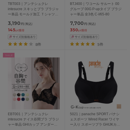
TBT003｜アンテシュクレ
BTJ400｜ワコール サルート 00
intesucre スキッとブラ ブラジャ
グループ 00G P-upタイプ ブラジ
ー単品 モールド加工 Ｔシャツブ
ャー単品 全3色 C-I/65-80
ラ BCDEFGHカップ アンダー
3,190
7,700
円
(税込)
円
(税込)
65/70/75/80cm
145
350
pt獲得
pt獲得
8件
5件
SALE
EBT001｜アンテシュクレ
5021｜panache SPORT パナシ
intesucre ナイス谷間ブラ ブラジ
ェスポーツ Wired Racer ワイヤ
ャー単品 GHIカップ アンダー
ー入り スポーツブラ GHIJKカッ
65/70/75/80cm
プ アンダー65/70/75/80/85cm