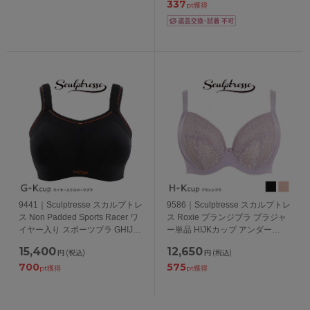
337
pt獲得
9441｜Sculptresse スカルプトレ
9586｜Sculptresse スカルプトレ
ス Non Padded Sports Racer ワ
ス Roxie プランジブラ ブラジャ
イヤー入り スポーツブラ GHIJK
ー単品 HIJKカップ アンダー
カップ アンダー
75/80/85/90/95/100cm
15,400
12,650
円
(税込)
円
(税込)
75/80/85/90/95/100cm
700
575
pt獲得
pt獲得