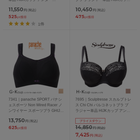
65/70/75/80/85cm
アンダー75/80/85/90cm
11,550
10,450
円
(税込)
円
(税込)
525
475
pt獲得
pt獲得
1件
7341｜panache SPORT パナシ
7695｜Sculptresse スカルプトレ
ェスポーツ Non Wired Racer ノ
ス Chi Chi バルコネットブラ ブ
ンワイヤー スポーツブラ GHIJK
ラジャー単品 HIJKカップ アンダ
カップ アンダー65/70/75/80cm
ー75/80/85/90/95/100cm
13,750
円
(税込)
プライスダウン
14,850
625
円
(税込)
pt獲得
7,425
円
(税込)